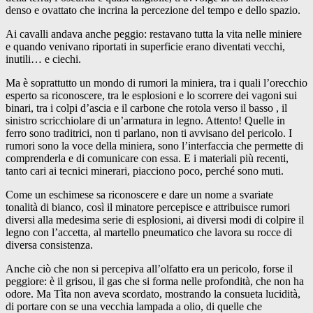
denso e ovattato che incrina la percezione del tempo e dello spazio.
Ai cavalli andava anche peggio: restavano tutta la vita nelle miniere
e quando venivano riportati in superficie erano diventati vecchi,
inutili… e ciechi.
Ma è soprattutto un mondo di rumori la miniera, tra i quali l’orecchio
esperto sa riconoscere, tra le esplosioni e lo scorrere dei vagoni sui
binari, tra i colpi d’ascia e il carbone che rotola verso il basso , il
sinistro scricchiolare di un’armatura in legno. Attento! Quelle in
ferro sono traditrici, non ti parlano, non ti avvisano del pericolo. I
rumori sono la voce della miniera, sono l’interfaccia che permette di
comprenderla e di comunicare con essa. E i materiali più recenti,
tanto cari ai tecnici minerari, piacciono poco, perché sono muti.
Come un eschimese sa riconoscere e dare un nome a svariate
tonalità di bianco, così il minatore percepisce e attribuisce rumori
diversi alla medesima serie di esplosioni, ai diversi modi di colpire il
legno con l’accetta, al martello pneumatico che lavora su rocce di
diversa consistenza.
Anche ciò che non si percepiva all’olfatto era un pericolo, forse il
peggiore: è il grisou, il gas che si forma nelle profondità, che non ha
odore. Ma Tìta non aveva scordato, mostrando la consueta lucidità,
di portare con se una vecchia lampada a olio, di quelle che