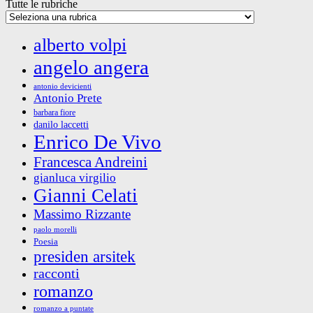
Tutte le rubriche
alberto volpi
angelo angera
antonio devicienti
Antonio Prete
barbara fiore
danilo laccetti
Enrico De Vivo
Francesca Andreini
gianluca virgilio
Gianni Celati
Massimo Rizzante
paolo morelli
Poesia
presiden arsitek
racconti
romanzo
romanzo a puntate