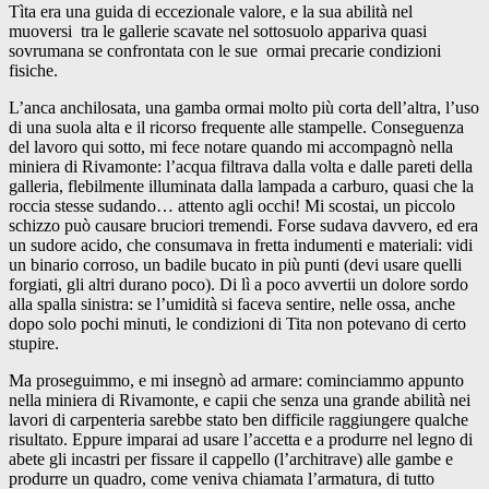
Tìta era una guida di eccezionale valore, e la sua abilità nel
muoversi tra le gallerie scavate nel sottosuolo appariva quasi
sovrumana se confrontata con le sue ormai precarie condizioni
fisiche.
L’anca anchilosata, una gamba ormai molto più corta dell’altra, l’uso
di una suola alta e il ricorso frequente alle stampelle. Conseguenza
del lavoro qui sotto, mi fece notare quando mi accompagnò nella
miniera di Rivamonte: l’acqua filtrava dalla volta e dalle pareti della
galleria, flebilmente illuminata dalla lampada a carburo, quasi che la
roccia stesse sudando… attento agli occhi! Mi scostai, un piccolo
schizzo può causare bruciori tremendi. Forse sudava davvero, ed era
un sudore acido, che consumava in fretta indumenti e materiali: vidi
un binario corroso, un badile bucato in più punti (devi usare quelli
forgiati, gli altri durano poco). Di lì a poco avvertii un dolore sordo
alla spalla sinistra: se l’umidità si faceva sentire, nelle ossa, anche
dopo solo pochi minuti, le condizioni di Tita non potevano di certo
stupire.
Ma proseguimmo, e mi insegnò ad armare: cominciammo appunto
nella miniera di Rivamonte, e capii che senza una grande abilità nei
lavori di carpenteria sarebbe stato ben difficile raggiungere qualche
risultato. Eppure imparai ad usare l’accetta e a produrre nel legno di
abete gli incastri per fissare il cappello (l’architrave) alle gambe e
produrre un quadro, come veniva chiamata l’armatura, di tutto