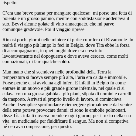
rispetto.
C’era una breve pausa per mangiare qualcosa: mi porse una fetta di
polenta e un grosso panino, mentre con soddisfazione addentava il
suo. Bevvi alcune golate di vino annacquato, che mi parve
comunque gradevole. Poi il viaggio riprese.
Rimasi pochi giorni nelle miniere di pirite cuprifera di Rivamonte. In
realtà il viaggio più lungo lo feci in Belgio, dove Tìta ebbe la forza
di accompagnarmi, in quei luoghi dove era cresciuto
lavorativamente nel dopoguerra e dove aveva cercato, come molti
connazionali, di fare qualche soldo.
Man mano che si scendeva nelle profondità della Terra la
temperatura si faceva sempre più alta, l’aria era calda e immobile.
Forse perché ci si avvicina agli inferi. E infatti in Belgio fu come
entrare in un nuovo e più grande girone infernale, nel quale ci si
calava con una grossa gabbia a più piani, stipata di uomini e carrelli
da trasporto. Arrivati al proprio livello di lavoro, si cominciava.
Anche il semplice sprofondare e riemergere giornalmente dal ventre
della terra poteva provocare danni: ci sono le embolie polmonari,
disse Tìta: infatti doveva prendere ogni giorno, per il resto della sua
vita, un medicinale per fluidificare il sangue. Ma non si compativa,
né cercava compassione, per questo.