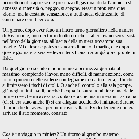
permettono di capire se c’è presenza di gas quando la fiammella si
abbassa d’intensità o, peggio, si spegne. Nessun problema quel
giorno, ma la costante sensazione, a tratti quasi elettrizzante, di
camminare con il pericolo.
Un giorno, dopo aver fatto un intero turno giornaliero nella miniera
di Rivamonte, uno dei turni di otto ore che si alternavano senza sosta
nell’arco della giornata, all’uscita della miniera trovammo sua
moglie. Mi chiese se potevo stancare di meno il marito, che dopo
queste giornate la sera vedeva intensificarsi i suoi già gravi problemi
fisici.
Da quel giorno scendemmo in miniera per mezza giornata al
massimo, compiendo i lavori meno difficili, di manutenzione, come
lo riempimento delle gallerie con legname di scarto e terra, affinché
si limitassero i rischi di crolli. O anche il controllo alla sala pompe,
giù negli ultimi livelli, perchè l’acqua fa paura in miniera: una delle
prime cose che mi aveva raccontato era che una miniera in Tasmania
(eh sì, era stato anche lì) si era allagata uccidendo i minatori durante
il turno che lui aveva, per puro caso, saltato. Evidentemente non era
arrivato il suo momento, constatò.
Cos’è un viaggio in miniera? Un ritorno al grembo materno,