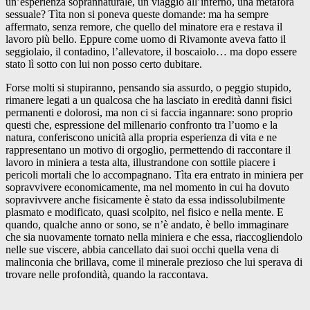
un’esperienza soprannaturale, un viaggio all’inferno, una metafora
sessuale? Tìta non si poneva queste domande: ma ha sempre
affermato, senza remore, che quello del minatore era e restava il
lavoro più bello. Eppure come uomo di Rivamonte aveva fatto il
seggiolaio, il contadino, l’allevatore, il boscaiolo… ma dopo essere
stato lì sotto con lui non posso certo dubitare.
Forse molti si stupiranno, pensando sia assurdo, o peggio stupido,
rimanere legati a un qualcosa che ha lasciato in eredità danni fisici
permanenti e dolorosi, ma non ci si faccia ingannare: sono proprio
questi che, espressione del millenario confronto tra l’uomo e la
natura, conferiscono unicità alla propria esperienza di vita e ne
rappresentano un motivo di orgoglio, permettendo di raccontare il
lavoro in miniera a testa alta, illustrandone con sottile piacere i
pericoli mortali che lo accompagnano. Tìta era entrato in miniera per
sopravvivere economicamente, ma nel momento in cui ha dovuto
sopravivvere anche fisicamente è stato da essa indissolubilmente
plasmato e modificato, quasi scolpito, nel fisico e nella mente. E
quando, qualche anno or sono, se n’è andato, è bello immaginare
che sia nuovamente tornato nella miniera e che essa, riaccogliendolo
nelle sue viscere, abbia cancellato dai suoi occhi quella vena di
malinconia che brillava, come il minerale prezioso che lui sperava di
trovare nelle profondità, quando la raccontava.