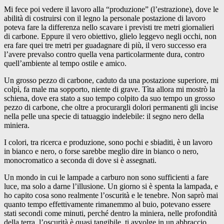
Mi fece poi vedere il lavoro alla “produzione” (l’estrazione), dove le
abilità di costruirsi con il legno la personale postazione di lavoro
poteva fare la differenza nello scavare i previsti tre metri giornalieri
di carbone. Eppure il vero obiettivo, glielo leggevo negli occhi, non
era fare quei tre metri per guadagnare di più, il vero successo era
l’avere prevalso contro quella vena particolarmente dura, contro
quell’ambiente al tempo ostile e amico.
Un grosso pezzo di carbone, caduto da una postazione superiore, mi
colpì, fa male ma sopporto, niente di grave. Tìta allora mi mostrò la
schiena, dove era stato a suo tempo colpito da suo tempo un grosso
pezzo di carbone, che oltre a procurargli dolori permanenti gli incise
nella pelle una specie di tatuaggio indelebile: il segno nero della
miniera.
I colori, tra ricerca e produzione, sono pochi e sbiaditi, è un lavoro
in bianco e nero, o forse sarebbe meglio dire in bianco o nero,
monocromatico a seconda di dove si è assegnati.
Un mondo in cui le lampade a carburo non sono sufficienti a fare
luce, ma solo a darne l’illusione. Un giorno si è spenta la lampada, e
ho capito cosa sono realmente l’oscurità e le tenebre. Non saprò mai
quanto tempo effettivamente rimanemmo al buio, potevano essere
stati secondi come minuti, perché dentro la miniera, nelle profondità
della terra, l’oscurità è quasi tangibile, ti avvolge in un abbraccio