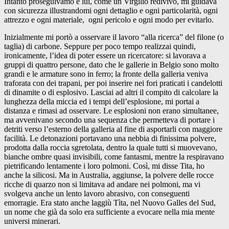
Intanto proseguivamo e lui, come un Virgilio redivivo, mi guidava
con sicurezza illustrandomi ogni dettaglio e ogni particolarità, ogni
attrezzo e ogni materiale, ogni pericolo e ogni modo per evitarlo.
Inizialmente mi portò a osservare il lavoro “alla ricerca” del filone (o
taglia) di carbone. Seppure per poco tempo realizzai quindi,
ironicamente, l’idea di poter essere un ricercatore: si lavorava a
gruppi di quattro persone, dato che le gallerie in Belgio sono molto
grandi e le armature sono in ferro; la fronte della galleria veniva
traforata con dei trapani, per poi inserire nei fori praticati i candelotti
di dinamite o di esplosivo. Lasciai ad altri il compito di calcolare la
lunghezza della miccia ed i tempi dell’esplosione, mi portai a
distanza e rimasi ad osservare. Le esplosioni non erano simultanee,
ma avvenivano secondo una sequenza che permetteva di portare i
detriti verso l’esterno della galleria al fine di asportarli con maggiore
facilità. Le detonazioni portavano una nebbia di finissima polvere,
prodotta dalla roccia sgretolata, dentro la quale tutti si muovevano,
bianche ombre quasi invisibili, come fantasmi, mentre la respiravano
pietrificando lentamente i loro polmoni. Così, mi disse Tita, ho
anche la silicosi. Ma in Australia, aggiunse, la polvere delle rocce
ricche di quarzo non si limitava ad andare nei polmoni, ma vi
svolgeva anche un lento lavoro abrasivo, con conseguenti
emorragie. Era stato anche laggiù Tìta, nel Nuovo Galles del Sud,
un nome che già da solo era sufficiente a evocare nella mia mente
universi minerari.