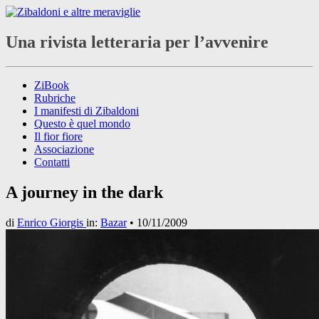
Una rivista letteraria per l’avvenire
ZiBook
Rubriche
I manifesti di Zibaldoni
Questo è quel mondo
Il fior fiore
Associazione
Contatti
A journey in the dark
di
Enrico Giorgis
in:
Bazar
•
10/11/2009