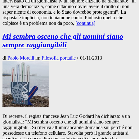
intervistato da un giornalista tv un signore anziano ha dichiarato: “In
una vera democrazia, come cittadino dovrei avere il diritto di non
saper niente di economia, e lo Stato dovrebbe proteggermi”. La
risposta è implicita, non teniamone conto. Piuttosto quello che
colpisce è un problema non da poco,
[continua]
Mi sembra osceno che gli uomini siano
sempre raggiungibili
di
Paolo Morelli
in:
Filosofia portatile
•
01/11/2013
Di recente, il regista francese Jean Luc Godard ha dichiarato a un
giornalista: “Mi sembra osceno che gli uomini siano sempre
raggiungibili”. Si riferiva all’immancabile domanda sul perché non
possedesse un telefono cellulare. Stavolta però il grande artista si
sbagliava. Lo posso dire con cognizione di causa visto che