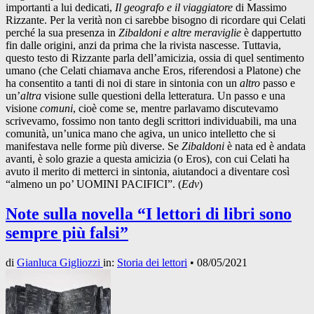
importanti a lui dedicati,
Il geografo e il viaggiatore
di Massimo
Rizzante. Per la verità non ci sarebbe bisogno di ricordare qui Celati
perché la sua presenza in
Zibaldoni e altre meraviglie
è dappertutto
fin dalle origini, anzi da prima che la rivista nascesse. Tuttavia,
questo testo di Rizzante parla dell’amicizia, ossia di quel sentimento
umano (che Celati chiamava anche Eros, riferendosi a Platone) che
ha consentito a tanti di noi di stare in sintonia con un
altro
passo e
un’
altra
visione sulle questioni della letteratura. Un passo e una
visione
comuni
, cioè come se, mentre parlavamo discutevamo
scrivevamo, fossimo non tanto degli scrittori individuabili, ma una
comunità, un’unica mano che agiva, un unico intelletto che si
manifestava nelle forme più diverse. Se
Zibaldoni
è nata ed è andata
avanti, è solo grazie a questa amicizia (o Eros), con cui Celati ha
avuto il merito di metterci in sintonia, aiutandoci a diventare così
“almeno un po’ UOMINI PACIFICI”. (
Edv
)
Note sulla novella “I lettori di libri sono
sempre più falsi”
di
Gianluca Gigliozzi
in:
Storia dei lettori
•
08/05/2021