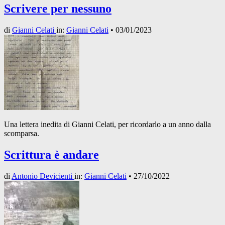
Scrivere per nessuno
di
Gianni Celati
in:
Gianni Celati
•
03/01/2023
Una lettera inedita di Gianni Celati, per ricordarlo a un anno dalla
scomparsa.
Scrittura è andare
di
Antonio Devicienti
in:
Gianni Celati
•
27/10/2022