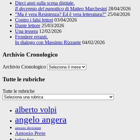
Dieci anni sulla scena digitale.
Il decennio del panottico
di Matteo Marchesini
28/04/2026
“Ma è vera Resistenza? Ed è vera letteratura?”
25/04/2026
Contro i falsi lettori
03/04/2026
Dante lettore
25/03/2026
Una tessera
12/02/2026
Frontiere erranti.
In dialogo con Massimo Rizzante
04/02/2026
Archivio Cronologico
Archivio Cronologico
Tutte le rubriche
Tutte le rubriche
alberto volpi
angelo angera
antonio devicienti
Antonio Prete
barbara fiore