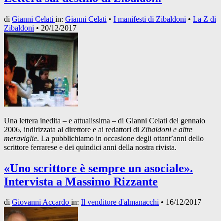
di
Gianni Celati
in:
Gianni Celati
•
I manifesti di Zibaldoni
•
La Z di
Zibaldoni
•
20/12/2017
Una lettera inedita – e attualissima – di Gianni Celati del gennaio
2006, indirizzata al direttore e ai redattori di
Zibaldoni e altre
meraviglie
. La pubblichiamo in occasione degli ottant’anni dello
scrittore ferrarese e dei quindici anni della nostra rivista.
«Uno scrittore è sempre un asociale».
Intervista a Massimo Rizzante
di
Giovanni Accardo
in:
Il venditore d'almanacchi
•
16/12/2017