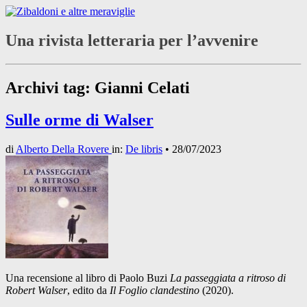
Una rivista letteraria per l’avvenire
Archivi tag:
Gianni Celati
Sulle orme di Walser
di
Alberto Della Rovere
in:
De libris
•
28/07/2023
Una recensione al libro di Paolo Buzi
La passeggiata a ritroso di
Robert Walser
, edito da
Il Foglio clandestino
(2020).