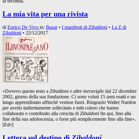
la seconda.
La mia vita per una rivista
di
Enrico De Vivo
in:
Bazar
•
I manifesti di Zibaldoni
•
La Z di
Zibaldoni
•
22/12/2017
«Dovevo questo testo a
Zibaldoni e altre meraviglie
dal 22 dicembre
2002, giorno della sua fondazione. Ci sono voluti 15 anni esatti e un
lungo apprendistato affinché venisse fuori. Ringrazio Walter Nardon
per averlo indirettamente sollecitato e tutti coloro che hanno
collaborato e contribuito alla crescita di
Zibaldoni
fin qui, fino alla
fine della sua adolescenza, o forse più semplicemente fino alla fine».
[
Edv
]
Lettera sul destino di
Zibaldoni