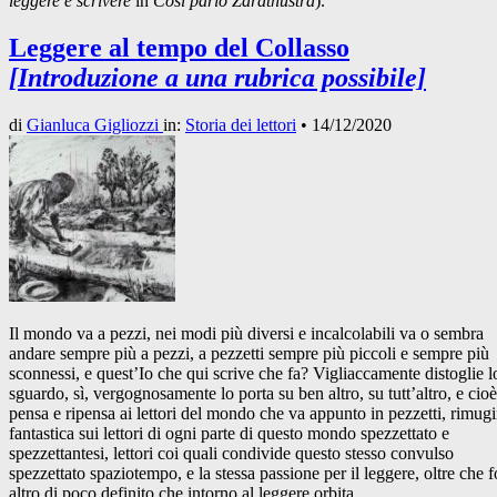
leggere e scrivere
in
Così parlò Zarathustra
).
Leggere al tempo del Collasso
[Introduzione a una rubrica possibile]
di
Gianluca Gigliozzi
in:
Storia dei lettori
•
14/12/2020
Il mondo va a pezzi, nei modi più diversi e incalcolabili va o sembra
andare sempre più a pezzi, a pezzetti sempre più piccoli e sempre più
sconnessi, e quest’Io che qui scrive che fa? Vigliaccamente distoglie l
sguardo, sì, vergognosamente lo porta su ben altro, su tutt’altro, e cioè
pensa e ripensa ai lettori del mondo che va appunto in pezzetti, rimug
fantastica sui lettori di ogni parte di questo mondo spezzettato e
spezzettantesi, lettori coi quali condivide questo stesso convulso
spezzettato spaziotempo, e la stessa passione per il leggere, oltre che f
altro di poco definito che intorno al leggere orbita…