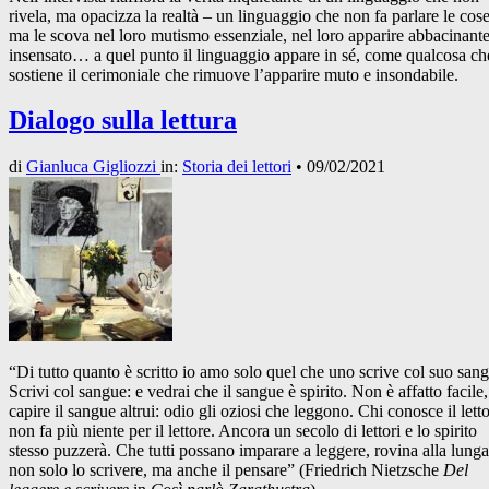
rivela, ma opacizza la realtà – un linguaggio che non fa parlare le cose
ma le scova nel loro mutismo essenziale, nel loro apparire abbacinante
insensato… a quel punto il linguaggio appare in sé, come qualcosa ch
sostiene il cerimoniale che rimuove l’apparire muto e insondabile.
Dialogo sulla lettura
di
Gianluca Gigliozzi
in:
Storia dei lettori
•
09/02/2021
“Di tutto quanto è scritto io amo solo quel che uno scrive col suo san
Scrivi col sangue: e vedrai che il sangue è spirito. Non è affatto facile,
capire il sangue altrui: odio gli oziosi che leggono. Chi conosce il letto
non fa più niente per il lettore. Ancora un secolo di lettori e lo spirito
stesso puzzerà. Che tutti possano imparare a leggere, rovina alla lunga
non solo lo scrivere, ma anche il pensare” (Friedrich Nietzsche
Del