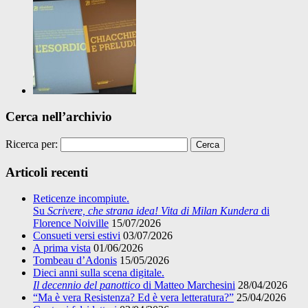
Cerca nell’archivio
Ricerca per:
Articoli recenti
Reticenze incompiute.
Su
Scrivere, che strana idea! Vita di Milan Kundera
di
Florence Noiville
15/07/2026
Consueti versi estivi
03/07/2026
A prima vista
01/06/2026
Tombeau d’Adonis
15/05/2026
Dieci anni sulla scena digitale.
Il decennio del panottico
di Matteo Marchesini
28/04/2026
“Ma è vera Resistenza? Ed è vera letteratura?”
25/04/2026