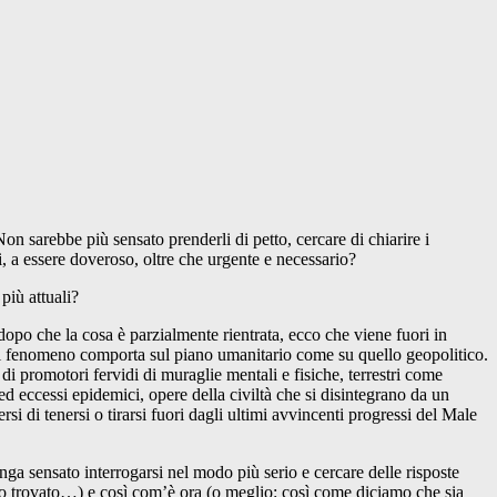
sarebbe più sensato prenderli di petto, cercare di chiarire i
 a essere doveroso, oltre che urgente e necessario?
più attuali?
o che la cosa è parzialmente rientrata, ecco che viene fuori in
e il fenomeno comporta sul piano umanitario come su quello geopolitico.
di promotori fervidi di muraglie mentali e fisiche, terrestri come
 ed eccessi epidemici, opere della civiltà che si disintegrano da un
rsi di tenersi o tirarsi fuori dagli ultimi avvincenti progressi del Male
a sensato interrogarsi nel modo più serio e cercare delle risposte
lo trovato…) e così com’è ora (o meglio: così come diciamo che sia