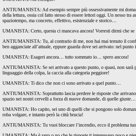
ANTIUMANISTA: Ad esempio sempre più ossessivamente mi domando se no
della lettura, ossia col fatto stesso di essere lettori oggi. Un nesso tr
spaziotempo, ma concreto, effettivo, esistenziale e storico…
UMANISTA: Certo, questa ci mancava ancora! Vorresti dirmi che se il m
ANTIUMANISTA: Tu, al contrario di me, non hai mai temuto il confron
ben agganciate all’attuale, eppure guarda dove sei arrivato: nel punto 
UMANISTA: Esageri ancora… tutto sommato io… spero ancora!
ANTIUMANISTA: Se sei arrivato a questo punto, o quasi, non sarà più o
linguaggio della colpa, la caccia alla categoria peggiore!
UMANISTA: Ti dico che non ci sono arrivato a quel punto…
ANTIUMANISTA: Soprattutto lascia perdere le risposte che arrivano su
spazio nei nostri cervelli a forza di nuove domande, di quelle giuste…
UMANISTA: Ho capito, sei uno di quelli che si pongono solo domande,
roba volgare, e intanto però la città brucia!
ANTIUMANISTA: Tu vuoi bloccare l’incendio, ecco il problema tuo e di
UMANISTA: Ma è vero o no che le risposte ti interessano poco e nie