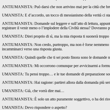
ANTIUMANISTA: Può darsi che non arrivino mai per la città che bru
UMANISTA: E d’accordo, un tocco di messianismo della verità ci sta
ANTIUMANISTA: Domande sul leggere e sull’atto di lettura, appunto! S
registrare il venir meno o l’implodere della Civiltà stessa? Dovranno p
UMANISTA: Direi proprio di sì, ma la mia risposta ti suonerà troppo 
ANTIUMANISTA: Non credo, purtroppo, ma non è forse nemmeno la do
incamminarci verso una risposta giusta.
UMANISTA: Quindi quelle che ti sei posto finora sono le domande 
ANTIUMANISTA: Mi occorrono comunque per avvicinarmi a formulare q
UMANISTA: Tu pensi troppo… e le tue domande di preparazione so
ANTIUMANISTA: Hai ragione: partirei allora dalla domanda più sempli
UMANISTA: Già, che vorrà dire mai…
ANTIUMANISTA: È solo un atto puramente soggettivo, o ha dei risvolti,
UMANISTA: Devo rispondere o aspetto?