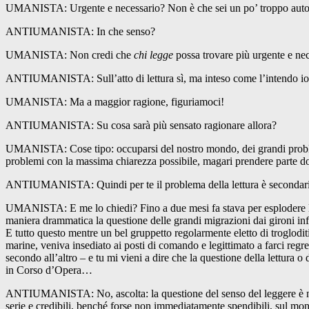
UMANISTA: Urgente e necessario? Non è che sei un po’ troppo autore
ANTIUMANISTA: In che senso?
UMANISTA: Non credi che
chi legge
possa trovare più urgente e nece
ANTIUMANISTA: Sull’atto di lettura sì, ma inteso come l’intendo io: 
UMANISTA: Ma a maggior ragione, figuriamoci!
ANTIUMANISTA: Su cosa sarà più sensato ragionare allora?
UMANISTA: Cose tipo: occuparsi del nostro mondo, dei grandi problemi
problemi con la massima chiarezza possibile, magari prendere parte do
ANTIUMANISTA: Quindi per te il problema della lettura è secondario, 
UMANISTA: E me lo chiedi? Fino a due mesi fa stava per esplodere la 
maniera drammatica la questione delle grandi migrazioni dai gironi inf
E tutto questo mentre un bel gruppetto regolarmente eletto di trogloditi
marine, veniva insediato ai posti di comando e legittimato a farci regred
secondo all’altro – e tu mi vieni a dire che la questione della lettura o 
in Corso d’Opera…
ANTIUMANISTA: No, ascolta: la questione del senso del leggere è neces
serie e credibili, benché forse non immediatamente spendibili, sul m