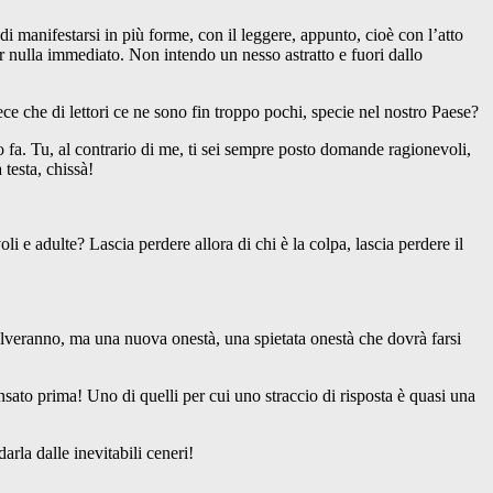
nifestarsi in più forme, con il leggere, appunto, cioè con l’atto
 per nulla immediato. Non intendo un nesso astratto e fuori dallo
 che di lettori ce ne sono fin troppo pochi, specie nel nostro Paese?
a. Tu, al contrario di me, ti sei sempre posto domande ragionevoli,
testa, chissà!
 adulte? Lascia perdere allora di chi è la colpa, lascia perdere il
lveranno, ma una nuova onestà, una spietata onestà che dovrà farsi
o prima! Uno di quelli per cui uno straccio di risposta è quasi una
la dalle inevitabili ceneri!