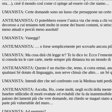
ora…), cioè il mondo così come ci spinge ad essere ciò che siamo…
UMANISTA: Certe domande sono un lusso che presuppone un certo gr
ANTIUMANISTA: O potrebbero essere l’unica via che resta a chi vogli
decoroso a cui teniamo tutti molto in nome dei buoni costumi, si strisci
meno attuali e perciò meno assoluti!
UMANISTA: Vaneggi?
ANTIUMANISTA: … o forse semplicemente per scovarlo ancora più m
UMANISTA: Ma cosa dirà chi legge
te
? Te lo dico io: Ecco l’ennesim
si consola tra le care carte, mette sempre più distanza tra un mondo
ANTIUMANISTA: Questo è un rischio che, temo, si corra ormai, anche i
qualsiasi Sé dotato di linguaggio, non serve chissà che altro… un Sé
UMANISTA: Intendi dire che nel confronto con la Medusa tutti perdiam
ANTIUMANISTA: Ascolta. Ho, come molti, negli occhi della mente le s
funebre stillicidio di morti ovattate ed evitabili che fa da inammissibil
paiono dei lamenti più che vere domande, mi chiedo se magari siano alt
parte più vulnerabile del muro…
UMANISTA: Ad esempio?