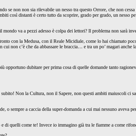
n non sia rilevabile un nesso tra questo Orrore, che non cessa di ma
a ambiti così distanti è certo tutto da scoprire, grado per grado, un nesso
ondo va a pezzi adesso è colpa dei lettori? Il problema non sarà invece
to con la Medusa, con il Reale Micidiale, come lo hai chiamato poco f
in cui non c’è che da abbassare le braccia… e tra un po’ magari anche la 
pportuno dubitare per prima cosa di quelle domande tanto ragionevoli e
bito! Non la Cultura, non il Sapere, non questi ambiti maiuscoli ci sa
 o sempre a caccia della super-domanda a cui mai nessuno aveva pensat
 quelli come te! Invece io immagino già tra le fiamme a come rifondar
nte?