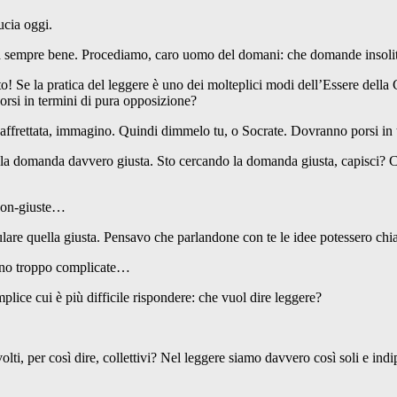
cia oggi.
 sempre bene. Procediamo, caro uomo del domani: che domande insolite
e la pratica del leggere è uno dei molteplici modi dell’Essere della C
orsi in termini di pura opposizione?
affrettata, immagino. Quindi dimmelo tu, o Socrate. Dovranno porsi in 
manda davvero giusta. Sto cercando la domanda giusta, capisci? Ci 
non-giuste…
uella giusta. Pensavo che parlandone con te le idee potessero chiar
no troppo complicate…
ce cui è più difficile rispondere: che vuol dire leggere?
 per così dire, collettivi? Nel leggere siamo davvero così soli e indi