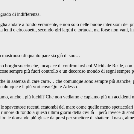
ado di indifferenza.
a andare a fondo veramente, e non solo nelle buone intenzioni dei pr
a lenti e circospetti, secondo giri larghi e tortuosi, ma forse non vani, i
ostruoso di quanto pare sia già di suo…
o borghesuccio che, incapace di confrontarsi col Micidiale Reale, con l’i
 di cose sempre più fuori controllo e un decoroso mondo di segni sempr
n assenza di care carte… che comunque sono sempre più stanche, per di
 qualunque e il più vorticoso Qui e Adesso…
o, anche i più lucidi? Che non vediamo e capiamo più un accidenti non
paventose recenti ecatombi del mare come quelle meno spettacolari ma
e rumore di fondo a questi ultimi giorni della civiltà – però invece di sba
re le domande più giuste da porsi per smettere di sbattere il naso, alme