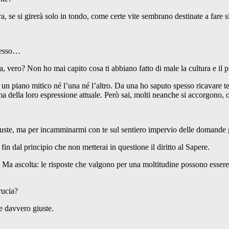
 si girerà solo in tondo, come certe vite sembrano destinate a fare si
resso…
 vero? Non ho mai capito cosa ti abbiano fatto di male la cultura e il
o mitico né l’una né l’altro. Da una ho saputo spesso ricavare tesori
ima della loro espressione attuale. Però sai, molti neanche si accorgono,
te, ma per incamminarmi con te sul sentiero impervio delle domande g
al principio che non metterai in questione il diritto al Sapere.
scolta: le risposte che valgono per una moltitudine possono essere molt
rucia?
 davvero giuste.