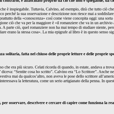
 al contrario, è affascinato proprio da ciò che non è spiegabile, da 
 che è inspiegabile. Tuttavia, Calvino, ad esempio, dirà che tutto ciò che 
à. Ecco perché la sua osservazione e descrizione non riesce mai a soddisfa
rattutto della «conoscenza» così come viene concepita oggi: una sorta d
ragione ciò che va per la maggiore è «il romanziere che va in un archivio
rda. A parte ciò, quel romanziere non ha mai tempo di studiare niente, per
re erano la stessa cosa». La mia epigrafe al libro è in questo senso sign
 solitaria, fatta nel chiuso delle proprie letture e delle proprie sp
o che era più sicuro. Celati ricorda di quando, in estate, andava a trova
diceva: “Sentite cosa ho scritto”. Calvino era “Lo Scrittore”. Anche nel
vestiva mai da qualcos’altro, non aveva le pose dello scrittore all’ameri
 interessava la letteratura, come un serio artigianato della penna. In que
 per osservare, descrivere e cercare di capire come funziona la real