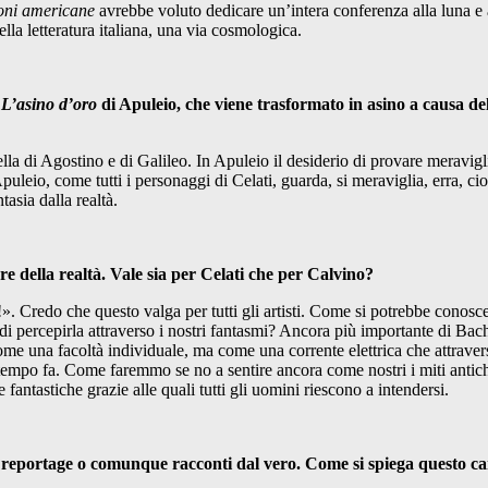
oni americane
avrebbe voluto dedicare un’intera conferenza alla luna e
lla letteratura italiana, una via cosmologica.
e
L’asino d’oro
di Apuleio, che viene trasformato in asino a causa del
uella di Agostino e di Galileo. In Apuleio il desiderio di provare meravi
Apuleio, come tutti i personaggi di Celati, guarda, si meraviglia, erra, ci
tasia dalla realtà.
e della realtà. Vale sia per Celati che per Calvino?
i!». Credo che questo valga per tutti gli artisti. Come si potrebbe conosc
 di percepirla attraverso i nostri fantasmi? Ancora più importante di Ba
una facoltà individuale, ma come una corrente elettrica che attraversa tu
 tempo fa. Come faremmo se no a sentire ancora come nostri i miti antich
 fantastiche grazie alle quali tutti gli uomini riescono a intendersi.
reportage o comunque racconti dal vero. Come si spiega questo cam