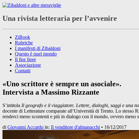
Una rivista letteraria per l’avvenire
ZiBook
Rubriche
I manifesti di Zibaldoni
Questo è quel mondo
Il fior fiore
Associazione
Contatti
«Uno scrittore è sempre un asociale».
Intervista a Massimo Rizzante
S’intitola
Il geografo e il viaggiatore. Lettere, dialoghi, saggi e una n
docente di Letterature comparate all’Università di Trento. Lo stesso Ri
renderci meno scontenti e più in dialogo con il mondo, ovvero meno sen
di
Giovanni Accardo
in:
Il venditore d'almanacchi
•
16/12/2017