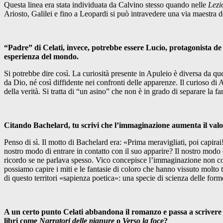
Questa linea era stata individuata da Calvino stesso quando nelle
Lezi
Ariosto, Galilei e fino a Leopardi si può intravedere una via maestra de
“Padre” di Celati, invece, potrebbe essere Lucio, protagonista d
esperienza del mondo.
Si potrebbe dire così. La curiosità presente in Apuleio è diversa da q
da Dio, né così diffidente nei confronti delle apparenze. Il curioso di 
della verità. Si tratta di “un asino” che non è in grado di separare la fan
Citando Bachelard, tu scrivi che l’immaginazione aumenta il valor
Penso di sì. Il motto di Bachelard era: «Prima meravigliati, poi capira
nostro modo di entrare in contatto con il suo apparire? Il nostro modo
ricordo se ne parlava spesso. Vico concepisce l’immaginazione non come 
possiamo capire i miti e le fantasie di coloro che hanno vissuto molto
di questo territori «sapienza poetica»: una specie di scienza delle forme
A un certo punto Celati abbandona il romanzo e passa a scrivere 
libri come
Narratori delle pianure
o
Verso la foce
?