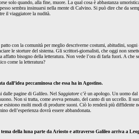
orse solo quando, alla fine, muore. La qual cosa è abbastanza umoristic
esso sembra insinuarsi nella mente di Calvino. Si può dire che da sempre
e il viaggiatore la nudità.
l patto con la comunità per meglio descriverne costumi, abitudini, sogni e
ciare le storture del sistema. Gli scrittori-giornalisti, che oggi non sme
 affatto bisogno della letteratura. Non vede l’ora di farla fuori. A che se
ico come la letteratura?
rata dall’idea peccaminosa che essa ha in Agostino.
i dalle pagine di Galileo. Nel
Saggiatore
c’è un apologo. Un uomo dal gr
n suono. Non si tratta, come aveva pensato, del canto di un uccello. Il 
e esistono molti modi di produrre suoni. Ciò lo renderà più diffidente n
mmino dell’esperienza dovrà essere abbandonata.
l tema della luna parte da Ariosto e attraverso Galileo arriva a Leo