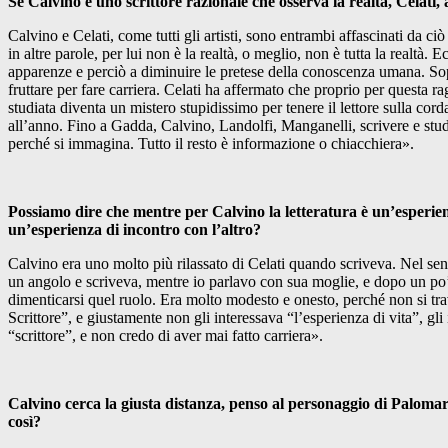
Se Calvino è uno scrittore razionale che osserva la realtà, Celati,
Calvino e Celati, come tutti gli artisti, sono entrambi affascinati da ciò
in altre parole, per lui non è la realtà, o meglio, non è tutta la realt
apparenze e perciò a diminuire le pretese della conoscenza umana. Sop
fruttare per fare carriera. Celati ha affermato che proprio per questa 
studiata diventa un mistero stupidissimo per tenere il lettore sulla co
all’anno. Fino a Gadda, Calvino, Landolfi, Manganelli, scrivere e studia
perché si immagina. Tutto il resto è informazione o chiacchiera».
Possiamo dire che mentre per Calvino la letteratura è un’esperienza
un’esperienza di incontro con l’altro?
Calvino era uno molto più rilassato di Celati quando scriveva. Nel sens
un angolo e scriveva, mentre io parlavo con sua moglie, e dopo un po’ 
dimenticarsi quel ruolo. Era molto modesto e onesto, perché non si tra
Scrittore”, e giustamente non gli interessava “l’esperienza di vita”, gli
“scrittore”, e non credo di aver mai fatto carriera».
Calvino cerca la giusta distanza, penso al personaggio di Palomar,
così?