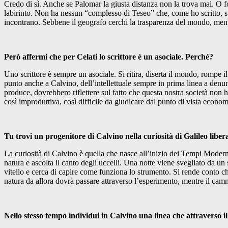
Credo di sì. Anche se Palomar la giusta distanza non la trova mai. O f
labirinto. Non ha nessun “complesso di Teseo” che, come ho scritto, sp
incontrano. Sebbene il geografo cerchi la trasparenza del mondo, mentr
Però affermi che per Celati lo scrittore è un asociale. Perché?
Uno scrittore è sempre un asociale. Si ritira, diserta il mondo, rompe i
punto anche a Calvino, dell’intellettuale sempre in prima linea a denun
produce, dovrebbero riflettere sul fatto che questa nostra società non ha
così improduttiva, così difficile da giudicare dal punto di vista econom
Tu trovi un progenitore di Calvino nella curiosità di Galileo libe
La curiosità di Calvino è quella che nasce all’inizio dei Tempi Modern
natura e ascolta il canto degli uccelli. Una notte viene svegliato da u
vitello e cerca di capire come funziona lo strumento. Si rende conto ch
natura da allora dovrà passare attraverso l’esperimento, mentre il ca
Nello stesso tempo individui in Calvino una linea che attraverso i