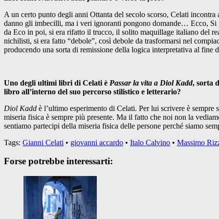
A un certo punto degli anni Ottanta del secolo scorso, Celati incontra 
danno gli imbecilli, ma i veri ignoranti pongono domande… Ecco, Si può 
da Eco in poi, si era rifatto il trucco, il solito maquillage italiano de
nichilisti, si era fatto “debole”, così debole da trasformarsi nel compi
producendo una sorta di remissione della logica interpretativa al fine di 
Uno degli ultimi libri di Celati è
Passar la vita a Diol Kadd
, sorta 
libro all’interno del suo percorso stilistico e letterario?
Diol Kadd
è l’ultimo esperimento di Celati. Per lui scrivere è sempre s
miseria fisica è sempre più presente. Ma il fatto che noi non la vedia
sentiamo partecipi della miseria fisica delle persone perché siamo sem
Tags:
Gianni Celati
•
giovanni accardo
•
Italo Calvino
•
Massimo Riz
Forse potrebbe interessarti: