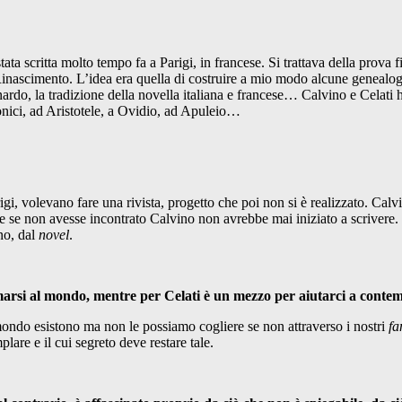
ata scritta molto tempo fa a Parigi, in francese. Si trattava della prova f
ascimento. L’idea era quella di costruire a mio modo alcune genealogie 
ardo, la tradizione della novella italiana e francese… Calvino e Celati 
onici, ad Aristotele, a Ovidio, ad Apuleio…
gi, volevano fare una rivista, progetto che poi non si è realizzato. Calv
he se non avesse incontrato Calvino non avrebbe mai iniziato a scrivere.
no, dal
novel
.
imarsi al mondo, mentre per Celati è un mezzo per aiutarci a contem
mondo esistono ma non le possiamo cogliere se non attraverso i nostri
fa
lare e il cui segreto deve restare tale.