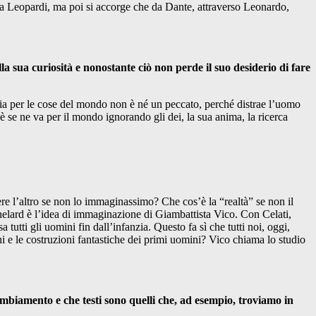
 a Leopardi, ma poi si accorge che da Dante, attraverso Leonardo,
la sua curiosità e nonostante ciò non perde il suo desiderio di fare
glia per le cose del mondo non è né un peccato, perché distrae l’uomo
oè se ne va per il mondo ignorando gli dei, la sua anima, la ricerca
ere l’altro se non lo immaginassimo? Che cos’è la “realtà” se non il
chelard è l’idea di immaginazione di Giambattista Vico. Con Celati,
tti gli uomini fin dall’infanzia. Questo fa sì che tutti noi, oggi,
i e le costruzioni fantastiche dei primi uomini? Vico chiama lo studio
biamento e che testi sono quelli che, ad esempio, troviamo in