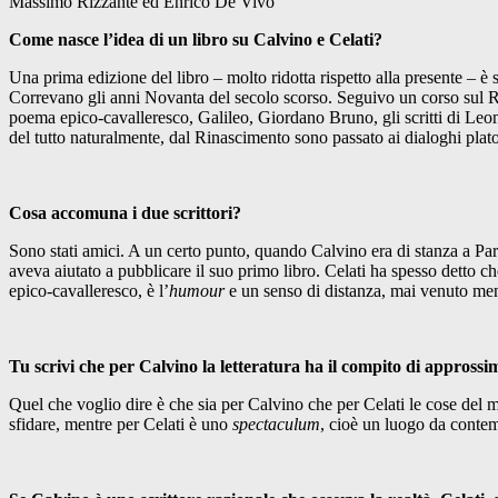
Massimo Rizzante ed Enrico De Vivo
Come nasce l’idea di un libro su Calvino e Celati?
Una prima edizione del libro – molto ridotta rispetto alla presente – è st
Correvano gli anni Novanta del secolo scorso. Seguivo un corso sul Rin
poema epico-cavalleresco, Galileo, Giordano Bruno, gli scritti di Leon
del tutto naturalmente, dal Rinascimento sono passato ai dialoghi plat
Cosa accomuna i due scrittori?
Sono stati amici. A un certo punto, quando Calvino era di stanza a Pari
aveva aiutato a pubblicare il suo primo libro. Celati ha spesso detto c
epico-cavalleresco, è l’
humour
e un senso di distanza, mai venuto me
Tu scrivi che per Calvino la letteratura ha il compito di appross
Quel che voglio dire è che sia per Calvino che per Celati le cose del 
sfidare, mentre per Celati è uno
spectaculum
, cioè un luogo da contemp