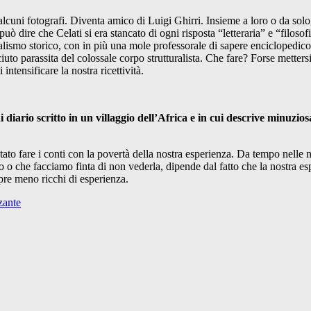
alcuni fotografi. Diventa amico di Luigi Ghirri. Insieme a loro o da solo
dire che Celati si era stancato di ogni risposta “letteraria” e “filosof
l realismo storico, con in più una mole professorale di sapere enciclopedic
aciuto parassita del colossale corpo strutturalista. Che fare? Forse mett
intensificare la nostra ricettività.
di diario scritto in un villaggio dell’Africa e in cui descrive minu
tato fare i conti con la povertà della nostra esperienza. Da tempo nelle n
mo o che facciamo finta di non vederla, dipende dal fatto che la nostra e
pre meno ricchi di esperienza.
zante