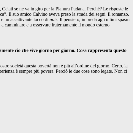
, Celati se ne va in giro per la Pianura Padana. Perché? Le risposte le
ica”. Il suo amico Calvino aveva preso la strada dei segni. Il romanzo,
o e un accattivante tocco di
noir
. Il pensiero, in preda agli ultimi spasmi
ersi a camminare e a osservare fraternamente il mondo esterno
ziosamente ciò che vive giorno per giorno. Cosa rappresenta questo
ostre società questa povertà non è più all’ordine del giorno. Certo, la
sperienza è sempre più povera. Perciò le due cose sono legate. Non ci