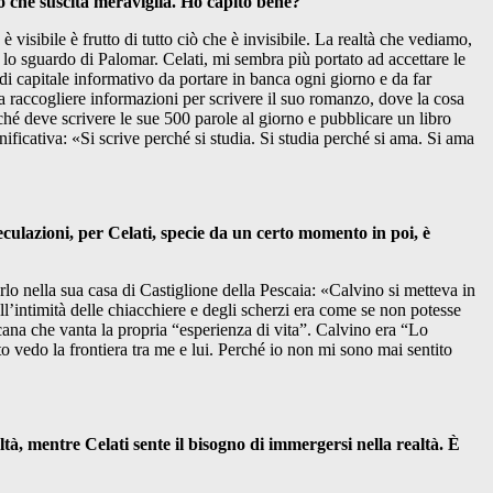
ciò che suscita meraviglia. Ho capito bene?
è visibile è frutto di tutto ciò che è invisibile. La realtà che vediamo,
re lo sguardo di Palomar. Celati, mi sembra più portato ad accettare le
i capitale informativo da portare in banca ogni giorno e da far
 a raccogliere informazioni per scrivere il suo romanzo, dove la cosa
ché deve scrivere le sue 500 parole al giorno e pubblicare un libro
ificativa: «Si scrive perché si studia. Si studia perché si ama. Si ama
eculazioni, per Celati, specie da un certo momento in poi, è
rlo nella sua casa di Castiglione della Pescaia: «Calvino si metteva in
l’intimità delle chiacchiere e degli scherzi era come se non potesse
cana che vanta la propria “esperienza di vita”. Calvino era “Lo
sto vedo la frontiera tra me e lui. Perché io non mi sono mai sentito
tà, mentre Celati sente il bisogno di immergersi nella realtà. È