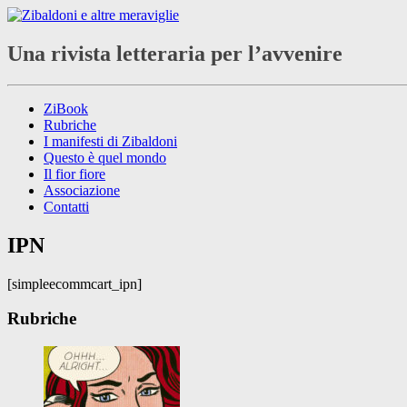
Una rivista letteraria per l’avvenire
ZiBook
Rubriche
I manifesti di Zibaldoni
Questo è quel mondo
Il fior fiore
Associazione
Contatti
IPN
[simpleecommcart_ipn]
Rubriche