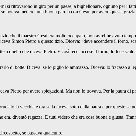
ni si ritrovarono in giro per un paese, a bighellonare, ognuno per i fat
o se poteva metterci una buona parola con Gesù, per avere questa grazia
el tizio che il maestro Gesù era molto occupato, non avrebbe avuto tempo
 diceva Simon Pietro a questo tizio. Diceva: “deve accendere il forno, s
e a quello che diceva Pietro. E così fece: accese il forno, lo fece scalda
crarlo di botte. Diceva: se lo piglio lo ammazzo. Diceva: lo fracasso a le
rcava Pietro per avere spiegazioni. Ma non lo trovava. Per la paura di pr
bruciato la vecchia e ora se la faceva sotto dalla paura e per questo se n
e era, diventò ragazza. E tutti videro che era cosa buona e giusta. Tran
circospetto, se passava qualcuno.