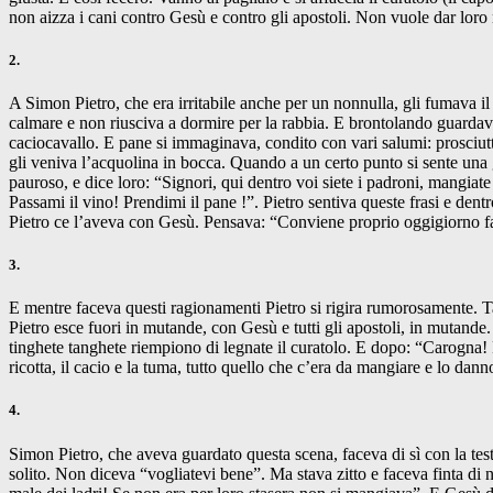
non aizza i cani contro Gesù e contro gli apostoli. Non vuole dar loro 
2.
A Simon Pietro, che era irritabile anche per un nonnulla, gli fumava il
calmare e non riusciva a dormire per la rabbia. E brontolando guardava 
caciocavallo. E pane si immaginava, condito con vari salumi: prosciut
gli veniva l’acquolina in bocca. Quando a un certo punto si sente una g
pauroso, e dice loro: “Signori, qui dentro voi siete i padroni, mangiat
Passami il vino! Prendimi il pane !”. Pietro sentiva queste frasi e de
Pietro ce l’aveva con Gesù. Pensava: “Conviene proprio oggigiorno fa
3.
E mentre faceva questi ragionamenti Pietro si rigira rumorosamente. T
Pietro esce fuori in mutande, con Gesù e tutti gli apostoli, in mutand
tinghete tanghete riempiono di legnate il curatolo. E dopo: “Carogna! 
ricotta, il cacio e la tuma, tutto quello che c’era da mangiare e lo da
4.
Simon Pietro, che aveva guardato questa scena, faceva di sì con la tes
solito. Non diceva “vogliatevi bene”. Ma stava zitto e faceva finta di 