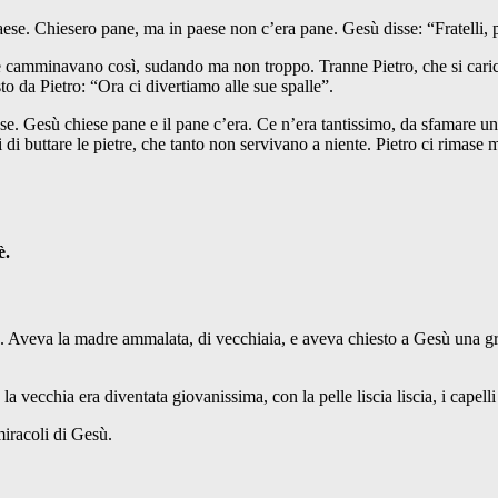
se. Chiesero pane, ma in paese non c’era pane. Gesù disse: “Fratelli, p
 e camminavano così, sudando ma non troppo. Tranne Pietro, che si car
to da Pietro: “Ora ci divertiamo alle sue spalle”.
 Gesù chiese pane e il pane c’era. Ce n’era tantissimo, da sfamare un 
 di buttare le pietre, che tanto non servivano a niente. Pietro ci rimase
è.
 Aveva la madre ammalata, di vecchiaia, e aveva chiesto a Gesù una grazi
la vecchia era diventata giovanissima, con la pelle liscia liscia, i capelli 
miracoli di Gesù.