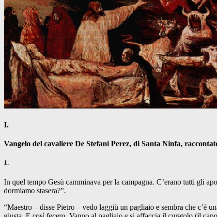
I.
Vangelo del cavaliere De Stefani Perez, di Santa Ninfa, raccontato
1.
In quel tempo Gesù camminava per la campagna. C’erano tutti gli apos
dormiamo stasera?”.
“Maestro – disse Pietro – vedo laggiù un pagliaio e sembra che c’è 
giusta. E così fecero. Vanno al pagliaio e si affaccia il curatolo (il ca