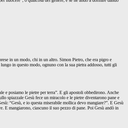
o per nuocere”, o qualcosa del genere, e se ne andò a dormire dando
rese in un modo, chi in un altro. Simon Pietro, che era pigro e
 lungo in questo modo, ognuno con la sua pietra addosso, tutti gli
e e posiamo le pietre per terra”. E gli apostoli obbedirono. Anche
ullo spiazzale Gesù fece un miracolo e le pietre diventarono pane e
 Gesù: “Gesù, e io questa miserabile mollica devo mangiare?”. E Gesù
are. E mangiarono, ciascuno il suo pezzo di pane. Poi Gesù andò in