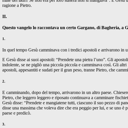
male dei ladri! Se non era per loro stasera non si mangiava”. E Gesù d
ragione a Pietro.
II.
Questo vangelo lo raccontava un certo Gargano, di Bagheria, a Gi
1.
In quel tempo Gesù camminava con i tredici apostoli e arrivarono in 
E Gesù disse ai suoi apostoli: “Prendete una pietra l’uno”. Gli aposto
indolente, se ne pigliò una piccola piccola e camminava così. Gli altr
apostoli, appesantiti e sudati per il gran peso, tranne Pietro, che ca
2.
E camminando, dopo del tempo, arrivarono in un altro paese. Chiesero
Pietro, che leggero leggero e riposato continuava a camminare fischiet
Gesù disse: “Prendete e mangiatene tutti, ciascuno il suo pezzo di pa
disse una massima che voleva dire che era peggio per lui, e se uno è 
paese e predicò.
3.