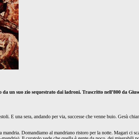
 da un suo zio sequestrato dai ladroni. Trascritto nell’800 da Gius
toli. E una sera, andando per via, successe che venne buio. Gesù chia
una mandria. Domandiamo al mandriano ristoro per la notte. Magari ci s
po-mandria). Il curatolo vede che quella è gente da poco, dei miserabili p