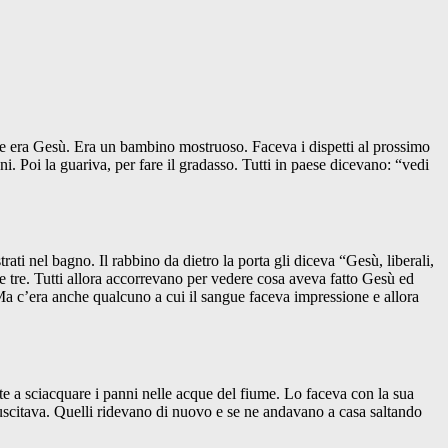
che era Gesù. Era un bambino mostruoso. Faceva i dispetti al prossimo
i. Poi la guariva, per fare il gradasso. Tutti in paese dicevano: “vedi
i nel bagno. Il rabbino da dietro la porta gli diceva “Gesù, liberali,
 tre. Tutti allora accorrevano per vedere cosa aveva fatto Gesù ed
. Ma c’era anche qualcuno a cui il sangue faceva impressione e allora
date a sciacquare i panni nelle acque del fiume. Lo faceva con la sua
uscitava. Quelli ridevano di nuovo e se ne andavano a casa saltando