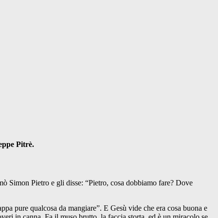
eppe Pitrè.
mò Simon Pietro e gli disse: “Pietro, cosa dobbiamo fare? Dove
cappa pure qualcosa da mangiare”. E Gesù vide che era cosa buona e
overi in canna. Fa il muso brutto, la faccia storta, ed è un miracolo se