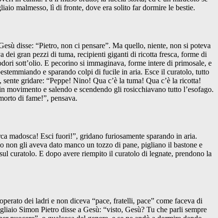
aio malmesso, lì di fronte, dove era solito far dormire le bestie.
 Gesù disse: “Pietro, non ci pensare”. Ma quello, niente, non si poteva
ei gran pezzi di tuma, recipienti giganti di ricotta fresca, forme di
dori sott’olio. E pecorino si immaginava, forme intere di primosale, e
stemmiando e sparando colpi di fucile in aria. Esce il curatolo, tutto
o, sente gridare: “Peppe! Nino! Qua c’è la tuma! Qua c’è la ricotta!
o in movimento e salendo e scendendo gli rosicchiavano tutto l’esofago.
morto di fame!”, pensava.
ca madosca! Esci fuori!”, gridano furiosamente sparando in aria.
lo non gli aveva dato manco un tozzo di pane, pigliano il bastone e
ul curatolo. E dopo avere riempito il curatolo di legnate, prendono la
perato dei ladri e non diceva “pace, fratelli, pace” come faceva di
pagliaio Simon Pietro disse a Gesù: “visto, Gesù? Tu che parli sempre