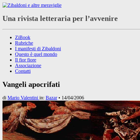
Una rivista letteraria per l’avvenire
ZiBook
Rubriche
I manifesti di Zibaldoni
Questo è quel mondo
Il fior fiore
Associazione
Contatti
Vangeli apocrifati
di
Mario Valentini
in:
Bazar
•
14/04/2006