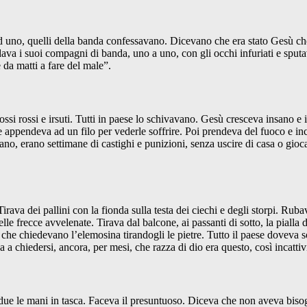
 uno, quelli della banda confessavano. Dicevano che era stato Gesù che 
rdava i suoi compagni di banda, uno a uno, con gli occhi infuriati e sput
 da matti a fare del male”.
 rossi e irsuti. Tutti in paese lo schivavano. Gesù cresceva insano e in
 e le appendeva ad un filo per vederle soffrire. Poi prendeva del fuoco 
no, erano settimane di castighi e punizioni, senza uscire di casa o gio
irava dei pallini con la fionda sulla testa dei ciechi e degli storpi. Ru
lle frecce avvelenate. Tirava dal balcone, ai passanti di sotto, la pialla 
che chiedevano l’elemosina tirandogli le pietre. Tutto il paese doveva so
 a chiedersi, ancora, per mesi, che razza di dio era questo, così incattiv
 due le mani in tasca. Faceva il presuntuoso. Diceva che non aveva bisogn