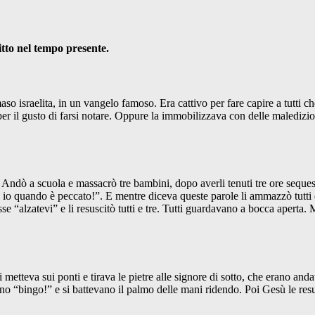
tto nel tempo presente.
o israelita, in un vangelo famoso. Era cattivo per fare capire a tutti 
per il gusto di farsi notare. Oppure la immobilizzava con delle maledizion
dò a scuola e massacrò tre bambini, dopo averli tenuti tre ore sequestrat
io quando è peccato!”. E mentre diceva queste parole li ammazzò tutti e
se “alzatevi” e li resuscitò tutti e tre. Tutti guardavano a bocca aperta
Si metteva sui ponti e tirava le pietre alle signore di sotto, che erano an
o “bingo!” e si battevano il palmo delle mani ridendo. Poi Gesù le res