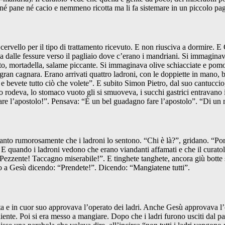
né pane né cacio e nemmeno ricotta ma li fa sistemare in un piccolo pagli
 cervello per il tipo di trattamento ricevuto. E non riusciva a dormire. E
dalle fessure verso il pagliaio dove c’erano i mandriani. Si immaginava d
to, mortadella, salame piccante. Si immaginava olive schiacciate e pomo
ran cagnara. Erano arrivati quattro ladroni, con le doppiette in mano, be
e e bevete tutto ciò che volete”. E subito Simon Pietro, dal suo cantucci
ntro rodeva, lo stomaco vuoto gli si smuoveva, i succhi gastrici entravan
re l’apostolo!”. Pensava: “È un bel guadagno fare l’apostolo”. “Di un 
anto rumorosamente che i ladroni lo sentono. “Chi è là?”, gridano. “Por
e. E quando i ladroni vedono che erano viandanti affamati e che il curato
Pezzente! Taccagno miserabile!”. E tinghete tanghete, ancora giù botte s
nno a Gesù dicendo: “Prendete!”. Dicendo: “Mangiatene tutti”.
ta e in cuor suo approvava l’operato dei ladri. Anche Gesù approvava l’o
niente. Poi si era messo a mangiare. Dopo che i ladri furono usciti dal 