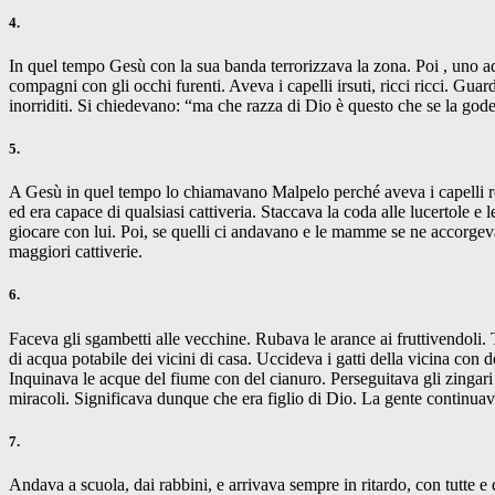
4.
In quel tempo Gesù con la sua banda terrorizzava la zona. Poi , uno ad
compagni con gli occhi furenti. Aveva i capelli irsuti, ricci ricci. Gua
inorriditi. Si chiedevano: “ma che razza di Dio è questo che se la gode
5.
A Gesù in quel tempo lo chiamavano Malpelo perché aveva i capelli rossi
ed era capace di qualsiasi cattiveria. Staccava la coda alle lucertole
giocare con lui. Poi, se quelli ci andavano e le mamme se ne accorgeva
maggiori cattiverie.
6.
Faceva gli sgambetti alle vecchine. Rubava le arance ai fruttivendoli. T
di acqua potabile dei vicini di casa. Uccideva i gatti della vicina con de
Inquinava le acque del fiume con del cianuro. Perseguitava gli zingari 
miracoli. Significava dunque che era figlio di Dio. La gente continuava
7.
Andava a scuola, dai rabbini, e arrivava sempre in ritardo, con tutte e