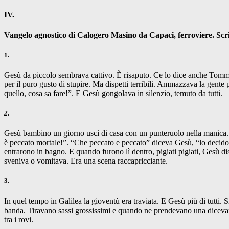
IV.
Vangelo agnostico di Calogero Masino da Capaci, ferroviere. Scri
1.
Gesù da piccolo sembrava cattivo. È risaputo. Ce lo dice anche Tommas
per il puro gusto di stupire. Ma dispetti terribili. Ammazzava la gente 
quello, cosa sa fare!”. E Gesù gongolava in silenzio, temuto da tutti.
2.
Gesù bambino un giorno uscì di casa con un punteruolo nella manica. An
è peccato mortale!”. “Che peccato e peccato” diceva Gesù, “lo decido 
entrarono in bagno. E quando furono lì dentro, pigiati pigiati, Gesù dis
sveniva o vomitava. Era una scena raccapricciante.
3.
In quel tempo in Galilea la gioventù era traviata. E Gesù più di tutti. 
banda. Tiravano sassi grossissimi e quando ne prendevano una dicevan
tra i rovi.