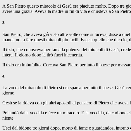
A San Pietro questo miracolo di Gesù era piaciuto molto. Dopo tre gior
avere una grazia. Aveva la madre in fin di vita e chiedeva a San Pietr
3.
San Pietro, che aveva già visto altre volte come si faceva, disse a qu
manda noi a fare questi miracoli più facili. Faccia quello che dico io,
Il tizio, che conosceva per fama la potenza dei miracoli di Gesù, credett
intera. Il giorno dopo la tirò fuori incenerita.
Il tizio era imbufalito. Cercava San Pietro per tutto il paese per massa
4.
La voce del miracolo di Pietro si era sparsa per tutto il paese. Gesù ce
giorno.
Gesù se la rideva con gli altri apostoli al pensiero di Pietro che aveva 
Poi andò dalla vecchia e fece un miracolo. E la vecchia, da carbone ch
niente.
Uscì dal bidone tre giorni dopo, morto di fame e guardandosi intorno 