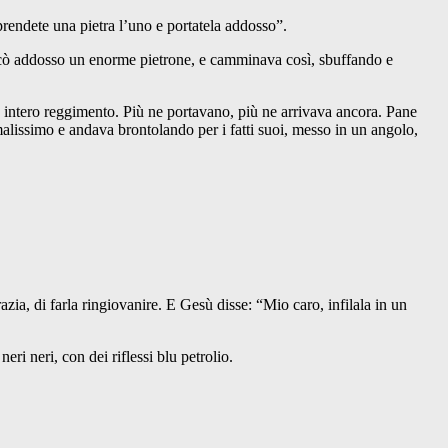
rendete una pietra l’uno e portatela addosso”.
icò addosso un enorme pietrone, e camminava così, sbuffando e
intero reggimento. Più ne portavano, più ne arrivava ancora. Pane
 malissimo e andava brontolando per i fatti suoi, messo in un angolo,
a, di farla ringiovanire. E Gesù disse: “Mio caro, infilala in un
neri neri, con dei riflessi blu petrolio.