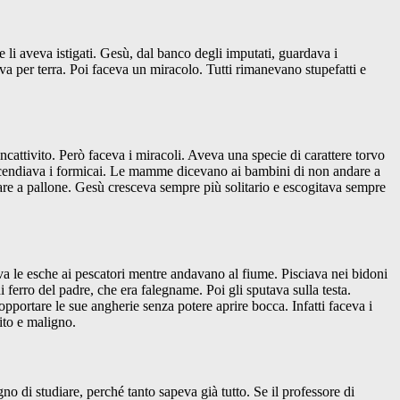
li aveva istigati. Gesù, dal banco degli imputati, guardava i
ava per terra. Poi faceva un miracolo. Tutti rimanevano stupefatti e
cattivito. Però faceva i miracoli. Aveva una specie di carattere torvo
e incendiava i formicai. Le mamme dicevano ai bambini di non andare a
care a pallone. Gesù cresceva sempre più solitario e escogitava sempre
bava le esche ai pescatori mentre andavano al fiume. Pisciava nei bidoni
di ferro del padre, che era falegname. Poi gli sputava sulla testa.
pportare le sue angherie senza potere aprire bocca. Infatti faceva i
ito e maligno.
o di studiare, perché tanto sapeva già tutto. Se il professore di