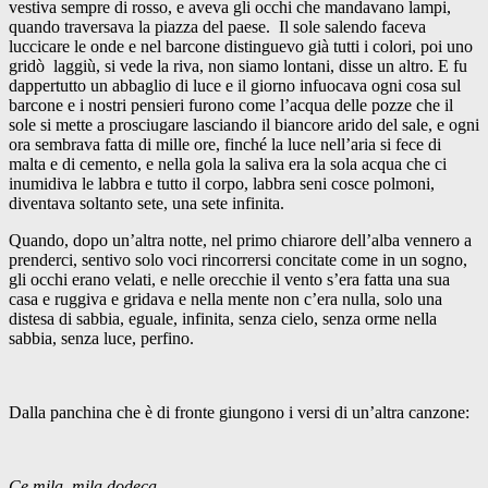
vestiva sempre di rosso, e aveva gli occhi che mandavano lampi,
quando traversava la piazza del paese. Il sole salendo faceva
luccicare le onde e nel barcone distinguevo già tutti i colori, poi uno
gridò laggiù, si vede la riva, non siamo lontani, disse un altro. E fu
dappertutto un abbaglio di luce e il giorno infuocava ogni cosa sul
barcone e i nostri pensieri furono come l’acqua delle pozze che il
sole si mette a prosciugare lasciando il biancore arido del sale, e ogni
ora sembrava fatta di mille ore, finché la luce nell’aria si fece di
malta e di cemento, e nella gola la saliva era la sola acqua che ci
inumidiva le labbra e tutto il corpo, labbra seni cosce polmoni,
diventava soltanto sete, una sete infinita.
Quando, dopo un’altra notte, nel primo chiarore dell’alba vennero a
prenderci, sentivo solo voci rincorrersi concitate come in un sogno,
gli occhi erano velati, e nelle orecchie il vento s’era fatta una sua
casa e ruggiva e gridava e nella mente non c’era nulla, solo una
distesa di sabbia, eguale, infinita, senza cielo, senza orme nella
sabbia, senza luce, perfino.
Dalla panchina che è di fronte giungono i versi di un’altra canzone:
Ce mila, mila dodeca,