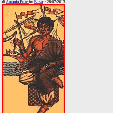
di
Antonio Prete
in:
Bazar
•
28/07/2013