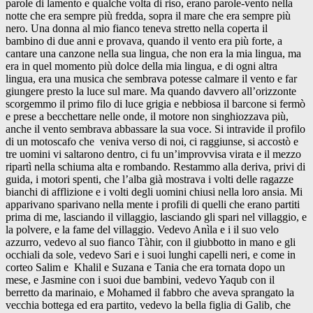
parole di lamento e qualche volta di riso, erano parole-vento nella
notte che era sempre più fredda, sopra il mare che era sempre più
nero. Una donna al mio fianco teneva stretto nella coperta il
bambino di due anni e provava, quando il vento era più forte, a
cantare una canzone nella sua lingua, che non era la mia lingua, ma
era in quel momento più dolce della mia lingua, e di ogni altra
lingua, era una musica che sembrava potesse calmare il vento e far
giungere presto la luce sul mare. Ma quando davvero all’orizzonte
scorgemmo il primo filo di luce grigia e nebbiosa il barcone si fermò
e prese a becchettare nelle onde, il motore non singhiozzava più,
anche il vento sembrava abbassare la sua voce. Si intravide il profilo
di un motoscafo che veniva verso di noi, ci raggiunse, si accostò e
tre uomini vi saltarono dentro, ci fu un’improvvisa virata e il mezzo
ripartì nella schiuma alta e rombando. Restammo alla deriva, privi di
guida, i motori spenti, che l’alba già mostrava i volti delle ragazze
bianchi di afflizione e i volti degli uomini chiusi nella loro ansia. Mi
apparivano sparivano nella mente i profili di quelli che erano partiti
prima di me, lasciando il villaggio, lasciando gli spari nel villaggio, e
la polvere, e la fame del villaggio. Vedevo Anìla e i il suo velo
azzurro, vedevo al suo fianco Tàhir, con il giubbotto in mano e gli
occhiali da sole, vedevo Sari e i suoi lunghi capelli neri, e come in
corteo Salim e Khalil e Suzana e Tania che era tornata dopo un
mese, e Jasmine con i suoi due bambini, vedevo Yaqub con il
berretto da marinaio, e Mohamed il fabbro che aveva sprangato la
vecchia bottega ed era partito, vedevo la bella figlia di Galib, che