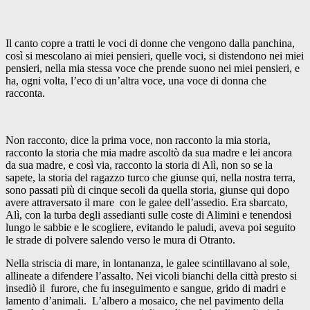
Il canto copre a tratti le voci di donne che vengono dalla panchina,
così si mescolano ai miei pensieri, quelle voci, si distendono nei miei
pensieri, nella mia stessa voce che prende suono nei miei pensieri, e
ha, ogni volta, l’eco di un’altra voce, una voce di donna che
racconta.
Non racconto, dice la prima voce, non racconto la mia storia,
racconto la storia che mia madre ascoltò da sua madre e lei ancora
da sua madre, e così via, racconto la storia di Alì, non so se la
sapete, la storia del ragazzo turco che giunse qui, nella nostra terra,
sono passati più di cinque secoli da quella storia, giunse qui dopo
avere attraversato il mare con le galee dell’assedio. Era sbarcato,
Alì, con la turba degli assedianti sulle coste di Alimini e tenendosi
lungo le sabbie e le scogliere, evitando le paludi, aveva poi seguito
le strade di polvere salendo verso le mura di Otranto.
Nella striscia di mare, in lontananza, le galee scintillavano al sole,
allineate a difendere l’assalto. Nei vicoli bianchi della città presto si
insediò il furore, che fu inseguimento e sangue, grido di madri e
lamento d’animali. L’albero a mosaico, che nel pavimento della