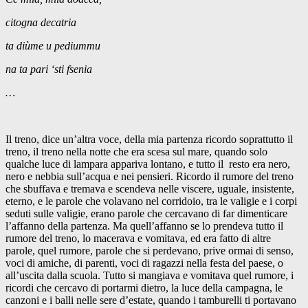
citogna decatria
ta diùme u pediummu
na ta pari ‘sti fsenia
…
Il treno, dice un’altra voce, della mia partenza ricordo soprattutto il
treno, il treno nella notte che era scesa sul mare, quando solo
qualche luce di lampara appariva lontano, e tutto il resto era nero,
nero e nebbia sull’acqua e nei pensieri. Ricordo il rumore del treno
che sbuffava e tremava e scendeva nelle viscere, uguale, insistente,
eterno, e le parole che volavano nel corridoio, tra le valigie e i corpi
seduti sulle valigie, erano parole che cercavano di far dimenticare
l’affanno della partenza. Ma quell’affanno se lo prendeva tutto il
rumore del treno, lo macerava e vomitava, ed era fatto di altre
parole, quel rumore, parole che si perdevano, prive ormai di senso,
voci di amiche, di parenti, voci di ragazzi nella festa del paese, o
all’uscita dalla scuola. Tutto si mangiava e vomitava quel rumore, i
ricordi che cercavo di portarmi dietro, la luce della campagna, le
canzoni e i balli nelle sere d’estate, quando i tamburelli ti portavano