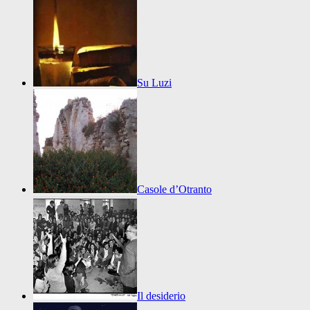
Su Luzi
Casole d’Otranto
Il desiderio