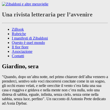
Una rivista letteraria per l’avvenire
ZiBook
Rubriche
I manifesti di Zibaldoni
Questo è quel mondo
Il fior fiore
Associazione
Contatti
Giardino, sera
"Quando, dopo un’altra notte, nel primo chiarore dell’alba vennero a
prenderci, sentivo solo voci rincorrersi concitate come in un sogno,
gli occhi erano velati, e nelle orecchie il vento s’era fatta una sua
casa e ruggiva e gridava e nella mente non c’era nulla, solo una
distesa di sabbia, eguale, infinita, senza cielo, senza orme nella
sabbia, senza luce, perfino". Un racconto di Antonio Prete dedicato
ad Assia Djebar.