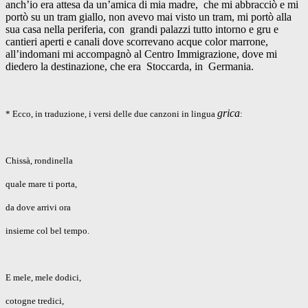
anch’io era attesa da un’amica di mia madre, che mi abbracciò e mi
portò su un tram giallo, non avevo mai visto un tram, mi portò alla
sua casa nella periferia, con grandi palazzi tutto intorno e gru e
cantieri aperti e canali dove scorrevano acque color marrone,
all’indomani mi accompagnò al Centro Immigrazione, dove mi
diedero la destinazione, che era Stoccarda, in Germania.
grica
* Ecco, in traduzione, i versi delle due canzoni in lingua
:
Chissà, rondinella
quale mare ti porta,
da dove arrivi ora
insieme col bel tempo.
E mele, mele dodici,
cotogne tredici,