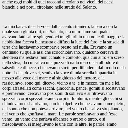
anche oggi molti di quei racconti circolano nei vicoli dei paesi
bianchi e nei porti, circolano nelle strade del Salento.
La mia barca, dice la voce dall’accento straniero, la barca con la
quale sono giunta qui, nel Salento, era un rottame sul quale ci
avevano fatti salire spingendoci tra gli urli in una notte di maggio : la
nebbiolina faceva biancastra e diffusa la luce del faro, e la striscia di
terra che lasciavamo scomparve presto nel nulla. Eravamo un
centinaio su quelle assi che scricchiolavano, qualcuno cercava di
stendersi ma restava rannicchiato e contorto, qualcun altro era sceso
nella stiva, da cui saliva una puzza di nafta mescolata all’odore di
salsedine e di pece, ci tenevamo stretti per difenderci dal freddo della
notte. Leila, dove sei, sentivo la voce di mia sorella impaurita in
mezzo alla voce del mare e al singhiozzo del motore, e la
rassicuravo, sono qui, dicevo, vicino a te, e in mezzo, tra me e lei,
corpi affastellati come sacchi, ginocchia, pance, gomiti si scostavano
e premevano, cercavano posizioni di sollievo e si ritrovavano
spezzati, corpi spezzati erano, corpi in frantumi, mentre gli occhi si
chiudevano e si aprivano, con le palpebre che pesavano come pietre,
e il sonno che non poteva arrivare, nel vento che saliva strepitando,
nel vento che gonfiava il mare. Le parole sembravano anch’esse
vento, un vento che parlava albanese o arabo o turco, e si
mescolavano, si inseguivano le une con le altre, le parole, erano