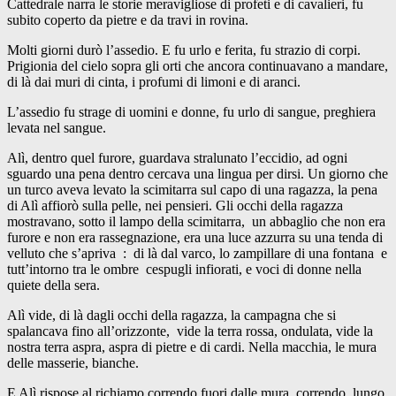
Cattedrale narra le storie meravigliose di profeti e di cavalieri, fu
subito coperto da pietre e da travi in rovina.
Molti giorni durò l’assedio. E fu urlo e ferita, fu strazio di corpi.
Prigionia del cielo sopra gli orti che ancora continuavano a mandare,
di là dai muri di cinta, i profumi di limoni e di aranci.
L’assedio fu strage di uomini e donne, fu urlo di sangue, preghiera
levata nel sangue.
Alì, dentro quel furore, guardava stralunato l’eccidio, ad ogni
sguardo una pena dentro cercava una lingua per dirsi. Un giorno che
un turco aveva levato la scimitarra sul capo di una ragazza, la pena
di Alì affiorò sulla pelle, nei pensieri. Gli occhi della ragazza
mostravano, sotto il lampo della scimitarra, un abbaglio che non era
furore e non era rassegnazione, era una luce azzurra su una tenda di
velluto che s’apriva : di là dal varco, lo zampillare di una fontana e
tutt’intorno tra le ombre cespugli infiorati, e voci di donne nella
quiete della sera.
Alì vide, di là dagli occhi della ragazza, la campagna che si
spalancava fino all’orizzonte, vide la terra rossa, ondulata, vide la
nostra terra aspra, aspra di pietre e di cardi. Nella macchia, le mura
delle masserie, bianche.
E Alì rispose al richiamo correndo fuori dalle mura, correndo lungo