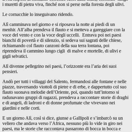
i muretti di pietra viva, finché non si perse nella foresta degli ulivi.
Le cornacchie lo inseguivano ridendo.
Alì camminava nel giorno e si riposava la notte ai piedi di un
menhir. All’alba prendeva il flauto e si metteva a gareggiare con la
voce del vento e con la voce degli uccelli. Entrava poi nei paesi
bianchi di povertà e di silenzio, si sedeva sui sagrati delle chiese,
richiamando col flauto canzoni della sua terra lontana, poi
riprendeva il cammino lungo cigli di malve e mortelle, di ulivi e
gigli selvatici.
Alì divenne pellegrino nei paesi, l’orizzonte era l’aria dei suoi
pensieri.
Andò per tutti i villaggi del Salento, fermandosi alle fontane e nelle
piazze, traversando viottoli di pietre e di erbe, e dappertutto col suo
flauto suonava melodie dell’Oriente, poi, quando tutt’intorno si
radunavano gruppi di ragazzi, prendeva a raccontare storie di draghi
e di angeli, di ladroni e di donne profumate che vivevano nei
giardini e nelle corti.
E un giorno Alì, così si dice, giunse a Gallipoli e s’imbarcò su un
veliero che andava verso l’Africa, nessuno più lo vide in giro nei
paesi, ma le storie che raccontava passarono di bocca in bocca e