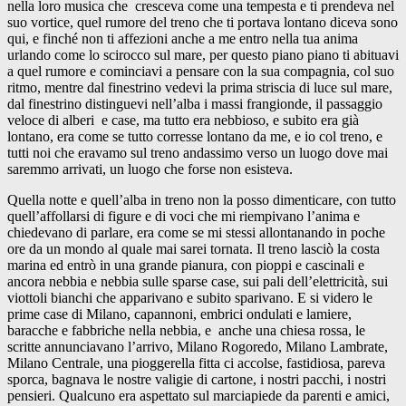
nella loro musica che cresceva come una tempesta e ti prendeva nel
suo vortice, quel rumore del treno che ti portava lontano diceva sono
qui, e finché non ti affezioni anche a me entro nella tua anima
urlando come lo scirocco sul mare, per questo piano piano ti abituavi
a quel rumore e cominciavi a pensare con la sua compagnia, col suo
ritmo, mentre dal finestrino vedevi la prima striscia di luce sul mare,
dal finestrino distinguevi nell’alba i massi frangionde, il passaggio
veloce di alberi e case, ma tutto era nebbioso, e subito era già
lontano, era come se tutto corresse lontano da me, e io col treno, e
tutti noi che eravamo sul treno andassimo verso un luogo dove mai
saremmo arrivati, un luogo che forse non esisteva.
Quella notte e quell’alba in treno non la posso dimenticare, con tutto
quell’affollarsi di figure e di voci che mi riempivano l’anima e
chiedevano di parlare, era come se mi stessi allontanando in poche
ore da un mondo al quale mai sarei tornata. Il treno lasciò la costa
marina ed entrò in una grande pianura, con pioppi e cascinali e
ancora nebbia e nebbia sulle sparse case, sui pali dell’elettricità, sui
viottoli bianchi che apparivano e subito sparivano. E si videro le
prime case di Milano, capannoni, embrici ondulati e lamiere,
baracche e fabbriche nella nebbia, e anche una chiesa rossa, le
scritte annunciavano l’arrivo, Milano Rogoredo, Milano Lambrate,
Milano Centrale, una pioggerella fitta ci accolse, fastidiosa, pareva
sporca, bagnava le nostre valigie di cartone, i nostri pacchi, i nostri
pensieri. Qualcuno era aspettato sul marciapiede da parenti e amici,