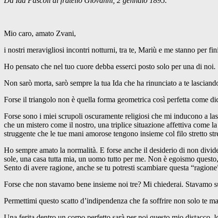
Da Ida Pascoli al fratello Giovanni, 2 gennaio 1895.
Mio caro, amato Zvani,
i nostri meravigliosi incontri notturni, tra te, Mariù e me stanno per fin
Ho pensato che nel tuo cuore debba esserci posto solo per una di noi.
Non sarò morta, sarò sempre la tua Ida che ha rinunciato a te lascian
Forse il triangolo non è quella forma geometrica così perfetta come di
Forse sono i miei scrupoli oscuramente religiosi che mi inducono a las
che un mistero come il nostro, una triplice situazione affettiva come l
struggente che le tue mani amorose tengono insieme col filo stretto st
Ho sempre amato la normalità. E forse anche il desiderio di non divider
sole, una casa tutta mia, un uomo tutto per me. Non è egoismo questo, 
Sento di avere ragione, anche se tu potresti scambiare questa “ragione
Forse che non stavamo bene insieme noi tre? Mi chiederai. Stavamo 
Permettimi questo scatto d’indipendenza che fa soffrire non solo te ma 
Una ferita dentro un corpo perfetto sarà per noi questo mio distacco, lo