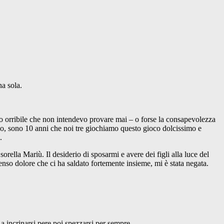
a sola.
nto orribile che non intendevo provare mai – o forse la consapevolezza
ondo, sono 10 anni che noi tre giochiamo questo gioco dolcissimo e
.
rella Mariù. Il desiderio di sposarmi e avere dei figli alla luce del
nso dolore che ci ha saldato fortemente insieme, mi è stata negata.
 a incrinarsi pere poi spezzarsi per sempre.