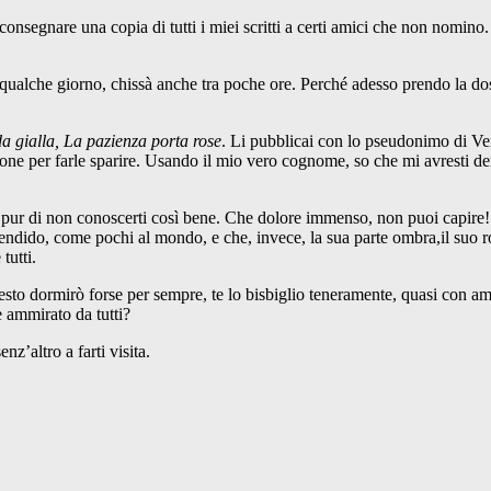
onsegnare una copia di tutti i miei scritti a certi amici che non nomino. 
 qualche giorno, chissà anche tra poche ore. Perché adesso prendo la dos
a gialla, La pazienza porta rose
. Li pubblicai con lo pseudonimo di V
lazione per farle sparire. Usando il mio vero cognome, so che mi avresti d
 pur di non conoscerti così bene. Che dolore immenso, non puoi capire!. I
ido, come pochi al mondo, e che, invece, la sua parte ombra,il suo rov
tutti.
esto dormirò forse per sempre, te lo bisbiglio teneramente, quasi con amo
 e ammirato da tutti?
nz’altro a farti visita.