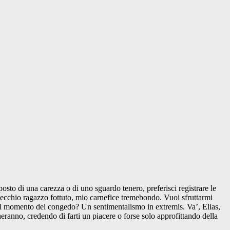
 posto di una carezza o di uno sguardo tenero, preferisci registrare le
vecchio ragazzo fottuto, mio carnefice tremebondo. Vuoi sfruttarmi
 nel momento del congedo? Un sentimentalismo in extremis. Va’, Elias,
eranno, credendo di farti un piacere o forse solo approfittando della