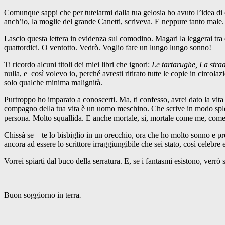
Comunque sappi che per tutelarmi dalla tua gelosia ho avuto l’idea di c
anch’io, la moglie del grande Canetti, scriveva. E neppure tanto male.
Lascio questa lettera in evidenza sul comodino. Magari la leggerai tra
quattordici. O ventotto. Vedrò. Voglio fare un lungo lungo sonno!
Ti ricordo alcuni titoli dei miei libri che ignori:
Le tartarughe, La strad
nulla, e così volevo io, perché avresti ritirato tutte le copie in circo
solo qualche minima malignità.
Purtroppo ho imparato a conoscerti. Ma, ti confesso, avrei dato la vita
compagno della tua vita è un uomo meschino. Che scrive in modo splend
persona. Molto squallida. E anche mortale, si, mortale come me, come 
Chissà se – te lo bisbiglio in un orecchio, ora che ho molto sonno e pr
ancora ad essere lo scrittore irraggiungibile che sei stato, così celebre
Vorrei spiarti dal buco della serratura. E, se i fantasmi esistono, verrò se
Buon soggiorno in terra
.