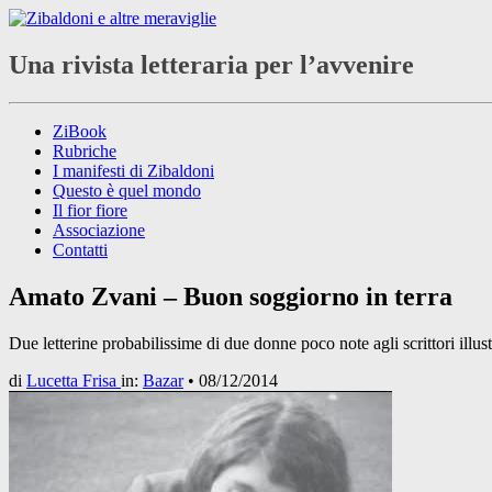
Una rivista letteraria per l’avvenire
ZiBook
Rubriche
I manifesti di Zibaldoni
Questo è quel mondo
Il fior fiore
Associazione
Contatti
Amato Zvani – Buon soggiorno in terra
Due letterine probabilissime di due donne poco note agli scrittori illus
di
Lucetta Frisa
in:
Bazar
•
08/12/2014