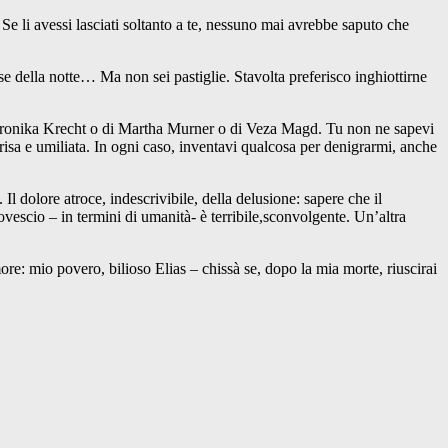
Se li avessi lasciati soltanto a te, nessuno mai avrebbe saputo che
e della notte… Ma non sei pastiglie. Stavolta preferisco inghiottirne
eronika Krecht o di Martha Murner o di Veza Magd. Tu non ne sapevi
erisa e umiliata. In ogni caso, inventavi qualcosa per denigrarmi, anche
l dolore atroce, indescrivibile, della delusione: sapere che il
escio – in termini di umanità- è terribile,sconvolgente. Un’altra
re: mio povero, bilioso Elias – chissà se, dopo la mia morte, riuscirai