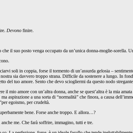
ire.
Devono
finire.
do che il suo posto venga occupato da un’unica donna-moglie-sorella. Un
cono.
ciarvi soli in coppia, forse il tormento di un’assurda gelosia – sentime
a nostra sia davvero troppo strana. Difficile da sostenere a lungo. In f
retto del tuo amore. Sento che devo sciogliermi da questo nodo stregante
e il mio amore con un’altra donna, anche se quest’altra è la mia amata so
ma aspirazione a una sorta di “normalità” che finora, a causa dell’imme
”per egoismo, per crudeltà.
superbamente bene. Forse anche troppo. E allora…?
anche me. Che farà soffrire, immagino, tutti e tre.
 so. La perfezione, forse, è un ideale fasullo che tende ineluttabilmente