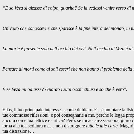
“E se Veza si alzasse di colpo, guarita? Se la vedessi venire verso d
Un volto che conoscevi e che sparisce è la fine intera del mondo, in tut
La morte è presente solo nell’occhio dei vivi. Nell’occhio di Veza è dis
Pensare ai morti come ai soli esseri che non hanno il problema della
E se Veza mi odiasse? Guardo i suoi occhi chiusi e so che è vero
”.
Elias, il tuo principale interesse – come dubitarne? – è annotare la fisi
tue commosse riflessioni, e poi consegnarle a me, perché le legga pro
ancora come tua lettrice e critica? Però, se mi accarezzassi ora, giur
torna alla tua scrittura ma… non distruggere
tutte le mie carte
. Magari
tua distrazione…