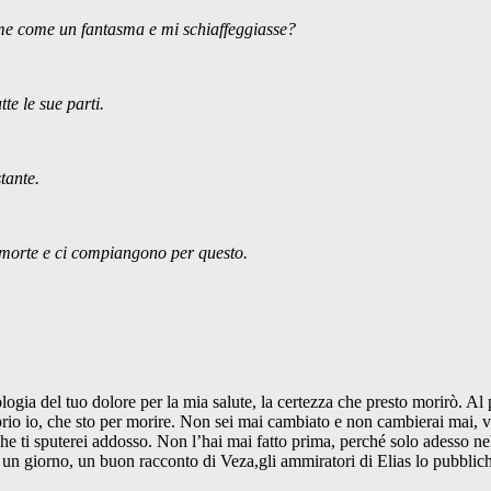
i me come un fantasma e mi schiaffeggiasse?
te le sue parti.
tante.
 morte e ci compiangono per questo.
ologia del tuo dolore per la mia salute, la certezza che presto morirò. Al
prio io, che sto per morire. Non sei mai cambiato e non cambierai mai, 
o che ti sputerei addosso. Non l’hai mai fatto prima, perché solo adesso
 un giorno, un buon racconto di Veza,gli ammiratori di Elias lo pubblich