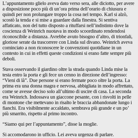
L’appuntamento glielo aveva dato verso sera, alle diciotto, per avere
a disposizione poco più di un’ora prima dell’orario di chiusura e
quindi per non prolungare troppo la cosa nel tempo. Karl si alzò,
scostò la tenda e si mise a guardare dalla finestra. Si sentiva
affaticato, non del tutto disposto a rituffarsi nell’indistinto dove la
coscienza di Weinrich nuotava in modo scoordinato rendendosi
riconoscibile a distanza. Avrebbe avuto bisogno d’altro, di trionfali,
gloriose serate da trascorrere con Linda sul divano. Weinrich aveva
cominciato a non riconoscere le convenzioni quotidiane in un
contesto in cui in effetti queste condizioni si erano fatte sempre più
deboli.
Stava osservando il giardino oltre la strada quando Linda mise la
testa entro la porta e gli fece un cenno in direzione dell’ingresso:
“Vieni di là”. Due persone si erano fermate poco oltre la porta. La
prima era una donna magra e nervosa, abbigliata in modo affrettato,
come se avesse deciso solo all’ultimo di uscire di casa. La seconda
era Weinrich. Indossava un giaccone pesante, con i risvolti in pelle
di montone che mettevano in risalto le braccia abbandonate lungo i
fianchi. Era visibilmente accaldato, sembrava più grande e un po’
più smarrito, rispetto al primo incontro.
“Siamo qui per l’appuntamento”, disse la moglie.
Si accomodarono in ufficio. Lei aveva urgenza di parlare.