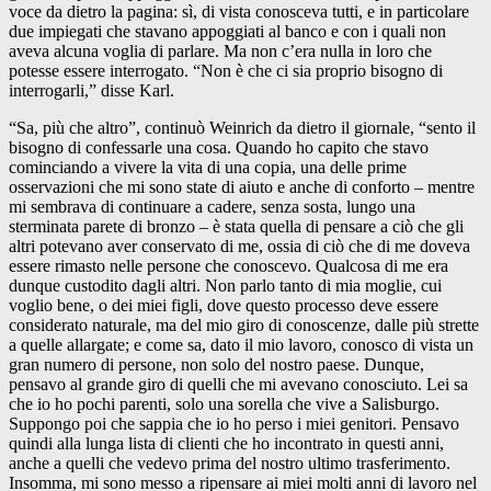
voce da dietro la pagina: sì, di vista conosceva tutti, e in particolare
due impiegati che stavano appoggiati al banco e con i quali non
aveva alcuna voglia di parlare. Ma non c’era nulla in loro che
potesse essere interrogato. “Non è che ci sia proprio bisogno di
interrogarli,” disse Karl.
“Sa, più che altro”, continuò Weinrich da dietro il giornale, “sento il
bisogno di confessarle una cosa. Quando ho capito che stavo
cominciando a vivere la vita di una copia, una delle prime
osservazioni che mi sono state di aiuto e anche di conforto – mentre
mi sembrava di continuare a cadere, senza sosta, lungo una
sterminata parete di bronzo – è stata quella di pensare a ciò che gli
altri potevano aver conservato di me, ossia di ciò che di me doveva
essere rimasto nelle persone che conoscevo. Qualcosa di me era
dunque custodito dagli altri. Non parlo tanto di mia moglie, cui
voglio bene, o dei miei figli, dove questo processo deve essere
considerato naturale, ma del mio giro di conoscenze, dalle più strette
a quelle allargate; e come sa, dato il mio lavoro, conosco di vista un
gran numero di persone, non solo del nostro paese. Dunque,
pensavo al grande giro di quelli che mi avevano conosciuto. Lei sa
che io ho pochi parenti, solo una sorella che vive a Salisburgo.
Suppongo poi che sappia che io ho perso i miei genitori. Pensavo
quindi alla lunga lista di clienti che ho incontrato in questi anni,
anche a quelli che vedevo prima del nostro ultimo trasferimento.
Insomma, mi sono messo a ripensare ai miei molti anni di lavoro nel