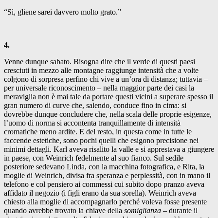
“Sì, gliene sarei davvero molto grato.”
4.
Venne dunque sabato. Bisogna dire che il verde di questi paesi
cresciuti in mezzo alle montagne raggiunge intensità che a volte
colgono di sorpresa perfino chi vive a un’ora di distanza; tuttavia –
per universale riconoscimento – nella maggior parte dei casi la
meraviglia non è mai tale da portare questi vicini a superare spesso il
gran numero di curve che, salendo, conduce fino in cima: si
dovrebbe dunque concludere che, nella scala delle proprie esigenze,
l’uomo di norma si accontenta tranquillamente di intensità
cromatiche meno ardite. E del resto, in questa come in tutte le
faccende estetiche, sono pochi quelli che esigono precisione nei
minimi dettagli. Karl aveva risalito la valle e si apprestava a giungere
in paese, con Weinrich fedelmente al suo fianco. Sul sedile
posteriore sedevano Linda, con la macchina fotografica, e Rita, la
moglie di Weinrich, divisa fra speranza e perplessità, con in mano il
telefono e col pensiero ai commessi cui subito dopo pranzo aveva
affidato il negozio (i figli erano da sua sorella). Weinrich aveva
chiesto alla moglie di accompagnarlo perché voleva fosse presente
quando avrebbe trovato la chiave della
somiglianza
– durante il