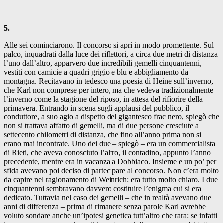
5.
Alle sei cominciarono. Il concorso si aprì in modo promettente. Sul
palco, inquadrati dalla luce dei riflettori, a circa due metri di distanza
l’uno dall’altro, apparvero due incredibili gemelli cinquantenni,
vestiti con camicie a quadri grigio e blu e abbigliamento da
montagna. Recitavano in tedesco una poesia di Heine sull’inverno,
che Karl non comprese per intero, ma che vedeva tradizionalmente
l’inverno come la stagione del riposo, in attesa del rifiorire della
primavera. Entrando in scena sugli applausi del pubblico, il
conduttore, a suo agio a dispetto del gigantesco frac nero, spiegò che
non si trattava affatto di gemelli, ma di due persone cresciute a
settecento chilometri di distanza, che fino all’anno prima non si
erano mai incontrate. Uno dei due – spiegò – era un commercialista
di Rieti, che aveva conosciuto l’altro, il contadino, appunto l’anno
precedente, mentre era in vacanza a Dobbiaco. Insieme e un po’ per
sfida avevano poi deciso di partecipare al concorso. Non c’era molto
da capire nel ragionamento di Weinrich: era tutto molto chiaro. I due
cinquantenni sembravano davvero costituire l’enigma cui si era
dedicato. Tuttavia nel caso dei gemelli – che in realtà avevano due
anni di differenza – prima di rimanere senza parole Karl avrebbe
voluto sondare anche un’ipotesi genetica tutt’altro che rara: se infatti