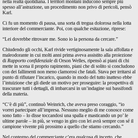
nella realtà quotidiana. I territori montani inducono sempre più
spesso all’astrazione, un procedimento non privo di pericoli, pensò
Karl.
Ci fu un momento di pausa, una sorta di tregua dolorosa nella lotta
interiore del commerciante. Poi, con qualche esitazione, riprese:
“Lei dovrebbe ritrovare me. Sono io la persona da cercare.”
Chiudendo gli occhi, Karl rivide vertiginosamente la sala affollata e
maleodorante in cui molti anni prima aveva assistito alla proiezione
di
Rapporto confidenziale
di Orson Welles, ripensò ai piani di chi
mette in scena il proprio rapimento, piani che di solito si concludono
con dei fallimenti non meno clamorosi che fatali. Stava per irritarsi al
punto di rifiutare l’incarico, quando in modo del tutto inatteso ebbe
l’intuizione che gli diede un motivo per proseguire: la prospettiva di
trascurare tutti i dettagli, di imbarcarsi in un’indagine sui bassifondi
della materia.
“C’è di più”, continuò Weinrich, che aveva preso coraggio, “io
vorrei partecipare all’impresa. Nessuno meglio di me conosce come
sono fatto – lo disse toccandosi una spalla e masticando un po’ le
ultime parole – in più, se vengo in giro con lei avrà sempre con sé il
campione vivente più prossimo a quello che stiamo cercando.”
Nel contegno del commerciante c’era qualcosa di incerto, che