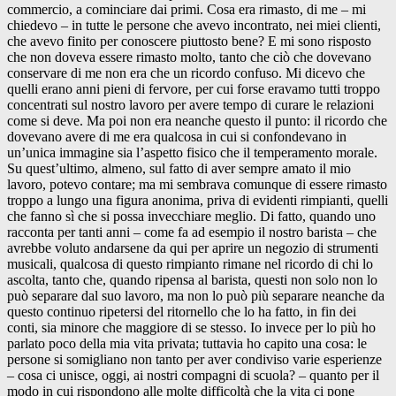
commercio, a cominciare dai primi. Cosa era rimasto, di me – mi
chiedevo – in tutte le persone che avevo incontrato, nei miei clienti,
che avevo finito per conoscere piuttosto bene? E mi sono risposto
che non doveva essere rimasto molto, tanto che ciò che dovevano
conservare di me non era che un ricordo confuso. Mi dicevo che
quelli erano anni pieni di fervore, per cui forse eravamo tutti troppo
concentrati sul nostro lavoro per avere tempo di curare le relazioni
come si deve. Ma poi non era neanche questo il punto: il ricordo che
dovevano avere di me era qualcosa in cui si confondevano in
un’unica immagine sia l’aspetto fisico che il temperamento morale.
Su quest’ultimo, almeno, sul fatto di aver sempre amato il mio
lavoro, potevo contare; ma mi sembrava comunque di essere rimasto
troppo a lungo una figura anonima, priva di evidenti rimpianti, quelli
che fanno sì che si possa invecchiare meglio. Di fatto, quando uno
racconta per tanti anni – come fa ad esempio il nostro barista – che
avrebbe voluto andarsene da qui per aprire un negozio di strumenti
musicali, qualcosa di questo rimpianto rimane nel ricordo di chi lo
ascolta, tanto che, quando ripensa al barista, questi non solo non lo
può separare dal suo lavoro, ma non lo può più separare neanche da
questo continuo ripetersi del ritornello che lo ha fatto, in fin dei
conti, sia minore che maggiore di se stesso. Io invece per lo più ho
parlato poco della mia vita privata; tuttavia ho capito una cosa: le
persone si somigliano non tanto per aver condiviso varie esperienze
– cosa ci unisce, oggi, ai nostri compagni di scuola? – quanto per il
modo in cui rispondono alle molte difficoltà che la vita ci pone