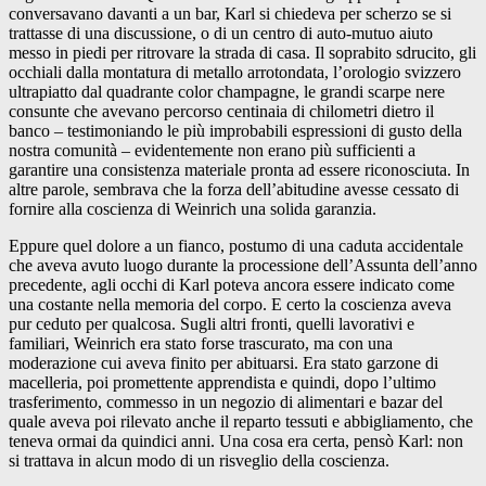
conversavano davanti a un bar, Karl si chiedeva per scherzo se si
trattasse di una discussione, o di un centro di auto-mutuo aiuto
messo in piedi per ritrovare la strada di casa. Il soprabito sdrucito, gli
occhiali dalla montatura di metallo arrotondata, l’orologio svizzero
ultrapiatto dal quadrante color champagne, le grandi scarpe nere
consunte che avevano percorso centinaia di chilometri dietro il
banco – testimoniando le più improbabili espressioni di gusto della
nostra comunità – evidentemente non erano più sufficienti a
garantire una consistenza materiale pronta ad essere riconosciuta. In
altre parole, sembrava che la forza dell’abitudine avesse cessato di
fornire alla coscienza di Weinrich una solida garanzia.
Eppure quel dolore a un fianco, postumo di una caduta accidentale
che aveva avuto luogo durante la processione dell’Assunta dell’anno
precedente, agli occhi di Karl poteva ancora essere indicato come
una costante nella memoria del corpo. E certo la coscienza aveva
pur ceduto per qualcosa. Sugli altri fronti, quelli lavorativi e
familiari, Weinrich era stato forse trascurato, ma con una
moderazione cui aveva finito per abituarsi. Era stato garzone di
macelleria, poi promettente apprendista e quindi, dopo l’ultimo
trasferimento, commesso in un negozio di alimentari e bazar del
quale aveva poi rilevato anche il reparto tessuti e abbigliamento, che
teneva ormai da quindici anni. Una cosa era certa, pensò Karl: non
si trattava in alcun modo di un risveglio della coscienza.