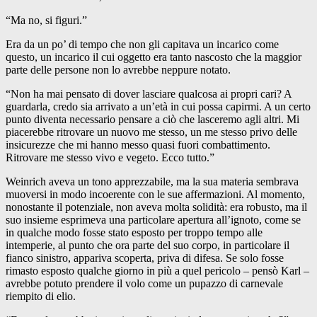
“Ma no, si figuri.”
Era da un po’ di tempo che non gli capitava un incarico come
questo, un incarico il cui oggetto era tanto nascosto che la maggior
parte delle persone non lo avrebbe neppure notato.
“Non ha mai pensato di dover lasciare qualcosa ai propri cari? A
guardarla, credo sia arrivato a un’età in cui possa capirmi. A un certo
punto diventa necessario pensare a ciò che lasceremo agli altri. Mi
piacerebbe ritrovare un nuovo me stesso, un me stesso privo delle
insicurezze che mi hanno messo quasi fuori combattimento.
Ritrovare me stesso vivo e vegeto. Ecco tutto.”
Weinrich aveva un tono apprezzabile, ma la sua materia sembrava
muoversi in modo incoerente con le sue affermazioni. Al momento,
nonostante il potenziale, non aveva molta solidità: era robusto, ma il
suo insieme esprimeva una particolare apertura all’ignoto, come se
in qualche modo fosse stato esposto per troppo tempo alle
intemperie, al punto che ora parte del suo corpo, in particolare il
fianco sinistro, appariva scoperta, priva di difesa. Se solo fosse
rimasto esposto qualche giorno in più a quel pericolo – pensò Karl –
avrebbe potuto prendere il volo come un pupazzo di carnevale
riempito di elio.