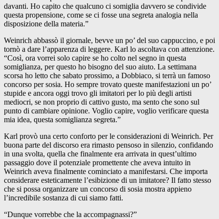
davanti. Ho capito che qualcuno ci somiglia davvero se condivide
questa propensione, come se ci fosse una segreta analogia nella
disposizione della materia.”
Weinrich abbassò il giornale, bevve un po’ del suo cappuccino, e poi
tornò a dare l’apparenza di leggere. Karl lo ascoltava con attenzione.
“Così, ora vorrei solo capire se ho colto nel segno in questa
somiglianza, per questo ho bisogno del suo aiuto. La settimana
scorsa ho letto che sabato prossimo, a Dobbiaco, si terrà un famoso
concorso per sosia. Ho sempre trovato queste manifestazioni un po’
stupide e ancora oggi trovo gli imitatori per lo più degli artisti
mediocri, se non proprio di cattivo gusto, ma sento che sono sul
punto di cambiare opinione. Voglio capire, voglio verificare questa
mia idea, questa somiglianza segreta.”
Karl provò una certo conforto per le considerazioni di Weinrich. Per
buona parte del discorso era rimasto pensoso in silenzio, confidando
in una svolta, quella che finalmente era arrivata in quest’ultimo
passaggio dove il potenziale promettente che aveva intuito in
Weinrich aveva finalmente cominciato a manifestarsi. Che importa
considerare esteticamente l’esibizione di un imitatore? Il fatto stesso
che si possa organizzare un concorso di sosia mostra appieno
l’incredibile sostanza di cui siamo fatti.
“Dunque vorrebbe che la accompagnassi?”