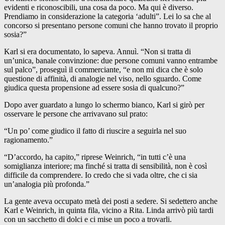
evidenti e riconoscibili, una cosa da poco. Ma qui è diverso.
Prendiamo in considerazione la categoria ‘adulti”. Lei lo sa che al
concorso si presentano persone comuni che hanno trovato il proprio
sosia?”
Karl si era documentato, lo sapeva. Annuì. “Non si tratta di
un’unica, banale convinzione: due persone comuni vanno entrambe
sul palco”, proseguì il commerciante, “e non mi dica che è solo
questione di affinità, di analogie nel viso, nello sguardo. Come
giudica questa propensione ad essere sosia di qualcuno?”
Dopo aver guardato a lungo lo schermo bianco, Karl si girò per
osservare le persone che arrivavano sul prato:
“Un po’ come giudico il fatto di riuscire a seguirla nel suo
ragionamento.”
“D’accordo, ha capito,” riprese Weinrich, “in tutti c’è una
somiglianza interiore; ma finché si tratta di sensibilità, non è così
difficile da comprendere. Io credo che si vada oltre, che ci sia
un’analogia più profonda.”
La gente aveva occupato metà dei posti a sedere. Si sedettero anche
Karl e Weinrich, in quinta fila, vicino a Rita. Linda arrivò più tardi
con un sacchetto di dolci e ci mise un poco a trovarli.