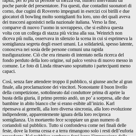
rapidi, per lo più di persone di mezza età, numeri intervallati da
poche parole del presentatore. Fra questi, due contadini suonatori di
corno, due cugini di Rovereto impegnati in esercizi coi birilli e due
giocatori di bowling molto somiglianti fra loro, uno dei quali aveva
dei trascorsi agonistici nella nazionale italiana. Verso la fine,
comparve di nuovo l’uomo in sovrappeso, che si esibiva questa
volta con un collega di stazza più vicina alla sua. Weinrich non
diceva più nulla, osservava in silenzio la scena in cui si esprimeva la
somiglianza segreta degli esseri umani. La solidarietà, spesso latente,
conosceva nei sosia delle persone comuni una rapida
trasfigurazione. Ciò che era rimasto di intentato nella ricerca del
fondo perduto della loro origine, sul palco veniva di nuovo messo in
comune. Le foto di Linda ritraevano soprattutto i partecipanti meno
capaci.
Così, senza fare attendere troppo il pubblico, si giunse anche al gran
finale, alla proclamazione dei vincitori. Nonostante il buon livello
della competizione, sottolineato dal conduttore prima di aprire la
busta della giuria, il primo premio andò, un po’ a sorpresa, alle due
bambine in abito bianco che si erano esibite all’inizio. Karl
ripensava ai gemelli, alla loro diversa sincronia, alla loro evoluzione
indipendente, apparentemente ignara della loro reciproca
somiglianza. Un mortaretto fece scoppiare un gran numero di
coriandoli sul pubblico. Tutto si confondeva come nei finali delle
feste, dove la forma cessa e a terra rimangono solo i resti dell’euforia