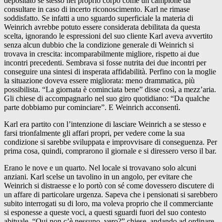
depositato se stesso nel proprio corpo come un campione da
consultare in caso di incerto riconoscimento. Karl ne rimase
soddisfatto. Se infatti a uno sguardo superficiale la materia di
Weinrich avrebbe potuto essere considerata debilitata da questa
scelta, ignorando le espressioni del suo cliente Karl aveva avvertito
senza alcun dubbio che la condizione generale di Weinrich si
trovava in crescita: incomparabilmente migliore, rispetto ai due
incontri precedenti. Sembrava si fosse nutrita dei due incontri per
conseguire una sintesi di insperata affidabilità. Perfino con la moglie
la situazione doveva essere migliorata: meno drammatica, più
possibilista. “La giornata è cominciata bene” disse così, a mezz’aria.
Gli chiese di accompagnarlo nel suo giro quotidiano: “Da qualche
parte dobbiamo pur cominciare”. E Weinrich acconsentì.
Karl era partito con l’intenzione di lasciare Weinrich a se stesso e
farsi trionfalmente gli affari propri, per vedere come la sua
condizione si sarebbe sviluppata e improvvisare di conseguenza. Per
prima cosa, quindi, comprarono il giornale e si diressero verso il bar.
Erano le nove e un quarto. Nel locale si trovavano solo alcuni
anziani. Karl scelse un tavolino in un angolo, per evitare che
Weinrich si distraesse e lo portò con sé come dovessero discutere di
un affare di particolare urgenza. Sapeva che i pensionati si sarebbero
subito interrogati su di loro, ma voleva proprio che il commerciante
si esponesse a queste voci, a questi sguardi fuori del suo contesto
abituale. “Qui non c’è nessuno, vero?” chiese, andando ad ordinare,