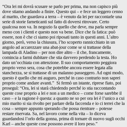
“Ora lei mi dovrà scusare se parlo per prima, ma non capisco più
dove stiamo andando a finire. Questo qui – e fece un leggero cenno
al marito, che guardava a terra – è venuto da lei per raccontarle una
serie di storie farneticanti sul fatto di doversi ritrovare. Certo
qualcosa non va. In negozio fa quello che deve, ma parla sempre
meno con i clienti e questo non va bene. Dice che fa fatica: può
essere, non è che ci siamo poi riposati tanto in questi anni. L’altro
giorno, però, verso la chiusura, l’ho scoperto rannicchiato in un
angolo ad accarezzare una abat-jour come se si trattasse della
lampada di Aladino – per non dire altro – il che, francamente,
comincia a farmi dubitare che stia davvero perdendo la testa. Ho
dato un’occhiata con attenzione. Il suo comportamento peggiora
proprio verso sera, cosa che potrebbe ancora essere legata alla
stanchezza, se si trattasse di un malanno passeggero. Ad ogni modo,
questo è quello che mi auguro, perché in caso contrario non saprei
proprio come andare avanti.” Si fermò un istante, riprese fiato, poi
proseguì: “Ora, lei si starà chiedendo perché io stia raccontando
queste cose proprio a lei e non a un medico – come forse sarebbe il
caso – e la ragione è questa: a quanto ne so per ora lei è l’unico a cui
mio marito si sia rivolto per parlare della faccenda e io ci terrei che la
cosa – sempre appunto sperando che possa rientrare – potesse
restare riservata. Sa, nel lavoro come nella vita – lo diceva
guardandosi l’orlo della gonna, prima di tornare di nuovo sugli occhi
Karl – anche queste cose possono avere il loro peso.”