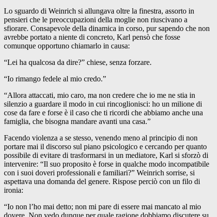
Lo sguardo di Weinrich si allungava oltre la finestra, assorto in
pensieri che le preoccupazioni della moglie non riuscivano a
sfiorare. Consapevole della dinamica in corso, pur sapendo che non
avrebbe portato a niente di concreto, Karl pensò che fosse
comunque opportuno chiamarlo in causa:
“Lei ha qualcosa da dire?” chiese, senza forzare.
“Io rimango fedele al mio credo.”
“Allora attaccati, mio caro, ma non credere che io me ne stia in
silenzio a guardare il modo in cui rincoglionisci: ho un milione di
cose da fare e forse è il caso che ti ricordi che abbiamo anche una
famiglia, che bisogna mandare avanti una casa.”
Facendo violenza a se stesso, venendo meno al principio di non
portare mai il discorso sul piano psicologico e cercando per quanto
possibile di evitare di trasformarsi in un mediatore, Karl si sforzò di
intervenire: “Il suo proposito è forse in qualche modo incompatibile
con i suoi doveri professionali e familiari?” Weinrich sorrise, si
aspettava una domanda del genere. Rispose perciò con un filo di
ironia:
“Io non l’ho mai detto; non mi pare di essere mai mancato al mio
dovere. Non vedo dunque per quale ragione dobbiamo discutere su