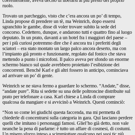
coerentemente, aveva deciso di liberarsi al più presto del proprio
ruolo.
Trovato un parcheggio, visto che c’era ancora un po’ di tempo,
Linda propose di prendere un tè, ma Weinrich, dopo essersi
sgranchito le gambe, disse di voler trovare subito la sede del
concorso. Cedettero, dunque, e andarono tutti e quattro fino al luogo
deputato. In un prato, davanti a un hotel fra i maggiori del paese –
per i più curiosi potremmo dire che è ancora tra i preferiti degli
sciatori – era stato montato un largo palco ancora deserto, ma con
l’impianto già pronto e funzionante, regolato dal fonico che stava
mettendo a punto i microfoni. Il palco aveva per sfondo un enorme
schermo bianco sul quale avrebbero proiettato l’esibizione dei
concorrenti. Benché Karl e gli altri fossero in anticipo, cominciava
ad arrivare un po’ di gente.
Weinrich se ne stava fermo a guardare lo schermo. “Andate,” disse,
“andate pure”. Rita si sedette su una delle poltroncine distribuite sul
prato per telefonare a casa. Karl chiese a Linda di comprare
qualcosa da mangiare e si avvicinò a Weinrich. Questi cominciò:
“Non so come lei giudichi questa faccenda, ma mi permetta di
chiederle di concentrarsi sulla categoria in gara. Qui lasciano perdere
quelli che imitano i personaggi famosi. Gliel’ho già detto, non vale
neanche la pena di parlarne: è tutto un affare di cosmesi, di costumi.
Un misero sforzo inteso a scimmiottare qualcuno nei suoi tic più