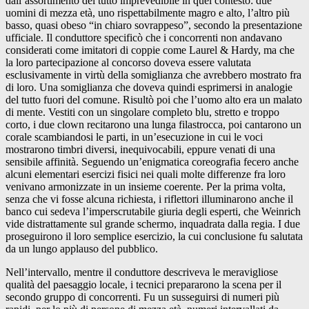
dall’assortimento del tutto imprevedibile in quel contesto: due
uomini di mezza età, uno rispettabilmente magro e alto, l’altro più
basso, quasi obeso “in chiaro sovrappeso”, secondo la presentazione
ufficiale. Il conduttore specificò che i concorrenti non andavano
considerati come imitatori di coppie come Laurel & Hardy, ma che
la loro partecipazione al concorso doveva essere valutata
esclusivamente in virtù della somiglianza che avrebbero mostrato fra
di loro. Una somiglianza che doveva quindi esprimersi in analogie
del tutto fuori del comune. Risultò poi che l’uomo alto era un malato
di mente. Vestiti con un singolare completo blu, stretto e troppo
corto, i due clown recitarono una lunga filastrocca, poi cantarono un
corale scambiandosi le parti, in un’esecuzione in cui le voci
mostrarono timbri diversi, inequivocabili, eppure venati di una
sensibile affinità. Seguendo un’enigmatica coreografia fecero anche
alcuni elementari esercizi fisici nei quali molte differenze fra loro
venivano armonizzate in un insieme coerente. Per la prima volta,
senza che vi fosse alcuna richiesta, i riflettori illuminarono anche il
banco cui sedeva l’imperscrutabile giuria degli esperti, che Weinrich
vide distrattamente sul grande schermo, inquadrata dalla regia. I due
proseguirono il loro semplice esercizio, la cui conclusione fu salutata
da un lungo applauso del pubblico.
Nell’intervallo, mentre il conduttore descriveva le meravigliose
qualità del paesaggio locale, i tecnici prepararono la scena per il
secondo gruppo di concorrenti. Fu un susseguirsi di numeri più