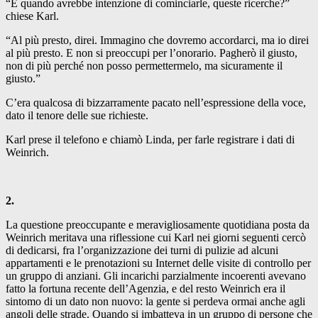
“E quando avrebbe intenzione di cominciarle, queste ricerche?”
chiese Karl.
“Al più presto, direi. Immagino che dovremo accordarci, ma io direi
al più presto. E non si preoccupi per l’onorario. Pagherò il giusto,
non di più perché non posso permettermelo, ma sicuramente il
giusto.”
C’era qualcosa di bizzarramente pacato nell’espressione della voce,
dato il tenore delle sue richieste.
Karl prese il telefono e chiamò Linda, per farle registrare i dati di
Weinrich.
2.
La questione preoccupante e meravigliosamente quotidiana posta da
Weinrich meritava una riflessione cui Karl nei giorni seguenti cercò
di dedicarsi, fra l’organizzazione dei turni di pulizie ad alcuni
appartamenti e le prenotazioni su Internet delle visite di controllo per
un gruppo di anziani. Gli incarichi parzialmente incoerenti avevano
fatto la fortuna recente dell’Agenzia, e del resto Weinrich era il
sintomo di un dato non nuovo: la gente si perdeva ormai anche agli
angoli delle strade. Quando si imbatteva in un gruppo di persone che