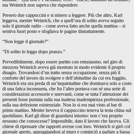
ma Weinrich non sapeva che rispondere.
Presero due cappuccini e si misero a leggere. Più che altro, Karl
leggeva, mentre Weinrich, che a quell’ora di solito aveva seguito
solo il giornale radio – come aveva fatto anche quella mattina – si
sentiva fuori posto e sfogliava le pagine distrattamente.
“Non legge il giornale?”
“Di solito lo leggo dopo pranzo.”
Prevedibilmente, dopo essere partito con entusiasmo, nel giro di
mezzora Weinrich aveva già mostrato in modo evidente il proprio
disagio. Trovandosi d’un tratto senza occupazione, senza più il
conforto del lavoro da svolgere e dell’abitudine da cui era fuggito,
Weinrich era ora preda di un’inquietudine che dominava solo a costo
di una fatica inconsueta, che fra l’altro portava con sé una serie di
considerazioni accessorie e snervanti, come se tutta l’attenzione dei
presenti fosse puntata sulla sua inattesa inadempienza professionale,
sulla sua defezione esistenziale. Non lo si era mai visto al bar di
primo mattino. Mentre beveva il cappuccino teneva la testa china sul
quotidiano. Karl gli disse di guardarsi intorno: non c’era proprio
nessuno che conoscesse? Impossibile, dato il lavoro che faceva. Gli
chiese di ripensare che rapporti avesse con loro. Weinrich si girò col
giornale aperto, appoggiandosi al muro e cominciò a parlare a bassa