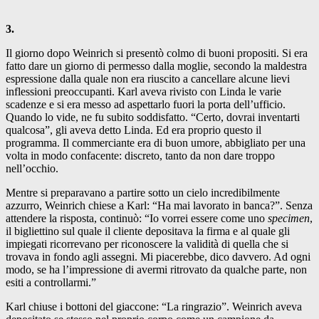
3.
Il giorno dopo Weinrich si presentò colmo di buoni propositi. Si era
fatto dare un giorno di permesso dalla moglie, secondo la maldestra
espressione dalla quale non era riuscito a cancellare alcune lievi
inflessioni preoccupanti. Karl aveva rivisto con Linda le varie
scadenze e si era messo ad aspettarlo fuori la porta dell’ufficio.
Quando lo vide, ne fu subito soddisfatto. “Certo, dovrai inventarti
qualcosa”, gli aveva detto Linda. Ed era proprio questo il
programma. Il commerciante era di buon umore, abbigliato per una
volta in modo confacente: discreto, tanto da non dare troppo
nell’occhio.
Mentre si preparavano a partire sotto un cielo incredibilmente
azzurro, Weinrich chiese a Karl: “Ha mai lavorato in banca?”. Senza
attendere la risposta, continuò: “Io vorrei essere come uno
specimen
,
il bigliettino sul quale il cliente depositava la firma e al quale gli
impiegati ricorrevano per riconoscere la validità di quella che si
trovava in fondo agli assegni. Mi piacerebbe, dico davvero. Ad ogni
modo, se ha l’impressione di avermi ritrovato da qualche parte, non
esiti a controllarmi.”
Karl chiuse i bottoni del giaccone: “La ringrazio”. Weinrich aveva