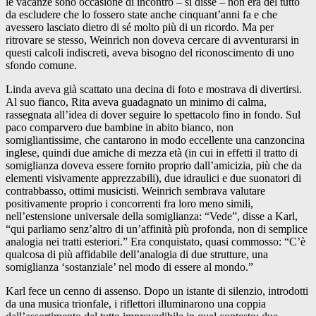
le vacanze sono occasione di incontro – si disse – non era del tutto
da escludere che lo fossero state anche cinquant’anni fa e che
avessero lasciato dietro di sé molto più di un ricordo. Ma per
ritrovare se stesso, Weinrich non doveva cercare di avventurarsi in
questi calcoli indiscreti, aveva bisogno del riconoscimento di uno
sfondo comune.
Linda aveva già scattato una decina di foto e mostrava di divertirsi.
Al suo fianco, Rita aveva guadagnato un minimo di calma,
rassegnata all’idea di dover seguire lo spettacolo fino in fondo. Sul
paco comparvero due bambine in abito bianco, non
somigliantissime, che cantarono in modo eccellente una canzoncina
inglese, quindi due amiche di mezza età (in cui in effetti il tratto di
somiglianza doveva essere fornito proprio dall’amicizia, più che da
elementi visivamente apprezzabili), due idraulici e due suonatori di
contrabbasso, ottimi musicisti. Weinrich sembrava valutare
positivamente proprio i concorrenti fra loro meno simili,
nell’estensione universale della somiglianza: “Vede”, disse a Karl,
“qui parliamo senz’altro di un’affinità più profonda, non di semplice
analogia nei tratti esteriori.” Era conquistato, quasi commosso: “C’è
qualcosa di più affidabile dell’analogia di due strutture, una
somiglianza ‘sostanziale’ nel modo di essere al mondo.”
Karl fece un cenno di assenso. Dopo un istante di silenzio, introdotti
da una musica trionfale, i riflettori illuminarono una coppia