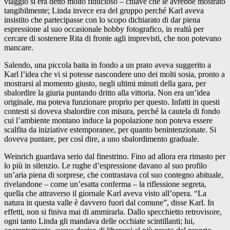
viaggio si era detto molto fiducioso – chiave che le avrebbe mostrato
tangibilmente; Linda invece era del gruppo perché Karl aveva
insistito che partecipasse con lo scopo dichiarato di dar piena
espressione al suo occasionale hobby fotografico, in realtà per
cercare di sostenere Rita di fronte agli imprevisti, che non potevano
mancare.
Salendo, una piccola baita in fondo a un prato aveva suggerito a
Karl l’idea che vi si potesse nascondere uno dei molti sosia, pronto a
mostrarsi al momento giusto, negli ultimi minuti della gara, per
sbalordire la giuria puntando dritto alla vittoria. Non era un’idea
originale, ma poteva funzionare proprio per questo. Infatti in questi
contesti si doveva sbalordire con misura, perché la cautela di fondo
cui l’ambiente montano induce la popolazione non poteva essere
scalfita da iniziative estemporanee, per quanto benintenzionate. Si
doveva puntare, per così dire, a uno sbalordimento graduale.
Weinrich guardava serio dal finestrino. Fino ad allora era rimasto per
lo più in silenzio. Le rughe d’espressione davano al suo profilo
un’aria piena di sorprese, che contrastava col suo contegno abituale,
rivelandone – come un’esatta conferma – la riflessione segreta,
quella che attraverso il giornale Karl aveva visto all’opera. “La
natura in questa valle è davvero fuori dal comune”, disse Karl. In
effetti, non si finiva mai di ammirarla. Dallo specchietto retrovisore,
ogni tanto Linda gli mandava delle occhiate scintillanti; lui,