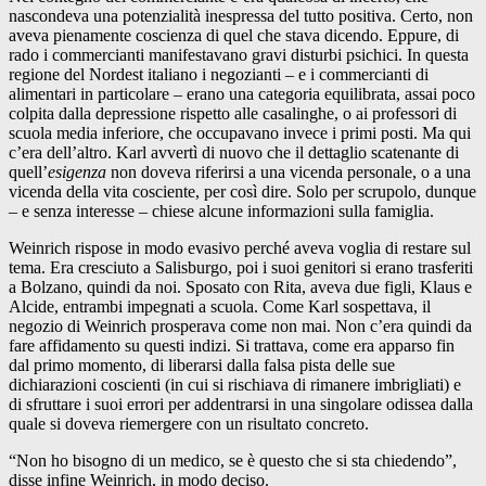
nascondeva una potenzialità inespressa del tutto positiva. Certo, non
aveva pienamente coscienza di quel che stava dicendo. Eppure, di
rado i commercianti manifestavano gravi disturbi psichici. In questa
regione del Nordest italiano i negozianti – e i commercianti di
alimentari in particolare – erano una categoria equilibrata, assai poco
colpita dalla depressione rispetto alle casalinghe, o ai professori di
scuola media inferiore, che occupavano invece i primi posti. Ma qui
c’era dell’altro. Karl avvertì di nuovo che il dettaglio scatenante di
quell’
esigenza
non doveva riferirsi a una vicenda personale, o a una
vicenda della vita cosciente, per così dire. Solo per scrupolo, dunque
– e senza interesse – chiese alcune informazioni sulla famiglia.
Weinrich rispose in modo evasivo perché aveva voglia di restare sul
tema. Era cresciuto a Salisburgo, poi i suoi genitori si erano trasferiti
a Bolzano, quindi da noi. Sposato con Rita, aveva due figli, Klaus e
Alcide, entrambi impegnati a scuola. Come Karl sospettava, il
negozio di Weinrich prosperava come non mai. Non c’era quindi da
fare affidamento su questi indizi. Si trattava, come era apparso fin
dal primo momento, di liberarsi dalla falsa pista delle sue
dichiarazioni coscienti (in cui si rischiava di rimanere imbrigliati) e
di sfruttare i suoi errori per addentrarsi in una singolare odissea dalla
quale si doveva riemergere con un risultato concreto.
“Non ho bisogno di un medico, se è questo che si sta chiedendo”,
disse infine Weinrich, in modo deciso.