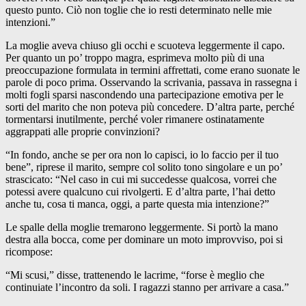
questo punto. Ciò non toglie che io resti determinato nelle mie
intenzioni.”
La moglie aveva chiuso gli occhi e scuoteva leggermente il capo.
Per quanto un po’ troppo magra, esprimeva molto più di una
preoccupazione formulata in termini affrettati, come erano suonate le
parole di poco prima. Osservando la scrivania, passava in rassegna i
molti fogli sparsi nascondendo una partecipazione emotiva per le
sorti del marito che non poteva più concedere. D’altra parte, perché
tormentarsi inutilmente, perché voler rimanere ostinatamente
aggrappati alle proprie convinzioni?
“In fondo, anche se per ora non lo capisci, io lo faccio per il tuo
bene”, riprese il marito, sempre col solito tono singolare e un po’
strascicato: “Nel caso in cui mi succedesse qualcosa, vorrei che
potessi avere qualcuno cui rivolgerti. E d’altra parte, l’hai detto
anche tu, cosa ti manca, oggi, a parte questa mia intenzione?”
Le spalle della moglie tremarono leggermente. Si portò la mano
destra alla bocca, come per dominare un moto improvviso, poi si
ricompose:
“Mi scusi,” disse, trattenendo le lacrime, “forse è meglio che
continuiate l’incontro da soli. I ragazzi stanno per arrivare a casa.”