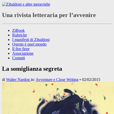
Una rivista letteraria per l’avvenire
ZiBook
Rubriche
I manifesti di Zibaldoni
Questo è quel mondo
Il fior fiore
Associazione
Contatti
La somiglianza segreta
di
Walter Nardon
in:
Avventure e Close Writing
•
02/02/2015