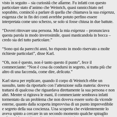
visto in seguito – sia curiosità che allarme. Fu infatti con questo
particolare stato d’animo che Weinrich, quasi rannicchiato nel
soprabito, cominciò a parlare di quella che chiamava la sua
esigenza
,
esigenza che in fin dei conti avrebbe potuto perfino essere
interpretata come uno scherzo, se solo si fosse chiusa in due battute.
“Dovrei ritrovare una persona. Ma la mia
esigenza
– pronunciava
questa parola in modo inverosimile, quasi masticandola in bocca –
credo sia del tutto particolare.”
“Sono qui da parecchi anni, ho risposto in modo riservato a molte
richieste particolari”, disse Karl.
“Oh, non è questo, non è tanto questo il punto”, fece il
commerciante: “Non è cosa da condursi in segreto, si tratta più che
altro di una faccenda, come dire,
delicata
.”
Karl stava per replicare, quando il corpo di Weinrich ebbe un
sussulto, tanto da riportarlo con l’attenzione sulla materia: doveva
trattarsi di qualcosa che riguardava direttamente la sua persona e non
altri. Mentre si rigirava le mani, il commerciante sembrava infatti
tormentato da un problema che non doveva essere sorto da vicende
esterne, quanto dalla scoperta improvvisa di un punto imprevedibile
e segreto della sua coscienza. Una scoperta che evidentemente lo
aveva spinto a cercare in un secondo momento qualche spiraglio