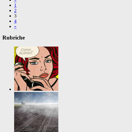
1
2
3
4
»
Rubriche