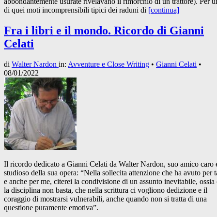
abbondantemente usurate rivelavano il rimorchio di un trattore). Per 
di quei moti incomprensibili tipici dei raduni di
[continua]
Fra i libri e il mondo. Ricordo di Gianni
Celati
di
Walter Nardon
in:
Avventure e Close Writing
•
Gianni Celati
•
08/01/2022
Il ricordo dedicato a Gianni Celati da Walter Nardon, suo amico caro 
studioso della sua opera: “Nella sollecita attenzione che ha avuto per t
e anche per me, citerei la condivisione di un assunto inevitabile, ossia
la disciplina non basta, che nella scrittura ci vogliono dedizione e il
coraggio di mostrarsi vulnerabili, anche quando non si tratta di una
questione puramente emotiva”.