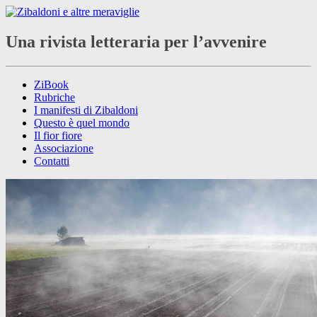
Una rivista letteraria per l’avvenire
ZiBook
Rubriche
I manifesti di Zibaldoni
Questo è quel mondo
Il fior fiore
Associazione
Contatti