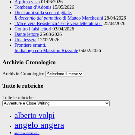
A prima vista
01/06/2026
Tombeau d’Adonis
15/05/2026
Dieci anni sulla scena digitale.
Il decennio del panottico
di Matteo Marchesini
28/04/2026
“Ma è vera Resistenza? Ed è vera letteratura?”
25/04/2026
Contro i falsi lettori
03/04/2026
Dante lettore
25/03/2026
Una tessera
12/02/2026
Frontiere erranti.
In dialogo con Massimo Rizzante
04/02/2026
Archivio Cronologico
Archivio Cronologico
Tutte le rubriche
Tutte le rubriche
alberto volpi
angelo angera
antonio devicienti