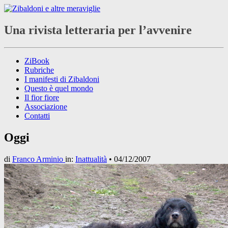
Una rivista letteraria per l’avvenire
ZiBook
Rubriche
I manifesti di Zibaldoni
Questo è quel mondo
Il fior fiore
Associazione
Contatti
Oggi
di
Franco Arminio
in:
Inattualità
•
04/12/2007