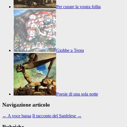
Per curare la vostra follia
Giobbe a Teora
Poesie di una sola notte
Navigazione articolo
←
A voce bassa
Il racconto del Sanfelese
→
Rubriche