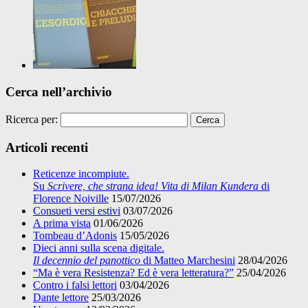
Cerca nell’archivio
Ricerca per:
Articoli recenti
Reticenze incompiute.
Su
Scrivere, che strana idea! Vita di Milan Kundera
di
Florence Noiville
15/07/2026
Consueti versi estivi
03/07/2026
A prima vista
01/06/2026
Tombeau d’Adonis
15/05/2026
Dieci anni sulla scena digitale.
Il decennio del panottico
di Matteo Marchesini
28/04/2026
“Ma è vera Resistenza? Ed è vera letteratura?”
25/04/2026
Contro i falsi lettori
03/04/2026
Dante lettore
25/03/2026