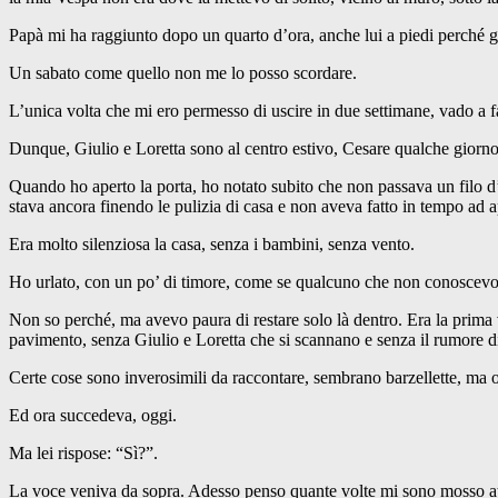
Papà mi ha raggiunto dopo un quarto d’ora, anche lui a piedi perché g
Un sabato come quello non me lo posso scordare.
L’unica volta che mi ero permesso di uscire in due settimane, vado a f
Dunque, Giulio e Loretta sono al centro estivo, Cesare qualche giorno d
Quando ho aperto la porta, ho notato subito che non passava un filo d’
stava ancora finendo le pulizia di casa e non aveva fatto in tempo ad a
Era molto silenziosa la casa, senza i bambini, senza vento.
Ho urlato, con un po’ di timore, come se qualcuno che non conoscevo
Non so perché, ma avevo paura di restare solo là dentro. Era la prima v
pavimento, senza Giulio e Loretta che si scannano e senza il rumore di
Certe cose sono inverosimili da raccontare, sembrano barzellette, ma o
Ed ora succedeva, oggi.
Ma lei rispose: “Sì?”.
La voce veniva da sopra. Adesso penso quante volte mi sono mosso att