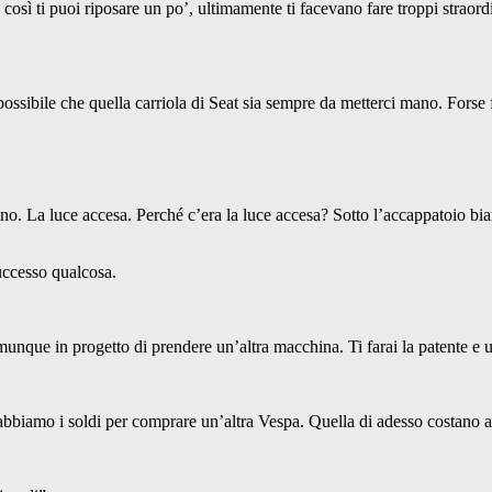
o, così ti puoi riposare un po’, ultimamente ti facevano fare troppi strao
è possibile che quella carriola di Seat sia sempre da metterci mano. For
o. La luce accesa. Perché c’era la luce accesa? Sotto l’accappatoio bianc
uccesso qualcosa.
nque in progetto di prendere un’altra macchina. Ti farai la patente e u
 abbiamo i soldi per comprare un’altra Vespa. Quella di adesso costano an