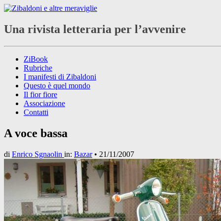
Una rivista letteraria per l’avvenire
ZiBook
Rubriche
I manifesti di Zibaldoni
Questo è quel mondo
Il fior fiore
Associazione
Contatti
A voce bassa
di
Enrico Sgnaolin
in:
Bazar
•
21/11/2007