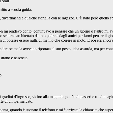
 orali”.
critto a scuola guida.
a, divertimenti e qualche storiella con le ragazze. C’è stato però quello
non mi rendevo conto, continuavo a pensare che un giorno o l’altro mi avr
 scherzo architettato da mio padre e dagli amici per farmi penare il gior
i potesse essere nulla di meglio che correre in moto. E poi era ancora 
edere se me la avevano riportata al suo posto, idea assurda, ma per cont
 strano e nascosto.
o
gradini d’ingresso, vicino alla magnolia gonfia di passeri e rondini agit
rte di un ipermercato.
spenta, quando è suonato il telefono e mi è arrivata la chiamata che aspe