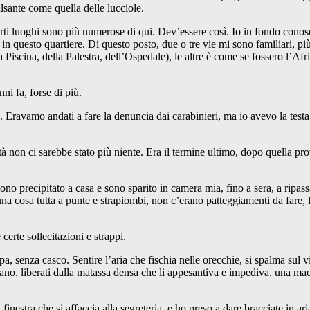
lsante come quella delle lucciole.
ti luoghi sono più numerose di qui. Dev’essere così. Io in fondo conosco
 in questo quartiere. Di questo posto, due o tre vie mi sono familiari, più 
a Piscina, della Palestra, dell’Ospedale), le altre è come se fossero l’
ni fa, forse di più.
Eravamo andati a fare la denuncia dai carabinieri, ma io avevo la testa 
à non ci sarebbe stato più niente. Era il termine ultimo, dopo quella pr
 sono precipitato a casa e sono sparito in camera mia, fino a sera, a ri
a cosa tutta a punte e strapiombi, non c’erano patteggiamenti da fare, l
rte sollecitazioni e strappi.
pa, senza casco. Sentire l’aria che fischia nelle orecchie, si spalma sul 
i stirano, liberati dalla matassa densa che li appesantiva e impediva, una 
inestra che si affaccia alla segreteria, e ho preso a dare bracciate in ari