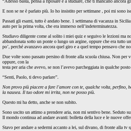
“Adesso basta, pensa a riposare e a studiare, che ti mancano ancora gli
E non se ne è parlato più. Io ho insistito per settimane , poi mi sono is
Passati gli esami, tutto è andato bene. 1 settimana di vacanza in Sicili
auto per la prima volta, che era immerso nell’indeterminatezza.
Studiavo diligente come al solito i miei quiz e seguivo le lezioni ma 
abbandonata sotto un ponte o lungo un argine, oppure che era tutto uno
po’, perché avanzavo ancora quel giro e a quel tempo pensavo che non c
Due volte sono passato persino di fronte alla scuola chiusa. Non per v
oppure, con la
testa per aria che avevo, se non l’avevo parcheggiata in qualche posto
“Senti, Paolo, ti devo parlare”.
Non provo più piacere a fare l’amore con te, qualche volta, perfino, h
la nausea. Il tuo odore mi irrita, non ne posso più.
Questo mi ha detto, anche se non subito.
Sono uscito un attimo a prendere aria, non mi sentivo bene. Seduto sui 
Il mondo continua ad andare avanti: bolletta della luce e le nuove offe
Stavo per andare a sedermi accanto a lei, sul divano, di fronte alla tv 