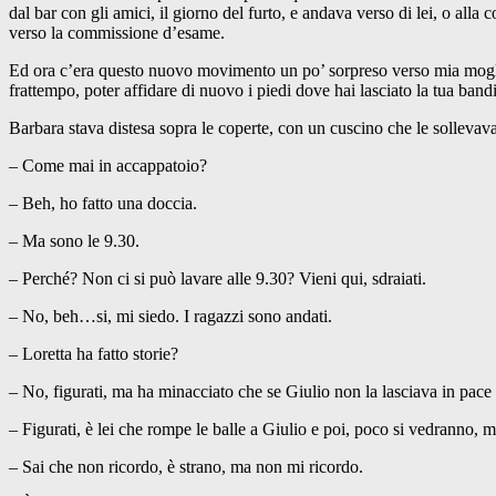
dal bar con gli amici, il giorno del furto, e andava verso di lei, o alla
verso la commissione d’esame.
Ed ora c’era questo nuovo movimento un po’ sorpreso verso mia moglie,
frattempo, poter affidare di nuovo i piedi dove hai lasciato la tua bandi
Barbara stava distesa sopra le coperte, con un cuscino che le sollevava
– Come mai in accappatoio?
– Beh, ho fatto una doccia.
– Ma sono le 9.30.
– Perché? Non ci si può lavare alle 9.30? Vieni qui, sdraiati.
– No, beh…si, mi siedo. I ragazzi sono andati.
– Loretta ha fatto storie?
– No, figurati, ma ha minacciato che se Giulio non la lasciava in pace 
– Figurati, è lei che rompe le balle a Giulio e poi, poco si vedranno, 
– Sai che non ricordo, è strano, ma non mi ricordo.