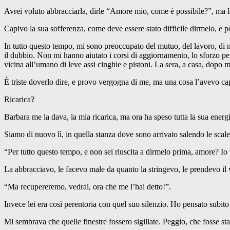
Avrei voluto abbracciarla, dirle “Amore mio, come è possibile?”, ma l
Capivo la sua sofferenza, come deve essere stato difficile dirmelo, e poi 
In tutto questo tempo, mi sono preoccupato del mutuo, del lavoro, di n
il dubbio. Non mi hanno aiutato i corsi di aggiornamento, lo sforzo per
vicina all’umano di leve assi cinghie e pistoni. La sera, a casa, dopo m
È triste doverlo dire, e provo vergogna di me, ma una cosa l’avevo capi
Ricarica?
Barbara me la dava, la mia ricarica, ma ora ha speso tutta la sua energia
Siamo di nuovo lì, in quella stanza dove sono arrivato salendo le scale
“Per tutto questo tempo, e non sei riuscita a dirmelo prima, amore? Io 
La abbracciavo, le facevo male da quanto la stringevo, le prendevo il v
“Ma recupereremo, vedrai, ora che me l’hai detto!”.
Invece lei era così perentoria con quel suo silenzio. Ho pensato subito c
Mi sembrava che quelle finestre fossero sigillate. Peggio, che fosse stata