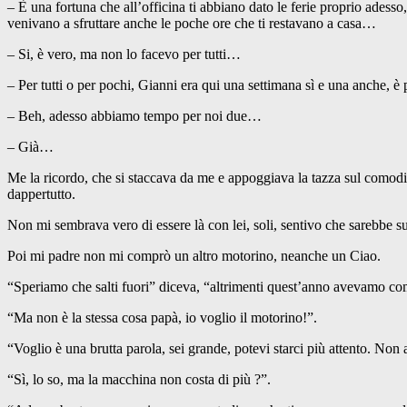
– È una fortuna che all’officina ti abbiano dato le ferie proprio adess
venivano a sfruttare anche le poche ore che ti restavano a casa…
– Si, è vero, ma non lo facevo per tutti…
– Per tutti o per pochi, Gianni era qui una settimana sì e una anche, 
– Beh, adesso abbiamo tempo per noi due…
– Già…
Me la ricordo, che si staccava da me e appoggiava la tazza sul comodin
dappertutto.
Non mi sembrava vero di essere là con lei, soli, sentivo che sarebbe s
Poi mi padre non mi comprò un altro motorino, neanche un Ciao.
“Speriamo che salti fuori” diceva, “altrimenti quest’anno avevamo comu
“Ma non è la stessa cosa papà, io voglio il motorino!”.
“Voglio è una brutta parola, sei grande, potevi starci più attento. Non
“Sì, lo so, ma la macchina non costa di più ?”.