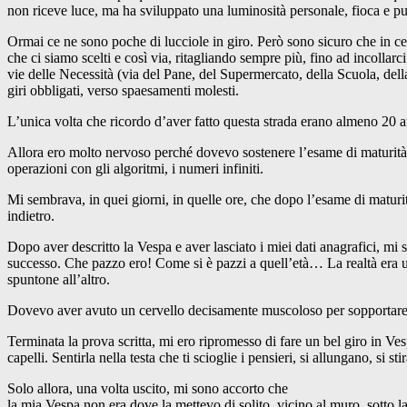
non riceve luce, ma ha sviluppato una luminosità personale, fioca e pu
Ormai ce ne sono poche di lucciole in giro. Però sono sicuro che in cer
che ci siamo scelti e così via, ritagliando sempre più, fino ad incollarci
vie delle Necessità (via del Pane, del Supermercato, della Scuola, dell
giri obbligati, verso spaesamenti molesti.
L’unica volta che ricordo d’aver fatto questa strada erano almeno 20 an
Allora ero molto nervoso perché dovevo sostenere l’esame di maturità. 
operazioni con gli algoritmi, i numeri infiniti.
Mi sembrava, in quei giorni, in quelle ore, che dopo l’esame di maturit
indietro.
Dopo aver descritto la Vespa e aver lasciato i miei dati anagrafici, mi
successo. Che pazzo ero! Come si è pazzi a quell’età… La realtà era un
spuntone all’altro.
Dovevo aver avuto un cervello decisamente muscoloso per sopportare ce
Terminata la prova scritta, mi ero ripromesso di fare un bel giro in Ves
capelli. Sentirla nella testa che ti scioglie i pensieri, si allungano, s
Solo allora, una volta uscito, mi sono accorto che
la mia Vespa non era dove la mettevo di solito, vicino al muro, sotto la f