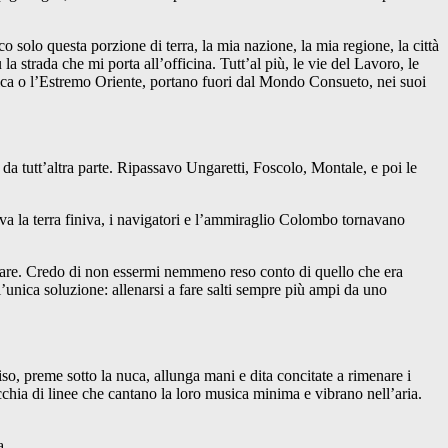
 solo questa porzione di terra, la mia nazione, la mia regione, la città
la strada che mi porta all’officina. Tutt’al più, le vie del Lavoro, le
Africa o l’Estremo Oriente, portano fuori dal Mondo Consueto, nei suoi
da tutt’altra parte. Ripassavo Ungaretti, Foscolo, Montale, e poi le
ova la terra finiva, i navigatori e l’ammiraglio Colombo tornavano
passare. Credo di non essermi nemmeno reso conto di quello che era
’unica soluzione: allenarsi a fare salti sempre più ampi da uno
viso, preme sotto la nuca, allunga mani e dita concitate a rimenare i
macchia di linee che cantano la loro musica minima e vibrano nell’aria.
a.