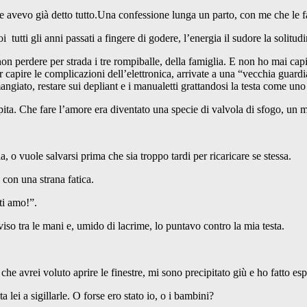
e avevo già detto tutto.Una confessione lunga un parto, con me che le fa
tutti gli anni passati a fingere di godere, l’energia il sudore la solitudin
on perdere per strada i tre rompiballe, della famiglia. E non ho mai ca
 capire le complicazioni dell’elettronica, arrivate a una “vecchia guardi
angiato, restare sui depliant e i manualetti grattandosi la testa come uno 
ta. Che fare l’amore era diventato una specie di valvola di sfogo, un mom
, o vuole salvarsi prima che sia troppo tardi per ricaricare se stessa.
 con una strana fatica.
ti amo!”.
iso tra le mani e, umido di lacrime, lo puntavo contro la mia testa.
he avrei voluto aprire le finestre, mi sono precipitato giù e ho fatto esp
 lei a sigillarle. O forse ero stato io, o i bambini?