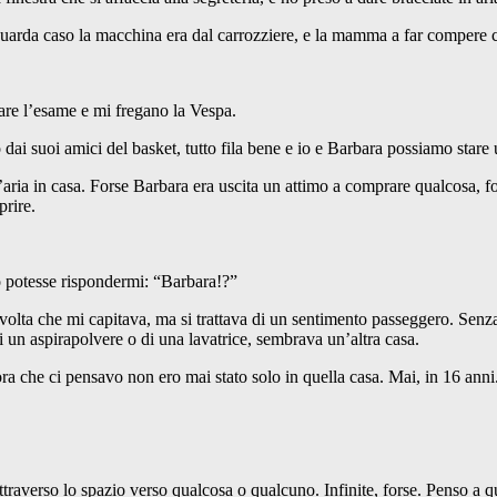
uarda caso la macchina era dal carrozziere, e la mamma a far compere c
are l’esame e mi fregano la Vespa.
ai suoi amici del basket, tutto fila bene e io e Barbara possiamo stare u
aria in casa. Forse Barbara era uscita un attimo a comprare qualcosa, f
prire.
 potesse rispondermi: “Barbara!?”
olta che mi capitava, ma si trattava di un sentimento passeggero. Senza 
 un aspirapolvere o di una lavatrice, sembrava un’altra casa.
ra che ci pensavo non ero mai stato solo in quella casa. Mai, in 16 ann
raverso lo spazio verso qualcosa o qualcuno. Infinite, forse. Penso a