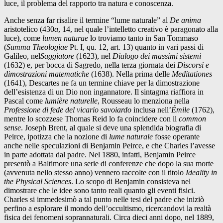
luce, il problema del rapporto tra natura e conoscenza.
Anche senza far risalire il termine “lume naturale” al
De anima
aristotelico (430
a
, 14, nel quale l’intelletto creativo è paragonato alla
luce), come
lumen naturae
lo troviamo tanto in San Tommaso
(
Summa Theologiae
Pt. I, qu. 12, art. 13) quanto in vari passi di
Galileo, nel
Saggiatore
(1623), nel
Dialogo dei massimi sistemi
(1632) e, per bocca di Sagredo, nella terza giornata dei
Discorsi e
dimostrazioni matematiche
(1638). Nella prima delle
Meditationes
(1641), Descartes ne fa un termine chiave per la dimostrazione
dell’esistenza di un Dio non ingannatore. Il sintagma riaffiora in
Pascal come
lumière naturelle
, Rousseau lo menziona nella
Professione di fede del vicario savoiardo
inclusa nell’
Émile
(1762),
mentre lo scozzese Thomas Reid lo fa coincidere con il
common
sense
. Joseph Brent, al quale si deve una splendida biografia di
Peirce, ipotizza che la nozione di
lume naturale
fosse operante
anche nelle speculazioni di Benjamin Peirce, e che Charles l’avesse
in parte adottata dal padre. Nel 1880, infatti, Benjamin Peirce
presentò a Baltimore una serie di conferenze che dopo la sua morte
(avvenuta nello stesso anno) vennero raccolte con il titolo
Ideality in
the Physical Sciences
. Lo scopo di Benjamin consisteva nel
dimostrare che le idee sono tanto reali quanto gli eventi fisici.
Charles si immedesimò a tal punto nelle tesi del padre che iniziò
perfino a esplorare il mondo dell’occultismo, ricercandovi la realtà
fisica dei fenomeni soprannaturali. Circa dieci anni dopo, nel 1889,