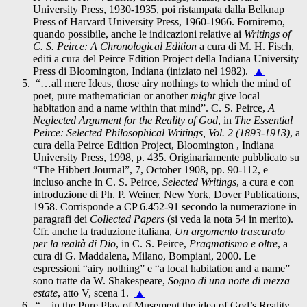
University Press, 1930-1935, poi ristampata dalla Belknap
Press of Harvard University Press, 1960-1966. Forniremo,
quando possibile, anche le indicazioni relative ai
Writings of
C. S. Peirce: A Chronological Edition
a cura di M. H. Fisch,
editi a cura del Peirce Edition Project della Indiana University
Press di Bloomington, Indiana (iniziato nel 1982).
▲
“…all mere Ideas, those airy nothings to which the mind of
poet, pure mathematician or another
might
give local
habitation and a name within that mind”. C. S. Peirce,
A
Neglected Argument for the Reality of God
, in
The Essential
Peirce: Selected Philosophical Writings, Vol. 2 (1893-1913)
, a
cura della Peirce Edition Project, Bloomington , Indiana
University Press, 1998, p. 435. Originariamente pubblicato su
“The Hibbert Journal”, 7, October 1908, pp. 90-112, e
incluso anche in C. S. Peirce,
Selected Writings
, a cura e con
introduzione di Ph. P. Weiner, New York, Dover Publications,
1958. Corrisponde a CP 6.452-91 secondo la numerazione in
paragrafi dei
Collected Papers
(si veda la nota 54 in merito).
Cfr. anche la traduzione italiana,
Un argomento trascurato
per la realtà di Dio
, in C. S. Peirce,
Pragmatismo e oltre
, a
cura di G. Maddalena, Milano, Bompiani, 2000. Le
espressioni “airy nothing” e “a local habitation and a name”
sono tratte da W. Shakespeare,
Sogno di una notte di mezza
estate
, atto V, scena 1.
▲
“…in the Pure Play of Musement the idea of God’s Reality