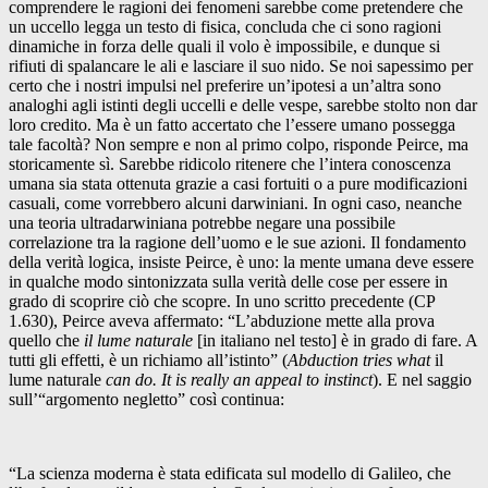
comprendere le ragioni dei fenomeni sarebbe come pretendere che
un uccello legga un testo di fisica, concluda che ci sono ragioni
dinamiche in forza delle quali il volo è impossibile, e dunque si
rifiuti di spalancare le ali e lasciare il suo nido. Se noi sapessimo per
certo che i nostri impulsi nel preferire un’ipotesi a un’altra sono
analoghi agli istinti degli uccelli e delle vespe, sarebbe stolto non dar
loro credito. Ma è un fatto accertato che l’essere umano possegga
tale facoltà? Non sempre e non al primo colpo, risponde Peirce, ma
storicamente sì. Sarebbe ridicolo ritenere che l’intera conoscenza
umana sia stata ottenuta grazie a casi fortuiti o a pure modificazioni
casuali, come vorrebbero alcuni darwiniani. In ogni caso, neanche
una teoria ultradarwiniana potrebbe negare una possibile
correlazione tra la ragione dell’uomo e le sue azioni. Il fondamento
della verità logica, insiste Peirce, è uno: la mente umana deve essere
in qualche modo sintonizzata sulla verità delle cose per essere in
grado di scoprire ciò che scopre. In uno scritto precedente (CP
1.630), Peirce aveva affermato: “L’abduzione mette alla prova
quello che
il lume naturale
[in italiano nel testo] è in grado di fare. A
tutti gli effetti, è un richiamo all’istinto” (
Abduction tries what
il
lume naturale
can do. It is really an appeal to instinct
). E nel saggio
sull’“argomento negletto” così continua:
“La scienza moderna è stata edificata sul modello di Galileo, che