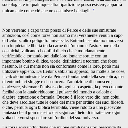
sociologia, e in qualunque altra ripartizione possa esistere, apparirà
7
unicamente come ciò che ne costituisce i dettagli”.
Non verremo a capo tanto presto di Peirce e delle sue smisurate
ambizioni, così come forse non siamo mai veramente venuti a capo
di Leibniz, altro poligrafo universale. Entrambi sembrano muoversi
con inquietante libertà tra la carne dell’umano e l’astrazione della
cosmicità, valicando i confini di ciò che è mondanamente
verificabile e tornando poi dalle loro lontane sortite con un
imponente bottino di idee, teorie, definizioni e teoremi che forse
nessuno, la cui mente non sia conformata come la loro, potrà mai
utilizzare appieno. Da Leibinz abbiamo appreso, tra molte altre cose,
il calcolo infinitesimale e da Peirce i fondamenti della semiotica, ma
di entrambi ci sfugge e ci sconcerta l’ambizione di conoscere,
teorizzare, sistemare l’universo in ogni suo aspetto, la preoccupante
facilità con la quale riducono il pulsare del mondo a calcolo e
algebra, equazione e formula. Questo è il loro vero dio, non colui
che deve ascoltare tutte le onde del mare per ordine dei suoi filosofi,
o che, perduta ogni biblica terribilità, viene ridotto a una piacevole
fantasia che il gran maestro dei segni sarà lieto di intrattenere ogni
volta che vorrà speculare sull’ordine del
suo
universo.
La forza sovraindividuale che muove simili pensatori prescinde da