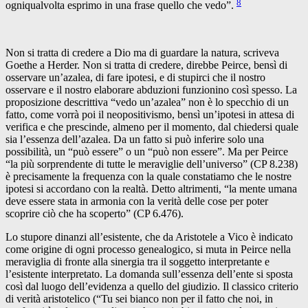
8
ogniqualvolta esprimo in una frase quello che vedo”.
Non si tratta di credere a Dio ma di guardare la natura, scriveva
Goethe a Herder. Non si tratta di credere, direbbe Peirce, bensì di
osservare un’azalea, di fare ipotesi, e di stupirci che il nostro
osservare e il nostro elaborare abduzioni funzionino così spesso. La
proposizione descrittiva “vedo un’azalea” non è lo specchio di un
fatto, come vorrà poi il neopositivismo, bensì un’ipotesi in attesa di
verifica e che prescinde, almeno per il momento, dal chiedersi quale
sia l’essenza dell’azalea. Da un fatto si può inferire solo una
possibilità, un “può essere” o un “può non essere”. Ma per Peirce
“la più sorprendente di tutte le meraviglie dell’universo” (CP 8.238)
è precisamente la frequenza con la quale constatiamo che le nostre
ipotesi si accordano con la realtà. Detto altrimenti, “la mente umana
deve essere stata in armonia con la verità delle cose per poter
scoprire ciò che ha scoperto” (CP 6.476).
Lo stupore dinanzi all’esistente, che da Aristotele a Vico è indicato
come origine di ogni processo genealogico, si muta in Peirce nella
meraviglia di fronte alla sinergia tra il soggetto interpretante e
l’esistente interpretato. La domanda sull’essenza dell’ente si sposta
così dal luogo dell’evidenza a quello del giudizio. Il classico criterio
di verità aristotelico (“Tu sei bianco non per il fatto che noi, in