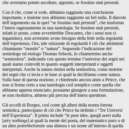
che avremmo potuto ascoltare, appunto, se fossimo stati presenti.
Con il che, come si vede, abbiamo raggiunto una conclusione
importante, e insieme non abbiamo raggiunto un bel nulla. Il diavolo
dell’argomento sta in quel “se fossimo stati presenti”, che trasforma
l’intero ragionamento in una tautologia. Se fossimo stati presenti,
infatti (e posto, come avvertirebbe Descartes, che i sensi non ci
ingannino), non avremmo avuto bisogno della fede nella regolarità
dell’esperienza. Ora, tale orizzonte di regolarità è ciò che altrimenti
chiamiamo “mondo” o “natura”. Seguendo l’indicazione del
semiologo ed etologo Thomas Sebeok, lo chiameremo anche
“semiosfera”, indicando con questo termine l’universo dei segni nei
quali siamo coinvolti in quanto soggetti interpretanti e oggetti
interpretati. Anche la natura rientra nella semiosfera, come insieme
dei segni che ci invia e in base ai quali la decifriamo come natura.
Sulla base di questa nozione, e chiedendo ancora aiuto a Peirce, che
non si ferma certo a una tautologia così semplice come quella che
abbiamo appena enunciato, possiamo giungere a una formulazione,
se non risolutiva, almeno più precisa dell’intera questione.
Gli uccelli di Borges, così come gli alberi della nostra foresta
semiotica, partecipano di ciò che Peirce ha definito i “Tre Universi
dell’Esperienza”. Il primo include “le pure idee, quegli aerei nulla
[
airy nothings
] ai quali la mente del poeta, del matematico puro o di
un altro
potrebbe
fornire una dimora e un nome all’interno di quella