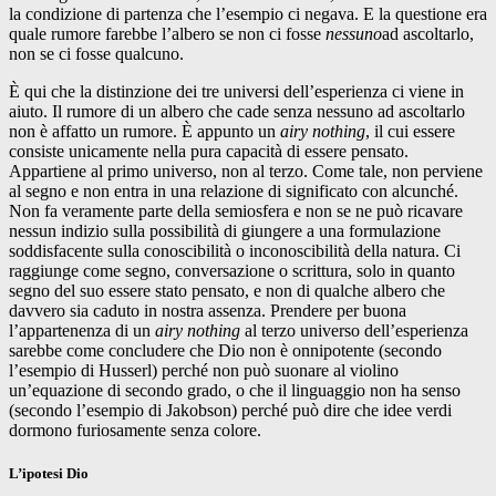
la condizione di partenza che l’esempio ci negava. E la questione era
quale rumore farebbe l’albero se non ci fosse
nessuno
ad ascoltarlo,
non se ci fosse qualcuno.
È qui che la distinzione dei tre universi dell’esperienza ci viene in
aiuto. Il rumore di un albero che cade senza nessuno ad ascoltarlo
non è affatto un rumore. È appunto un
airy nothing
, il cui essere
consiste unicamente nella pura capacità di essere pensato.
Appartiene al primo universo, non al terzo. Come tale, non perviene
al segno e non entra in una relazione di significato con alcunché.
Non fa veramente parte della semiosfera e non se ne può ricavare
nessun indizio sulla possibilità di giungere a una formulazione
soddisfacente sulla conoscibilità o inconoscibilità della natura. Ci
raggiunge come segno, conversazione o scrittura, solo in quanto
segno del suo essere stato pensato, e non di qualche albero che
davvero sia caduto in nostra assenza. Prendere per buona
l’appartenenza di un
airy nothing
al terzo universo dell’esperienza
sarebbe come concludere che Dio non è onnipotente (secondo
l’esempio di Husserl) perché non può suonare al violino
un’equazione di secondo grado, o che il linguaggio non ha senso
(secondo l’esempio di Jakobson) perché può dire che idee verdi
dormono furiosamente senza colore.
L’ipotesi Dio