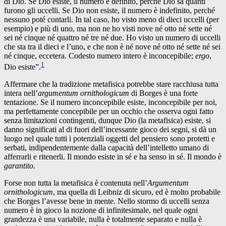
di Dio. Se Dio esiste, il numero è definito, perché Dio sa quanti
furono gli uccelli. Se Dio non esiste, il numero è indefinito, perché
nessuno poté contarli. In tal caso, ho visto meno di dieci uccelli (per
esempio) e più di uno, ma non ne ho visti nove né otto né sette né
sei né cinque né quattro né tre né due. Ho visto un numero di uccelli
che sta tra il dieci e l’uno, e che non è né nove né otto né sette né sei
né cinque, eccetera. Codesto numero intero è inconcepibile;
ergo
,
1
Dio esiste”.
Affermare che la tradizione metafisica potrebbe stare racchiusa tutta
intera nell’
argumentum ornithologicum
di Borges è una forte
tentazione. Se il numero inconcepibile esiste, inconcepibile per noi,
ma perfettamente concepibile per un occhio che osserva ogni fatto
senza limitazioni contingenti, dunque Dio (la metafisica) esiste, si
danno significati al di fuori dell’incessante gioco dei segni, si dà un
luogo nel quale tutti i potenziali oggetti del pensiero sono protetti e
serbati, indipendentemente dalla capacità dell’intelletto umano di
afferrarli e ritenerli. Il mondo esiste in sé e ha senso in sé. Il mondo è
garantito
.
Forse non tutta la metafisica è contenuta nell’
Argumentum
ornithologicum
, ma quella di Leibniz di sicuro, ed è molto probabile
che Borges l’avesse bene in mente. Nello stormo di uccelli senza
numero è in gioco la nozione di infinitesimale, nel quale ogni
grandezza è una variabile, nulla è totalmente separato e nulla è