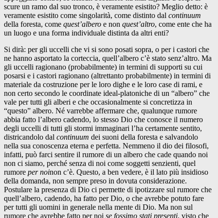
scure un ramo dal suo tronco, è veramente esistito? Meglio detto: è
veramente esistito come singolarità, come distinto dal
continuum
della foresta, come
quest’albero
e non
quest’altro
, come ente che ha
un luogo e una forma individuale distinta da altri enti?
Si dirà: per gli uccelli che vi si sono posati sopra, o per i castori che
ne hanno asportato la corteccia, quell’albero c’è stato senz’altro. Ma
gli uccelli ragionano (probabilmente) in termini di supporti su cui
posarsi e i castori ragionano (altrettanto probabilmente) in termini di
materiale da costruzione per le loro dighe e le loro case di rami, e
non certo secondo le coordinate ideal-platoniche di un “albero” che
vale per tutti gli alberi e che occasionalmente si concretizza in
“questo” albero. Né varrebbe affermare che, qualunque rumore
abbia fatto l’albero cadendo, lo stesso Dio che conosce il numero
degli uccelli di tutti gli stormi immaginari l’ha certamente sentito,
districandolo dal
continuum
dei suoni della foresta e salvandolo
nella sua conoscenza eterna e perfetta. Nemmeno il dio dei filosofi,
infatti, può farci sentire il rumore di un albero che cade quando noi
non ci siamo, perché senza di noi come soggetti senzienti, quel
rumore
per noi
non c’è. Questo, a ben vedere, è il lato più insidioso
della domanda, non sempre preso in dovuta considerazione.
Postulare la presenza di Dio ci permette di ipotizzare sul rumore che
quell’albero, cadendo, ha fatto per Dio, o che avrebbe potuto fare
per tutti gli uomini in generale nella mente di Dio. Ma non sul
rumore che avrebbe fatto per noi
se fossimo stati presenti
, visto che