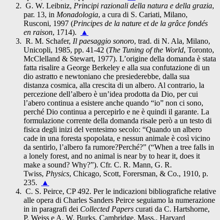
G. W. Leibniz,
Principi razionali della natura e della grazia
,
par. 13, in
Monadologia
, a cura di S. Cariati, Milano,
Rusconi, 1997 (
Principes de la nature et de la grâce fondés
en raison
, 1714).
▲
R. M. Schafer,
Il paesaggio sonoro
, trad. di N. Ala, Milano,
Unicopli, 1985, pp. 41-42 (
The Tuning of the World
, Toronto,
McClelland & Stewart, 1977). L’origine della domanda è stata
fatta risalire a George Berkeley e alla sua confutazione di un
dio astratto e newtoniano che presiederebbe, dalla sua
distanza cosmica, alla crescita di un albero. Al contrario, la
percezione dell’albero è un’idea prodotta da Dio, per cui
l’abero continua a esistere anche quando “io” non ci sono,
perché Dio continua a percepirlo e ne è quindi il garante. La
formulazione corrente della domanda risale però a un testo di
fisica degli inizi del ventesimo secolo: “Quando un albero
cade in una foresta spopolata, e nessun animale è così vicino
da sentirlo, l’albero fa rumore?Perché?” (“When a tree falls in
a lonely forest, and no animal is near by to hear it, does it
make a sound? Why?”). Cfr. C. R. Mann, G. R.
Twiss,
Physics
, Chicago, Scott, Forersman, & Co., 1910, p.
235.
▲
C. S. Peirce, CP 492. Per le indicazioni bibliografiche relative
alle opera di Charles Sanders Peirce seguiamo la numerazione
in in paragrafi dei
Collected Papers
curati da C. Hartshorne,
P. Weiss e A. W. Burks, Cambridge, Mass., Harvard