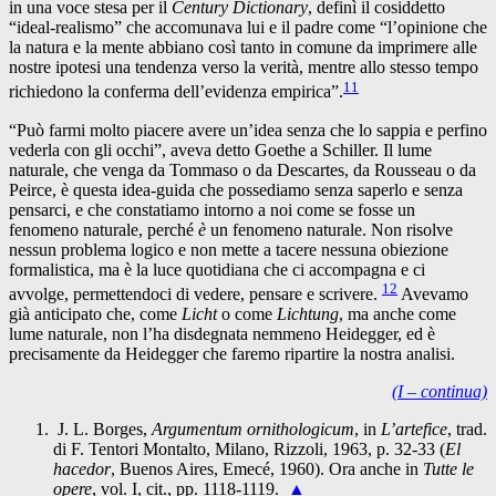
in una voce stesa per il
Century Dictionary
, definì il cosiddetto
“ideal-realismo” che accomunava lui e il padre come “l’opinione che
la natura e la mente abbiano così tanto in comune da imprimere alle
nostre ipotesi una tendenza verso la verità, mentre allo stesso tempo
11
richiedono la conferma dell’evidenza empirica”.
“Può farmi molto piacere avere un’idea senza che lo sappia e perfino
vederla con gli occhi”, aveva detto Goethe a Schiller. Il lume
naturale, che venga da Tommaso o da Descartes, da Rousseau o da
Peirce, è questa idea-guida che possediamo senza saperlo e senza
pensarci, e che constatiamo intorno a noi come se fosse un
fenomeno naturale, perché
è
un fenomeno naturale. Non risolve
nessun problema logico e non mette a tacere nessuna obiezione
formalistica, ma è la luce quotidiana che ci accompagna e ci
12
avvolge, permettendoci di vedere, pensare e scrivere.
Avevamo
già anticipato che, come
Licht
o come
Lichtung
, ma anche come
lume naturale, non l’ha disdegnata nemmeno Heidegger, ed è
precisamente da Heidegger che faremo ripartire la nostra analisi.
(I – continua)
J. L. Borges,
Argumentum ornithologicum
, in
L’artefice
, trad.
di F. Tentori Montalto, Milano, Rizzoli, 1963, p. 32-33 (
El
hacedor
, Buenos Aires, Emecé, 1960). Ora anche in
Tutte le
opere
, vol. I, cit., pp. 1118-1119.
▲