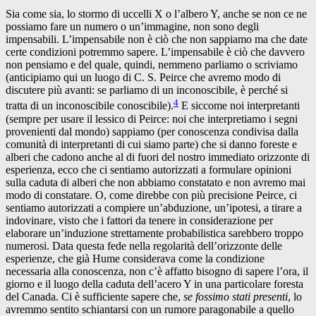
Sia come sia, lo stormo di uccelli X o l’albero Y, anche se non ce ne
possiamo fare un numero o un’immagine, non sono degli
impensabili. L’impensabile non è ciò che non sappiamo ma che date
certe condizioni potremmo sapere. L’impensabile è ciò che davvero
non pensiamo e del quale, quindi, nemmeno parliamo o scriviamo
(anticipiamo qui un luogo di C. S. Peirce che avremo modo di
discutere più avanti: se parliamo di un inconoscibile, è perché si
4
tratta di un inconoscibile conoscibile).
E siccome noi interpretanti
(sempre per usare il lessico di Peirce: noi che interpretiamo i segni
provenienti dal mondo) sappiamo (per conoscenza condivisa dalla
comunità di interpretanti di cui siamo parte) che si danno foreste e
alberi che cadono anche al di fuori del nostro immediato orizzonte di
esperienza, ecco che ci sentiamo autorizzati a formulare opinioni
sulla caduta di alberi che non abbiamo constatato e non avremo mai
modo di constatare. O, come direbbe con più precisione Peirce, ci
sentiamo autorizzati a compiere un’abduzione, un’ipotesi, a tirare a
indovinare, visto che i fattori da tenere in considerazione per
elaborare un’induzione strettamente probabilistica sarebbero troppo
numerosi. Data questa fede nella regolarità dell’orizzonte delle
esperienze, che già Hume considerava come la condizione
necessaria alla conoscenza, non c’è affatto bisogno di sapere l’ora, il
giorno e il luogo della caduta dell’acero Y in una particolare foresta
del Canada. Ci è sufficiente sapere che,
se fossimo stati presenti
, lo
avremmo sentito schiantarsi con un rumore paragonabile a quello