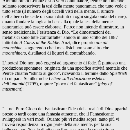
Ammiratore di Leibniz e suo vero continuatore, Peirce non intende
soltanto sottoscrivere la tesi della mente panoramica che tutto vede e
tutto sente (il numero degli uccelli visti nella mente, il rumore
dell’albero che cade o i suoni distinti di ogni singola onda del mare),
quanto fondare la logica in base alla quale la tesi della mente
panoramica può essere elaborata. Peirce non intende dimostrare, in
senso tradizionale, l’esistenza di Dio. “Le dimostrazioni dei
metafisici sono tutte contraffatte” annota in uno scritto del 1887
intitolato
A Guess at the Riddle
. Anzi, dice proprio
are all
moonshine
, suggerendo che i metafisici non sono altro che
moonshiners
, distillatori di liquori di contrabbando.
L’ipotesi Dio non può ergersi ad argomento di fede. È piuttosto una
produzione spontanea, originata da una specifica attività mentale che
Peirce chiama “istinto al gioco”, ricavando il termine dallo
Spieltrieb
di cui parla Schiller nelle
Lettere sull’educazione estetica
dell’umanità
(1795), oppure “gioco del fantasticare” (
play of
musement
):
“…nel Puro Gioco del Fantasticare l’idea della realtà di Dio apparirà
presto o tardi come una fantasia attraente, che il Fantasticante
svilupperà in vari modi. Quanto più vi medita sopra, tanto più vi
troverà rispondenza in ogni parte della sua mente, per la sua
bellezza, per l’ideale di vita che fornisce, e per la spiegazione,