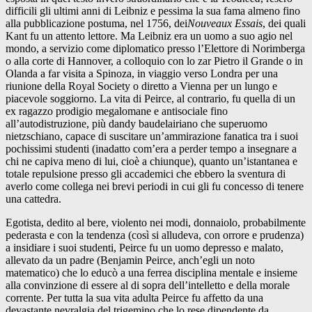
difficili gli ultimi anni di Leibniz e pessima la sua fama almeno fino
alla pubblicazione postuma, nel 1756, dei
Nouveaux Essais
, dei quali
Kant fu un attento lettore. Ma Leibniz era un uomo a suo agio nel
mondo, a servizio come diplomatico presso l’Elettore di Norimberga
o alla corte di Hannover, a colloquio con lo zar Pietro il Grande o in
Olanda a far visita a Spinoza, in viaggio verso Londra per una
riunione della Royal Society o diretto a Vienna per un lungo e
piacevole soggiorno. La vita di Peirce, al contrario, fu quella di un
ex ragazzo prodigio megalomane e antisociale fino
all’autodistruzione, più dandy baudelairiano che superuomo
nietzschiano, capace di suscitare un’ammirazione fanatica tra i suoi
pochissimi studenti (inadatto com’era a perder tempo a insegnare a
chi ne capiva meno di lui, cioè a chiunque), quanto un’istantanea e
totale repulsione presso gli accademici che ebbero la sventura di
averlo come collega nei brevi periodi in cui gli fu concesso di tenere
una cattedra.
Egotista, dedito al bere, violento nei modi, donnaiolo, probabilmente
pederasta e con la tendenza (così si alludeva, con orrore e prudenza)
a insidiare i suoi studenti, Peirce fu un uomo depresso e malato,
allevato da un padre (Benjamin Peirce, anch’egli un noto
matematico) che lo educò a una ferrea disciplina mentale e insieme
alla convinzione di essere al di sopra dell’intelletto e della morale
corrente. Per tutta la sua vita adulta Peirce fu affetto da una
devastante nevralgia del trigemino che lo rese dipendente da