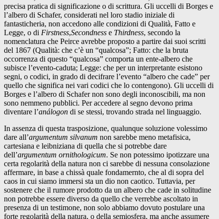
precisa pratica di significazione o di scrittura. Gli uccelli di Borges e
l’albero di Schafer, considerati nel loro stadio iniziale di
fantasticheria, non accedono alle condizioni di Qualità, Fatto e
Legge, o di
Firstness
,
Secondness
e
Thirdness
, secondo la
nomenclatura che Peirce avrebbe proposto a partire dai suoi scritti
del 1867 (Qualità: che c’è un “qualcosa”; Fatto: che la bruta
occorrenza di questo “qualcosa” comporta un ente-albero che
subisce l’evento-caduta; Legge: che per un interpretante esistono
segni, o codici, in grado di decifrare l’evento “albero che cade” per
quello che significa nei vari codici che lo contengono). Gli uccelli di
Borges e l’albero di Schafer non sono degli inconoscibili, ma non
sono nemmeno pubblici. Per accedere al segno devono prima
diventare l’
análogon
di se stessi, trovando strada nel linguaggio.
In assenza di questa trasposizione, qualunque soluzione volessimo
dare all’
argumentum silvanum
non sarebbe meno metafisica,
cartesiana e leibniziana di quella che si potrebbe dare
dell’
argumentum ornithologicum
. Se non potessimo ipotizzare una
certa regolarità della natura non ci sarebbe di nessuna consolazione
affermare, in base a chissà quale fondamernto, che al di sopra del
caos in cui siamo immersi sta un dio non caotico. Tuttavia, per
sostenere che il rumore prodotto da un albero che cade in solitudine
non potrebbe essere diverso da quello che verrebbe ascoltato in
presenza di un testimone, non solo abbiamo dovuto postulare una
forte regolarità della natura, o della semiosfera, ma anche assumere