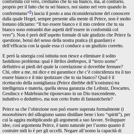
conformità col vero, crediamo che tu sia bianco, ma, al contrario,
proprio per il fatto che tu sei bianco, noi siamo nel vero quando lo
9
confermiamo”
) lascia il posto a una riconsiderazione del conoscere
dalla quale Hegel, sempre presente alla mente di Peirce, non è molto
lontano (diciamo: “Il tuo essere bianco e il mio credere che tu sia
bianco sono entrambi due aspetti dell’essere in conformità col
vero”). Non è però dell’aspetto formale di tale giudizio che Peirce fa
questione, bensì del senso della nostra pratica (il guardare) e
dell’efficacia con la quale essa ci conduce a un giudizio corretto.
E però la sinergia così istituita non riesce a eliminare il solito
fastidioso problema: qual è il
trítos ánthropos
, il “terzo uomo”
definitivo ai piedi del quale la correlazione si dovrebbe fermare?
Chi, oltre a me, mi dice e mi garantisce che c’è coincidenza tra il tuo
essere bianco e il mio ipotizzare che tu sia bianco? Qual è il
ricettacolo della somiglianza (Peirce direbbe dell’iconismo) tra
intelligenza e materia, quella stessa garanzia che Leibniz, Descartes,
Geulincx e Malebranche riponevano in un Dio trascendente,
induttivo o deduttivo, ma non certo frutto di fantasticherie?
Peirce sa che l’obiezione non può essere superata formalmente (i
moonshiners
del sillogismo sanno distillare bene i loro “spiriti”), per
cui la aggira moltiplicando gli argomenti a suo favore. Sviluppare
idee, così argomenta Peirce, è tanto naturale per l’uomo quanto il
costruire nidi lo è per gli uccelli. Negare all’uomo la capacità di