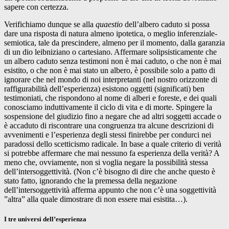
sapere con certezza.
Verifichiamo dunque se alla
quaestio
dell’albero caduto si possa
dare una risposta di natura almeno ipotetica, o meglio inferenziale-
semiotica, tale da prescindere, almeno per il momento, dalla garanzia
di un dio leibniziano o cartesiano. Affermare solipsisticamente che
un albero caduto senza testimoni non è mai caduto, o che non è mai
esistito, o che non è mai stato un albero, è possibile solo a patto di
ignorare che nel mondo di noi interpretanti (nel nostro orizzonte di
raffigurabilità dell’esperienza) esistono oggetti (significati) ben
testimoniati, che rispondono al nome di alberi e foreste, e dei quali
conosciamo induttivamente il ciclo di vita e di morte. Spingere la
sospensione del giudizio fino a negare che ad altri soggetti accade o
è accaduto di riscontrare una congruenza tra alcune descrizioni di
avvenimenti e l’esperienza degli stessi finirebbe per condurci nei
paradossi dello scetticismo radicale. In base a quale criterio di verità
si potrebbe affermare che mai nessuno fa esperienza della verità? A
meno che, ovviamente, non si voglia negare la possibilità stessa
dell’intersoggettività. (Non c’è bisogno di dire che anche questo è
stato fatto, ignorando che la premessa della negazione
dell’intersoggettività afferma appunto che non c’è una soggettività
”altra” alla quale dimostrare di non essere mai esistita…).
I tre universi dell’esperienza