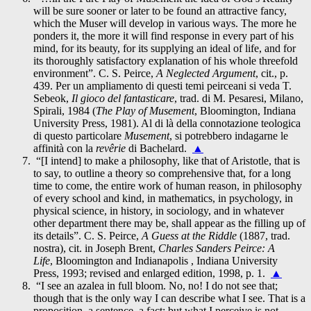
will be sure sooner or later to be found an attractive fancy,
which the Muser will develop in various ways. The more he
ponders it, the more it will find response in every part of his
mind, for its beauty, for its supplying an ideal of life, and for
its thoroughly satisfactory explanation of his whole threefold
environment”. C. S. Peirce,
A Neglected Argument
, cit., p.
439. Per un ampliamento di questi temi peirceani si veda T.
Sebeok,
Il gioco del fantasticare
, trad. di M. Pesaresi, Milano,
Spirali, 1984 (
The Play of Musement
, Bloomington, Indiana
University Press, 1981). Al di là della connotazione teologica
di questo particolare
Musement
, si potrebbero indagarne le
affinità con la
revêrie
di Bachelard.
▲
“[I intend] to make a philosophy, like that of Aristotle, that is
to say, to outline a theory so comprehensive that, for a long
time to come, the entire work of human reason, in philosophy
of every school and kind, in mathematics, in psychology, in
physical science, in history, in sociology, and in whatever
other department there may be, shall appear as the filling up of
its details”. C. S. Peirce,
A Guess at the Riddle
(1887, trad.
nostra), cit. in Joseph Brent,
Charles Sanders Peirce: A
Life
, Bloomington and Indianapolis , Indiana University
Press, 1993; revised and enlarged edition, 1998, p. 1.
▲
“I see an azalea in full bloom. No, no! I do not see that;
though that is the only way I can describe what I see. That is a
proposition, a sentence, a fact; but what I perceive is not