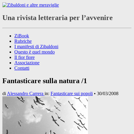
Una rivista letteraria per l’avvenire
ZiBook
Rubriche
I manifesti di Zibaldoni
Questo è quel mondo
Il fior fiore
Associazione
Contatti
Fantasticare sulla natura /1
di
Alessandro Carrera
in:
Fantasticare sui popoli
•
30/03/2008