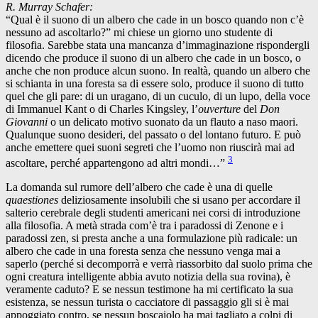
R. Murray Schafer:
“Qual è il suono di un albero che cade in un bosco quando non c’è
nessuno ad ascoltarlo?” mi chiese un giorno uno studente di
filosofia. Sarebbe stata una mancanza d’immaginazione rispondergli
dicendo che produce il suono di un albero che cade in un bosco, o
anche che non produce alcun suono. In realtà, quando un albero che
si schianta in una foresta sa di essere solo, produce il suono di tutto
quel che gli pare: di un uragano, di un cuculo, di un lupo, della voce
di Immanuel Kant o di Charles Kingsley, l’
ouverture
del
Don
Giovanni
o un delicato motivo suonato da un flauto a naso maori.
Qualunque suono desideri, del passato o del lontano futuro. E può
anche emettere quei suoni segreti che l’uomo non riuscirà mai ad
3
ascoltare, perché appartengono ad altri mondi…”
La domanda sul rumore dell’albero che cade è una di quelle
quaestiones
deliziosamente insolubili che si usano per accordare il
salterio cerebrale degli studenti americani nei corsi di introduzione
alla filosofia. A metà strada com’è tra i paradossi di Zenone e i
paradossi zen, si presta anche a una formulazione più radicale: un
albero che cade in una foresta senza che nessuno venga mai a
saperlo (perché si decomporrà e verrà riassorbito dal suolo prima che
ogni creatura intelligente abbia avuto notizia della sua rovina), è
veramente caduto? E se nessun testimone ha mi certificato la sua
esistenza, se nessun turista o cacciatore di passaggio gli si è mai
appoggiato contro, se nessun boscaiolo ha mai tagliato a colpi di