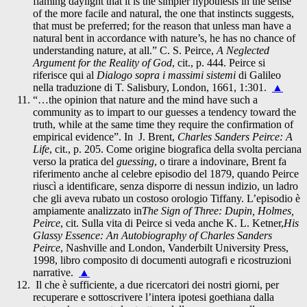
flaming daylight that it is the simpler hypothesis in the sense
of the more facile and natural, the one that instincts suggests,
that must be preferred; for the reason that unless man have a
natural bent in accordance with nature’s, he has no chance of
understanding nature, at all.” C. S. Peirce,
A Neglected
Argument for the Reality of God
, cit., p. 444. Peirce si
riferisce qui al
Dialogo sopra i massimi sistemi
di Galileo
nella traduzione di T. Salisbury, London, 1661, 1:301.
▲
“…the opinion that nature and the mind have such a
community as to impart to our guesses a tendency toward the
truth, while at the same time they require the confirmation of
empirical evidence”. In J. Brent,
Charles Sanders Peirce: A
Life
, cit., p. 205. Come origine biografica della svolta perciana
verso la pratica del
guessing
, o tirare a indovinare, Brent fa
riferimento anche al celebre episodio del 1879, quando Peirce
riuscì a identificare, senza disporre di nessun indizio, un ladro
che gli aveva rubato un costoso orologio Tiffany. L’episodio è
ampiamente analizzato in
The Sign of Three: Dupin, Holmes,
Peirce
, cit. Sulla vita di Peirce si veda anche K. L. Ketner,
His
Glassy Essence: An Autobiography of Charles Sanders
Peirce
, Nashville and London, Vanderbilt University Press,
1998, libro composito di documenti autografi e ricostruzioni
narrative.
▲
Il che è sufficiente, a due ricercatori dei nostri giorni, per
recuperare e sottoscrivere l’intera ipotesi goethiana dalla