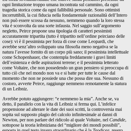
ogni limitazione troppo umana incontrata sul cammino, da ogni
tragedia storica come da ogni fallibilità personale. Sono ottimisti
incorruttibili, la cui fiducia nella fondamentale razionalità dell’Intero
non può essere scossa da nessuno, nemmeno quando la loro stessa
vita è sconvolta da una sorte infausta. Nel saggio sull’argomento
negletto, Peirce propone una tipologia di caratteri pessimisti
accuratamente tripartita (tutto è tripartito nell’ordine peirciano delle
cose): vi è il pessimista per forza di cose come Leopardi, che
avrebbe senz’altro sviluppato una filosofia meno negativa se la
natura l’avesse fornito di un corpo più sano; il pessimista intellettuale
come Schopenhauer, che contempla freddamente i gravi limiti
dell’esistenza e delle aspirazioni terrene; e il pessimista letterato
come Voltaire, che non possedendo un gran pensiero si preoccupa di
tutto ciò che nel mondo non va e si batte per tutte le cause dal
momento che non ne possiede una che possa dire sua. Nessuno di
costoro, avverte Peirce, raggiunge nemmeno remotamente la statura
di un Leibniz.
Avrebbe potuto aggiungere: “e nemmeno la mia”. Anche se, va
detto, il parallelo con la vita di Leibniz si ferma qui. L’infelice
propensione ad alterare le date dei suoi scritti, la controversia mai
sopita sul supposto plagio del calcolo infinitesimale ai danni di
Newton, per non parlare del ridicolo al quale Voltaire, nel
Candide
,
sottopose la teoria leibniziana del “migliore dei mondi possibili”,
esposta in quel testo invero straordinario che è la
Teodicea
, resero