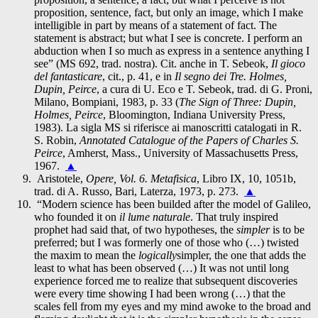
proposition, sentence, fact, but only an image, which I make
intelligible in part by means of a statement of fact. The
statement is abstract; but what I see is concrete. I perform an
abduction when I so much as express in a sentence anything I
see” (MS 692, trad. nostra). Cit. anche in T. Sebeok,
Il gioco
del fantasticare
, cit., p. 41, e in
Il segno dei Tre. Holmes,
Dupin, Peirce
, a cura di U. Eco e T. Sebeok, trad. di G. Proni,
Milano, Bompiani, 1983, p. 33 (
The Sign of Three: Dupin,
Holmes, Peirce
, Bloomington, Indiana University Press,
1983). La sigla MS si riferisce ai manoscritti catalogati in R.
S. Robin,
Annotated Catalogue of the Papers of Charles S.
Peirce
, Amherst, Mass., University of Massachusetts Press,
1967.
▲
Aristotele,
Opere, Vol. 6. Metafisica
, Libro IX, 10, 1051b,
trad. di A. Russo, Bari, Laterza, 1973, p. 273.
▲
“Modern science has been builded after the model of Galileo,
who founded it on
il lume naturale
. That truly inspired
prophet had said that, of two hypotheses, the
simpler
is to be
preferred; but I was formerly one of those who (…) twisted
the maxim to mean the
logically
simpler, the one that adds the
least to what has been observed (…) It was not until long
experience forced me to realize that subsequent discoveries
were every time showing I had been wrong (…) that the
scales fell from my eyes and my mind awoke to the broad and