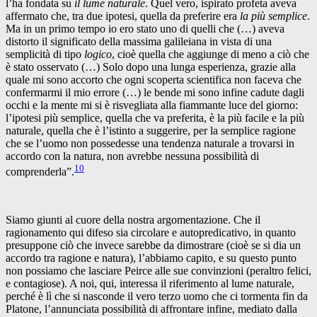
l’ha fondata su
il lume naturale
. Quel vero, ispirato profeta aveva
affermato che, tra due ipotesi, quella da preferire era
la più semplice
.
Ma in un primo tempo io ero stato uno di quelli che (…) aveva
distorto il significato della massima galileiana in vista di una
semplicità di tipo
logico
, cioè quella che aggiunge di meno a ciò che
è stato osservato (…) Solo dopo una lunga esperienza, grazie alla
quale mi sono accorto che ogni scoperta scientifica non faceva che
confermarmi il mio errore (…) le bende mi sono infine cadute dagli
occhi e la mente mi si è risvegliata alla fiammante luce del giorno:
l’ipotesi più semplice, quella che va preferita, è la più facile e la più
naturale, quella che è l’istinto a suggerire, per la semplice ragione
che se l’uomo non possedesse una tendenza naturale a trovarsi in
accordo con la natura, non avrebbe nessuna possibilità di
10
comprenderla”.
Siamo giunti al cuore della nostra argomentazione. Che il
ragionamento qui difeso sia circolare e autopredicativo, in quanto
presuppone ciò che invece sarebbe da dimostrare (cioè se si dia un
accordo tra ragione e natura), l’abbiamo capito, e su questo punto
non possiamo che lasciare Peirce alle sue convinzioni (peraltro felici,
e contagiose). A noi, qui, interessa il riferimento al lume naturale,
perché è lì che si nasconde il vero terzo uomo che ci tormenta fin da
Platone, l’annunciata possibilità di affrontare infine, mediato dalla