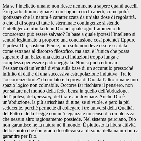
Ma se l’intelletto umano non riesce nemmeno a sapere quanti uccelli
è in grado di immaginare in un sogno a occhi aperti, come potrà
ipotizzare che la natura è caratterizzata da un’alta dose di regolarità,
o che al di sopra di tutte le sterminate contingenze si stende
l’intelligenza infinita di un Dio nel quale ogni frammento di
conoscenza può essere salvato? In base a quale ipotesi l’intelletto si
sentirà legittimato a proporre una conclusione così potente? Eppure
l’ipotesi Dio, sostiene Peirce, non solo non deve essere scartata
come estranea al discorso filosofico, ma anzi è l’unica che possa
superare d’un balzo una catena di induzioni troppo lunga e
complessa per essere padroneggiata. Non si può certificare
l’esistenza di un’entità divina sulla base di un accumulo pressoché
infinito di dati e di una successiva estrapolazione induttiva. Tra le
“occorrenze brute” da un lato e la prova di Dio dall’altro rimane uno
spazio logico non colmabile. Occorre far rischiare il pensiero, non
per saltare nel mondo della fede, bensì in quello dell’abduzione,
dell’ipotesi, del
guessing
, del tirare a indovinare. Anche Dio è
un’abduzione, la più arrischiata di tutte, se si vuole, e però la più
seducente, perché permette di collegare i tre universi della Qualità,
del Fatto e della Legge con un’eleganza e un senso di completezza
che nessun altro ragionamento possiede. Nel sistema peirciano, Dio
non garantisce né la natura né il mondo. È piuttosto la libera attività
dello spirito che è in grado di sollevarsi al di sopra della natura fino a
garantire per Dio.