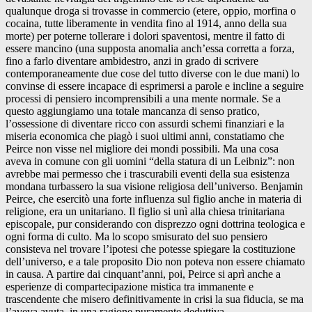
qualunque droga si trovasse in commercio (etere, oppio, morfina o
cocaina, tutte liberamente in vendita fino al 1914, anno della sua
morte) per poterne tollerare i dolori spaventosi, mentre il fatto di
essere mancino (una supposta anomalia anch’essa corretta a forza,
fino a farlo diventare ambidestro, anzi in grado di scrivere
contemporaneamente due cose del tutto diverse con le due mani) lo
convinse di essere incapace di esprimersi a parole e incline a seguire
processi di pensiero incomprensibili a una mente normale. Se a
questo aggiungiamo una totale mancanza di senso pratico,
l’ossessione di diventare ricco con assurdi schemi finanziari e la
miseria economica che piagò i suoi ultimi anni, constatiamo che
Peirce non visse nel migliore dei mondi possibili. Ma una cosa
aveva in comune con gli uomini “della statura di un Leibniz”: non
avrebbe mai permesso che i trascurabili eventi della sua esistenza
mondana turbassero la sua visione religiosa dell’universo. Benjamin
Peirce, che esercitò una forte influenza sul figlio anche in materia di
religione, era un unitariano. Il figlio si unì alla chiesa trinitariana
episcopale, pur considerando con disprezzo ogni dottrina teologica e
ogni forma di culto. Ma lo scopo smisurato del suo pensiero
consisteva nel trovare l’ipotesi che potesse spiegare la costituzione
dell’universo, e a tale proposito Dio non poteva non essere chiamato
in causa. A partire dai cinquant’anni, poi, Peirce si aprì anche a
esperienze di compartecipazione mistica tra immanente e
trascendente che misero definitivamente in crisi la sua fiducia, se ma
l’aveva avuta, in una ragione puramente deduttiva.