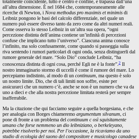
totalmente coincidente, tutto è centro e confine, e trapassa dall’una
all’altra dimensione. È nel 1684 che, contemporaneamente alle
ricerche di Newton, i
Nova methodus pro maximis et minimis
di
Leibniz pongono le basi del calcolo differenziale, nel quale un
numero può essere diverso tanto da zero come da altri numeri reali.
Come osserva lo stesso Leibniz in un’altra sua opera, “ogni
percezione distinta dell’anima contiene un’infinità di percezioni
confuse che implicano tutto l’universo”. Ciascuna anima conosce
l’infinito, ma solo confusamente, come quando si passeggia sulla
riva sentendo i rumori particolari di ogni onda, senza distinguerli dal
rumore generale del mare. “Solo Dio” conclude Leibniz, “ha
2
conoscenza distinta di ogni cosa, perché Egli ne è la fonte”.
Il
nostro immaginario stormo di uccelli è come il rumore del mare. Lo
percepiamo indistinto, al modo di un
continuum
, ma questo è solo
un nostro limite. Dio, che di tali limiti non soffre, esiste per
assicurarci che un numero c’è, anche se non è un numero che va da
uno a dieci e che alla nostra percezione limitata resterà per sempre
inafferrabile.
Ma la citazione che qui facciamo seguire a quella borgesiana, e che
per analogia con Borges chiameremo
argumentum silvanum
, ci
pone di fronte a un problema del
continuum c osì squisitamente
umano che forse nemmeno un dio leibniziano, o berkeleyano,
potrebbe risolverlo per noi. Per l’occasione, la ricaviamo da uno
studio di ecologia del suono del compositore e musicologo canadese