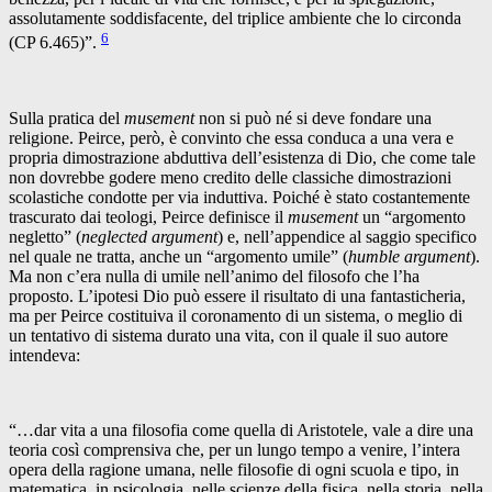
assolutamente soddisfacente, del triplice ambiente che lo circonda
6
(CP 6.465)”.
Sulla pratica del
musement
non si può né si deve fondare una
religione. Peirce, però, è convinto che essa conduca a una vera e
propria dimostrazione abduttiva dell’esistenza di Dio, che come tale
non dovrebbe godere meno credito delle classiche dimostrazioni
scolastiche condotte per via induttiva. Poiché è stato costantemente
trascurato dai teologi, Peirce definisce il
musement
un “argomento
negletto” (
neglected argument
) e, nell’appendice al saggio specifico
nel quale ne tratta, anche un “argomento umile” (
humble argument
).
Ma non c’era nulla di umile nell’animo del filosofo che l’ha
proposto. L’ipotesi Dio può essere il risultato di una fantasticheria,
ma per Peirce costituiva il coronamento di un sistema, o meglio di
un tentativo di sistema durato una vita, con il quale il suo autore
intendeva:
“…dar vita a una filosofia come quella di Aristotele, vale a dire una
teoria così comprensiva che, per un lungo tempo a venire, l’intera
opera della ragione umana, nelle filosofie di ogni scuola e tipo, in
matematica, in psicologia, nelle scienze della fisica, nella storia, nella