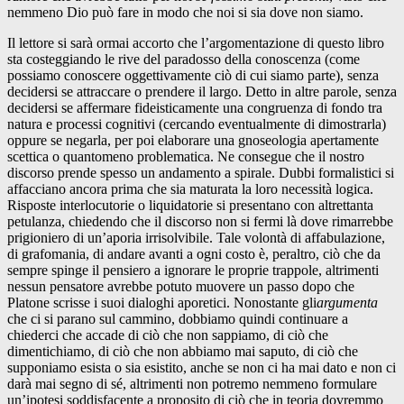
nemmeno Dio può fare in modo che noi si sia dove non siamo.
Il lettore si sarà ormai accorto che l’argomentazione di questo libro
sta costeggiando le rive del paradosso della conoscenza (come
possiamo conoscere oggettivamente ciò di cui siamo parte), senza
decidersi se attraccare o prendere il largo. Detto in altre parole, senza
decidersi se affermare fideisticamente una congruenza di fondo tra
natura e processi cognitivi (cercando eventualmente di dimostrarla)
oppure se negarla, per poi elaborare una gnoseologia apertamente
scettica o quantomeno problematica. Ne consegue che il nostro
discorso prende spesso un andamento a spirale. Dubbi formalistici si
affacciano ancora prima che sia maturata la loro necessità logica.
Risposte interlocutorie o liquidatorie si presentano con altrettanta
petulanza, chiedendo che il discorso non si fermi là dove rimarrebbe
prigioniero di un’aporia irrisolvibile. Tale volontà di affabulazione,
di grafomania, di andare avanti a ogni costo è, peraltro, ciò che da
sempre spinge il pensiero a ignorare le proprie trappole, altrimenti
nessun pensatore avrebbe potuto muovere un passo dopo che
Platone scrisse i suoi dialoghi aporetici. Nonostante gli
argumenta
che ci si parano sul cammino, dobbiamo quindi continuare a
chiederci che accade di ciò che non sappiamo, di ciò che
dimentichiamo, di ciò che non abbiamo mai saputo, di ciò che
supponiamo esista o sia esistito, anche se non ci ha mai dato e non ci
darà mai segno di sé, altrimenti non potremo nemmeno formulare
un’ipotesi soddisfacente a proposito di ciò che in teoria dovremmo