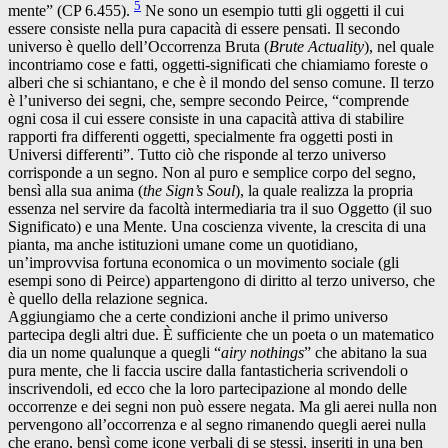
5
mente” (CP 6.455).
Ne sono un esempio tutti gli oggetti il cui
essere consiste nella pura capacità di essere pensati. Il secondo
universo è quello dell’Occorrenza Bruta (
Brute Actuality
), nel quale
incontriamo cose e fatti, oggetti-significati che chiamiamo foreste o
alberi che si schiantano, e che è il mondo del senso comune. Il terzo
è l’universo dei segni, che, sempre secondo Peirce, “comprende
ogni cosa il cui essere consiste in una capacità attiva di stabilire
rapporti fra differenti oggetti, specialmente fra oggetti posti in
Universi differenti”. Tutto ciò che risponde al terzo universo
corrisponde a un segno. Non al puro e semplice corpo del segno,
bensì alla sua anima (
the Sign’s Soul
), la quale realizza la propria
essenza nel servire da facoltà intermediaria tra il suo Oggetto (il suo
Significato) e una Mente. Una coscienza vivente, la crescita di una
pianta, ma anche istituzioni umane come un quotidiano,
un’improvvisa fortuna economica o un movimento sociale (gli
esempi sono di Peirce) appartengono di diritto al terzo universo, che
è quello della relazione segnica.
Aggiungiamo che a certe condizioni anche il primo universo
partecipa degli altri due. È sufficiente che un poeta o un matematico
dia un nome qualunque a quegli “
airy nothings
” che abitano la sua
pura mente, che li faccia uscire dalla fantasticheria scrivendoli o
inscrivendoli, ed ecco che la loro partecipazione al mondo delle
occorrenze e dei segni non può essere negata. Ma gli aerei nulla non
pervengono all’occorrenza e al segno rimanendo quegli aerei nulla
che erano, bensì come icone verbali di se stessi, inseriti in una ben