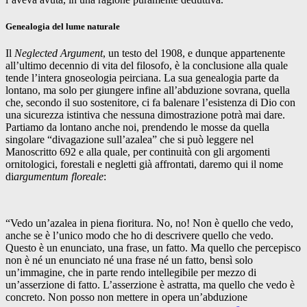
Genealogia del lume naturale
Il
Neglected Argument
, un testo del 1908, e dunque appartenente
all’ultimo decennio di vita del filosofo, è la conclusione alla quale
tende l’intera gnoseologia peirciana. La sua genealogia parte da
lontano, ma solo per giungere infine all’abduzione sovrana, quella
che, secondo il suo sostenitore, ci fa balenare l’esistenza di Dio con
una sicurezza istintiva che nessuna dimostrazione potrà mai dare.
Partiamo da lontano anche noi, prendendo le mosse da quella
singolare “divagazione sull’azalea” che si può leggere nel
Manoscritto 692 e alla quale, per continuità con gli argomenti
ornitologici, forestali e negletti già affrontati, daremo qui il nome
di
argumentum floreale
:
“Vedo un’azalea in piena fioritura. No, no! Non è quello che vedo,
anche se è l’unico modo che ho di descrivere quello che vedo.
Questo è un enunciato, una frase, un fatto. Ma quello che percepisco
non è né un enunciato né una frase né un fatto, bensì solo
un’immagine, che in parte rendo intellegibile per mezzo di
un’asserzione di fatto. L’asserzione è astratta, ma quello che vedo è
concreto. Non posso non mettere in opera un’abduzione