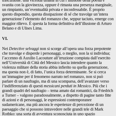
trascurabile: una vicenda umana in cui l’illusione della poesia è
svanita con la giovinezza, oppure è rimasta una presenza marginale,
un rimpianto, un’eventualità privata e inconfessabile. È proprio
questo dispendio, questa dissipazione di sé che travolge un’intera
generazione l’elemento del romanzo che, seppur taciuto, emerge con
maggior rilievo. È questa la forma definitiva dell’illusione di Arturo
Belano e di Ulises Lima.
VI.
Nei
Detective selvaggi
non si scorge all’opera una forza prepotente
che travolge e disperde i personaggi, o meglio, non la si individua;
l’accenno di Auxilio Lacouture all’irruzione compiuta dall’esercito
nell’Università di Città del Messico lascia intendere quanto la
violenza militare della storia abbia infierito su quella generazione,
ma questa non è, di fatto, l’unica forza determinante. Se si cerca
un’immagine per il fenomeno narrato nel romanzo, non si può
parlare di un naufragio, ma di una scomparsa, dell’avanzare verso
l’indifferenziato di questi
messicani perduti in Messico
. Più che i
grandi quadri del naufragio – tema amato dai romantici, da Friedrich
a Turner – valgono paradossalmente, a dispetto di pagine tanto fitte
di azioni e di personaggi, le espressioni contemporanee
sudamericane, ma più ancora le esperienze di percezione di un
paesaggio che si possono intravedere nelle grandi tele di Mark
Rothko: una sorta di avventura sconosciuta in uno spazio