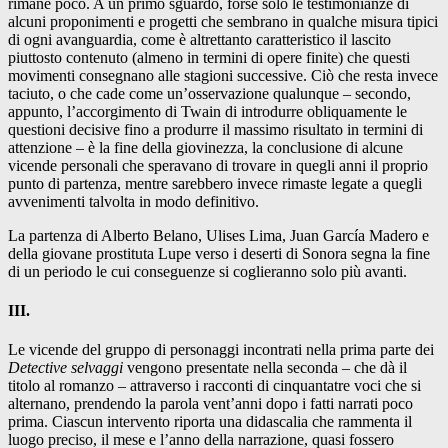
rimane poco. A un primo sguardo, forse solo le testimonianze di
alcuni proponimenti e progetti che sembrano in qualche misura tipici
di ogni avanguardia, come è altrettanto caratteristico il lascito
piuttosto contenuto (almeno in termini di opere finite) che questi
movimenti consegnano alle stagioni successive. Ciò che resta invece
taciuto, o che cade come un’osservazione qualunque – secondo,
appunto, l’accorgimento di Twain di introdurre obliquamente le
questioni decisive fino a produrre il massimo risultato in termini di
attenzione – è la fine della giovinezza, la conclusione di alcune
vicende personali che speravano di trovare in quegli anni il proprio
punto di partenza, mentre sarebbero invece rimaste legate a quegli
avvenimenti talvolta in modo definitivo.
La partenza di Alberto Belano, Ulises Lima, Juan García Madero e
della giovane prostituta Lupe verso i deserti di Sonora segna la fine
di un periodo le cui conseguenze si coglieranno solo più avanti.
III.
Le vicende del gruppo di personaggi incontrati nella prima parte dei
Detective selvaggi
vengono presentate nella seconda – che dà il
titolo al romanzo – attraverso i racconti di cinquantatre voci che si
alternano, prendendo la parola vent’anni dopo i fatti narrati poco
prima. Ciascun intervento riporta una didascalia che rammenta il
luogo preciso, il mese e l’anno della narrazione, quasi fossero