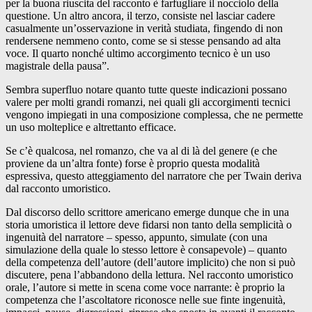
per la buona riuscita del racconto è farfugliare il nocciolo della
questione. Un altro ancora, il terzo, consiste nel lasciar cadere
casualmente un’osservazione in verità studiata, fingendo di non
rendersene nemmeno conto, come se si stesse pensando ad alta
voce. Il quarto nonché ultimo accorgimento tecnico è un uso
magistrale della pausa”.
Sembra superfluo notare quanto tutte queste indicazioni possano
valere per molti grandi romanzi, nei quali gli accorgimenti tecnici
vengono impiegati in una composizione complessa, che ne permette
un uso molteplice e altrettanto efficace.
Se c’è qualcosa, nel romanzo, che va al di là del genere (e che
proviene da un’altra fonte) forse è proprio questa modalità
espressiva, questo atteggiamento del narratore che per Twain deriva
dal racconto umoristico.
Dal discorso dello scrittore americano emerge dunque che in una
storia umoristica il lettore deve fidarsi non tanto della semplicità o
ingenuità del narratore – spesso, appunto, simulate (con una
simulazione della quale lo stesso lettore è consapevole) – quanto
della competenza dell’autore (dell’autore implicito) che non si può
discutere, pena l’abbandono della lettura. Nel racconto umoristico
orale, l’autore si mette in scena come voce narrante: è proprio la
competenza che l’ascoltatore riconosce nelle sue finte ingenuità,