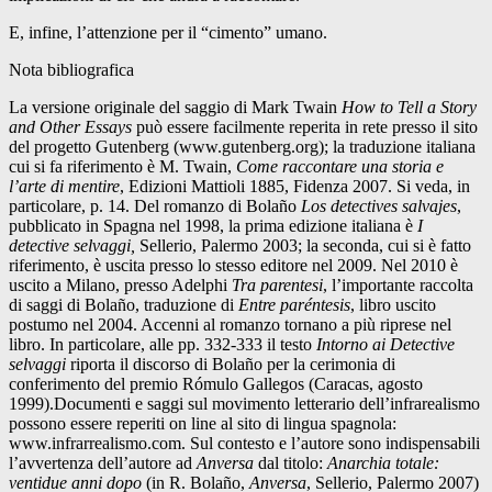
E, infine, l’attenzione per il “cimento” umano.
Nota bibliografica
La versione originale del saggio di Mark Twain
How to Tell a Story
and Other Essays
può essere facilmente reperita in rete presso il sito
del progetto Gutenberg (www.gutenberg.org); la traduzione italiana
cui si fa riferimento è M. Twain,
Come raccontare una storia e
l’arte di mentire
, Edizioni Mattioli 1885, Fidenza 2007. Si veda, in
particolare, p. 14. Del romanzo di Bolaño
Los detectives salvajes
,
pubblicato in Spagna nel 1998, la prima edizione italiana è
I
detective selvaggi,
Sellerio, Palermo 2003; la seconda, cui si è fatto
riferimento, è uscita presso lo stesso editore nel 2009. Nel 2010 è
uscito a Milano, presso Adelphi
Tra parentesi
, l’importante raccolta
di saggi di Bolaño, traduzione di
Entre paréntesis
, libro uscito
postumo nel 2004. Accenni al romanzo tornano a più riprese nel
libro. In particolare, alle pp. 332-333 il testo
Intorno ai Detective
selvaggi
riporta il discorso di Bolaño per la cerimonia di
conferimento del premio Rómulo Gallegos (Caracas, agosto
1999).Documenti e saggi sul movimento letterario dell’infrarealismo
possono essere reperiti on line al sito di lingua spagnola:
www.infrarrealismo.com. Sul contesto e l’autore sono indispensabili
l’avvertenza dell’autore ad
Anversa
dal titolo:
Anarchia totale:
ventidue anni dopo
(in R. Bolaño,
Anversa
, Sellerio, Palermo 2007)