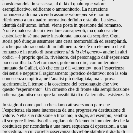
considerandola in se stessa, al di là di qualunque valore
esemplificativo, edificante o ammonitorio. La narrazione
romanzesca di una vicenda assume valore
per sé
e non in
riferimento a un quadro normativo definito e stabile. La stessa
identità dell’uomo, infatti, viene posta in questione dal romanzo.
Non è qualcosa di cui diventare consapevoli, ma qualcosa che
custodisce in sé una parte inesplorata, ancora da scoprire. Ogni
storia può dunque assumere una certa memorabilità ed esemplarità,
anche quando racconta di un fallimento. Se c’è un elemento che il
romanzo è in grado di trasmettere
al di là del genere
– anche in altri
codici – è proprio quello, rivelatore, del personaggio dall’esperienza
poco codificata. Nel romanzo, potremmo dire, con un termine
mutuato da Galilei, ciò che conta è il «cimento», non l’esperienza
dei sensi e neppure il ragionamento ipotetico-deduttivo; non la sola
conoscenza empirica, né l’analisi più dettagliata, ma la prova
sperimentale, il tempo e la coscienza del personaggio che vive
questo “esperimento”. Un cimento che di fronte alla semplificazione
odierna garantisce sempre la possibilità di un’alternativa esistenziale.
In stagioni come quella che stiamo attraversando pare che
l’esperienza sia stata interessata da una progressiva destituzione di
valore. Nella sua riduzione a tirocinio, a
stage
, ad esempio, sembra
di scorgere il tentativo di spogliarla dell’elemento immateriale che la
costituisce per ricondurla a una mera sequenza di operazioni, a una
procedura, la cui corretta osservanza dovrebbe stabilire il grado di