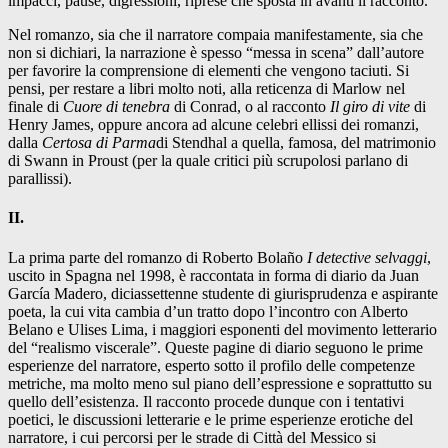
impacci, pause, digressioni, riprese che sposta in avanti il racconto.
Nel romanzo, sia che il narratore compaia manifestamente, sia che
non si dichiari, la narrazione è spesso “messa in scena” dall’autore
per favorire la comprensione di elementi che vengono taciuti. Si
pensi, per restare a libri molto noti, alla reticenza di Marlow nel
finale di
Cuore di tenebra
di Conrad, o al racconto
Il giro di vite
di
Henry James, oppure ancora ad alcune celebri ellissi dei romanzi,
dalla
Certosa di Parma
di Stendhal a quella, famosa, del matrimonio
di Swann in Proust (per la quale critici più scrupolosi parlano di
parallissi).
II.
La prima parte del romanzo di Roberto Bolaño
I detective selvaggi
,
uscito in Spagna nel 1998, è raccontata in forma di diario da Juan
García Madero, diciassettenne studente di giurisprudenza e aspirante
poeta, la cui vita cambia d’un tratto dopo l’incontro con Alberto
Belano e Ulises Lima, i maggiori esponenti del movimento letterario
del “realismo viscerale”. Queste pagine di diario seguono le prime
esperienze del narratore, esperto sotto il profilo delle competenze
metriche, ma molto meno sul piano dell’espressione e soprattutto su
quello dell’esistenza. Il racconto procede dunque con i tentativi
poetici, le discussioni letterarie e le prime esperienze erotiche del
narratore, i cui percorsi per le strade di Città del Messico si