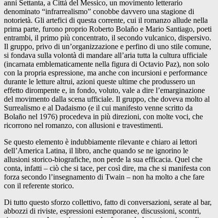
anni Settanta, a Città del Messico, un movimento letterario
denominato “infrarrealismo” conobbe davvero una stagione di
notorietà. Gli artefici di questa corrente, cui il romanzo allude nella
prima parte, furono proprio Roberto Bolaño e Mario Santiago, poeti
entrambi, il primo più concentrato, il secondo vulcanico, dispersivo.
Il gruppo, privo di un’organizzazione e perfino di uno stile comune,
si fondava sulla volontà di mandare all’aria tutta la cultura ufficiale
(incarnata emblematicamente nella figura di Octavio Paz), non solo
con la propria espressione, ma anche con incursioni e performance
durante le letture altrui, azioni queste ultime che produssero un
effetto dirompente e, in fondo, voluto, vale a dire l’emarginazione
del movimento dalla scena ufficiale. Il gruppo, che doveva molto al
Surrealismo e al Dadaismo (e il cui manifesto venne scritto da
Bolaño nel 1976) procedeva in più direzioni, con molte voci, che
ricorrono nel romanzo, con allusioni e travestimenti.
Se questo elemento è indubbiamente rilevante e chiaro ai lettori
dell’America Latina, il libro, anche quando se ne ignorino le
allusioni storico-biografiche, non perde la sua efficacia. Quel che
conta, infatti – ciò che si tace, per così dire, ma che si manifesta con
forza secondo l’insegnamento di Twain – non ha molto a che fare
con il referente storico.
Di tutto questo sforzo collettivo, fatto di conversazioni, serate al bar,
abbozzi di riviste, espressioni estemporanee, discussioni, scontri,