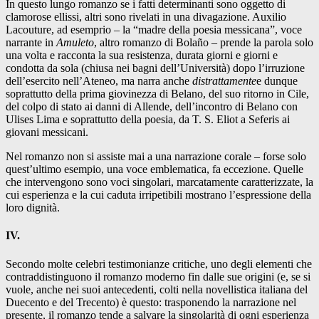
In questo lungo romanzo se i fatti determinanti sono oggetto di
clamorose ellissi, altri sono rivelati in una divagazione. Auxilio
Lacouture, ad esemprio – la “madre della poesia messicana”, voce
narrante in
Amuleto
, altro romanzo di Bolaño – prende la parola solo
una volta e racconta la sua resistenza, durata giorni e giorni e
condotta da sola (chiusa nei bagni dell’Università) dopo l’irruzione
dell’esercito nell’Ateneo, ma narra anche
distrattamente
e dunque
soprattutto della prima giovinezza di Belano, del suo ritorno in Cile,
del colpo di stato ai danni di Allende, dell’incontro di Belano con
Ulises Lima e soprattutto della poesia, da T. S. Eliot a Seferis ai
giovani messicani.
Nel romanzo non si assiste mai a una narrazione corale – forse solo
quest’ultimo esempio, una voce emblematica, fa eccezione. Quelle
che intervengono sono voci singolari, marcatamente caratterizzate, la
cui esperienza e la cui caduta irripetibili mostrano l’espressione della
loro dignità.
IV.
Secondo molte celebri testimonianze critiche, uno degli elementi che
contraddistinguono il romanzo moderno fin dalle sue origini (e, se si
vuole, anche nei suoi antecedenti, colti nella novellistica italiana del
Duecento e del Trecento) è questo: trasponendo la narrazione nel
presente, il romanzo tende a salvare la singolarità di ogni esperienza