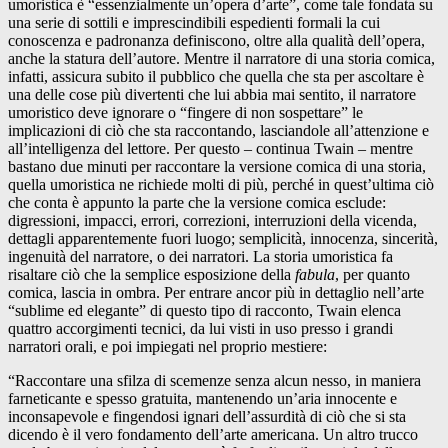
umoristica è “essenzialmente un’opera d’arte”, come tale fondata su
una serie di sottili e imprescindibili espedienti formali la cui
conoscenza e padronanza definiscono, oltre alla qualità dell’opera,
anche la statura dell’autore. Mentre il narratore di una storia comica,
infatti, assicura subito il pubblico che quella che sta per ascoltare è
una delle cose più divertenti che lui abbia mai sentito, il narratore
umoristico deve ignorare o “fingere di non sospettare” le
implicazioni di ciò che sta raccontando, lasciandole all’attenzione e
all’intelligenza del lettore. Per questo – continua Twain – mentre
bastano due minuti per raccontare la versione comica di una storia,
quella umoristica ne richiede molti di più, perché in quest’ultima ciò
che conta è appunto la parte che la versione comica esclude:
digressioni, impacci, errori, correzioni, interruzioni della vicenda,
dettagli apparentemente fuori luogo; semplicità, innocenza, sincerità,
ingenuità del narratore, o dei narratori. La storia umoristica fa
risaltare ciò che la semplice esposizione della
fabula
, per quanto
comica, lascia in ombra. Per entrare ancor più in dettaglio nell’arte
“sublime ed elegante” di questo tipo di racconto, Twain elenca
quattro accorgimenti tecnici, da lui visti in uso presso i grandi
narratori orali, e poi impiegati nel proprio mestiere:
“Raccontare una sfilza di scemenze senza alcun nesso, in maniera
farneticante e spesso gratuita, mantenendo un’aria innocente e
inconsapevole e fingendosi ignari dell’assurdità di ciò che si sta
dicendo è il vero fondamento dell’arte americana. Un altro trucco