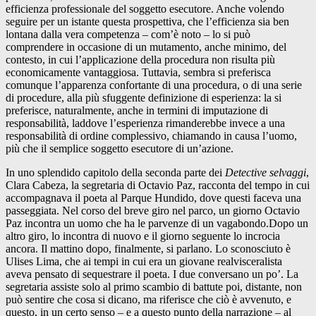
efficienza professionale del soggetto esecutore. Anche volendo
seguire per un istante questa prospettiva, che l’efficienza sia ben
lontana dalla vera competenza – com’è noto – lo si può
comprendere in occasione di un mutamento, anche minimo, del
contesto, in cui l’applicazione della procedura non risulta più
economicamente vantaggiosa. Tuttavia, sembra si preferisca
comunque l’apparenza confortante di una procedura, o di una serie
di procedure, alla più sfuggente definizione di esperienza: la si
preferisce, naturalmente, anche in termini di imputazione di
responsabilità, laddove l’esperienza rimanderebbe invece a una
responsabilità di ordine complessivo, chiamando in causa l’uomo,
più che il semplice soggetto esecutore di un’azione.
In uno splendido capitolo della seconda parte dei
Detective selvaggi
,
Clara Cabeza, la segretaria di Octavio Paz, racconta del tempo in cui
accompagnava il poeta al Parque Hundido, dove questi faceva una
passeggiata. Nel corso del breve giro nel parco, un giorno Octavio
Paz incontra un uomo che ha le parvenze di un vagabondo.Dopo un
altro giro, lo incontra di nuovo e il giorno seguente lo incrocia
ancora. Il mattino dopo, finalmente, si parlano. Lo sconosciuto è
Ulises Lima, che ai tempi in cui era un giovane realvisceralista
aveva pensato di sequestrare il poeta. I due conversano un po’. La
segretaria assiste solo al primo scambio di battute poi, distante, non
può sentire che cosa si dicano, ma riferisce che ciò è avvenuto, e
questo, in un certo senso – e a questo punto della narrazione – al