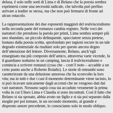
delusa, è solo nelle sorti di Lima e di Belano che la poesia sembra
esprimersi come una necessità radicale, che talvolta può perfino
arrivare a tradire se stessa, ma che non può fermarsi di fronte ad
alcun ostacolo.
La rappresentazione dei due esponenti maggiori del realvisceralismo
nella seconda parte del romanzo cambia registro. Nelle voci dei
narratori che prendono la parola per primi, Lima sembra sempre più
uno sbandato, un piccolo delinquente, spacciatore senza pretese,
lontano dalla poesia scritta, sprofondato per ragioni oscure in un tale
degrado esistenziale da risultare solo per questo ancora degno
dell’attenzione del lettore. Diversamente, Belano, anch’egli
emarginato ma più composto dell’amico, attraversa varie vicende, fa
il guardiano notturno in un camping, lascia il realvisceralismo e
comincia a scrivere romanzi (cosa che – com’è noto – accadde a un
certo punto anche a Roberto Bolaño). Le storie di entrambi sono
caratterizzate da una delusione amorosa che ha sconvolto la loro
vita; ma in tutti e due i casi il momento determinante viene taciuto, lo
si può ricavare unicamente dagli accenni che ne vengono dati dai
vari narratori. Nessuno saprà cosa sia accaduto veramente la prima
volta in cui Ulises Lima e Claudia si sono incontrati. Così il fatto che
Belano si sia sposato, abbia avuto un figlio e si sia poi separato dalla
moglie per poi tornare, in un secondo momento, al grande e
disperato amore precedente, lo conosciamo solo in modo obliquo.