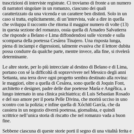
trascrizioni di interviste registrate. Ci troviamo di fronte a un numero
di narratori singolare in un romanzo, ciascuno dei quali
caratterizzato da una vicenda e un carattere ben distinti. Solo in un
caso si tratta, esplicitamente, di un’intervista, vale a dire in quella
che sviluppa il racconto che ritorna il maggior numero di volte (13)
in questa sezione del romanzo, ossia quella di Amadeo Salvatierra
che risponde a Belano e Lima diffondendosi sulle vicende e sulla
scomparsa della poetessa Cesárea Tinajero. Una risposta lunga,
piena di inciampi e digressioni, talmente evasiva che il lettore dubita
possa condurre da qualche parte, mentre invece, alla fine, si rivelerà
determinante.
Le altre storie, per lo più intrecciate al destino di Belano e di Lima,
portano con sé la difficoltà di sopravvivere nel Messico degli anni
Settanta, una terra dove ogni progetto sembra destinato alla rovina:
le maggiori, oltre a quella di Cesárea, sono quelle di Joquin Font,
architetto e designer, padre delle due poetesse María e Angélica, a
lungo internato in una clinica psichiatrica; di Luis Sebastian Rosado
e del suo amore per il poeta Pelle Divina, che morirà ucciso in uno
scontro con la polizia; e infine quella di Xóchitl García, che da
cassiera in un negozio diverrà poetessa, giornalista, e quindi
scrittrice nell’unica storia di riscatto che nel romanzo vada a buon
fine.
Sebbene ciascuna di queste storie porti il segno di una vitalità ferita e