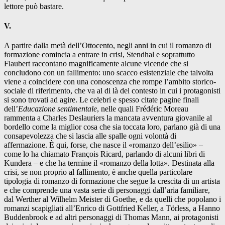
lettore può bastare.
V.
A partire dalla metà dell’Ottocento, negli anni in cui il romanzo di
formazione comincia a entrare in crisi, Stendhal e soprattutto
Flaubert raccontano magnificamente alcune vicende che si
concludono con un fallimento: uno scacco esistenziale che talvolta
viene a coincidere con una conoscenza che rompe l’ambito storico-
sociale di riferimento, che va al di là del contesto in cui i protagonisti
si sono trovati ad agire. Le celebri e spesso citate pagine finali
dell’
Educazione sentimentale
, nelle quali Frédéric Moreau
rammenta a Charles Deslauriers la mancata avventura giovanile al
bordello come la miglior cosa che sia toccata loro, parlano già di una
consapevolezza che si lascia alle spalle ogni volontà di
affermazione. È qui, forse, che nasce il «romanzo dell’esilio» –
come lo ha chiamato François Ricard, parlando di alcuni libri di
Kundera – e che ha termine il «romanzo della lotta». Destinata alla
crisi, se non proprio al fallimento, è anche quella particolare
tipologia di romanzo di formazione che segue la crescita di un artista
e che comprende una vasta serie di personaggi dall’aria familiare,
dal Werther al Wilhelm Meister di Goethe, e da quelli che popolano i
romanzi scapigliati all’Enrico di Gottfried Keller, a Törless, a Hanno
Buddenbrook e ad altri personaggi di Thomas Mann, ai protagonisti