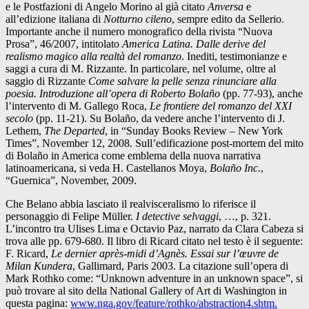
e le Postfazioni di Angelo Morino al già citato
Anversa
e
all’edizione italiana di
Notturno cileno
, sempre edito da Sellerio.
Importante anche il numero monografico della rivista “Nuova
Prosa”, 46/2007, intitolato
America Latina. Dalle derive del
realismo magico alla realtà del romanzo
. Inediti, testimonianze e
saggi a cura di M. Rizzante. In particolare, nel volume, oltre al
saggio di Rizzante
Come salvare la pelle senza rinunciare alla
poesia. Introduzione all’opera di Roberto Bolaño
(pp. 77-93), anche
l’intervento di M. Gallego Roca,
Le frontiere del romanzo del XXI
secolo
(pp. 11-21). Su Bolaño, da vedere anche l’intervento di J.
Lethem,
The Departed
, in “Sunday Books Review – New York
Times”, November 12, 2008. Sull’edificazione post-mortem del mito
di Bolaño in America come emblema della nuova narrativa
latinoamericana, si veda H. Castellanos Moya,
Bolaño Inc.
,
“Guernica”, November, 2009.
Che Belano abbia lasciato il realvisceralismo lo riferisce il
personaggio di Felipe Müller.
I detective selvaggi
, …, p. 321.
L’incontro tra Ulises Lima e Octavio Paz, narrato da Clara Cabeza si
trova alle pp. 679-680. Il libro di Ricard citato nel testo è il seguente:
F. Ricard,
Le dernier après-midi d’Agnès.
Essai sur l’œuvre de
Milan Kundera
, Gallimard, Paris 2003. La citazione sull’opera di
Mark Rothko come: “Unknown adventure in an unknown space”, si
può trovare al sito della National Gallery of Art di Washington in
questa pagina:
www.nga.gov/feature/rothko/abstraction4.shtm.