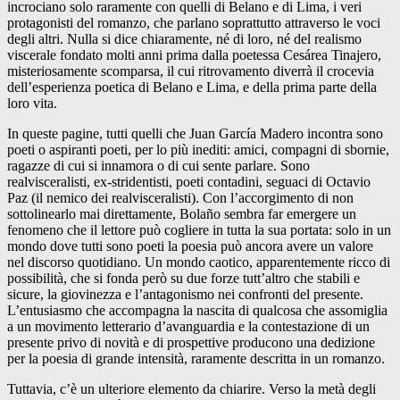
incrociano solo raramente con quelli di Belano e di Lima, i veri
protagonisti del romanzo, che parlano soprattutto attraverso le voci
degli altri. Nulla si dice chiaramente, né di loro, né del realismo
viscerale fondato molti anni prima dalla poetessa Cesárea Tinajero,
misteriosamente scomparsa, il cui ritrovamento diverrà il crocevia
dell’esperienza poetica di Belano e Lima, e della prima parte della
loro vita.
In queste pagine, tutti quelli che Juan García Madero incontra sono
poeti o aspiranti poeti, per lo più inediti: amici, compagni di sbornie,
ragazze di cui si innamora o di cui sente parlare. Sono
realvisceralisti, ex-stridentisti, poeti contadini, seguaci di Octavio
Paz (il nemico dei realvisceralisti). Con l’accorgimento di non
sottolinearlo mai direttamente, Bolaño sembra far emergere un
fenomeno che il lettore può cogliere in tutta la sua portata: solo in un
mondo dove tutti sono poeti la poesia può ancora avere un valore
nel discorso quotidiano. Un mondo caotico, apparentemente ricco di
possibilità, che si fonda però su due forze tutt’altro che stabili e
sicure, la giovinezza e l’antagonismo nei confronti del presente.
L’entusiasmo che accompagna la nascita di qualcosa che assomiglia
a un movimento letterario d’avanguardia e la contestazione di un
presente privo di novità e di prospettive producono una dedizione
per la poesia di grande intensità, raramente descritta in un romanzo.
Tuttavia, c’è un ulteriore elemento da chiarire. Verso la metà degli