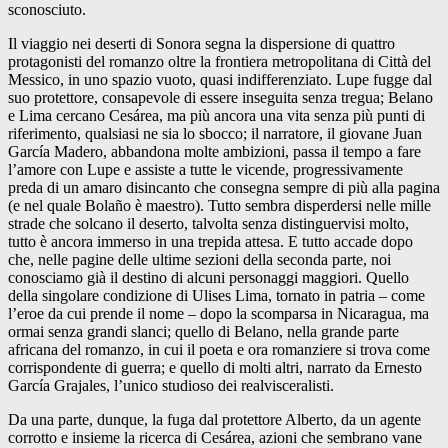
sconosciuto.
Il viaggio nei deserti di Sonora segna la dispersione di quattro
protagonisti del romanzo oltre la frontiera metropolitana di Città del
Messico, in uno spazio vuoto, quasi indifferenziato. Lupe fugge dal
suo protettore, consapevole di essere inseguita senza tregua; Belano
e Lima cercano Cesárea, ma più ancora una vita senza più punti di
riferimento, qualsiasi ne sia lo sbocco; il narratore, il giovane Juan
García Madero, abbandona molte ambizioni, passa il tempo a fare
l’amore con Lupe e assiste a tutte le vicende, progressivamente
preda di un amaro disincanto che consegna sempre di più alla pagina
(e nel quale Bolaño è maestro). Tutto sembra disperdersi nelle mille
strade che solcano il deserto, talvolta senza distinguervisi molto,
tutto è ancora immerso in una trepida attesa. E tutto accade dopo
che, nelle pagine delle ultime sezioni della seconda parte, noi
conosciamo già il destino di alcuni personaggi maggiori. Quello
della singolare condizione di Ulises Lima, tornato in patria – come
l’eroe da cui prende il nome – dopo la scomparsa in Nicaragua, ma
ormai senza grandi slanci; quello di Belano, nella grande parte
africana del romanzo, in cui il poeta e ora romanziere si trova come
corrispondente di guerra; e quello di molti altri, narrato da Ernesto
García Grajales, l’unico studioso dei realvisceralisti.
Da una parte, dunque, la fuga dal protettore Alberto, da un agente
corrotto e insieme la ricerca di Cesárea, azioni che sembrano vane