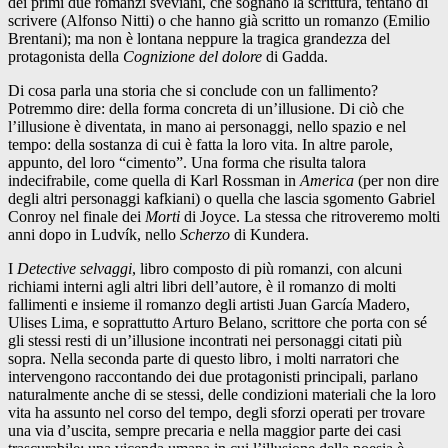
dei primi due romanzi sveviani, che sognano la scrittura, tentano di
scrivere (Alfonso Nitti) o che hanno già scritto un romanzo (Emilio
Brentani); ma non è lontana neppure la tragica grandezza del
protagonista della
Cognizione del dolore
di Gadda.
Di cosa parla una storia che si conclude con un fallimento?
Potremmo dire: della forma concreta di un’illusione. Di ciò che
l’illusione è diventata, in mano ai personaggi, nello spazio e nel
tempo: della sostanza di cui è fatta la loro vita. In altre parole,
appunto, del loro “cimento”. Una forma che risulta talora
indecifrabile, come quella di Karl Rossman in
America
(per non dire
degli altri personaggi kafkiani) o quella che lascia sgomento Gabriel
Conroy nel finale dei
Morti
di Joyce. La stessa che ritroveremo molti
anni dopo in Ludvík, nello
Scherzo
di Kundera.
I
Detective selvaggi
, libro composto di più romanzi, con alcuni
richiami interni agli altri libri dell’autore, è il romanzo di molti
fallimenti e insieme il romanzo degli artisti Juan García Madero,
Ulises Lima, e soprattutto Arturo Belano, scrittore che porta con sé
gli stessi resti di un’illusione incontrati nei personaggi citati più
sopra. Nella seconda parte di questo libro, i molti narratori che
intervengono raccontando dei due protagonisti principali, parlano
naturalmente anche di se stessi, delle condizioni materiali che la loro
vita ha assunto nel corso del tempo, degli sforzi operati per trovare
una via d’uscita, sempre precaria e nella maggior parte dei casi