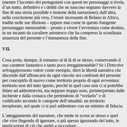
(mentre l’incontro dei protagonisti con questi tre personaggi si rivela,
d’un tratto, definitivo e i delitti che ne nascono segnano davvero la
fine di una storia possibile e insieme della narrazione); dall’altra,
nella conclusione più vera, l’errare incessante di Belano in Africa,
tradito nelle sue illusioni – eppure mai come in questo frangente
personaggio memorabile – pronto a vivere l’avventura come destino,
in un incanto da cavaliere ariostesco che ha compreso la sconfinata
amarezza del presente e l’immanenza della fine.
VII.
Cosa porta, dunque, il romanzo al di là di se stesso, conservando il
suo carattere fantastico e tanto poco irreggimentabile? Se i
Detective
selvaggi
possono valere come esempio, direi la libertà narrativa che
discende dall’affrancarsi da ogni vincolo nei confronti del presente
per concepirlo di nuovo come territorio proprio di ogni avventura:
territorio non del tutto ignoto, perché in quel caso non ci si potrebbe
fidare ad addentrarvisi, ma neppure troppo noto, preinterpretato dalle
inchieste e dalla cronaca che pretendono di “svelarlo” e di
codificarlo secondo le categorie dell’attualità: un territorio
inesplorato, nel quale ci si può addentrare con un minimo di fiducia.
L’atteggiamento del narratore, che mette in scena se stesso e quel
che vive fingendo di ignorare, o più spesso ignorando del tutto, le
implicazioni di ciò che andrà a raccontare.