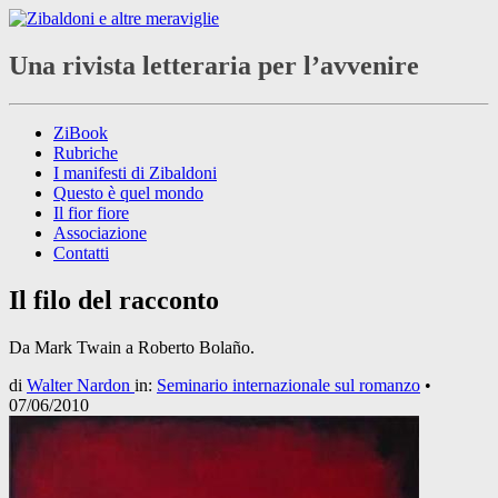
Una rivista letteraria per l’avvenire
ZiBook
Rubriche
I manifesti di Zibaldoni
Questo è quel mondo
Il fior fiore
Associazione
Contatti
Il filo del racconto
Da Mark Twain a Roberto Bolaño.
di
Walter Nardon
in:
Seminario internazionale sul romanzo
•
07/06/2010