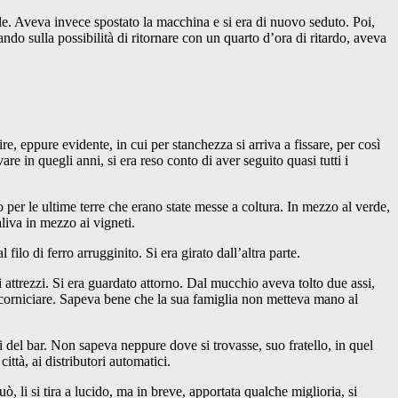
elle. Aveva invece spostato la macchina e si era di nuovo seduto. Poi,
ndo sulla possibilità di ritornare con un quarto d’ora di ritardo, aveva
, eppure evidente, in cui per stanchezza si arriva a fissare, per così
re in quegli anni, si era reso conto di aver seguito quasi tutti i
 per le ultime terre che erano state messe a coltura. In mezzo al verde,
liva in mezzo ai vigneti.
filo di ferro arrugginito. Si era girato dall’altra parte.
i attrezzi. Si era guardato attorno. Dal mucchio aveva tolto due assi,
 incorniciare. Sapeva bene che la sua famiglia non metteva mano al
li del bar. Non sapeva neppure dove si trovasse, suo fratello, in quel
ittà, ai distributori automatici.
ò, li si tira a lucido, ma in breve, apportata qualche miglioria, si