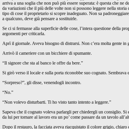
arriva a una soglia che non può più essere superata: è questa che ne de
da variazioni che il più delle volte non si possono leggere nella storia
tipo di cose il proprietario si scopre inadeguato. Non sa padroneggia
a qualcuno, deve già pensare a sostituirle.
Se ci si fermasse alla superficie delle cose, l’intera questione della p
argomenti per criticarla.
Aprì il giornale. Aveva bisogno di distrarsi. Non c’era molta gente in 
Arrivò il cameriere con un bicchiere di spumante.
“Il signore che sta al banco le offre da bere.”
Si girò verso il locale e sulla porta riconobbe suo cognato. Sembrava 
“Sorpreso?”, gli disse, venendogli incontro.
“No.”
“Non volevo disturbarti. Ti ho visto tanto intento a leggere.”
Sapeva che il cognato voleva parlargli per chiedergli un consiglio. S
da lui per tornare al lavoro era un po’ come passare da un tavolo all’al
Dopo il restauro, la facciata aveva riacquistato il colore grigio, chiar