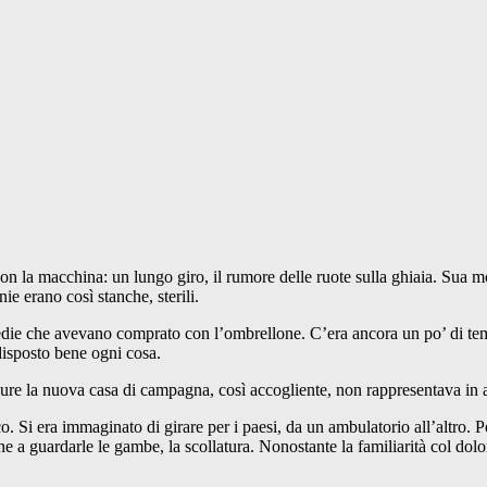
 con la macchina: un lungo giro, il rumore delle ruote sulla ghiaia. Sua mo
ie erano così stanche, sterili.
sedie che avevano comprato con l’ombrellone. C’era ancora un po’ di temp
disposto bene ogni cosa.
Eppure la nuova casa di campagna, così accogliente, non rappresentava in
 Si era immaginato di girare per i paesi, da un ambulatorio all’altro. Poi
e a guardarle le gambe, la scollatura. Nonostante la familiarità col dol