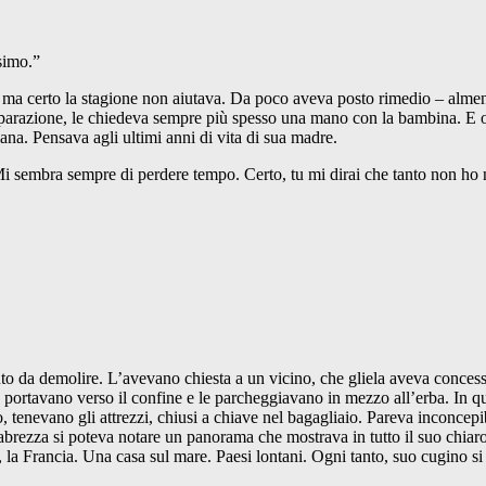
simo.”
e, ma certo la stagione non aiutava. Da poco aveva posto rimedio – alm
separazione, le chiedeva sempre più spesso una mano con la bambina. E or
na. Pensava agli ultimi anni di vita di sua madre.
“Mi sembra sempre di perdere tempo. Certo, tu mi dirai che tanto non ho ni
to da demolire. L’avevano chiesta a un vicino, che gliela aveva concess
 portavano verso il confine e le parcheggiavano in mezzo all’erba. In qu
, tenevano gli attrezzi, chiusi a chiave nel bagagliaio. Pareva inconcep
rabrezza si poteva notare un panorama che mostrava in tutto il suo chiar
a, la Francia. Una casa sul mare. Paesi lontani. Ogni tanto, suo cugino 