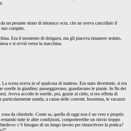
e.
a da un pesante strato di intonaco ocra, che ne aveva cancellato il
l suo compito.
china. Era il momento di sbrigarsi, ma gli piaceva rimanere seduto,
hiesa e si avviò verso la macchina.
 La scena aveva in sé qualcosa di inatteso. Era stato divertente, si era
ue sorelle in giardino: passeggiavano, guardavano le piante. In fin dei
. Aveva accolto le sorelle, poi, grazie al cielo, si era offerta di
ata particolarmente umida, a causa delle correnti. Insomma, le vacanze
.
na cosa da chiederle. Come sa, quello di oggi non è un vero e proprio
 restando tutte le altre condizioni, comporterebbe un rinvio troppo
iedevo: c’è bisogno di un lungo lavoro per ritrascrivere la pratica?
no?”