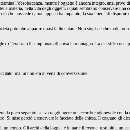
termina l’obsolescenza, mentre l’oggetto è ancora integro, anzi privo di
 della materia, nella vita degli oggetti, i quali sembrano conservare una
re ciò che possiede e, non appena ha imparato, la sua libertà di dispor
roprietà potrebbe apparire quasi fallimentare. Non stupisce che molti, non
giro. C’era stato il campionato di corsa in montagna. La classifica occu
eccitato, ma lui non era in vena di conversazione.
i era da poco separato, senza raggiungere un accordo ragionevole con la 
tro. Si mise perciò a osservare la facciata della chiesa. Il cognato gli d
o di un tempo. Gli archi della loggia, e in parte il rosone, restituiti a u