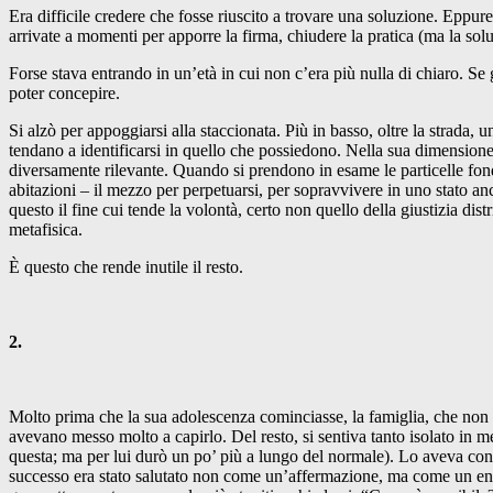
Era difficile credere che fosse riuscito a trovare una soluzione. Eppur
arrivate a momenti per apporre la firma, chiudere la pratica (ma la solu
Forse stava entrando in un’età in cui non c’era più nulla di chiaro. 
poter concepire.
Si alzò per appoggiarsi alla staccionata. Più in basso, oltre la strada,
tendano a identificarsi in quello che possiedono. Nella sua dimensione
diversamente rilevante. Quando si prendono in esame le particelle fond
abitazioni – il mezzo per perpetuarsi, per sopravvivere in uno stato anc
questo il fine cui tende la volontà, certo non quello della giustizia di
metafisica.
È questo che rende inutile il resto.
2.
Molto prima che la sua adolescenza cominciasse, la famiglia, che non av
avevano messo molto a capirlo. Del resto, si sentiva tanto isolato in 
questa; ma per lui durò un po’ più a lungo del normale). Lo aveva confi
successo era stato salutato non come un’affermazione, ma come un enigma