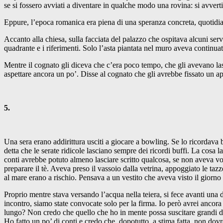
se si fossero avviati a diventare in qualche modo una rovina: si avver
Eppure, l’epoca romanica era piena di una speranza concreta, quotidian
Accanto alla chiesa, sulla facciata del palazzo che ospitava alcuni serv
quadrante e i riferimenti. Solo l’asta piantata nel muro aveva continua
Mentre il cognato gli diceva che c’era poco tempo, che gli avevano las
aspettare ancora un po’. Disse al cognato che gli avrebbe fissato un a
5.
Una sera erano addirittura usciti a giocare a bowling. Se lo ricordava b
detta che le serate ridicole lasciano sempre dei ricordi buffi. La cosa
conti avrebbe potuto almeno lasciare scritto qualcosa, se non aveva vogl
preparare il tè. Aveva preso il vassoio dalla vetrina, appoggiato le t
al mare erano a rischio. Pensava a un vestito che aveva visto il giorn
Proprio mentre stava versando l’acqua nella teiera, si fece avanti una 
incontro, siamo state convocate solo per la firma. Io però avrei ancora
lungo? Non credo che quello che ho in mente possa suscitare grandi dis
Ho fatto un po’ di conti e credo che, dopotutto, a stima fatta, non dovr