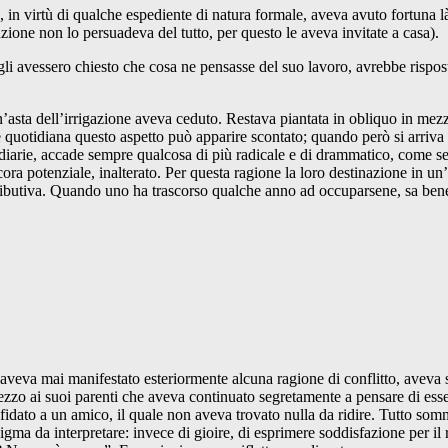
e, in virtù di qualche espediente di natura formale, aveva avuto fortuna 
zione non lo persuadeva del tutto, per questo le aveva invitate a casa).
Se gli avessero chiesto che cosa ne pensasse del suo lavoro, avrebbe ri
 un’asta dell’irrigazione aveva ceduto. Restava piantata in obliquo in mez
 quotidiana questo aspetto può apparire scontato; quando però si arriva 
iarie, accade sempre qualcosa di più radicale e di drammatico, come se l
ora potenziale, inalterato. Per questa ragione la loro destinazione in un’
stributiva. Quando uno ha trascorso qualche anno ad occuparsene, sa bene 
eva mai manifestato esteriormente alcuna ragione di conflitto, aveva sco
mezzo ai suoi parenti che aveva continuato segretamente a pensare di esse
dato a un amico, il quale non aveva trovato nulla da ridire. Tutto somma
 da interpretare: invece di gioire, di esprimere soddisfazione per il ris