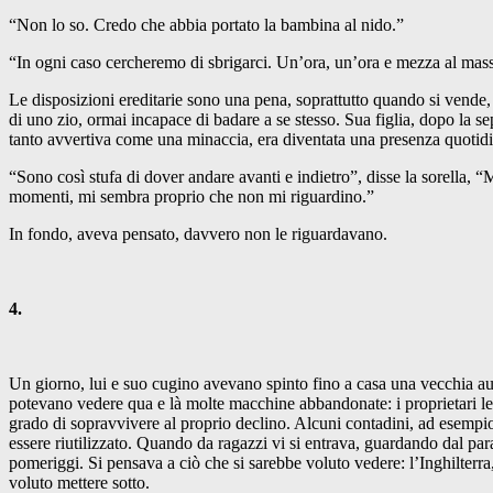
“Non lo so. Credo che abbia portato la bambina al nido.”
“In ogni caso cercheremo di sbrigarci. Un’ora, un’ora e mezza al mas
Le disposizioni ereditarie sono una pena, soprattutto quando si vend
di uno zio, ormai incapace di badare a se stesso. Sua figlia, dopo la 
tanto avvertiva come una minaccia, era diventata una presenza quotidia
“Sono così stufa di dover andare avanti e indietro”, disse la sorella, 
momenti, mi sembra proprio che non mi riguardino.”
In fondo, aveva pensato, davvero non le riguardavano.
4.
Un giorno, lui e suo cugino avevano spinto fino a casa una vecchia au
potevano vedere qua e là molte macchine abbandonate: i proprietari le
grado di sopravvivere al proprio declino. Alcuni contadini, ad esempio
essere riutilizzato. Quando da ragazzi vi si entrava, guardando dal pa
pomeriggi. Si pensava a ciò che si sarebbe voluto vedere: l’Inghilterr
voluto mettere sotto.