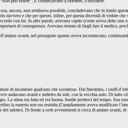
? Non può essere”. E cominciavano a riflettere, a discutere.
a cosa, ancora, non sembrava possibile, concludevano che in fondo quest
rlo davvero e che per questo, infine, per questa diversità di vedute che
ccordo con lui. In altre parole, avevano capito (come aveva detto uno z
mportarsi di conseguenza. Avevano tentato di fargli fare il medico, perc
ell’andare avanti, nel proseguire quanto aveva incominciato, continuand
timore di incontrare qualcuno che scendesse. Dal finestrino, i ciuffi d’
e andavano avanti e indietro da sole, con la vecchia auto. Di tutto ciò c
ampo. La stima era fatta ed era buona. Inutile perderci del tempo. Sua so
fino la materia non era resistita (l’ampliamento aveva modificato l’inte
el salotto). Di fronte a certi avvenimenti si cerca di andare avanti, di f