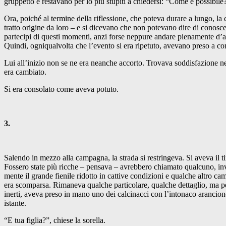
gruppetto e restavano per lo più stupiti a chiedersi: “Come è possibile
Ora, poiché al termine della riflessione, che poteva durare a lungo, l
tratto origine da loro – e si dicevano che non potevano dire di conosce
partecipi di questi momenti, anzi forse neppure andare pienamente d’a
Quindi, ogniqualvolta che l’evento si era ripetuto, avevano preso a co
Lui all’inizio non se ne era neanche accorto. Trovava soddisfazione n
era cambiato.
Si era consolato come aveva potuto.
3.
Salendo in mezzo alla campagna, la strada si restringeva. Si aveva il 
Fossero state più ricche – pensava – avrebbero chiamato qualcuno, invec
mente il grande fienile ridotto in cattive condizioni e qualche altro c
era scomparsa. Rimaneva qualche particolare, qualche dettaglio, ma per
inerti, aveva preso in mano uno dei calcinacci con l’intonaco arancione d
istante.
“E tua figlia?”, chiese la sorella.