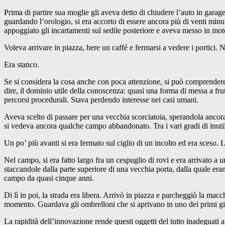
Prima di partire sua moglie gli aveva detto di chiudere l’auto in garage
guardando l’orologio, si era accorto di essere ancora più di venti minut
appoggiato gli incartamenti sul sedile posteriore e aveva messo in mot
Voleva arrivare in piazza, bere un caffé e fermarsi a vedere i portici.
Era stanco.
Se si considera la cosa anche con poca attenzione, si può comprendere c
dire, il dominio utile della conoscenza: quasi una forma di messa a frutt
percorsi procedurali. Stava perdendo interesse nei casi umani.
Aveva scelto di passare per una vecchia scorciatoia, sperandola ancora 
si vedeva ancora qualche campo abbandonato. Tra i vari gradi di inutil
Un po’ più avanti si era fermato sul ciglio di un incolto ed era sceso. Le
Nel campo, si era fatto largo fra un cespuglio di rovi e era arrivato a 
staccandole dalla parte superiore di una vecchia porta, dalla quale era
campo da quasi cinque anni.
Di lì in poi, la strada era libera. Arrivò in piazza e parcheggiò la mac
momento. Guardava gli ombrelloni che si aprivano in uno dei primi giorni 
La rapidità dell’innovazione rende questi oggetti del tutto inadeguati a 