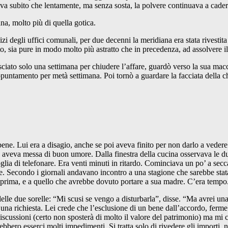
tiva subito che lentamente, ma senza sosta, la polvere continuava a cader
a, molto più di quella gotica.
izi degli uffici comunali, per due decenni la meridiana era stata rivestit
to, sia pure in modo molto più astratto che in precedenza, ad assolvere i
ciato solo una settimana per chiudere l’affare, guardò verso la sua mac
ppuntamento per metà settimana. Poi tornò a guardare la facciata della c
ene. Lui era a disagio, anche se poi aveva finito per non darlo a vedere.
 la aveva messa di buon umore. Dalla finestra della cucina osservava le d
ia di telefonare. Era venti minuti in ritardo. Cominciava un po’ a seccarsi
azze. Secondo i giornali andavano incontro a una stagione che sarebbe st
o prima, e a quello che avrebbe dovuto portare a sua madre. C’era tempo
delle due sorelle: “Mi scusi se vengo a disturbarla”, disse. “Ma avrei u
 una richiesta. Lei crede che l’esclusione di un bene dall’accordo, ferme
cussioni (certo non sposterà di molto il valore del patrimonio) ma mi ch
ebbero esserci molti impedimenti. Si tratta solo di rivedere gli importi, 