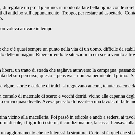
, di regolare un po’ il giardino, in modo da fare bella figura con le sor
i di anticipo sull’appuntamento. Troppo, per restare ad aspettarle. Conta
o.
 Non voleva arrivare in tempo.
he c’è quasi sempre un punto nella vita di un uomo, difficile da stabilire
o delle immagini. Ripercorrendo le situazioni in cui si era venuto a trova
libera, un tratto di strada che tagliava attraverso la campagna, passando
ità del suo percorso, questo – pensava – non era per niente il primo. Sa
 vigne, storte e cariche di tralci, si reggevano ancora, tenute assieme dal 
un cumulo di materiale di scarto e vecchi detriti, vicino alla capanna degl
no ormai quasi divelte. Aveva pensato di fissarle a una tavola, di farle
china vicino alla macelleria. Poi passò in edicola e andò a sedersi ai tavo
di sole, i frigoriferi esterni, il condizionatore, la cassa. Pensava alla c
un aggiornamento che ne interessi la struttura. Certo, si fa quel che si pu