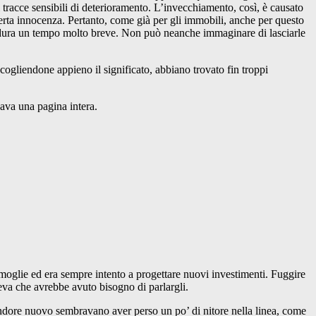
 tracce sensibili di deterioramento. L’invecchiamento, così, è causato
 certa innocenza. Pertanto, come già per gli immobili, anche per questo
ne dura un tempo molto breve. Non può neanche immaginare di lasciarle
 cogliendone appieno il significato, abbiano trovato fin troppi
pava una pagina intera.
moglie ed era sempre intento a progettare nuovi investimenti. Fuggire
iceva che avrebbe avuto bisogno di parlargli.
n candore nuovo sembravano aver perso un po’ di nitore nella linea, come