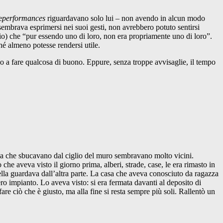
e
performances
riguardavano solo lui – non avendo in alcun modo
 sembrava esprimersi nei suoi gesti, non avrebbero potuto sentirsi
io) che “pur essendo uno di loro, non era propriamente uno di loro”.
hé almeno potesse rendersi utile.
o a fare qualcosa di buono. Eppure, senza troppe avvisaglie, il tempo
erba che sbucavano dal ciglio del muro sembravano molto vicini.
he aveva visto il giorno prima, alberi, strade, case, le era rimasto in
rella guardava dall’altra parte. La casa che aveva conosciuto da ragazza
ro impianto. Lo aveva visto: si era fermata davanti al deposito di
are ciò che è giusto, ma alla fine si resta sempre più soli. Rallentò un