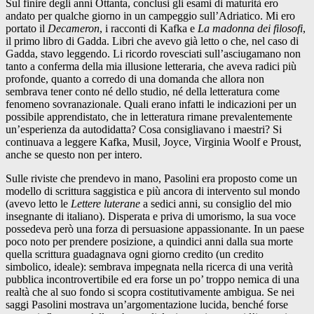
Sul finire degli anni Ottanta, conclusi gli esami di maturità ero
andato per qualche giorno in un campeggio sull’Adriatico. Mi ero
portato il
Decameron
, i racconti di Kafka e
La madonna dei filosofi
,
il primo libro di Gadda. Libri che avevo già letto o che, nel caso di
Gadda, stavo leggendo. Li ricordo rovesciati sull’asciugamano non
tanto a conferma della mia illusione letteraria, che aveva radici più
profonde, quanto a corredo di una domanda che allora non
sembrava tener conto né dello studio, né della letteratura come
fenomeno sovranazionale. Quali erano infatti le indicazioni per un
possibile apprendistato, che in letteratura rimane prevalentemente
un’esperienza da autodidatta? Cosa consigliavano i maestri? Si
continuava a leggere Kafka, Musil, Joyce, Virginia Woolf e Proust,
anche se questo non per intero.
Sulle riviste che prendevo in mano, Pasolini era proposto come un
modello di scrittura saggistica e più ancora di intervento sul mondo
(avevo letto le
Lettere luterane
a sedici anni, su consiglio del mio
insegnante di italiano). Disperata e priva di umorismo, la sua voce
possedeva però una forza di persuasione appassionante. In un paese
poco noto per prendere posizione, a quindici anni dalla sua morte
quella scrittura guadagnava ogni giorno credito (un credito
simbolico, ideale): sembrava impegnata nella ricerca di una verità
pubblica incontrovertibile ed era forse un po’ troppo nemica di una
realtà che al suo fondo si scopra costitutivamente ambigua. Se nei
saggi Pasolini mostrava un’argomentazione lucida, benché forse