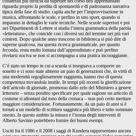
collaterali più difficili da superare nel corso dell’apprendistato
riguarda proprio la perdita di spontaneità e di padronanza narrativa
tipica della fase di studio: capita anche per l’improvvisazione in
musica, affrontando le scale, e perfino in uno sport, quando si
imparano in dettaglio le varie tecniche. Nelle scuole superiori e poi
nei Dipartimenti di Lettere si studia l’intera grammatica della parola
«letteratura», che coincide con i diversi usi del termine nei più vari
contesti. Dopo qualche anno trascorso in biblioteca si può dire di
saperne qualcosa, ma questa ricerca grammaticale, per quanto
feconda, resta molto lontana dall’apprendistato e può perfino
rivelarsi nociva se non si accompagna a una pratica incoraggiante.
C’è stato un tempo in cui a scuola si insegnava a comporre un
sonetto e ci sono state almeno un paio di generazioni che, in virtù di
una modernità orgogliosamente raggiunta, hanno riso di questa
competenza trovandola inutile. In tempi più recenti la glorificazione
dell’articolo di giornale, promosso dallo zelo del Ministero a genere
letterario – senza peraltro specificare per quale ragione un articolo di
costume si allontani dal tono della cronaca – non può certo meritare
maggiore considerazione. Fortunatamente, da un paio di anni si è
tornati a un modello di scrittura saggistica più libero e tutto sommato
onesto. In questo ambito la misura e l’ironia degli interventi di
Alberto Savinio potrebbero fornire dei buoni esempi.
Usciti fra il 1986 e il 2008 i saggi di Kundera rappresentano ancora