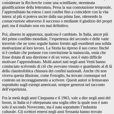
considerare la
Recherche
come una scintillante, sterminata
giustificazione della letteratura. Persa la sua connotazione temporale,
l’apprendistato ha esteso i suoi confini fino a coincidere con la vita
intera: al più si poteva uscire dalla sua prima fase, ottenendo la
consacrazione
attraverso il successo o mediante il giudizio dei propri
pari; ma il risultato non era mai definitivo.
Poi, almeno in apparenza, qualcosa è cambiato. In Italia, ancor più
del primo conflitto mondiale, l’esperienza del secondo e delle varie
traversie che ne sono seguite hanno fornito agli esordienti una solida
motivazione al loro lavoro. La Storia ha ripreso il suo corso: finché
si è creduto che portasse con convinzione la maiuscola, ossia che
fosse dotata di una direzione e di un verso, non è stato difficile
motivare l’apprendistato. Molti autori nati negli anni Venti hanno
cominciato scrivendo di ciò che avevano vissuto e guardando al di là
della claustrofobica chiusura dei confini nazionali. Anche chi non
viveva questa illusione, come Fenoglio, ha trovato comunque nel
contesto un incoraggiamento a scrivere. Questi autori si fermavano
soprattutto sugli esempi americani, sempre generosi nel racconto
dell’esperienza.
Fra la metà degli anni Cinquanta e il 1963, vale a dire negli anni del
boom, in Italia si è oltrepassata una soglia oltre la quale non è nato
solo il secondo Novecento, ma è nata soprattutto l’industria
culturale. Gli scrittori emersi negli anni Sessanta hanno trovato