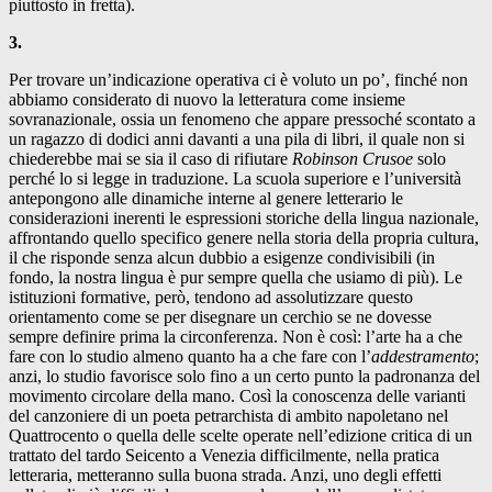
piuttosto in fretta).
3.
Per trovare un’indicazione operativa ci è voluto un po’, finché non
abbiamo considerato di nuovo la letteratura come insieme
sovranazionale, ossia un fenomeno che appare pressoché scontato a
un ragazzo di dodici anni davanti a una pila di libri, il quale non si
chiederebbe mai se sia il caso di rifiutare
Robinson Crusoe
solo
perché lo si legge in traduzione. La scuola superiore e l’università
antepongono alle dinamiche interne al genere letterario le
considerazioni inerenti le espressioni storiche della lingua nazionale,
affrontando quello specifico genere nella storia della propria cultura,
il che risponde senza alcun dubbio a esigenze condivisibili (in
fondo, la nostra lingua è pur sempre quella che usiamo di più). Le
istituzioni formative, però, tendono ad assolutizzare questo
orientamento come se per disegnare un cerchio se ne dovesse
sempre definire prima la circonferenza. Non è così: l’arte ha a che
fare con lo studio almeno quanto ha a che fare con l’
addestramento
;
anzi, lo studio favorisce solo fino a un certo punto la padronanza del
movimento circolare della mano. Così la conoscenza delle varianti
del canzoniere di un poeta petrarchista di ambito napoletano nel
Quattrocento o quella delle scelte operate nell’edizione critica di un
trattato del tardo Seicento a Venezia difficilmente, nella pratica
letteraria, metteranno sulla buona strada. Anzi, uno degli effetti