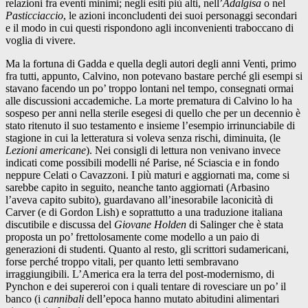
relazioni fra eventi minimi; negli esiti più alti, nell’
Adalgisa
o nel
Pasticciaccio
, le azioni inconcludenti dei suoi personaggi secondari
e il modo in cui questi rispondono agli inconvenienti traboccano di
voglia di vivere.
Ma la fortuna di Gadda e quella degli autori degli anni Venti, primo
fra tutti, appunto, Calvino, non potevano bastare perché gli esempi si
stavano facendo un po’ troppo lontani nel tempo, consegnati ormai
alle discussioni accademiche. La morte prematura di Calvino lo ha
sospeso per anni nella sterile esegesi di quello che per un decennio è
stato ritenuto il suo testamento e insieme l’esempio irrinunciabile di
stagione in cui la letteratura si voleva senza rischi, diminuita, (le
Lezioni americane
). Nei consigli di lettura non venivano invece
indicati come possibili modelli né Parise, né Sciascia e in fondo
neppure Celati o Cavazzoni. I più maturi e aggiornati ma, come si
sarebbe capito in seguito, neanche tanto aggiornati (Arbasino
l’aveva capito subito), guardavano all’inesorabile laconicità di
Carver (e di Gordon Lish) e soprattutto a una traduzione italiana
discutibile e discussa del
Giovane Holden
di Salinger che è stata
proposta un po’ frettolosamente come modello a un paio di
generazioni di studenti. Quanto al resto, gli scrittori sudamericani,
forse perché troppo vitali, per quanto letti sembravano
irraggiungibili. L’America era la terra del post-modernismo, di
Pynchon e dei supereroi con i quali tentare di rovesciare un po’ il
banco (i
cannibali
dell’epoca hanno mutato abitudini alimentari