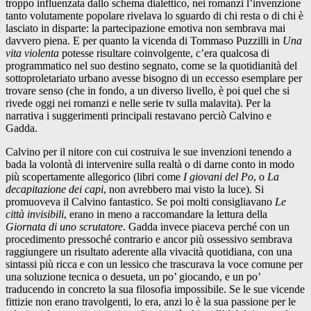
troppo influenzata dallo schema dialettico, nei romanzi l’invenzione
tanto volutamente popolare rivelava lo sguardo di chi resta o di chi è
lasciato in disparte: la partecipazione emotiva non sembrava mai
davvero piena. E per quanto la vicenda di Tommaso Puzzilli in
Una
vita violenta
potesse risultare coinvolgente, c’era qualcosa di
programmatico nel suo destino segnato, come se la quotidianità del
sottoproletariato urbano avesse bisogno di un eccesso esemplare per
trovare senso (che in fondo, a un diverso livello, è poi quel che si
rivede oggi nei romanzi e nelle serie tv sulla malavita). Per la
narrativa i suggerimenti principali restavano perciò Calvino e
Gadda.
Calvino per il nitore con cui costruiva le sue invenzioni tenendo a
bada la volontà di intervenire sulla realtà o di darne conto in modo
più scopertamente allegorico (libri come
I giovani del Po
, o
La
decapitazione dei capi
, non avrebbero mai visto la luce). Si
promuoveva il Calvino fantastico. Se poi molti consigliavano
Le
città invisibili
, erano in meno a raccomandare la lettura della
Giornata di uno scrutatore
. Gadda invece piaceva perché con un
procedimento pressoché contrario e ancor più ossessivo sembrava
raggiungere un risultato aderente alla vivacità quotidiana, con una
sintassi più ricca e con un lessico che trascurava la voce comune per
una soluzione tecnica o desueta, un po’ giocando, e un po’
traducendo in concreto la sua filosofia impossibile. Se le sue vicende
fittizie non erano travolgenti, lo era, anzi lo è la sua passione per le