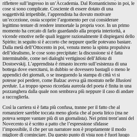
riflettere sull’ingresso in un’Accademia. Dal Romanticismo in poi, le
cose si sono complicate. Cosciente di essere dotato di una
soggettività irripetibile, l’apprendista ha dovuto motivare
un’eccezione, ossia scoprire l’argomento per cui considerare
legittimo tentare di rendere immortale la propria voce. In un primo
momento ha cercato di farlo guardando alla propria interiorità, a
vicende emotive nelle quali leggere razionalmente il dispiegarsi dello
Spirito; in seguito si è accorto che neppure quelle potevano bastare.
Dalla metà dell’Ottocento in poi, venuta meno la spinta propulsiva
dell’idealismo, le cose sono precipitate: la discussione si è fatta
interminabile, come nei dialoghi vertiginosi dell’
Idiota
di
Dostoevskij. L’apprendista è rimasto incerto sull’esistenza di una
bottega dove esercitarsi, in dubbio se dovessero bastagli o meno le
appendici dei giornali, o se inseguendo la stampa di città vi si
potesse poi perdere, come Balzac aveva già mostrato nelle
Illusioni
perdute.
La troppo spesso ricordata aureola del poeta è finita in una
pozzanghera dalla quale non sembrava più neppure il caso di andare
a raccoglierla.
Così la carriera si è fatta più confusa, tranne per il fatto che al
romanziere sarebbe toccata meno gloria che al poeta lirico (ma ne
poteva sempre vantare più di un giornalista). Nei primi trent’anni del
Novecento si è scritto a patto che l’espressione sfidasse
l’impossibile, il che per un narratore non è propriamente il modo
migliore di cominciare. Da questo punto di vista non è fuori luogo