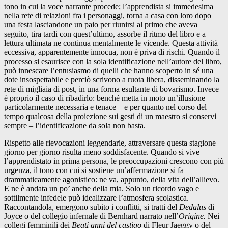
tono in cui la voce narrante procede; l’apprendista si immedesima
nella rete di relazioni fra i personaggi, torna a casa con loro dopo
una festa lasciandone un paio per riunirsi al primo che aveva
seguito, tira tardi con quest’ultimo, assorbe il ritmo del libro e a
lettura ultimata ne continua mentalmente le vicende. Questa attività
eccessiva, apparentemente innocua, non è priva di rischi. Quando il
processo si esaurisce con la sola identificazione nell’autore del libro,
può innescare l’entusiasmo di quelli che hanno scoperto in sé una
dote insospettabile e perciò scrivono a ruota libera, disseminando la
rete di migliaia di post, in una forma esultante di bovarismo. Invece
è proprio il caso di ribadirlo: benché metta in moto un’illusione
particolarmente necessaria e tenace – e per quanto nel corso del
tempo qualcosa della proiezione sui gesti di un maestro si conservi
sempre – l’identificazione da sola non basta.
Rispetto alle rievocazioni leggendarie, attraversare questa stagione
giorno per giorno risulta meno soddisfacente. Quando si vive
l’apprendistato in prima persona, le preoccupazioni crescono con più
urgenza, il tono con cui si sostiene un’affermazione si fa
drammaticamente agonistico: ne va, appunto, della vita dell’allievo.
E ne è andata un po’ anche della mia. Solo un ricordo vago e
sottilmente infedele può idealizzare l’atmosfera scolastica.
Raccontandola, emergono subito i conflitti, si tratti del
Dedalus
di
Joyce o del collegio infernale di Bernhard narrato nell’
Origine.
Nei
collegi femminili dei
Beati anni del castigo
di Fleur Jaeggy o del