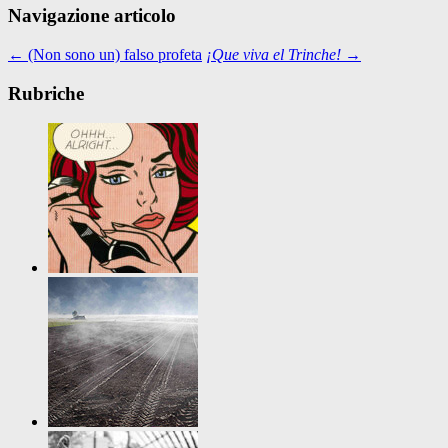
Navigazione articolo
←
(Non sono un) falso profeta
¡Que viva el Trinche!
→
Rubriche