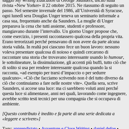
saggio
My Writing Education
di George Saunders, uscito sulla
rivista «New Yorker» il 22 ottobre 2015. Ne riassumo di seguito un
passo. Nel semestre invernale del 1986, all’Università di Syracuse,
ogni lunedì sera Douglas Unger teneva un seminario informale a
casa sua, frequentato anche da Saunders. La moglie di Unger
preparava la cena che tutti assieme, studenti e professore,
mangiavano durante l’intervallo. Un giorno Unger propose che,
come esercizio, i presenti raccontassero qualcosa della propria vita.
Erano terrorizzati perché pensavano di non avere da parte alcuna
storia valida. In realtà poi ciascuno fece un buon lavoro: nessuno
voleva presentare qualcosa di noioso e quindi cercarono di
raccontare una storia che trovavano interessante usando lo
humour
,
le sottolineature, la dissimulazione, gli accenti più buffi, tutto ciò che
di solito si usa per rendere interessante qualcosa quando la si
racconta, «ad esempio per trarsi d’impaccio o per sedurre
qualcuno». «Ciò che facciamo scrivendo non è del tutto diverso da
ciò che continuiamo a fare nelle nostre vite». Quella sera, scrive
Saunders, si accese una luce: ma ci sarebbero voluti anni perché
questa luce si alimentasse, anni nei quali, lavorando come ingegnere,
avrebbe scritto testi tecnici per una compagnia che si occupava di
ambiente.
[Questo contributo è inedito e fa parte di una serie dedicata a
«leggere e scrivere»]
Tags:
apprendistato
•
Avventure e Close Writing
•
daniel defoe
•