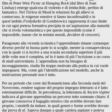
film di Peter Weir
Picnic at Hanging Rock
(dal libro di Joan
Lindsay) emerge qualcosa di violento e di irriducibile, perfino di
fantastico. Nel
Törless
di Musil le relazioni fra gli allievi si
contorcono, le esigenze emotive si fanno inconfessabili e in
quest’ambito
Ferdydurke
di Gombrowicz rappresenta il caso limite
in cui ogni pretesa formativa precipita in un’aspirazione alla maturità
che si rivela volontaristica e per questo impossibile (come è
impossibile, tranne che in termini morali,
decidere
di crescere).
Paragonato alla vicenda scolastica l’apprendistato rimane comunque
diverso perché in buona parte lo si sceglie, mentre la consapevolezza
con la quale ci si iscrive a una scuola secondaria superiore il più
delle volte non è completa, né lo è tanto di più l’iscrizione a un corso
di studi universitario. L’apprendista non ha bisogno di
incoraggiamento, risulta fin troppo motivato alla pratica in cui vuole
impegnarsi. Ma, come già l’identificazione nel modello, anche la
motivazione personale non è tutto.
Per un periodo che corre dal Romanticismo alla Seconda metà del
Novecento, rendere ragione del proprio impegno letterario si è fatto
estremamente difficile. In precedenza, la letteratura di
Ancien régime
indicava al giovane apprendista un percorso tutto sommato chiaro: il
giovane conosceva il bagaglio retorico che avrebbe dovuto fare
proprio, i modelli da imitare, in quali generi e forme avrebbe dovuto
dar prova di sé. Sapeva dunque a quale carriera aspirare e poteva