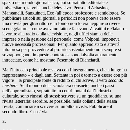
spazio nel mondo giornalistico, poi soprattutto editoriale e
universitario, talvolta anche televisivo. Penso ad Arbasino,
Manganelli, Sanguineti, Eco (all’epoca professore e semiologo). Se
pubblicare articoli sui giornali e periodici non poteva certo essere
una novità per gli scrittori e in fondo non lo era neppure scrivere
sceneggiature – come avevano fatto e facevano Zavattini e Flaiano –
lavorare alla radio o alla televisione, negli uffici stampa delle
imprese o nella gestione del personale, come Volponi, imponeva
nuove necessità professionali. Per quanto apprendistato e attività
intrapresa per provvedere al proprio sostentamento non sempre si
sovrappongano, in questo contesto si sono talvolta amaramente
intrecciate, come ha mostrato l’esempio di Bianciardi.
Ma l’intreccio principale restava con l’insegnamento, che a lungo ha
rappresentato – e dagli anni Settanta in poi è tornato a essere con più
vigore – la principale fonte di reddito di chi scrive, il vero
secondo
mestiere
. Se il mondo della scuola era consueto, anche i passi
dell’apprendistato, soprattutto in centri lontani dall’industria
culturale, sono rimasti gli stessi: scrivere su un quotidiano, su una
rivista letteraria; esordire, se possibile, nella collana della stessa
rivista; cominciare a scrivere su un’altra rivista. Pubblicare il
secondo libro. E così via.
2.