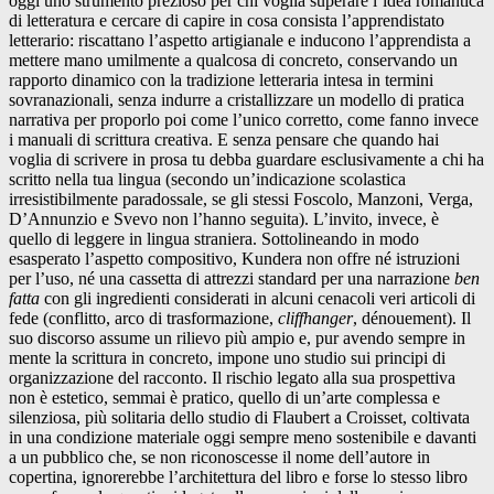
oggi uno strumento prezioso per chi voglia superare l’idea romantica
di letteratura e cercare di capire in cosa consista l’apprendistato
letterario: riscattano l’aspetto artigianale e inducono l’apprendista a
mettere mano umilmente a qualcosa di concreto, conservando un
rapporto dinamico con la tradizione letteraria intesa in termini
sovranazionali, senza indurre a cristallizzare un modello di pratica
narrativa per proporlo poi come l’unico corretto, come fanno invece
i manuali di scrittura creativa. E senza pensare che quando hai
voglia di scrivere in prosa tu debba guardare esclusivamente a chi ha
scritto nella tua lingua (secondo un’indicazione scolastica
irresistibilmente paradossale, se gli stessi Foscolo, Manzoni, Verga,
D’Annunzio e Svevo non l’hanno seguita). L’invito, invece, è
quello di leggere in lingua straniera. Sottolineando in modo
esasperato l’aspetto compositivo, Kundera non offre né istruzioni
per l’uso, né una cassetta di attrezzi standard per una narrazione
ben
fatta
con gli ingredienti considerati in alcuni cenacoli veri articoli di
fede (conflitto, arco di trasformazione,
cliffhanger
, dénouement). Il
suo discorso assume un rilievo più ampio e, pur avendo sempre in
mente la scrittura in concreto, impone uno studio sui principi di
organizzazione del racconto. Il rischio legato alla sua prospettiva
non è estetico, semmai è pratico, quello di un’arte complessa e
silenziosa, più solitaria dello studio di Flaubert a Croisset, coltivata
in una condizione materiale oggi sempre meno sostenibile e davanti
a un pubblico che, se non riconoscesse il nome dell’autore in
copertina, ignorerebbe l’architettura del libro e forse lo stesso libro