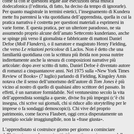
come fa con le questioni legate alle esecuzioni della musica
dodecafonica (l’editoria, di fatto, ha deciso da tempo di ignorarle).
Per quanto magistrale in termini estetici, l’insegnamento di Kundera
mette fra parentesi la vita quotidiana dell’apprendista, quella in cui la
pratica narrativa è costretta per questioni materiali a esprimersi in
varie forme. E questa pratica, per un ulteriore paradosso, ne sta
assumendo proprio alcune dell’amato Settecento kunderiano, anche
se spinge più verso il giornalista e fabbricante di mattoni Daniel
Defoe (
Moll Flanders
), o il narratore e magistrato Henry Fielding,
che verso
Le relazioni pericolose
di Laclos. Non è detto che una
familiarità quotidiana con la scrittura più ibrida non possa nutrire
indirettamente anche la stesura di composizioni narrative più
articolate: dopo aver scritto di tutto, Daniel Defoe è diventato autore
di romanzi a cinquantanove anni. Nel 1975 sulla «New York Times
Review of Books» (7 luglio) parlando di Fielding, Kingsley Amis
notava che il senso dell’umorismo dell’autore di
Tom Jones
è più
vicino al nostro di quello di qualsiasi altro scrittore del passato. In
effetti, è un narratore formidabile. Nel ventunesimo secolo la vita
dell’apprendista somiglia a queste, divise fra più impegni (c’è chi
insegna, chi scrive sui giornali, chi si riduce allo
storytelling
per le
imprese o fa sondaggi demoscopici). Chi vive del proprio
patrimonio, come faceva Flaubert, oggi cerca disperatamente un
prestigio sociale irraggiungibile, non la «frase giusta».
L’apprendistato si costruisce giorno per giorno a cominciare