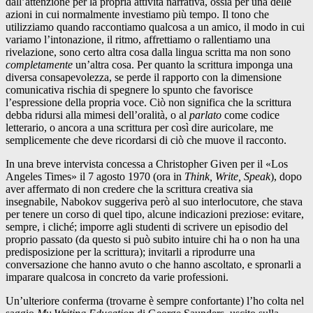
dall’attenzione per la propria attività narrativa, ossia per una delle
azioni in cui normalmente investiamo più tempo. Il tono che
utilizziamo quando raccontiamo qualcosa a un amico, il modo in cui
variamo l’intonazione, il ritmo, affrettiamo o rallentiamo una
rivelazione, sono certo altra cosa dalla lingua scritta ma non sono
completamente
un’altra cosa. Per quanto la scrittura imponga una
diversa consapevolezza, se perde il rapporto con la dimensione
comunicativa rischia di spegnere lo spunto che favorisce
l’espressione della propria voce. Ciò non significa che la scrittura
debba ridursi alla mimesi dell’oralità, o al
parlato
come codice
letterario, o ancora a una scrittura per così dire auricolare, me
semplicemente che deve ricordarsi di ciò che muove il racconto.
In una breve intervista concessa a Christopher Given per il «Los
Angeles Times» il 7 agosto 1970 (ora in
Think, Write, Speak
), dopo
aver affermato di non credere che la scrittura creativa sia
insegnabile, Nabokov suggeriva però al suo interlocutore, che stava
per tenere un corso di quel tipo, alcune indicazioni preziose: evitare,
sempre, i cliché; imporre agli studenti di scrivere un episodio del
proprio passato (da questo si può subito intuire chi ha o non ha una
predisposizione per la scrittura); invitarli a riprodurre una
conversazione che hanno avuto o che hanno ascoltato, e spronarli a
imparare qualcosa in concreto da varie professioni.
Un’ulteriore conferma (trovarne è sempre confortante) l’ho colta nel