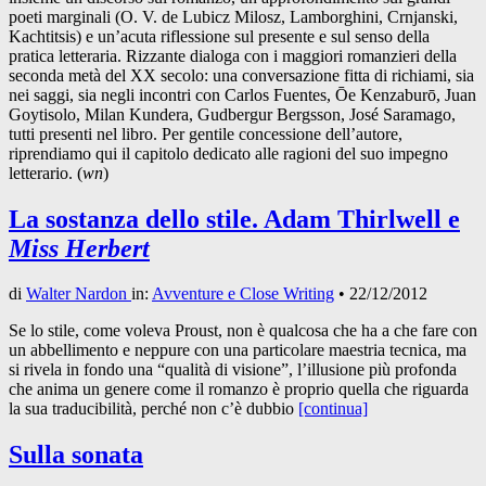
poeti marginali (O. V. de Lubicz Milosz, Lamborghini, Crnjanski,
Kachtitsis) e un’acuta riflessione sul presente e sul senso della
pratica letteraria. Rizzante dialoga con i maggiori romanzieri della
seconda metà del XX secolo: una conversazione fitta di richiami, sia
nei saggi, sia negli incontri con Carlos Fuentes, Ōe Kenzaburō, Juan
Goytisolo, Milan Kundera, Gudbergur Bergsson, José Saramago,
tutti presenti nel libro. Per gentile concessione dell’autore,
riprendiamo qui il capitolo dedicato alle ragioni del suo impegno
letterario. (
wn
)
La sostanza dello stile. Adam Thirlwell e
Miss Herbert
di
Walter Nardon
in:
Avventure e Close Writing
•
22/12/2012
Se lo stile, come voleva Proust, non è qualcosa che ha a che fare con
un abbellimento e neppure con una particolare maestria tecnica, ma
si rivela in fondo una “qualità di visione”, l’illusione più profonda
che anima un genere come il romanzo è proprio quella che riguarda
la sua traducibilità, perché non c’è dubbio
[continua]
Sulla sonata