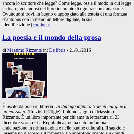
ancora lo scrittore che legge? Come legge, ossia il modo in cui legge
è chiaro, gettandosi nel libro incurante di ogni raccomandazione.
Ovunque si trovi, in bagno o appoggiato alla tettoia di una fermata
d’autobus con in mano un lettore digitale, la sua
identificazione
[continua]
La poesia e il mondo della prosa
di
Massimo Rizzante
in:
De libris
•
21/01/2016
È uscito da poco in libreria
Un dialogo infinito. Note in margine a
un massacro
(Edizioni Effigie), l’ultimo saggio di Massimo
Rizzante. È un libro importante per chi ama la letteratura (il 23
dicembre scorso «La Repubblica» ne ha dato un’ampia
anticipazione in prima pagina e nelle pagine culturali). Il saggio è
insieme un discorso sul romanzo, un approfondimento sui grandi