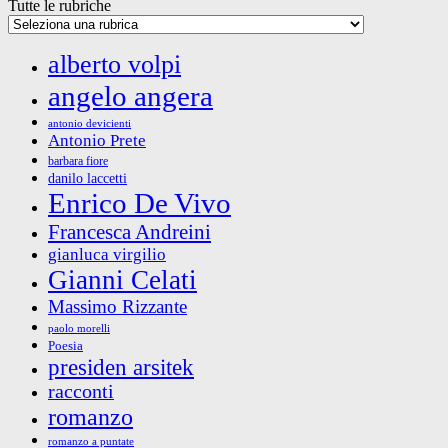
Tutte le rubriche
alberto volpi
angelo angera
antonio devicienti
Antonio Prete
barbara fiore
danilo laccetti
Enrico De Vivo
Francesca Andreini
gianluca virgilio
Gianni Celati
Massimo Rizzante
paolo morelli
Poesia
presiden arsitek
racconti
romanzo
romanzo a puntate