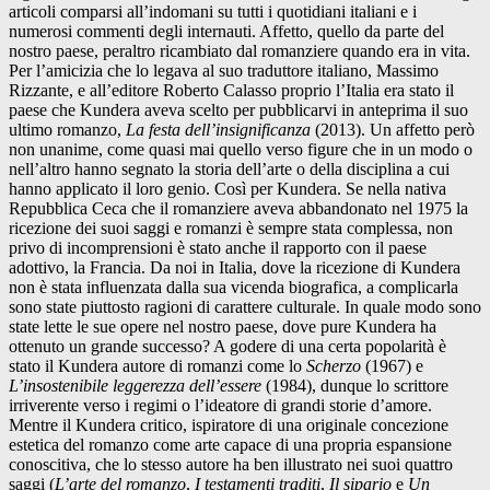
articoli comparsi all’indomani su tutti i quotidiani italiani e i
numerosi commenti degli internauti. Affetto, quello da parte del
nostro paese, peraltro ricambiato dal romanziere quando era in vita.
Per l’amicizia che lo legava al suo traduttore italiano, Massimo
Rizzante, e all’editore Roberto Calasso proprio l’Italia era stato il
paese che Kundera aveva scelto per pubblicarvi in anteprima il suo
ultimo romanzo,
La festa dell’insignificanza
(2013). Un affetto però
non unanime, come quasi mai quello verso figure che in un modo o
nell’altro hanno segnato la storia dell’arte o della disciplina a cui
hanno applicato il loro genio. Così per Kundera. Se nella nativa
Repubblica Ceca che il romanziere aveva abbandonato nel 1975 la
ricezione dei suoi saggi e romanzi è sempre stata complessa, non
privo di incomprensioni è stato anche il rapporto con il paese
adottivo, la Francia. Da noi in Italia, dove la ricezione di Kundera
non è stata influenzata dalla sua vicenda biografica, a complicarla
sono state piuttosto ragioni di carattere culturale. In quale modo sono
state lette le sue opere nel nostro paese, dove pure Kundera ha
ottenuto un grande successo? A godere di una certa popolarità è
stato il Kundera autore di romanzi come lo
Scherzo
(1967) e
L’insostenibile leggerezza dell’essere
(1984), dunque lo scrittore
irriverente verso i regimi o l’ideatore di grandi storie d’amore.
Mentre il Kundera critico, ispiratore di una originale concezione
estetica del romanzo come arte capace di una propria espansione
conoscitiva, che lo stesso autore ha ben illustrato nei suoi quattro
saggi (
L’arte del romanzo
,
I testamenti traditi
,
Il sipario
e
Un