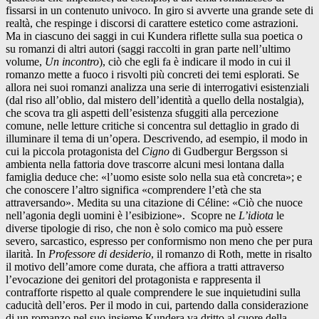
fissarsi in un contenuto univoco. In giro si avverte una grande sete di
realtà, che respinge i discorsi di carattere estetico come astrazioni.
Ma in ciascuno dei saggi in cui Kundera riflette sulla sua poetica o
su romanzi di altri autori (saggi raccolti in gran parte nell’ultimo
volume,
Un incontro
), ciò che egli fa è indicare il modo in cui il
romanzo mette a fuoco i risvolti più concreti dei temi esplorati. Se
allora nei suoi romanzi analizza una serie di interrogativi esistenziali
(dal riso all’oblio, dal mistero dell’identità a quello della nostalgia),
che scova tra gli aspetti dell’esistenza sfuggiti alla percezione
comune, nelle letture critiche si concentra sul dettaglio in grado di
illuminare il tema di un’opera. Descrivendo, ad esempio, il modo in
cui la piccola protagonista del
Cigno
di Gudbergur Bergsson si
ambienta nella fattoria dove trascorre alcuni mesi lontana dalla
famiglia deduce che: «l’uomo esiste solo nella sua età concreta»; e
che conoscere l’altro significa «comprendere l’età che sta
attraversando». Medita su una citazione di Céline: «Ciò che nuoce
nell’agonia degli uomini è l’esibizione». Scopre ne
L’idiota
le
diverse tipologie di riso, che non è solo comico ma può essere
severo, sarcastico, espresso per conformismo non meno che per pura
ilarità. In
Professore di desiderio
, il romanzo di Roth, mette in risalto
il motivo dell’amore come durata, che affiora a tratti attraverso
l’evocazione dei genitori del protagonista e rappresenta il
contrafforte rispetto al quale comprendere le sue inquietudini sulla
caducità dell’eros. Per il modo in cui, partendo dalla considerazione
di un romanzo nel suo insieme Kundera va dritto al cuore della