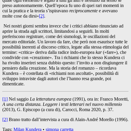
quale ogni elemento è legato a tutti gli altri e nessuno ha senso se
preso autonomamente. Quell’epoca fu uno di quei rari momenti in
cui la pratica e la teoria s’ispiravano
reciprocamente
e avevano
molte cose da dirsi»
[2]
.
Nei nostri giorni sembra invece che i critici abbiano rinunciato ad
aprire la strada agli scrittori, limitandosi a seguirli. In molti
preferiscono registrare, come dei sismologi, le oscillazioni del
mercato editoriale. Un lavoro da fare, che però non esaurisce tutte le
possibilità inerenti al discorso critico, legate alla stessa etimologia del
termine: «critica» deriva dalla radice indo-europea
kar
(«fare»), che
condivide con «creazione». Tra i richiami che lo stesso Kundera ci
ha rivolto inserirei senza dubbio questo: l’invito a non disgiungere il
pensiero dalla creazione. Ma la storia del romanzo – ricordava
Kundera – è costellata di «richiami non ascoltati», possibilità di
sviluppo intraviste dagli autori che l’hanno resa grande, poi
dimenticate.
[1]
Nel saggio
La letteratura europea
(1991), ora in: Franco Moretti,
A una certa distanza. Leggere i testi letterari nel nuovo millennio
(2013), G. Episcopo (a cura di), Carocci, Roma 2020, p. 37.
[2]
Brano tratto dall’intervista a cura di Alain-André Morello (1996).
Tags:
Milan Kundera
•
simona carretta