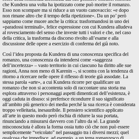
che Kundera una volta ha ipotizzato come può morire il romanzo.
Esso non scompare ma si riduce a un vuoto canovaccio: «e dopo
non rimane altro che il tempo della ripetizione». Da un po’ però
sappiamo come muore anche la critica: trasformandosi in uno dei
«paradossi terminali», felice espressione con cui Kundera alludeva
al rovesciamento del senso che investe tutti i valori e che, nel caso
della critica, la trasforma da discorso rivolto all’esame e alla
discussione delle opere a esercizio di conferma del già noto.
Così l’idea proposta da Kundera di una conoscenza specifica del
romanzo, una conoscenza da intendersi come «saggezza
dell’incertezza» – vasto territorio in cui ciascuno ha diritto alle sue
ragioni, Anna non meno di Karenin –, si scontra con la tendenza di
ritorno a ricercare nelle opere il riflesso di teorie già assodate. La
stessa parola «arte», a cui Kundera ricorre per qualificare un
romanzo che non si accontenta solo di raccontare una storia ma
esplora attraverso i personaggi aspetti dimenticati dell’esistenza, è
oggi caduta in disuso: si preferisce ricondurre il suo significato
all’ambito più generico dei media perché la sua ricerca è considerata
troppo velleitaria, inesauribile. Il pensiero scientifico applicato
all’arte in questo modo però rischia di ridurre la sua portata,
rinunciando a misurarsi davvero con l’altro da sé. La grande
misconosciuta è allora la forma ossia tutto ciò che non può essere
semplicemente “veicolato” nel passaggio tra i diversi mezzi; quel
qualcosa che impedisce, ad esempio, a un tema romanzesco di