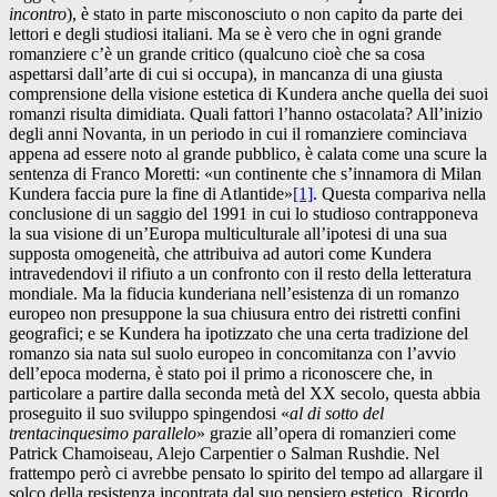
incontro
), è stato in parte misconosciuto o non capito da parte dei
lettori e degli studiosi italiani. Ma se è vero che in ogni grande
romanziere c’è un grande critico (qualcuno cioè che sa cosa
aspettarsi dall’arte di cui si occupa), in mancanza di una giusta
comprensione della visione estetica di Kundera anche quella dei suoi
romanzi risulta dimidiata. Quali fattori l’hanno ostacolata? All’inizio
degli anni Novanta, in un periodo in cui il romanziere cominciava
appena ad essere noto al grande pubblico, è calata come una scure la
sentenza di Franco Moretti: «un continente che s’innamora di Milan
Kundera faccia pure la fine di Atlantide»
[1]
. Questa compariva nella
conclusione di un saggio del 1991 in cui lo studioso contrapponeva
la sua visione di un’Europa multiculturale all’ipotesi di una sua
supposta omogeneità, che attribuiva ad autori come Kundera
intravedendovi il rifiuto a un confronto con il resto della letteratura
mondiale. Ma la fiducia kunderiana nell’esistenza di un romanzo
europeo non presuppone la sua chiusura entro dei ristretti confini
geografici; e se Kundera ha ipotizzato che una certa tradizione del
romanzo sia nata sul suolo europeo in concomitanza con l’avvio
dell’epoca moderna, è stato poi il primo a riconoscere che, in
particolare a partire dalla seconda metà del XX secolo, questa abbia
proseguito il suo sviluppo spingendosi «
al di sotto del
trentacinquesimo parallelo
» grazie all’opera di romanzieri come
Patrick Chamoiseau, Alejo Carpentier o Salman Rushdie. Nel
frattempo però ci avrebbe pensato lo spirito del tempo ad allargare il
solco della resistenza incontrata dal suo pensiero estetico. Ricordo