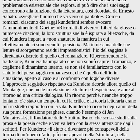
problematica esistenziale che esplora, si può dire che i suoi saggi
concorrono alla funzione della letteratura, così ricordata da Ernesto
Sabato: «svegliare l’uomo che va verso il patibolo». Come i
romanzi, ciascuno dei saggi kunderiani sembra evocare
l’ammonimento di Goethe: «Ricordati di vivere». Liberi da glosse o
numerose citazioni, la loro struttura snella è ispirata a Nietzsche, da
cui Kundera impara a «non snaturare la maniera in cui
effettivamente ci sono venuti i pensieri». Ma in nessuna delle sue
letture si scorgeranno residui impressionistici: l’io del saggista è
altrettanto discreto di quello del romanziere. Ripercorrendone la
tradizione, Kundera ha imparato che non si può capire il romanzo, e
coglierne il dinamismo interno, se non si è familiarizzato con lo
statuto del personaggio romanzesco, che è quello dell’io in
situazione, aperto al caso e al confronto con logiche diverse.
L’approccio saggistico rispettato da Kundera ricorda allora quello di
Montaigne, che mette in relazione le letture e l’esperienza, e apre al
ritorno ad una critica dialogica. Un ritorno perché, neanche troppo
lontano, c’è stato un tempo in cui la critica e la teoria letteraria erano
più in stretto rapporto con la vita. Kundera lo ricorda negli anni della
sua prima formazione praghese, citando l’esempio di Jan
Mukařovský, il fondatore dello Strutturalismo, che scrisse studi sulla
prosa e la poesia ceche e veniva letto con la stessa attenzione dagli
scrittori. Per Kundera: «li aiutò a diventare più consapevoli della
forma di un’opera d’arte; più consapevoli della ‘struttura’, nella