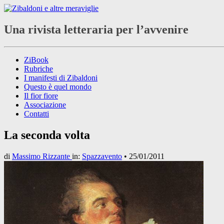
Una rivista letteraria per l’avvenire
ZiBook
Rubriche
I manifesti di Zibaldoni
Questo è quel mondo
Il fior fiore
Associazione
Contatti
La seconda volta
di
Massimo Rizzante
in:
Spazzavento
•
25/01/2011