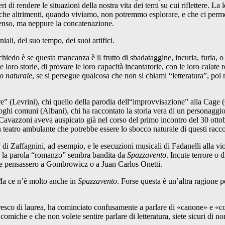
eri di rendere le situazioni della nostra vita dei temi su cui riflettere. L
 che altrimenti, quando viviamo, non potremmo esplorare, e che ci permett
senso, ma neppure la concatenazione.
ali, del suo tempo, dei suoi artifici.
edo è se questa mancanza è il frutto di sbadataggine, incuria, furia, o i
 loro storie, di provare le loro capacità incantatorie, con le loro calate 
o naturale
, se si persegue qualcosa che non si chiami “letteratura”, po
ore” (Levrini), chi quello della parodia dell“improvvisazione” alla Cage 
uoghi comuni (Albani), chi ha raccontato la storia vera di un personaggi
e Cavazzoni aveva auspicato già nel corso del primo incontro del 30 otto
 teatro ambulante che potrebbe essere lo sbocco naturale di questi racc
e” di Zaffagnini, ad esempio, e le esecuzioni musicali di Fadanelli alla 
Ma la parola “romanzo” sembra bandita da
Spazzavento
. Incute terrore o 
che pensassero a Gombrowicz o a Juan Carlos Onetti.
Ma ce n’è molto anche in
Spazzavento
. Forse questa è un’altra ragione p
fresco di laurea, ha cominciato confusamente a parlare di «canone» e «c
ù comiche e che non volete sentire parlare di letteratura, siete sicuri d