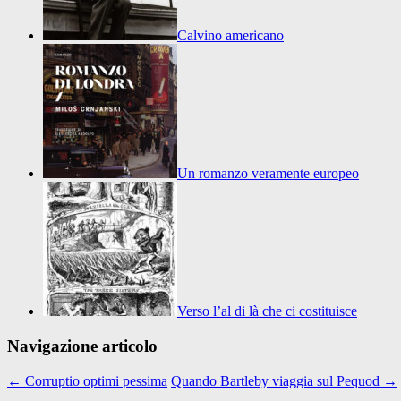
Calvino americano
Un romanzo veramente europeo
Verso l’al di là che ci costituisce
Navigazione articolo
←
Corruptio optimi pessima
Quando Bartleby viaggia sul Pequod
→