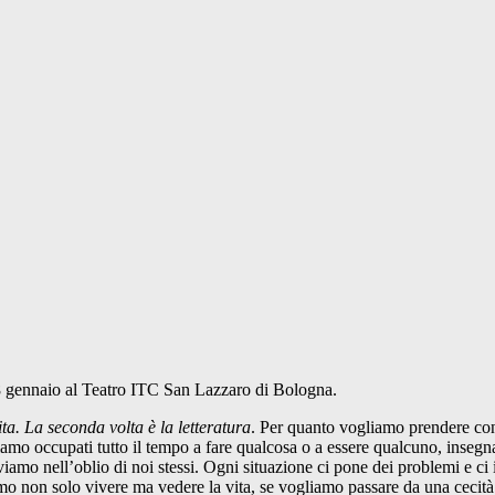
 8 gennaio al Teatro ITC San Lazzaro di Bologna.
ita. La seconda volta è la letteratura
. Per quanto vogliamo prendere co
e siamo occupati tutto il tempo a fare qualcosa o a essere qualcuno, inseg
 viviamo nell’oblio di noi stessi. Ogni situazione ci pone dei problemi e ci
mo non solo vivere ma vedere la vita, se vogliamo passare da una cecità 