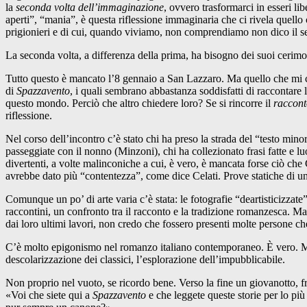
la
seconda volta dell’immaginazione
, ovvero trasformarci in esseri lib
aperti”, “mania”, è questa riflessione immaginaria che ci rivela quello
prigionieri e di cui, quando viviamo, non comprendiamo non dico il 
La seconda volta, a differenza della prima, ha bisogno dei suoi cerimoni
Tutto questo è mancato l’8 gennaio a San Lazzaro. Ma quello che mi chi
di
Spazzavento
, i quali sembrano abbastanza soddisfatti di raccontare le
questo mondo. Perciò che altro chiedere loro? Se si rincorre il
raccont
riflessione.
Nel corso dell’incontro c’è stato chi ha preso la strada del “testo min
passeggiate con il nonno (Minzoni), chi ha collezionato frasi fatte e l
divertenti, a volte malinconiche a cui, è vero, è mancata forse ciò ch
avrebbe dato più “contentezza”, come dice Celati. Prove statiche di un
Comunque un po’ di arte varia c’è stata: le fotografie “deartisticizzat
raccontini, un confronto tra il racconto e la tradizione romanzesca. 
dai loro ultimi lavori, non credo che fossero presenti molte persone 
C’è molto epigonismo nel romanzo italiano contemporaneo. È vero. 
descolarizzazione dei classici, l’esplorazione dell’impubblicabile.
Non proprio nel vuoto, se ricordo bene. Verso la fine un giovanotto, 
«Voi che siete qui a
Spazzavento
e che leggete queste storie per lo pi