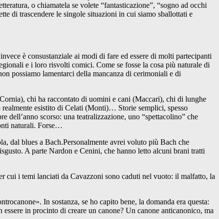
a letteratura, o chiamatela se volete “fantasticazione”, “sogno ad occhi
e di trascendere le singole situazioni in cui siamo sballottati e
nvece è consustanziale ai modi di fare ed essere di molti partecipanti
regionali e i loro risvolti comici. Come se fosse la cosa più naturale di
i non possiamo lamentarci della mancanza di cerimoniali e di
(Cornia), chi ha raccontato di uomini e cani (Maccari), chi di lunghe
o realmente esistito di Celati (Monti)… Storie semplici, spesso
bre dell’anno scorso: una teatralizzazione, uno “spettacolino” che
onti naturali. Forse…
viola, dal blues a Bach.Personalmente avrei voluto più Bach che
disgusto. A parte Nardon e Cenini, che hanno letto alcuni brani tratti
er cui i temi lanciati da Cavazzoni sono caduti nel vuoto: il malfatto, la
ontrocanone». In sostanza, se ho capito bene, la domanda era questa:
i non essere in procinto di creare un canone? Un canone anticanonico, ma