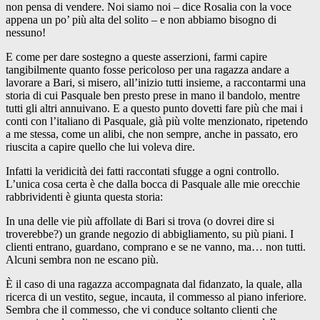
non pensa di vendere. Noi siamo noi – dice Rosalia con la voce
appena un po’ più alta del solito – e non abbiamo bisogno di
nessuno!
E come per dare sostegno a queste asserzioni, farmi capire
tangibilmente quanto fosse pericoloso per una ragazza andare a
lavorare a Bari, si misero, all’inizio tutti insieme, a raccontarmi una
storia di cui Pasquale ben presto prese in mano il bandolo, mentre
tutti gli altri annuivano. E a questo punto dovetti fare più che mai i
conti con l’italiano di Pasquale, già più volte menzionato, ripetendo
a me stessa, come un alibi, che non sempre, anche in passato, ero
riuscita a capire quello che lui voleva dire.
Infatti la veridicità dei fatti raccontati sfugge a ogni controllo.
L’unica cosa certa è che dalla bocca di Pasquale alle mie orecchie
rabbrividenti è giunta questa storia:
In una delle vie più affollate di Bari si trova (o dovrei dire si
troverebbe?) un grande negozio di abbigliamento, su più piani. I
clienti entrano, guardano, comprano e se ne vanno, ma… non tutti.
Alcuni sembra non ne escano più.
È il caso di una ragazza accompagnata dal fidanzato, la quale, alla
ricerca di un vestito, segue, incauta, il commesso al piano inferiore.
Sembra che il commesso, che vi conduce soltanto clienti che