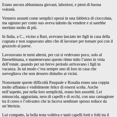
Erano ancora abbastanza giovani, laboriosi, e pieni di buona
volontà.
Vennero assunti come semplici operai in una fabbrica di cioccolata,
ma ognuno per conto suo aveva talento da vendere e si sarebbe
meritato molto di più.
In Italia, a C., vicino a Bari, avevano lasciato tre figli in casa della
cognata e non sognavano altro che di lavorare per tornare poi con il
gruzzolo al paese.
Lavoravano in turni alterni, per cui si vedevano poco, solo al
finesettimana, e mantenevano questo ritmo tutto l’anno in vista
dell’estate, quando per un breve periodo arrivavano i figli in
vacanza. In tal modo c’era sempre uno di loro in casa che
sorvegliava che non dessero disturbo ai vicini.
Nonostante queste difficoltà Pasquale e Rosalia erano una coppia
molto affiatata e visibilmente felice di essersi scelta. Anche
nell’aspetto, pur nella loro semplicità, erano ben assortiti. Lei
minuscola, aggraziata, nera di capelli e di occhi, con una carnagione
tra il cereo e l’olivastro che la faceva sembrare spesso reduce da
un’itterizia.
Lui compatto, la bella testa volitiva e tanti capelli forti e folti tra il