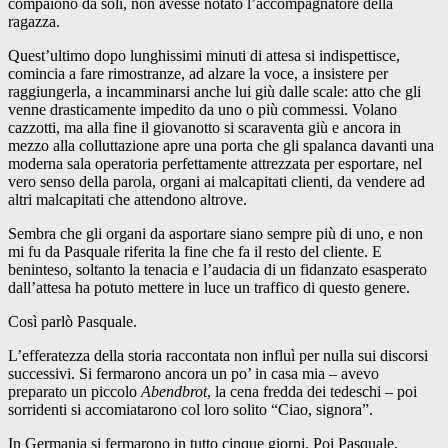
compaiono da soli, non avesse notato l’accompagnatore della
ragazza.
Quest’ultimo dopo lunghissimi minuti di attesa si indispettisce,
comincia a fare rimostranze, ad alzare la voce, a insistere per
raggiungerla, a incamminarsi anche lui giù dalle scale: atto che gli
venne drasticamente impedito da uno o più commessi. Volano
cazzotti, ma alla fine il giovanotto si scaraventa giù e ancora in
mezzo alla colluttazione apre una porta che gli spalanca davanti una
moderna sala operatoria perfettamente attrezzata per esportare, nel
vero senso della parola, organi ai malcapitati clienti, da vendere ad
altri malcapitati che attendono altrove.
Sembra che gli organi da asportare siano sempre più di uno, e non
mi fu da Pasquale riferita la fine che fa il resto del cliente. E
beninteso, soltanto la tenacia e l’audacia di un fidanzato esasperato
dall’attesa ha potuto mettere in luce un traffico di questo genere.
Così parlò Pasquale.
L’efferatezza della storia raccontata non influì per nulla sui discorsi
successivi. Si fermarono ancora un po’ in casa mia – avevo
preparato un piccolo
Abendbrot
, la cena fredda dei tedeschi – poi
sorridenti si accomiatarono col loro solito “Ciao, signora”.
In Germania si fermarono in tutto cinque giorni. Poi Pasquale,