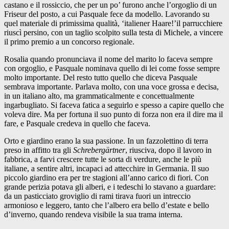
castano e il rossiccio, che per un po’ furono anche l’orgoglio di un
Friseur del posto, a cui Pasquale fece da modello. Lavorando su
quel materiale di primissima qualità, ‘italiener Haare!’il parrucchiere
riuscì persino, con un taglio scolpito sulla testa di Michele, a vincere
il primo premio a un concorso regionale.
Rosalia quando pronunciava il nome del marito lo faceva sempre
con orgoglio, e Pasquale nominava quello di lei come fosse sempre
molto importante. Del resto tutto quello che diceva Pasquale
sembrava importante. Parlava molto, con una voce grossa e decisa,
in un italiano alto, ma grammaticalmente e concettualmente
ingarbugliato. Si faceva fatica a seguirlo e spesso a capire quello che
voleva dire. Ma per fortuna il suo punto di forza non era il dire ma il
fare, e Pasquale credeva in quello che faceva.
Orto e giardino erano la sua passione. In un fazzolettino di terra
preso in affitto tra gli
Schrebergärtner
, riusciva, dopo il lavoro in
fabbrica, a farvi crescere tutte le sorta di verdure, anche le più
italiane, a sentire altri, incapaci ad attecchire in Germania. Il suo
piccolo giardino era per tre stagioni all’anno carico di fiori. Con
grande perizia potava gli alberi, e i tedeschi lo stavano a guardare:
da un pasticciato groviglio di rami tirava fuori un intreccio
armonioso e leggero, tanto che l’albero era bello d’estate e bello
d’inverno, quando rendeva visibile la sua trama interna.