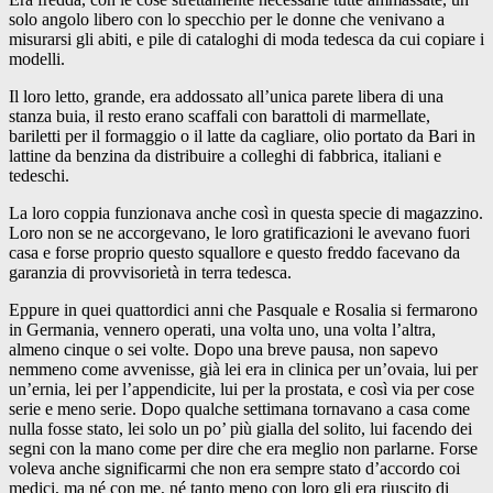
solo angolo libero con lo specchio per le donne che venivano a
misurarsi gli abiti, e pile di cataloghi di moda tedesca da cui copiare i
modelli.
Il loro letto, grande, era addossato all’unica parete libera di una
stanza buia, il resto erano scaffali con barattoli di marmellate,
bariletti per il formaggio o il latte da cagliare, olio portato da Bari in
lattine da benzina da distribuire a colleghi di fabbrica, italiani e
tedeschi.
La loro coppia funzionava anche così in questa specie di magazzino.
Loro non se ne accorgevano, le loro gratificazioni le avevano fuori
casa e forse proprio questo squallore e questo freddo facevano da
garanzia di provvisorietà in terra tedesca.
Eppure in quei quattordici anni che Pasquale e Rosalia si fermarono
in Germania, vennero operati, una volta uno, una volta l’altra,
almeno cinque o sei volte. Dopo una breve pausa, non sapevo
nemmeno come avvenisse, già lei era in clinica per un’ovaia, lui per
un’ernia, lei per l’appendicite, lui per la prostata, e così via per cose
serie e meno serie. Dopo qualche settimana tornavano a casa come
nulla fosse stato, lei solo un po’ più gialla del solito, lui facendo dei
segni con la mano come per dire che era meglio non parlarne. Forse
voleva anche significarmi che non era sempre stato d’accordo coi
medici, ma né con me, né tanto meno con loro gli era riuscito di