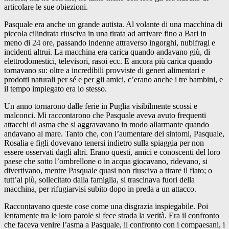
articolare le sue obiezioni.
Pasquale era anche un grande autista. Al volante di una macchina di
piccola cilindrata riusciva in una tirata ad arrivare fino a Bari in
meno di 24 ore, passando indenne attraverso ingorghi, nubifragi e
incidenti altrui. La macchina era carica quando andavano giù, di
elettrodomestici, televisori, rasoi ecc. E ancora più carica quando
tornavano su: oltre a incredibili provviste di generi alimentari e
prodotti naturali per sé e per gli amici, c’erano anche i tre bambini, e
il tempo impiegato era lo stesso.
Un anno tornarono dalle ferie in Puglia visibilmente scossi e
malconci. Mi raccontarono che Pasquale aveva avuto frequenti
attacchi di asma che si aggravavano in modo allarmante quando
andavano al mare. Tanto che, con l’aumentare dei sintomi, Pasquale,
Rosalia e figli dovevano tenersi indietro sulla spiaggia per non
essere osservati dagli altri. Erano questi, amici e conoscenti del loro
paese che sotto l’ombrellone o in acqua giocavano, ridevano, si
divertivano, mentre Pasquale quasi non riusciva a tirare il fiato; o
tutt’al più, sollecitato dalla famiglia, si trascinava fuori della
macchina, per rifugiarvisi subito dopo in preda a un attacco.
Raccontavano queste cose come una disgrazia inspiegabile. Poi
lentamente tra le loro parole si fece strada la verità. Era il confronto
che faceva venire l’asma a Pasquale, il confronto con i compaesani, i