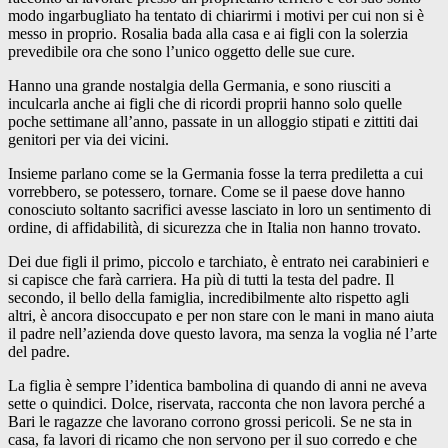
modo ingarbugliato ha tentato di chiarirmi i motivi per cui non si è
messo in proprio. Rosalia bada alla casa e ai figli con la solerzia
prevedibile ora che sono l’unico oggetto delle sue cure.
Hanno una grande nostalgia della Germania, e sono riusciti a
inculcarla anche ai figli che di ricordi proprii hanno solo quelle
poche settimane all’anno, passate in un alloggio stipati e zittiti dai
genitori per via dei vicini.
Insieme parlano come se la Germania fosse la terra prediletta a cui
vorrebbero, se potessero, tornare. Come se il paese dove hanno
conosciuto soltanto sacrifici avesse lasciato in loro un sentimento di
ordine, di affidabilità, di sicurezza che in Italia non hanno trovato.
Dei due figli il primo, piccolo e tarchiato, è entrato nei carabinieri e
si capisce che farà carriera. Ha più di tutti la testa del padre. Il
secondo, il bello della famiglia, incredibilmente alto rispetto agli
altri, è ancora disoccupato e per non stare con le mani in mano aiuta
il padre nell’azienda dove questo lavora, ma senza la voglia né l’arte
del padre.
La figlia è sempre l’identica bambolina di quando di anni ne aveva
sette o quindici. Dolce, riservata, racconta che non lavora perché a
Bari le ragazze che lavorano corrono grossi pericoli. Se ne sta in
casa, fa lavori di ricamo che non servono per il suo corredo e che