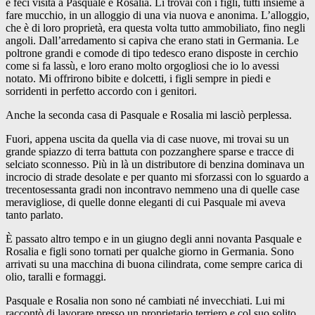
e feci visita a Pasquale e Rosalia. Li trovai con i figli, tutti insieme a
fare mucchio, in un alloggio di una via nuova e anonima. L’alloggio,
che è di loro proprietà, era questa volta tutto ammobiliato, fino negli
angoli. Dall’arredamento si capiva che erano stati in Germania. Le
poltrone grandi e comode di tipo tedesco erano disposte in cerchio
come si fa lassù, e loro erano molto orgogliosi che io lo avessi
notato. Mi offrirono bibite e dolcetti, i figli sempre in piedi e
sorridenti in perfetto accordo con i genitori.
Anche la seconda casa di Pasquale e Rosalia mi lasciò perplessa.
Fuori, appena uscita da quella via di case nuove, mi trovai su un
grande spiazzo di terra battuta con pozzanghere sparse e tracce di
selciato sconnesso. Più in là un distributore di benzina dominava un
incrocio di strade desolate e per quanto mi sforzassi con lo sguardo a
trecentosessanta gradi non incontravo nemmeno una di quelle case
meravigliose, di quelle donne eleganti di cui Pasquale mi aveva
tanto parlato.
È passato altro tempo e in un giugno degli anni novanta Pasquale e
Rosalia e figli sono tornati per qualche giorno in Germania. Sono
arrivati su una macchina di buona cilindrata, come sempre carica di
olio, taralli e formaggi.
Pasquale e Rosalia non sono né cambiati né invecchiati. Lui mi
raccontò di lavorare presso un proprietario terriero e col suo solito