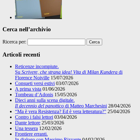
Cerca nell’archivio
Ricerca per:
Articoli recenti
Reticenze incompiute.
Su
Scrivere, che strana idea! Vita di Milan Kundera
di
Florence Noiville
15/07/2026
Consueti versi estivi
03/07/2026
A prima vista
01/06/2026
Tombeau d’Adonis
15/05/2026
Dieci anni sulla scena digitale.
Il decennio del panottico
di Matteo Marchesini
28/04/2026
“Ma è vera Resistenza? Ed è vera letteratura?”
25/04/2026
Contro i falsi lettori
03/04/2026
Dante lettore
25/03/2026
Una tessera
12/02/2026
Frontiere erranti.
In dialogo con Massimo Rizzante
04/02/2026