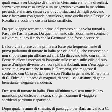
quali senza aver bisogno di andare in Germania erano lì a divertirsi,
senza avere una casa simile a un magazzino avevano la macchina
per andare al mare, senza aver dovuto staccarsi dai figli potevano
fare e facevano con grande naturalezza, tutto quello che a Pasquale e
Rosalia era costato e costava tanto sacrificio.
Da quel viaggio tornarono prima del previsto e una volta tornati a
Pasquale l’asma passò. Da quel momento silenziosamente cominciò
a lavorare in loro il tarlo che la Germania non fosse necessaria.
La loro vita riprese come prima ma forse più frequentemente di
prima parlarono di tornare in Italia per via dei figli che crescevano e
non si potevano più affidare ad altri. Ma dicevano tutto con calma.
Forse da allora i racconti di Pasquale sulle case e sulle ville del suo
paese d’origine divennero ancora più mirabolanti: non c’era oggetto
a casa mia, ma neanche in tutta la Germania, che reggesse il
confronto con C. in particolare e con l’Italia in generale. Mi ero fatta
di C. l’idea di un paese di magnati, di case lussuosissime, di gente
benestante, elegante e moderna.
Decisero di tornare in Italia. Fino all’ultimo svolsero tutte le loro
mansioni, poi disfecero la casa, si organizzarono il viaggio e
sorridenti partirono e sparirono.
Dopo qualche anno di silenzio, di passaggio per Bari, arrivai io a C.