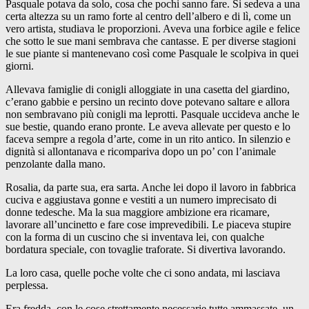
Pasquale potava da solo, cosa che pochi sanno fare. Si sedeva a una
certa altezza su un ramo forte al centro dell’albero e di lì, come un
vero artista, studiava le proporzioni. Aveva una forbice agile e felice
che sotto le sue mani sembrava che cantasse. E per diverse stagioni
le sue piante si mantenevano così come Pasquale le scolpiva in quei
giorni.
Allevava famiglie di conigli alloggiate in una casetta del giardino,
c’erano gabbie e persino un recinto dove potevano saltare e allora
non sembravano più conigli ma leprotti. Pasquale uccideva anche le
sue bestie, quando erano pronte. Le aveva allevate per questo e lo
faceva sempre a regola d’arte, come in un rito antico. In silenzio e
dignità si allontanava e ricompariva dopo un po’ con l’animale
penzolante dalla mano.
Rosalia, da parte sua, era sarta. Anche lei dopo il lavoro in fabbrica
cuciva e aggiustava gonne e vestiti a un numero imprecisato di
donne tedesche. Ma la sua maggiore ambizione era ricamare,
lavorare all’uncinetto e fare cose imprevedibili. Le piaceva stupire
con la forma di un cuscino che si inventava lei, con qualche
bordatura speciale, con tovaglie traforate. Si divertiva lavorando.
La loro casa, quelle poche volte che ci sono andata, mi lasciava
perplessa.
Era fredda, con le cose strettamente necessarie tutte ammassate, un