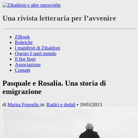
Una rivista letteraria per l’avvenire
ZiBook
Rubriche
I manifesti di Zibaldoni
Questo è quel mondo
Il fior fiore
Associazione
Contatti
Pasquale e Rosalia. Una storia di
emigrazione
di
Marisa Fenoglio
in:
Radici e dedali
•
19/03/2013