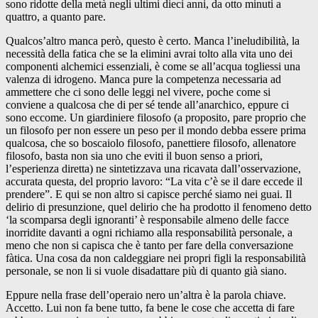
sono ridotte della metà negli ultimi dieci anni, da otto minuti a
quattro, a quanto pare.
Qualcos’altro manca però, questo è certo. Manca l’ineludibilità, la
necessità della fatica che se la elimini avrai tolto alla vita uno dei
componenti alchemici essenziali, è come se all’acqua togliessi una
valenza di idrogeno. Manca pure la competenza necessaria ad
ammettere che ci sono delle leggi nel vivere, poche come si
conviene a qualcosa che di per sé tende all’anarchico, eppure ci
sono eccome. Un giardiniere filosofo (a proposito, pare proprio che
un filosofo per non essere un peso per il mondo debba essere prima
qualcosa, che so boscaiolo filosofo, panettiere filosofo, allenatore
filosofo, basta non sia uno che eviti il buon senso a priori,
l’esperienza diretta) ne sintetizzava una ricavata dall’osservazione,
accurata questa, del proprio lavoro: “La vita c’è se il dare eccede il
prendere”. E qui se non altro si capisce perché siamo nei guai. Il
delirio di presunzione, quel delirio che ha prodotto il fenomeno detto
‘la scomparsa degli ignoranti’ è responsabile almeno delle facce
inorridite davanti a ogni richiamo alla responsabilità personale, a
meno che non si capisca che è tanto per fare della conversazione
fàtica. Una cosa da non caldeggiare nei propri figli la responsabilità
personale, se non li si vuole disadattare più di quanto già siano.
Eppure nella frase dell’operaio nero un’altra è la parola chiave.
Accetto. Lui non fa bene tutto, fa bene le cose che accetta di fare