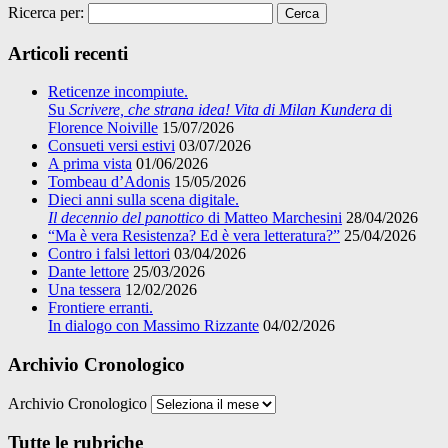
Ricerca per:
Articoli recenti
Reticenze incompiute.
Su
Scrivere, che strana idea! Vita di Milan Kundera
di
Florence Noiville
15/07/2026
Consueti versi estivi
03/07/2026
A prima vista
01/06/2026
Tombeau d’Adonis
15/05/2026
Dieci anni sulla scena digitale.
Il decennio del panottico
di Matteo Marchesini
28/04/2026
“Ma è vera Resistenza? Ed è vera letteratura?”
25/04/2026
Contro i falsi lettori
03/04/2026
Dante lettore
25/03/2026
Una tessera
12/02/2026
Frontiere erranti.
In dialogo con Massimo Rizzante
04/02/2026
Archivio Cronologico
Archivio Cronologico
Tutte le rubriche