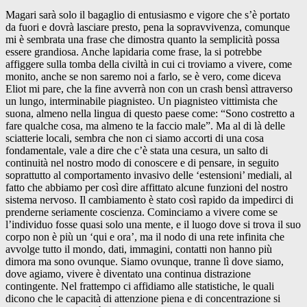
Magari sarà solo il bagaglio di entusiasmo e vigore che s’è portato
da fuori e dovrà lasciare presto, pena la sopravvivenza, comunque
mi è sembrata una frase che dimostra quanto la semplicità possa
essere grandiosa. Anche lapidaria come frase, la si potrebbe
affiggere sulla tomba della civiltà in cui ci troviamo a vivere, come
monito, anche se non saremo noi a farlo, se è vero, come diceva
Eliot mi pare, che la fine avverrà non con un crash bensì attraverso
un lungo, interminabile piagnisteo. Un piagnisteo vittimista che
suona, almeno nella lingua di questo paese come: “Sono costretto a
fare qualche cosa, ma almeno te la faccio male”. Ma al di là delle
sciatterie locali, sembra che non ci siamo accorti di una cosa
fondamentale, vale a dire che c’è stata una cesura, un salto di
continuità nel nostro modo di conoscere e di pensare, in seguito
soprattutto al comportamento invasivo delle ‘estensioni’ mediali, al
fatto che abbiamo per così dire affittato alcune funzioni del nostro
sistema nervoso. Il cambiamento è stato così rapido da impedirci di
prenderne seriamente coscienza. Cominciamo a vivere come se
l’individuo fosse quasi solo una mente, e il luogo dove si trova il suo
corpo non è più un ‘qui e ora’, ma il nodo di una rete infinita che
avvolge tutto il mondo, dati, immagini, contatti non hanno più
dimora ma sono ovunque. Siamo ovunque, tranne lì dove siamo,
dove agiamo, vivere è diventato una continua distrazione
contingente. Nel frattempo ci affidiamo alle statistiche, le quali
dicono che le capacità di attenzione piena e di concentrazione si