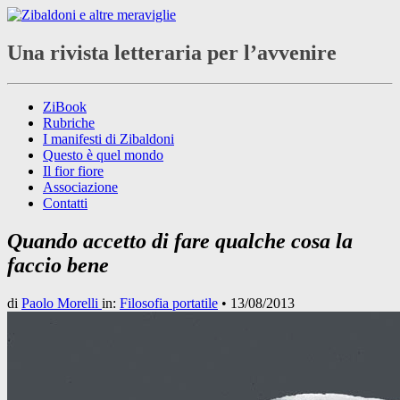
Una rivista letteraria per l’avvenire
ZiBook
Rubriche
I manifesti di Zibaldoni
Questo è quel mondo
Il fior fiore
Associazione
Contatti
Quando accetto di fare qualche cosa la
faccio bene
di
Paolo Morelli
in:
Filosofia portatile
•
13/08/2013