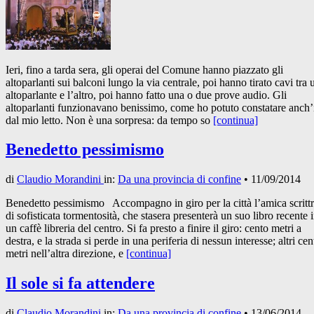
Ieri, fino a tarda sera, gli operai del Comune hanno piazzato gli
altoparlanti sui balconi lungo la via centrale, poi hanno tirato cavi tra 
altoparlante e l’altro, poi hanno fatto una o due prove audio. Gli
altoparlanti funzionavano benissimo, come ho potuto constatare anch’
dal mio letto. Non è una sorpresa: da tempo so
[continua]
Benedetto pessimismo
di
Claudio Morandini
in:
Da una provincia di confine
•
11/09/2014
Benedetto pessimismo Accompagno in giro per la città l’amica scrittr
di sofisticata tormentosità, che stasera presenterà un suo libro recente 
un caffè libreria del centro. Si fa presto a finire il giro: cento metri a
destra, e la strada si perde in una periferia di nessun interesse; altri cen
metri nell’altra direzione, e
[continua]
Il sole si fa attendere
di
Claudio Morandini
in:
Da una provincia di confine
•
13/06/2014