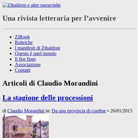
Una rivista letteraria per l’avvenire
ZiBook
Rubriche
I manifesti di Zibaldoni
Questo è quel mondo
Il fior fiore
Associazione
Contatti
Articoli di
Claudio Morandini
La stagione delle processioni
di
Claudio Morandini
in:
Da una provincia di confine
•
26/01/2015