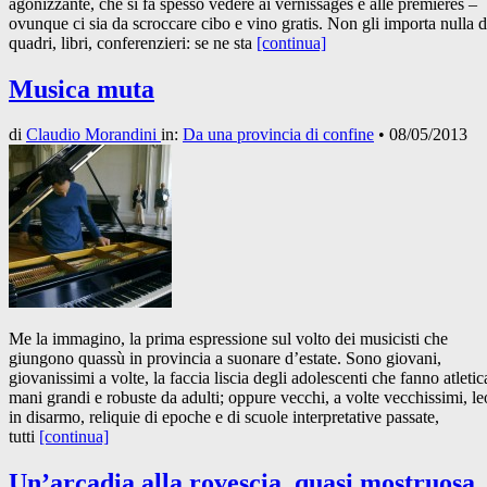
agonizzante, che si fa spesso vedere ai vernissages e alle premières –
ovunque ci sia da scroccare cibo e vino gratis. Non gli importa nulla d
quadri, libri, conferenzieri: se ne sta
[continua]
Musica muta
di
Claudio Morandini
in:
Da una provincia di confine
•
08/05/2013
Me la immagino, la prima espressione sul volto dei musicisti che
giungono quassù in provincia a suonare d’estate. Sono giovani,
giovanissimi a volte, la faccia liscia degli adolescenti che fanno atletica
mani grandi e robuste da adulti; oppure vecchi, a volte vecchissimi, le
in disarmo, reliquie di epoche e di scuole interpretative passate,
tutti
[continua]
Un’arcadia alla rovescia, quasi mostruosa