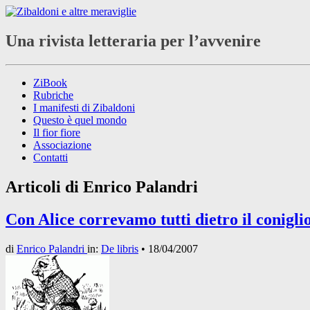
Una rivista letteraria per l’avvenire
ZiBook
Rubriche
I manifesti di Zibaldoni
Questo è quel mondo
Il fior fiore
Associazione
Contatti
Articoli di
Enrico Palandri
Con Alice correvamo tutti dietro il conigli
di
Enrico Palandri
in:
De libris
•
18/04/2007