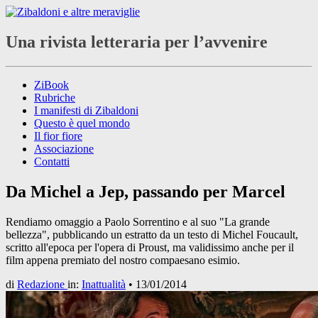
Una rivista letteraria per l’avvenire
ZiBook
Rubriche
I manifesti di Zibaldoni
Questo è quel mondo
Il fior fiore
Associazione
Contatti
Da Michel a Jep, passando per Marcel
Rendiamo omaggio a Paolo Sorrentino e al suo "La grande
bellezza", pubblicando un estratto da un testo di Michel Foucault,
scritto all'epoca per l'opera di Proust, ma validissimo anche per il
film appena premiato del nostro compaesano esimio.
di
Redazione
in:
Inattualità
•
13/01/2014