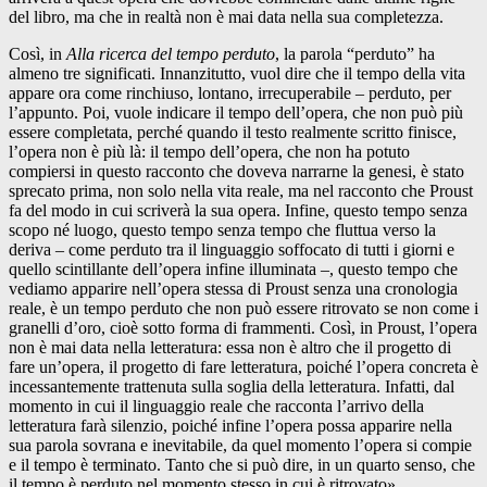
del libro, ma che in realtà non è mai data nella sua completezza.
Così, in
Alla ricerca del tempo perduto
, la parola “perduto” ha
almeno tre significati. Innanzitutto, vuol dire che il tempo della vita
appare ora come rinchiuso, lontano, irrecuperabile – perduto, per
l’appunto. Poi, vuole indicare il tempo dell’opera, che non può più
essere completata, perché quando il testo realmente scritto finisce,
l’opera non è più là: il tempo dell’opera, che non ha potuto
compiersi in questo racconto che doveva narrarne la genesi, è stato
sprecato prima, non solo nella vita reale, ma nel racconto che Proust
fa del modo in cui scriverà la sua opera. Infine, questo tempo senza
scopo né luogo, questo tempo senza tempo che fluttua verso la
deriva – come perduto tra il linguaggio soffocato di tutti i giorni e
quello scintillante dell’opera infine illuminata –, questo tempo che
vediamo apparire nell’opera stessa di Proust senza una cronologia
reale, è un tempo perduto che non può essere ritrovato se non come i
granelli d’oro, cioè sotto forma di frammenti. Così, in Proust, l’opera
non è mai data nella letteratura: essa non è altro che il progetto di
fare un’opera, il progetto di fare letteratura, poiché l’opera concreta è
incessantemente trattenuta sulla soglia della letteratura. Infatti, dal
momento in cui il linguaggio reale che racconta l’arrivo della
letteratura farà silenzio, poiché infine l’opera possa apparire nella
sua parola sovrana e inevitabile, da quel momento l’opera si compie
e il tempo è terminato. Tanto che si può dire, in un quarto senso, che
il tempo è perduto nel momento stesso in cui è ritrovato».