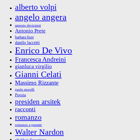
alberto volpi
angelo angera
antonio devicienti
Antonio Prete
barbara fiore
danilo laccetti
Enrico De Vivo
Francesca Andreini
gianluca virgilio
Gianni Celati
Massimo Rizzante
paolo morelli
Poesia
presiden arsitek
racconti
romanzo
romanzo a puntate
Walter Nardon