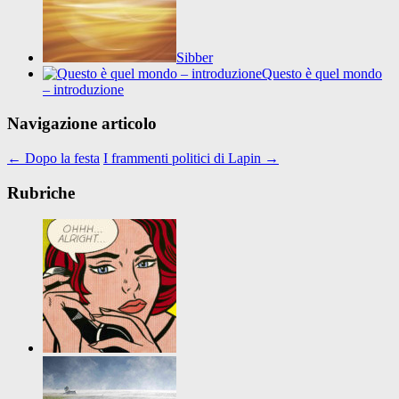
Sibber
Questo è quel mondo
– introduzione
Navigazione articolo
←
Dopo la festa
I frammenti politici di Lapin
→
Rubriche