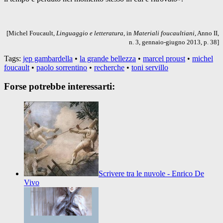
[Michel Foucault,
Linguaggio e letteratura
, in
Materiali foucaultiani
, Anno II,
n. 3, gennaio-giugno 2013, p. 38]
Tags:
jep gambardella
•
la grande bellezza
•
marcel proust
•
michel
foucault
•
paolo sorrentino
•
recherche
•
toni servillo
Forse potrebbe interessarti:
Scrivere tra le nuvole - Enrico De
Vivo