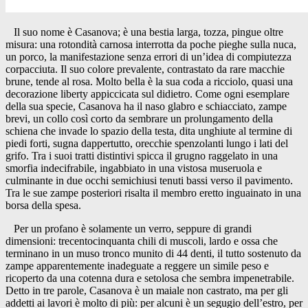
Il suo nome è Casanova; è una bestia larga, tozza, pingue oltre
misura: una rotondità carnosa interrotta da poche pieghe sulla nuca,
un porco, la manifestazione senza errori di un’idea di compiutezza
corpacciuta. Il suo colore prevalente, contrastato da rare macchie
brune, tende al rosa. Molto bella è la sua coda a ricciolo, quasi una
decorazione liberty appiccicata sul didietro. Come ogni esemplare
della sua specie, Casanova ha il naso glabro e schiacciato, zampe
brevi, un collo così corto da sembrare un prolungamento della
schiena che invade lo spazio della testa, dita unghiute al termine di
piedi forti, sugna dappertutto, orecchie spenzolanti lungo i lati del
grifo. Tra i suoi tratti distintivi spicca il grugno raggelato in una
smorfia indecifrabile, ingabbiato in una vistosa museruola e
culminante in due occhi semichiusi tenuti bassi verso il pavimento.
Tra le sue zampe posteriori risalta il membro eretto inguainato in una
borsa della spesa.
Per un profano è solamente un verro, seppure di grandi
dimensioni: trecentocinquanta chili di muscoli, lardo e ossa che
terminano in un muso tronco munito di 44 denti, il tutto sostenuto da
zampe apparentemente inadeguate a reggere un simile peso e
ricoperto da una cotenna dura e setolosa che sembra impenetrabile.
Detto in tre parole, Casanova è un maiale non castrato, ma per gli
addetti ai lavori è molto di più: per alcuni è un segugio dell’estro, per