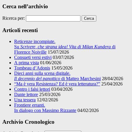
Cerca nell’archivio
Ricerca per:
Articoli recenti
Reticenze incompiute.
Su
Scrivere, che strana idea! Vita di Milan Kundera
di
Florence Noiville
15/07/2026
Consueti versi estivi
03/07/2026
A prima vista
01/06/2026
Tombeau d’Adonis
15/05/2026
Dieci anni sulla scena digitale.
Il decennio del panottico
di Matteo Marchesini
28/04/2026
“Ma è vera Resistenza? Ed è vera letteratura?”
25/04/2026
Contro i falsi lettori
03/04/2026
Dante lettore
25/03/2026
Una tessera
12/02/2026
Frontiere erranti.
In dialogo con Massimo Rizzante
04/02/2026
Archivio Cronologico