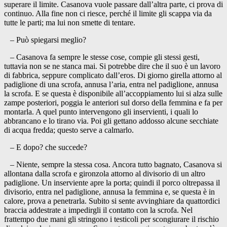
superare il limite. Casanova vuole passare dall’altra parte, ci prova di
continuo. Alla fine non ci riesce, perché il limite gli scappa via da
tutte le parti; ma lui non smette di tentare.
– Può spiegarsi meglio?
– Casanova fa sempre le stesse cose, compie gli stessi gesti,
tuttavia non se ne stanca mai. Si potrebbe dire che il suo è un lavoro
di fabbrica, seppure complicato dall’eros. Di giorno girella attorno al
padiglione di una scrofa, annusa l’aria, entra nel padiglione, annusa
la scrofa. E se questa è disponibile all’accoppiamento lui si alza sulle
zampe posteriori, poggia le anteriori sul dorso della femmina e fa per
montarla. A quel punto intervengono gli inservienti, i quali lo
abbrancano e lo tirano via. Poi gli gettano addosso alcune secchiate
di acqua fredda; questo serve a calmarlo.
– E dopo? che succede?
– Niente, sempre la stessa cosa. Ancora tutto bagnato, Casanova si
allontana dalla scrofa e gironzola attorno al divisorio di un altro
padiglione. Un inserviente apre la porta; quindi il porco oltrepassa il
divisorio, entra nel padiglione, annusa la femmina e, se questa è in
calore, prova a penetrarla. Subito si sente avvinghiare da quattordici
braccia addestrate a impedirgli il contatto con la scrofa. Nel
frattempo due mani gli stringono i testicoli per scongiurare il rischio