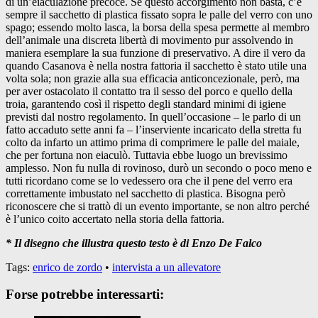
di un’eiaculazione precoce. Se questo accorgimento non basta, c’è
sempre il sacchetto di plastica fissato sopra le palle del verro con uno
spago; essendo molto lasca, la borsa della spesa permette al membro
dell’animale una discreta libertà di movimento pur assolvendo in
maniera esemplare la sua funzione di preservativo. A dire il vero da
quando Casanova è nella nostra fattoria il sacchetto è stato utile una
volta sola; non grazie alla sua efficacia anticoncezionale, però, ma
per aver ostacolato il contatto tra il sesso del porco e quello della
troia, garantendo così il rispetto degli standard minimi di igiene
previsti dal nostro regolamento. In quell’occasione – le parlo di un
fatto accaduto sette anni fa – l’inserviente incaricato della stretta fu
colto da infarto un attimo prima di comprimere le palle del maiale,
che per fortuna non eiaculò. Tuttavia ebbe luogo un brevissimo
amplesso. Non fu nulla di rovinoso, durò un secondo o poco meno e
tutti ricordano come se lo vedessero ora che il pene del verro era
correttamente imbustato nel sacchetto di plastica. Bisogna però
riconoscere che si trattò di un evento importante, se non altro perché
è l’unico coito accertato nella storia della fattoria.
* Il disegno che illustra questo testo è di Enzo De Falco
Tags:
enrico de zordo
•
intervista a un allevatore
Forse potrebbe interessarti: