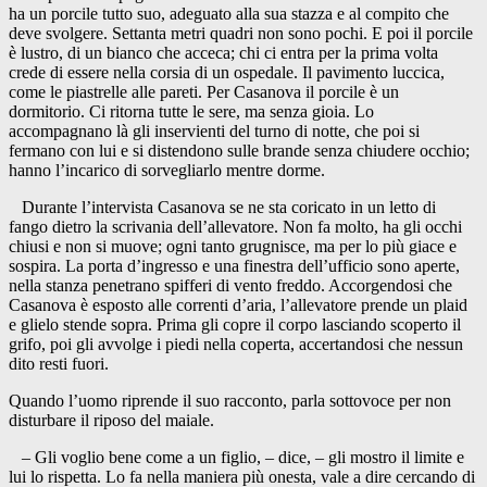
ha un porcile tutto suo, adeguato alla sua stazza e al compito che
deve svolgere. Settanta metri quadri non sono pochi. E poi il porcile
è lustro, di un bianco che acceca; chi ci entra per la prima volta
crede di essere nella corsia di un ospedale. Il pavimento luccica,
come le piastrelle alle pareti. Per Casanova il porcile è un
dormitorio. Ci ritorna tutte le sere, ma senza gioia. Lo
accompagnano là gli inservienti del turno di notte, che poi si
fermano con lui e si distendono sulle brande senza chiudere occhio;
hanno l’incarico di sorvegliarlo mentre dorme.
Durante l’intervista Casanova se ne sta coricato in un letto di
fango dietro la scrivania dell’allevatore. Non fa molto, ha gli occhi
chiusi e non si muove; ogni tanto grugnisce, ma per lo più giace e
sospira. La porta d’ingresso e una finestra dell’ufficio sono aperte,
nella stanza penetrano spifferi di vento freddo. Accorgendosi che
Casanova è esposto alle correnti d’aria, l’allevatore prende un plaid
e glielo stende sopra. Prima gli copre il corpo lasciando scoperto il
grifo, poi gli avvolge i piedi nella coperta, accertandosi che nessun
dito resti fuori.
Quando l’uomo riprende il suo racconto, parla sottovoce per non
disturbare il riposo del maiale.
– Gli voglio bene come a un figlio, – dice, – gli mostro il limite e
lui lo rispetta. Lo fa nella maniera più onesta, vale a dire cercando di