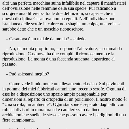
altri una perfetta macchina suina infallibile nel captare il manifestarsi
dell’ovulazione nelle femmine della sua specie. Pur faticando a
scorgere una differenza tra le due definizioni, si capisce che in
questa disciplina Casanova non ha eguali. Nell’individuazione
istantanea delle scrofe in calore non sbaglia un colpo, una volta si
sarebbe detto che è un maschio riconoscitore.
– Casanova è un maiale da monta? – chiedo.
– No, da monta proprio no, – risponde l’allevatore, – semmai da
riproduzione. Casanova ha due compiti: il riconoscimento e la
riproduzione. La monta è una faccenda superata, appartiene al
passato.
– Può spiegarsi meglio?
– Come vede il mio non è un allevamento classico. Sui pavimenti
in gomma dei miei fabbricati camminano trecento scrofe. Ognuna di
esse ha a disposizione uno spazio ampio paragonabile per
dimensioni al reparto di ortopedia di un policlinico. Il nostro motto è:
“Una scrofa, un ambiente”. Ogni stanzone è separato dagli altri con
robusti divisori in muratura ed è caratterizzato da linee
architettoniche snelle, le stesse che possono avere i padiglioni di una
fiera campionaria.