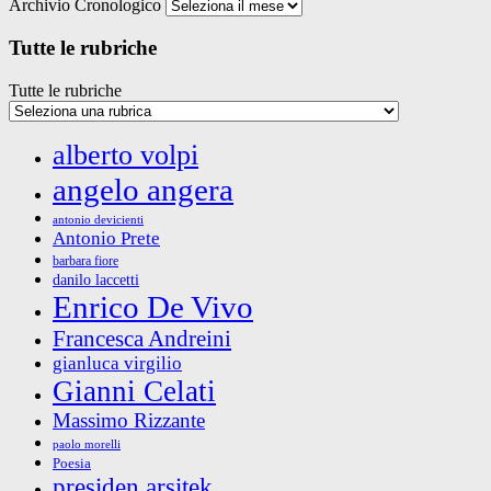
Archivio Cronologico
Tutte le rubriche
Tutte le rubriche
alberto volpi
angelo angera
antonio devicienti
Antonio Prete
barbara fiore
danilo laccetti
Enrico De Vivo
Francesca Andreini
gianluca virgilio
Gianni Celati
Massimo Rizzante
paolo morelli
Poesia
presiden arsitek