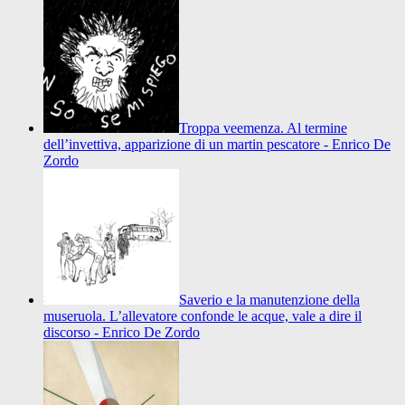
Troppa veemenza. Al termine
dell’invettiva, apparizione di un martin pescatore - Enrico De
Zordo
Saverio e la manutenzione della
museruola. L’allevatore confonde le acque, vale a dire il
discorso - Enrico De Zordo