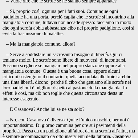
– Vuole dire che le scrofe se ne stanno sempre appartate?
– Sì, proprio così, ognuna per i fatti suoi. Comunque ogni
padiglione ha una porta, perciò capita che le scrofe si incontrino alla
mangiatoia comune; tuttavia non accade spesso: facciamo in modo
che ogni scrofa abbia abbastanza cibo nel proprio padiglione, così si
evita la trasmissione di malattie.
– Ma la mangiatoia comune, allora?
– Serve a soddisfare un sacrosanto bisogno di libertà. Qui ci
teniamo molto. Le scrofe sono libere di muoversi, di incontrarsi.
Possono scegliere se mangiare nel proprio stanzone oppure alla
mangiatoia comune. Questa è una buona cosa, eppure alcuni
criticoni sostengono il contrario: quella accordata alle troie sarebbe
una finta libertà, dicono, perché il cibo che gettiamo alle scrofe nei
loro padiglioni è migliore rispetto al pastone della mangiatoia. In
effetti è così, ma ciò non toglie che questa circostanza desta un
interesse esagerato.
– E Casanova? Anche lui se ne sta solo?
– No, con Casanova è diverso. Qui è l’unico maschio, per noi è
importantissimo. Di giorno cammina per ore sui pavimenti della
proprietà. Passa da un padiglione all’altro, da una scrofa all’altra, ma
è sempre accompagnato da otto inservienti della fattoria. Casanova