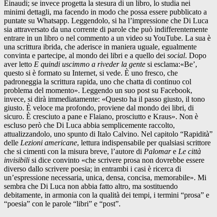
Einaudi; se invece progetta la stesura di un libro, lo studia nei
minimi dettagli, ma facendo in modo che possa essere pubblicato a
puntate su Whatsapp. Leggendolo, si ha l’impressione che Di Luca
sia attraversato da una corrente di parole che può indifferentemente
entrare in un libro o nel commento a un video su YouTube. La sua è
una scrittura ibrida, che aderisce in maniera uguale, egualmente
convinta e partecipe, al mondo dei libri e a quello dei
social
. Dopo
aver letto
E quindi uscimmo a riveder la gente
si esclama:«Be’,
questo si è formato su Internet, si vede. È uno fresco, che
padroneggia la scrittura rapida, uno che chatta di continuo col
problema del momento». Leggendo un suo post su Facebook,
invece, si dirà immediatamente: «Questo ha il passo giusto, il tono
giusto. È veloce ma profondo, proviene dal mondo dei libri, di
sicuro. È cresciuto a pane e Flaiano, prosciutto e Kraus». Non è
escluso però che Di Luca abbia semplicemente raccolto,
attualizzandolo, uno spunto di Italo Calvino. Nel capitolo “Rapidità”
delle
Lezioni americane
, lettura indispensabile per qualsiasi scrittore
che si cimenti con la misura breve, l’autore di
Palomar
e
Le città
invisibili
si dice convinto «che scrivere prosa non dovrebbe essere
diverso dallo scrivere poesia; in entrambi i casi è ricerca di
un’espressione necessaria, unica, densa, concisa, memorabile». Mi
sembra che Di Luca non abbia fatto altro, ma sostituendo
debitamente, in armonia con la qualità dei tempi, i termini “prosa” e
“poesia” con le parole “libri” e “post”.