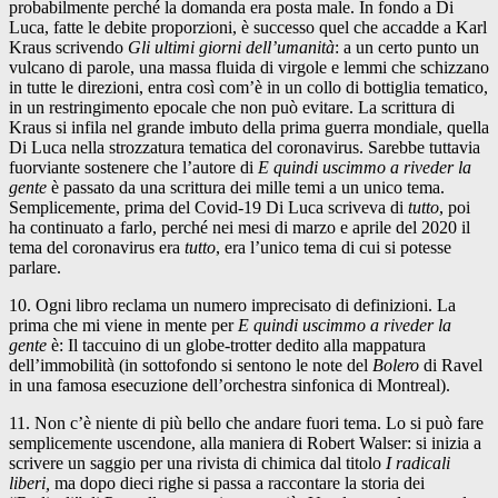
probabilmente perché la domanda era posta male. In fondo a Di
Luca, fatte le debite proporzioni, è successo quel che accadde a Karl
Kraus scrivendo
Gli ultimi giorni dell’umanità
: a un certo punto un
vulcano di parole, una massa fluida di virgole e lemmi che schizzano
in tutte le direzioni, entra così com’è in un collo di bottiglia tematico,
in un restringimento epocale che non può evitare. La scrittura di
Kraus si infila nel grande imbuto della prima guerra mondiale, quella
Di Luca nella strozzatura tematica del coronavirus. Sarebbe tuttavia
fuorviante sostenere che l’autore di
E quindi uscimmo a riveder la
gente
è passato da una scrittura dei mille temi a un unico tema.
Semplicemente, prima del Covid-19 Di Luca scriveva di
tutto
, poi
ha continuato a farlo, perché nei mesi di marzo e aprile del 2020 il
tema del coronavirus era
tutto
, era l’unico tema di cui si potesse
parlare.
10. Ogni libro reclama un numero imprecisato di definizioni. La
prima che mi viene in mente per
E quindi uscimmo a riveder la
gente
è: Il taccuino di un globe-trotter dedito alla mappatura
dell’immobilità (in sottofondo si sentono le note del
Bolero
di Ravel
in una famosa esecuzione dell’orchestra sinfonica di Montreal).
11. Non c’è niente di più bello che andare fuori tema. Lo si può fare
semplicemente uscendone, alla maniera di Robert Walser: si inizia a
scrivere un saggio per una rivista di chimica dal titolo
I radicali
liberi,
ma dopo dieci righe si passa a raccontare la storia dei