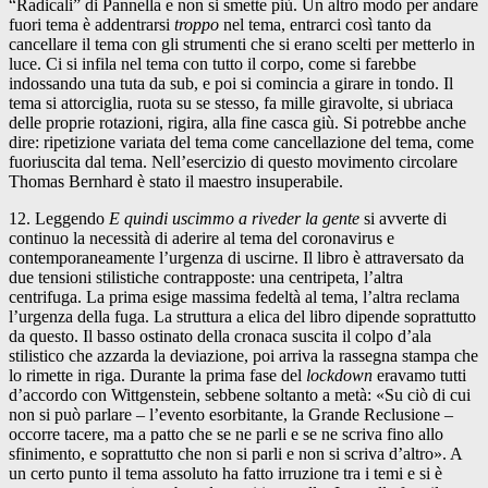
“Radicali” di Pannella e non si smette più. Un altro modo per andare
fuori tema è addentrarsi
troppo
nel tema, entrarci così tanto da
cancellare il tema con gli strumenti che si erano scelti per metterlo in
luce. Ci si infila nel tema con tutto il corpo, come si farebbe
indossando una tuta da sub, e poi si comincia a girare in tondo. Il
tema si attorciglia, ruota su se stesso, fa mille giravolte, si ubriaca
delle proprie rotazioni, rigira, alla fine casca giù. Si potrebbe anche
dire: ripetizione variata del tema come cancellazione del tema, come
fuoriuscita dal tema. Nell’esercizio di questo movimento circolare
Thomas Bernhard è stato il maestro insuperabile.
12. Leggendo
E quindi uscimmo a riveder la gente
si avverte di
continuo la necessità di aderire al tema del coronavirus e
contemporaneamente l’urgenza di uscirne. Il libro è attraversato da
due tensioni stilistiche contrapposte: una centripeta, l’altra
centrifuga. La prima esige massima fedeltà al tema, l’altra reclama
l’urgenza della fuga. La struttura a elica del libro dipende soprattutto
da questo. Il basso ostinato della cronaca suscita il colpo d’ala
stilistico che azzarda la deviazione, poi arriva la rassegna stampa che
lo rimette in riga. Durante la prima fase del
lockdown
eravamo tutti
d’accordo con Wittgenstein, sebbene soltanto a metà: «Su ciò di cui
non si può parlare – l’evento esorbitante, la Grande Reclusione –
occorre tacere, ma a patto che se ne parli e se ne scriva fino allo
sfinimento, e soprattutto che non si parli e non si scriva d’altro». A
un certo punto il tema assoluto ha fatto irruzione tra i temi e si è