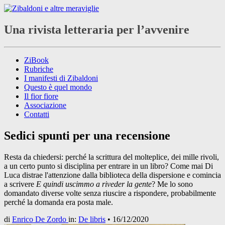
Una rivista letteraria per l’avvenire
ZiBook
Rubriche
I manifesti di Zibaldoni
Questo è quel mondo
Il fior fiore
Associazione
Contatti
Sedici spunti per una recensione
Resta da chiedersi: perché la scrittura del molteplice, dei mille rivoli,
a un certo punto si disciplina per entrare in un libro? Come mai Di
Luca distrae l'attenzione dalla biblioteca della dispersione e comincia
a scrivere
E quindi uscimmo a riveder la gente
? Me lo sono
domandato diverse volte senza riuscire a rispondere, probabilmente
perché la domanda era posta male.
di
Enrico De Zordo
in:
De libris
•
16/12/2020