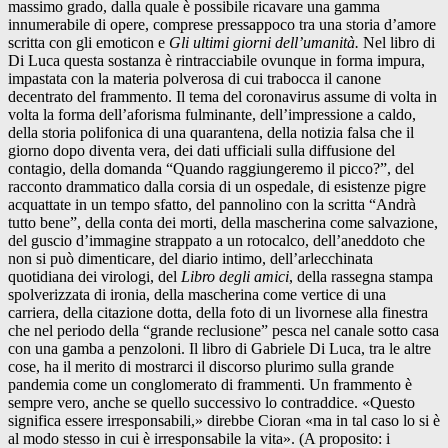
massimo grado, dalla quale è possibile ricavare una gamma
innumerabile di opere, comprese pressappoco tra una storia d’amore
scritta con gli emoticon e
Gli ultimi giorni dell’umanità.
Nel libro di
Di Luca questa sostanza è rintracciabile ovunque in forma impura,
impastata con la materia polverosa di cui trabocca il canone
decentrato del frammento. Il tema del coronavirus assume di volta in
volta la forma dell’aforisma fulminante, dell’impressione a caldo,
della storia polifonica di una quarantena, della notizia falsa che il
giorno dopo diventa vera, dei dati ufficiali sulla diffusione del
contagio, della domanda “Quando raggiungeremo il picco?”, del
racconto drammatico dalla corsia di un ospedale, di esistenze pigre
acquattate in un tempo sfatto, del pannolino con la scritta “Andrà
tutto bene”, della conta dei morti, della mascherina come salvazione,
del guscio d’immagine strappato a un rotocalco, dell’aneddoto che
non si può dimenticare, del diario intimo, dell’arlecchinata
quotidiana dei virologi, del
Libro degli amici
, della rassegna stampa
spolverizzata di ironia, della mascherina come vertice di una
carriera, della citazione dotta, della foto di un livornese alla finestra
che nel periodo della “grande reclusione” pesca nel canale sotto casa
con una gamba a penzoloni. Il libro di Gabriele Di Luca, tra le altre
cose, ha il merito di mostrarci il discorso plurimo sulla grande
pandemia come un conglomerato di frammenti. Un frammento è
sempre vero, anche se quello successivo lo contraddice. «Questo
significa essere irresponsabili,» direbbe Cioran «ma in tal caso lo si è
al modo stesso in cui è irresponsabile la vita». (A proposito: i