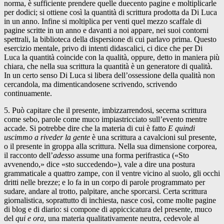
norma, è sufficiente prendere quelle duecento pagine e moltiplicarle
per dodici; si ottiene così la quantità di scrittura prodotta da Di Luca
in un anno. Infine si moltiplica per venti quel mezzo scaffale di
pagine scritte in un anno e davanti a noi appare, nei suoi contorni
spettrali, la biblioteca della dispersione di cui parlavo prima. Questo
esercizio mentale, privo di intenti didascalici, ci dice che per Di
Luca la quantità coincide con la qualità, oppure, detto in maniera più
chiara, che nella sua scrittura la quantità è un generatore di qualità.
In un certo senso Di Luca si libera dell’ossessione della qualità non
cercandola, ma dimenticandosene scrivendo, scrivendo
continuamente.
5. Può capitare che il presente, imbizzarrendosi, secerna scrittura
come sebo, parole come muco impiastricciato sull’evento mentre
accade. Si potrebbe dire che la materia di cui è fatto
E quindi
uscimmo a riveder la gente
è una scrittura a cavalcioni sul presente,
o il presente in groppa alla scrittura. Nella sua dimensione corporea,
il racconto dell’
adesso
assume una forma perifrastica («Sto
avvenendo,» dice «sto succedendo»), vale a dire una postura
grammaticale a quattro zampe, con il ventre vicino al suolo, gli occhi
dritti nelle brezze; e lo fa in un corpo di parole programmato per
sudare, andare al trotto, palpitare, anche sporcarsi. Certa scrittura
giornalistica, soprattutto di inchiesta, nasce così, come molte pagine
di blog e di diario: si compone di appiccicatura del presente, muco
del
qui e ora
, una materia qualitativamente neutra, cedevole al