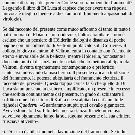
comunicati stampa del premier Conte sono frammenti tra frammenti?
Leggendo il libro di Di Luca si capisce che per avere una risposta
univoca è meglio chiedere a dieci autori di frammenti appassionati di
virologia).
Se dal racconto del presente come muco affiorano di tanto in tanto i
baffi umorali di Flaiano – uno ridevole, l’altro atrabiliare – non è
escluso che un pensiero di Hölderlin dialoghi a distanza di poche
pagine con un commento di Veltroni pubblicato sul «Corriere»
:
il
colloquio giova a entrambi; Veltroni entra in contatto con l’elemento
eterno e invariabile della bellezza, mentre Hölderlin, nonostante i
duecento anni di distanziamento sociale che lo mettono al riparo da
Veltroni, diventa urgentemente contemporaneo e preferisce
cautelarsi indossando la mascherina. Il presente carica la tradizione
del frammento, la potenza ubiquitaria del frammento elettrizza il
racconto del presente. Questa doppia carica fa sì che quello di Di
Luca sia un presente in esubero, amplificato, un presente in eccesso
che esorbita continuamente dal presente, in grado di schiantare il
soffitto come il destriero di Kafka che scalpita da cent’anni trale
righedei
Quaderni
: «Guardammo stupiti quel cavallo gigantesco.
Aveva sfondato il soffitto della nostra stanza. Il cielo nuvoloso
scivolava pigramente lungo la sua sagoma possente e la sua criniera
frusciava al vento».
6. Di Luca è abilissimo nella lavorazione del frammento. Se in lui