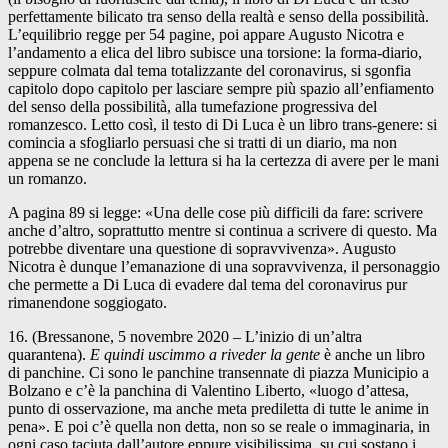
perfettamente bilicato tra senso della realtà e senso della possibilità.
L’equilibrio regge per 54 pagine, poi appare Augusto Nicotra e
l’andamento a elica del libro subisce una torsione: la forma-diario,
seppure colmata dal tema totalizzante del coronavirus, si sgonfia
capitolo dopo capitolo per lasciare sempre più spazio all’enfiamento
del senso della possibilità, alla tumefazione progressiva del
romanzesco. Letto così, il testo di Di Luca è un libro trans-genere: si
comincia a sfogliarlo persuasi che si tratti di un diario, ma non
appena se ne conclude la lettura si ha la certezza di avere per le mani
un romanzo.
A pagina 89 si legge: «Una delle cose più difficili da fare: scrivere
anche d’altro, soprattutto mentre si continua a scrivere di questo. Ma
potrebbe diventare una questione di sopravvivenza». Augusto
Nicotra è dunque l’emanazione di una sopravvivenza, il personaggio
che permette a Di Luca di evadere dal tema del coronavirus pur
rimanendone soggiogato.
16. (Bressanone, 5 novembre 2020 – L’inizio di un’altra
quarantena).
E quindi uscimmo a riveder la gente
è anche un libro
di panchine. Ci sono le panchine transennate di piazza Municipio a
Bolzano e c’è la panchina di Valentino Liberto, «luogo d’attesa,
punto di osservazione, ma anche meta prediletta di tutte le anime in
pena». E poi c’è quella non detta, non so se reale o immaginaria, in
ogni caso taciuta dall’autore eppure visibilissima, su cui sostano i