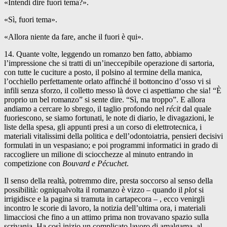
«Intendi dire fuori tema?».
«Sì, fuori tema».
«Allora niente da fare, anche il fuori è qui».
14. Quante volte, leggendo un romanzo ben fatto, abbiamo
l’impressione che si tratti di un’ineccepibile operazione di sartoria,
con tutte le cuciture a posto, il polsino al termine della manica,
l’occhiello perfettamente orlato affinché il bottoncino d’osso vi si
infili senza sforzo, il colletto messo là dove ci aspettiamo che sia! “È
proprio un bel romanzo” si sente dire. “Sì, ma troppo”. E allora
andiamo a cercare lo sbrego, il taglio profondo nel
récit
dal quale
fuoriescono, se siamo fortunati, le note di diario, le divagazioni, le
liste della spesa, gli appunti presi a un corso di elettrotecnica, i
materiali vitalissimi della politica e dell’odontoiatria, pensieri decisivi
formulati in un vespasiano; e poi programmi informatici in grado di
raccogliere un milione di sciocchezze al minuto entrando in
competizione con
Bouvard e Pécuchet
.
Il senso della realtà, potremmo dire, presta soccorso al senso della
possibilità: ogniqualvolta il romanzo è vizzo – quando il
plot
si
irrigidisce e la pagina si tramuta in cartapecora – , ecco venirgli
incontro le scorie di lavoro, la notizia dell’ultima ora, i materiali
limacciosi che fino a un attimo prima non trovavano spazio sulla
scrivania. Ha così inizio un complicato lavoro di amalgama, al