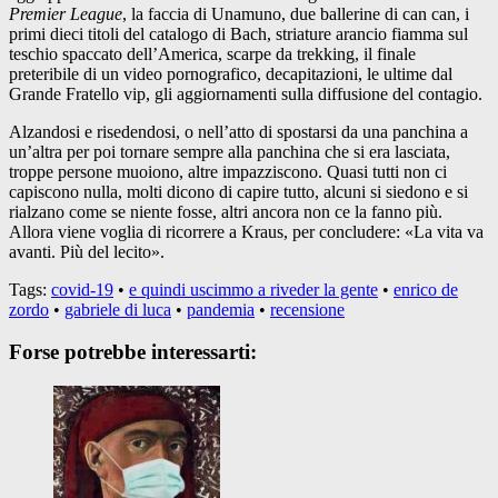
Premier League
, la faccia di Unamuno, due ballerine di can can, i
primi dieci titoli del catalogo di Bach, striature arancio fiamma sul
teschio spaccato dell’America, scarpe da trekking, il finale
preteribile di un video pornografico, decapitazioni, le ultime dal
Grande Fratello vip, gli aggiornamenti sulla diffusione del contagio.
Alzandosi e risedendosi, o nell’atto di spostarsi da una panchina a
un’altra per poi tornare sempre alla panchina che si era lasciata,
troppe persone muoiono, altre impazziscono. Quasi tutti non ci
capiscono nulla, molti dicono di capire tutto, alcuni si siedono e si
rialzano come se niente fosse, altri ancora non ce la fanno più.
Allora viene voglia di ricorrere a Kraus, per concludere: «La vita va
avanti. Più del lecito».
Tags:
covid-19
•
e quindi uscimmo a riveder la gente
•
enrico de
zordo
•
gabriele di luca
•
pandemia
•
recensione
Forse potrebbe interessarti: