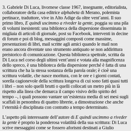
3. Gabriele Di Luca, livornese classe 1967, insegnante, editorialista,
collaboratore della casa editrice
alphabeta
di Merano, polemista
pertinace, traduttore, vive in Alto Adige da oltre vent’anni. Il suo
primo libro,
E quindi uscimmo a riveder la gente
, poggia su una pila
di volumi inesistenti: una biblioteca della dispersione disseminata in
migliaia di articoli di giornale, post su Facebook, interventi in decine
di forum e poi di blog, messaggini composti come massime,
presentazioni di libri, mail scritte agli amici quando le mail non
erano ancora diventate uno strumento antiquato se non addirittura
preistorico di comunicazione. Questa biblioteca spettrale, scritta da
Di Luca nel corso degli ultimi vent’anni e votata alla magnificenza
dello spreco, è una biblioteca della dispersione perché è fatta di una
scrittura che ha la stessa sostanza della parola orale; è cioè una
scrittura volatile, che nasce moritura, con le ore e i giorni contati,
sorella cagionevole della scrittura longeva di cui sono fatti quasi tutti
i libri – non solo quelli brutti o quelli collocati un metro più in là
rispetto alla linea che demarca il campo visivo dello spirito del
tempo –, i quali possono vantare un’esistenza media di sei mesi sugli
scaffali in penombra di quattro librerie, a dimostrazione che anche
l’eternità è disciplinata con contratto a tempo determinato.
L’aspetto più interessante dell’autore di
E quindi uscimmo a riveder
la gente
è proprio la ponderosa volatilità della sua scrittura: Di Luca
scrive messaggini come se fossero aforismi destinati a Giulio