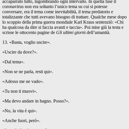
accaparrato tutto, ingombrando ogni intervallo. In quella fase il
coronavirus non era soltanto l’unico tema su cui si potesse
conversare, era il tema come inevitabilità, il tema predatorio e
totalizzante che tutti avevano bisogno di trattare. Qualche mese dopo
lo scoppio della prima guerra mondiale Karl Kraus sentenziò: «Chi
ha qualcosa da dire si faccia avanti e taccia». Poi mise giù la testa e
scrisse le ottocento pagine de
Gli ultimi giorn
i dell’umanità.
13. «Basta, voglio uscire».
«Uscire da dove?».
«Dal tema».
«Non se ne parla, resti qui».
«Adesso me ne vado».
«Tu non ti muovi».
«Ma devo andare in bagno. Posso?».
«No, la vita è qui».
«Anche fuori, però».