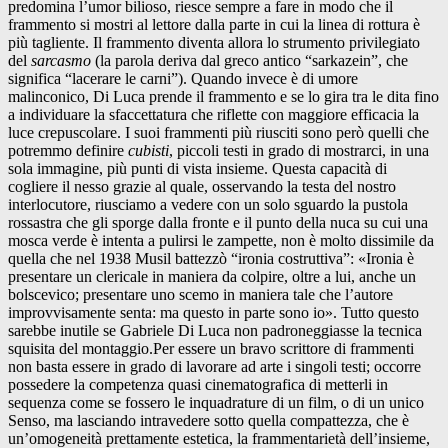
predomina l’umor bilioso, riesce sempre a fare in modo che il
frammento si mostri al lettore dalla parte in cui la linea di rottura è
più tagliente. Il frammento diventa allora lo strumento privilegiato
del
sarcasmo
(la parola deriva dal greco antico “sarkazein”, che
significa “lacerare le carni”). Quando invece è di umore
malinconico, Di Luca prende il frammento e se lo gira tra le dita fino
a individuare la sfaccettatura che riflette con maggiore efficacia la
luce crepuscolare. I suoi frammenti più riusciti sono però quelli che
potremmo definire
cubisti
, piccoli testi in grado di mostrarci, in una
sola immagine, più punti di vista insieme. Questa capacità di
cogliere il nesso grazie al quale, osservando la testa del nostro
interlocutore, riusciamo a vedere con un solo sguardo la pustola
rossastra che gli sporge dalla fronte e il punto della nuca su cui una
mosca verde è intenta a pulirsi le zampette, non è molto dissimile da
quella che nel 1938 Musil battezzò “ironia costruttiva”: «Ironia è
presentare un clericale in maniera da colpire, oltre a lui, anche un
bolscevico; presentare uno scemo in maniera tale che l’autore
improvvisamente senta: ma questo in parte sono io». Tutto questo
sarebbe inutile se Gabriele Di Luca non padroneggiasse la tecnica
squisita del montaggio.Per essere un bravo scrittore di frammenti
non basta essere in grado di lavorare ad arte i singoli testi; occorre
possedere la competenza quasi cinematografica di metterli in
sequenza come se fossero le inquadrature di un film, o di un unico
Senso, ma lasciando intravedere sotto quella compattezza, che è
un’omogeneità prettamente estetica, la frammentarietà dell’insieme,