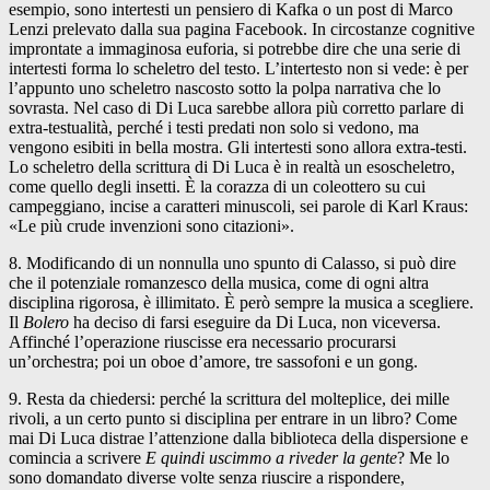
esempio, sono intertesti un pensiero di Kafka o un post di Marco
Lenzi prelevato dalla sua pagina Facebook. In circostanze cognitive
improntate a immaginosa euforia, si potrebbe dire che una serie di
intertesti forma lo scheletro del testo. L’intertesto non si vede: è per
l’appunto uno scheletro nascosto sotto la polpa narrativa che lo
sovrasta. Nel caso di Di Luca sarebbe allora più corretto parlare di
extra-testualità, perché i testi predati non solo si vedono, ma
vengono esibiti in bella mostra. Gli intertesti sono allora extra-testi.
Lo scheletro della scrittura di Di Luca è in realtà un esoscheletro,
come quello degli insetti. È la corazza di un coleottero su cui
campeggiano, incise a caratteri minuscoli, sei parole di Karl Kraus:
«Le più crude invenzioni sono citazioni».
8. Modificando di un nonnulla uno spunto di Calasso, si può dire
che il potenziale romanzesco della musica, come di ogni altra
disciplina rigorosa, è illimitato. È però sempre la musica a scegliere.
Il
Bolero
ha deciso di farsi eseguire da Di Luca, non viceversa.
Affinché l’operazione riuscisse era necessario procurarsi
un’orchestra; poi un oboe d’amore, tre sassofoni e un gong.
9. Resta da chiedersi: perché la scrittura del molteplice, dei mille
rivoli, a un certo punto si disciplina per entrare in un libro? Come
mai Di Luca distrae l’attenzione dalla biblioteca della dispersione e
comincia a scrivere
E quindi uscimmo a riveder la gente
? Me lo
sono domandato diverse volte senza riuscire a rispondere,