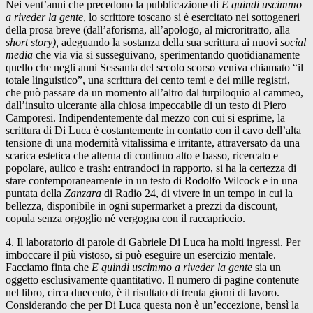
Nei vent’anni che precedono la pubblicazione di
E quindi uscimmo
a riveder la gente
, lo scrittore toscano si è esercitato nei sottogeneri
della prosa breve (dall’aforisma, all’apologo, al microritratto, alla
short story),
adeguando la sostanza della sua scrittura ai nuovi
social
media
che via via si susseguivano, sperimentando quotidianamente
quello che negli anni Sessanta del secolo scorso veniva chiamato “il
totale linguistico”, una scrittura dei cento temi e dei mille registri,
che può passare da un momento all’altro dal turpiloquio al cammeo,
dall’insulto ulcerante alla chiosa impeccabile di un testo di Piero
Camporesi. Indipendentemente dal mezzo con cui si esprime, la
scrittura di Di Luca è costantemente in contatto con il cavo dell’alta
tensione di una modernità vitalissima e irritante, attraversato da una
scarica estetica che alterna di continuo alto e basso, ricercato e
popolare, aulico e trash: entrandoci in rapporto, si ha la certezza di
stare contemporaneamente in un testo di Rodolfo Wilcock e in una
puntata della
Zanzara
di Radio 24, di vivere in un tempo in cui la
bellezza, disponibile in ogni supermarket a prezzi da discount,
copula senza orgoglio né vergogna con il raccapriccio.
4. Il laboratorio di parole di Gabriele Di Luca ha molti ingressi. Per
imboccare il più vistoso, si può eseguire un esercizio mentale.
Facciamo finta che
E quindi uscimmo a riveder la gente
sia un
oggetto esclusivamente quantitativo. Il numero di pagine contenute
nel libro, circa duecento, è il risultato di trenta giorni di lavoro.
Considerando che per Di Luca questa non è un’eccezione, bensì la