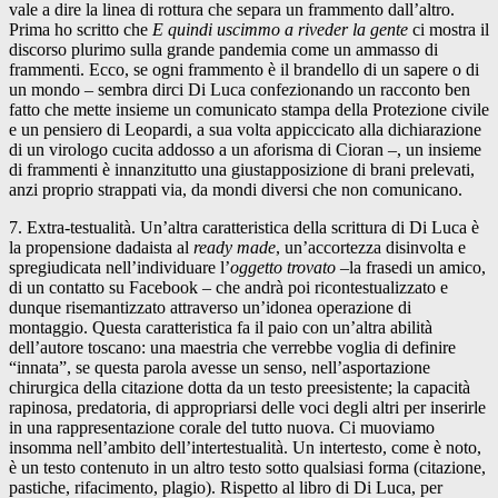
vale a dire la linea di rottura che separa un frammento dall’altro.
Prima ho scritto che
E quindi uscimmo a riveder la gente
ci mostra il
discorso plurimo sulla grande pandemia come un ammasso di
frammenti. Ecco, se ogni frammento è il brandello di un sapere o di
un mondo – sembra dirci Di Luca confezionando un racconto ben
fatto che mette insieme un comunicato stampa della Protezione civile
e un pensiero di Leopardi, a sua volta appiccicato alla dichiarazione
di un virologo cucita addosso a un aforisma di Cioran –, un insieme
di frammenti è innanzitutto una giustapposizione di brani prelevati,
anzi proprio strappati via, da mondi diversi che non comunicano.
7. Extra-testualità. Un’altra caratteristica della scrittura di Di Luca è
la propensione dadaista al
ready made
, un’accortezza disinvolta e
spregiudicata nell’individuare l’
oggetto trovato
–la frasedi un amico,
di un contatto su Facebook – che andrà poi ricontestualizzato e
dunque risemantizzato attraverso un’idonea operazione di
montaggio. Questa caratteristica fa il paio con un’altra abilità
dell’autore toscano: una maestria che verrebbe voglia di definire
“innata”, se questa parola avesse un senso, nell’asportazione
chirurgica della citazione dotta da un testo preesistente; la capacità
rapinosa, predatoria, di appropriarsi delle voci degli altri per inserirle
in una rappresentazione corale del tutto nuova. Ci muoviamo
insomma nell’ambito dell’intertestualità. Un intertesto, come è noto,
è un testo contenuto in un altro testo sotto qualsiasi forma (citazione,
pastiche, rifacimento, plagio). Rispetto al libro di Di Luca, per