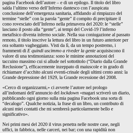
pagina Facebook dell’autore – e di un epilogo. Il titolo del libro
salda l’ultimo verso dell’Inferno dantesco con l’auspicata
conclusione dell’emergenza sanitaria, affidando al rimpiazzo del
termine “stelle” con la parola “gente” il compito di precipitare il
cono rovesciato dell’Inferno nella primavera del 2020: le “stelle”
lasciano il posto alla “gente”, ai tempi del Covid-19 l’inferno
metafisico diventa inferno sociale. Nella sua coniugazione al passato
remoto, il titolo inscrive la lettura del libro in un futuro anteriore per
ora soltanto vagheggiato. Visti da lì, da un tempo postremo, i
frammenti di
E quindi uscimmo a riveder la gente
acquisiscono il
valore di una testimonianza: sono le minime annotazioni del
taccuino massimo cui si allude nel sottotitolo (“Diario dalla Grande
Reclusione”), efficacemente inzeppato di maiuscole e in grado di
richiamare d’acchito alcuni eventi-crinale degli ultimi cento anni: la
Grande depressione del 1929, la Grande recessione del 2008.
«Cerco di organizzarmi,» ci avverte l’autore nel prologo
all’indomani dell’annuncio del
lockdown
«magari scriverò un diario,
pubblicando ogni giorno sulla mia pagina Facebook una sorta di
“decalogo”. Qualche notizia, la frase di un libro, un contributo di
alcuni miei contatti che mi sembrerà particolarmente bello e
significativo».
Nei primi mesi del 2020 il virus penetra nelle nostre case, negli
uffici, in fabbrica, nelle carceri, nei bar; con una rapidità non