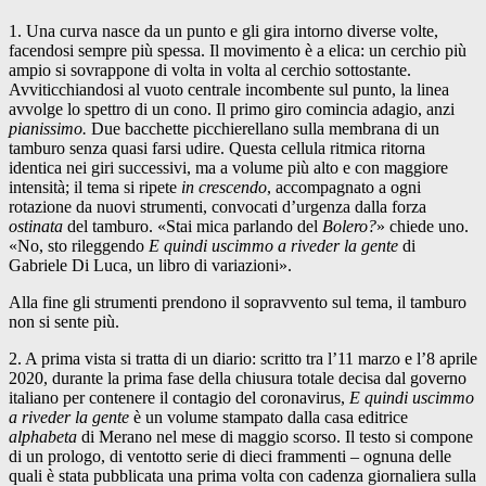
1. Una curva nasce da un punto e gli gira intorno diverse volte,
facendosi sempre più spessa. Il movimento è a elica: un cerchio più
ampio si sovrappone di volta in volta al cerchio sottostante.
Avviticchiandosi al vuoto centrale incombente sul punto, la linea
avvolge lo spettro di un cono. Il primo giro comincia adagio, anzi
pianissimo.
Due bacchette picchierellano sulla membrana di un
tamburo senza quasi farsi udire. Questa cellula ritmica ritorna
identica nei giri successivi, ma a volume più alto e con maggiore
intensità; il tema si ripete
in crescendo
, accompagnato a ogni
rotazione da nuovi strumenti, convocati d’urgenza dalla forza
ostinata
del tamburo. «Stai mica parlando del
Bolero?
» chiede uno.
«No, sto rileggendo
E quindi uscimmo a riveder la gente
di
Gabriele Di Luca, un libro di variazioni».
Alla fine gli strumenti prendono il sopravvento sul tema, il tamburo
non si sente più.
2. A prima vista si tratta di un diario: scritto tra l’11 marzo e l’8 aprile
2020, durante la prima fase della chiusura totale decisa dal governo
italiano per contenere il contagio del coronavirus,
E quindi uscimmo
a riveder la gente
è un volume stampato dalla casa editrice
alphabeta
di Merano nel mese di maggio scorso. Il testo si compone
di un prologo, di ventotto serie di dieci frammenti – ognuna delle
quali è stata pubblicata una prima volta con cadenza giornaliera sulla