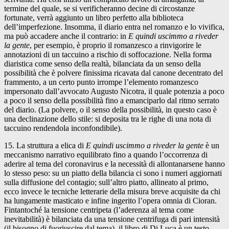
termine del quale, se si verificheranno decine di circostanze
fortunate, verrà aggiunto un libro perfetto alla biblioteca
dell’imperfezione. Insomma, il diario entra nel romanzo e lo vivifica,
ma può accadere anche il contrario: in
E quindi uscimmo a riveder
la gente
, per esempio, è proprio il romanzesco a rinvigorire le
annotazioni di un taccuino a rischio di soffocazione. Nella forma
diaristica come senso della realtà, bilanciata da un senso della
possibilità che è polvere finissima ricavata dal canone decentrato del
frammento, a un certo punto irrompe l’elemento romanzesco
impersonato dall’avvocato Augusto Nicotra, il quale potenzia a poco
a poco il senso della possibilità fino a emanciparlo dal ritmo serrato
del diario. (La polvere, o il senso della possibilità, in questo caso è
una declinazione dello stile: si deposita tra le righe di una nota di
taccuino rendendola inconfondibile).
15. La struttura a elica di
E quindi uscimmo a riveder la gente
è un
meccanismo narrativo equilibrato fino a quando l’occorrenza di
aderire al tema del coronavirus e la necessità di allontanarsene hanno
lo stesso peso: su un piatto della bilancia ci sono i numeri aggiornati
sulla diffusione del contagio; sull’altro piatto, allineato al primo,
ecco invece le tecniche letterarie della misura breve acquisite da chi
ha lungamente masticato e infine ingerito l’opera omnia di Cioran.
Fintantoché la tensione centripeta (l’aderenza al tema come
inevitabilità) è bilanciata da una tensione centrifuga di pari intensità
(il bisogno di fuoriuscire dal tema), il libro di Di Luca è un testo