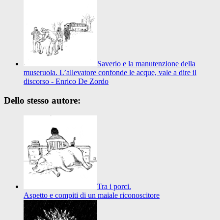
Saverio e la manutenzione della
museruola. L’allevatore confonde le acque, vale a dire il
discorso - Enrico De Zordo
Dello stesso autore:
Tra i porci.
Aspetto e compiti di un maiale riconoscitore