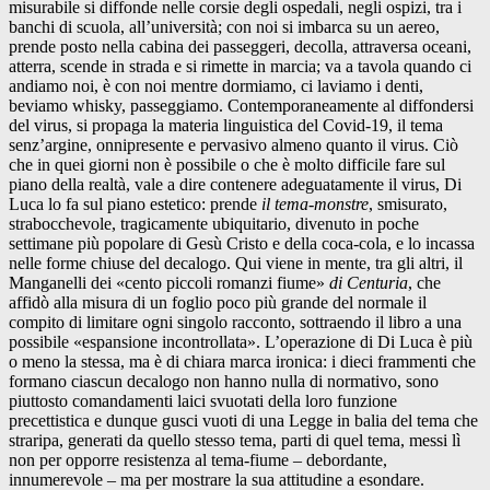
misurabile si diffonde nelle corsie degli ospedali, negli ospizi, tra i
banchi di scuola, all’università; con noi si imbarca su un aereo,
prende posto nella cabina dei passeggeri, decolla, attraversa oceani,
atterra, scende in strada e si rimette in marcia; va a tavola quando ci
andiamo noi, è con noi mentre dormiamo, ci laviamo i denti,
beviamo whisky, passeggiamo. Contemporaneamente al diffondersi
del virus, si propaga la materia linguistica del Covid-19, il tema
senz’argine, onnipresente e pervasivo almeno quanto il virus. Ciò
che in quei giorni non è possibile o che è molto difficile fare sul
piano della realtà, vale a dire contenere adeguatamente il virus, Di
Luca lo fa sul piano estetico: prende
il tema-monstre
, smisurato,
strabocchevole, tragicamente ubiquitario, divenuto in poche
settimane più popolare di Gesù Cristo e della coca-cola, e lo incassa
nelle forme chiuse del decalogo. Qui viene in mente, tra gli altri, il
Manganelli dei «cento piccoli romanzi fiume»
di
Centuria
, che
affidò alla misura di un foglio poco più grande del normale il
compito di limitare ogni singolo racconto, sottraendo il libro a una
possibile «espansione incontrollata». L’operazione di Di Luca è più
o meno la stessa, ma è di chiara marca ironica: i dieci frammenti che
formano ciascun decalogo non hanno nulla di normativo, sono
piuttosto comandamenti laici svuotati della loro funzione
precettistica e dunque gusci vuoti di una Legge in balia del tema che
straripa, generati da quello stesso tema, parti di quel tema, messi lì
non per opporre resistenza al tema-fiume – debordante,
innumerevole – ma per mostrare la sua attitudine a esondare.