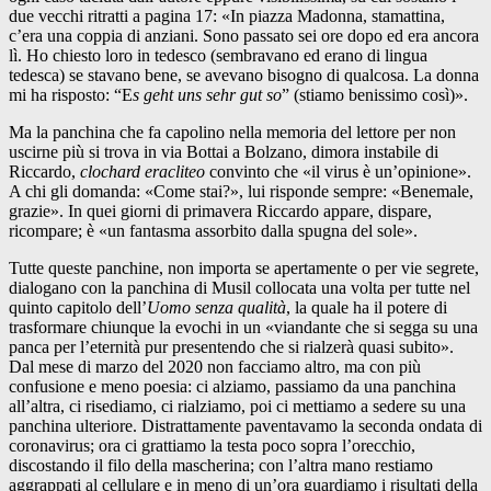
due vecchi ritratti a pagina 17: «In piazza Madonna, stamattina,
c’era una coppia di anziani. Sono passato sei ore dopo ed era ancora
lì. Ho chiesto loro in tedesco (sembravano ed erano di lingua
tedesca) se stavano bene, se avevano bisogno di qualcosa. La donna
mi ha risposto: “E
s geht uns sehr gut so
” (stiamo benissimo così)».
Ma la panchina che fa capolino nella memoria del lettore per non
uscirne più si trova in via Bottai a Bolzano, dimora instabile di
Riccardo,
clochard eracliteo
convinto che «il virus è un’opinione».
A chi gli domanda: «Come stai?», lui risponde sempre: «Benemale,
grazie». In quei giorni di primavera Riccardo appare, dispare,
ricompare; è «un fantasma assorbito dalla spugna del sole».
Tutte queste panchine, non importa se apertamente o per vie segrete,
dialogano con la panchina di Musil collocata una volta per tutte nel
quinto capitolo dell’
Uomo senza qualità
, la quale ha il potere di
trasformare chiunque la evochi in un «viandante che si segga su una
panca per l’eternità pur presentendo che si rialzerà quasi subito».
Dal mese di marzo del 2020 non facciamo altro, ma con più
confusione e meno poesia: ci alziamo, passiamo da una panchina
all’altra, ci risediamo, ci rialziamo, poi ci mettiamo a sedere su una
panchina ulteriore. Distrattamente paventavamo la seconda ondata di
coronavirus; ora ci grattiamo la testa poco sopra l’orecchio,
discostando il filo della mascherina; con l’altra mano restiamo
aggrappati al cellulare e in meno di un’ora guardiamo i risultati della