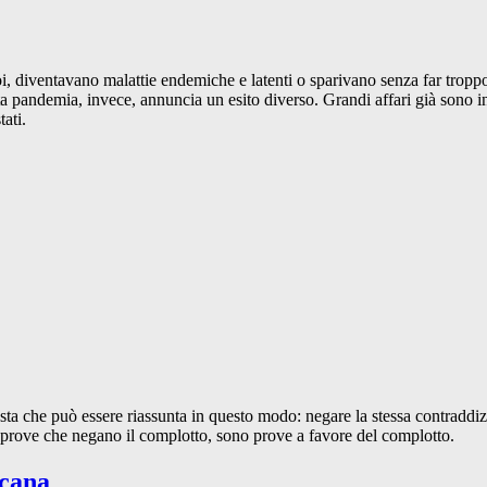
oi, diventavano malattie endemiche e latenti o sparivano senza far trop
andemia, invece, annuncia un esito diverso. Grandi affari già sono in co
tati.
osta che può essere riassunta in questo modo: negare la stessa contradd
le prove che negano il complotto, sono prove a favore del complotto.
icana