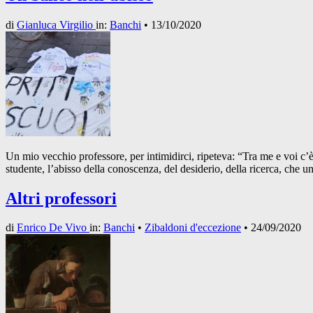
di
Gianluca Virgilio
in:
Banchi
•
13/10/2020
Un mio vecchio professore, per intimidirci, ripeteva: “Tra me e voi c’
studente, l’abisso della conoscenza, del desiderio, della ricerca, che u
Altri professori
di
Enrico De Vivo
in:
Banchi
•
Zibaldoni d'eccezione
•
24/09/2020