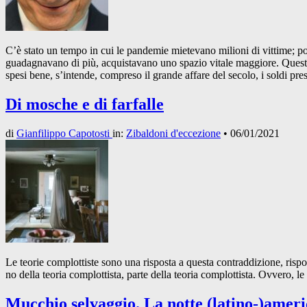
C’è stato un tempo in cui le pandemie mietevano milioni di vittime; p
guadagnavano di più, acquistavano uno spazio vitale maggiore. Questa p
spesi bene, s’intende, compreso il grande affare del secolo, i soldi pres
Di mosche e di farfalle
di
Gianfilippo Capotosti
in:
Zibaldoni d'eccezione
•
06/01/2021
Le teorie complottiste sono una risposta a questa contraddizione, risp
no della teoria complottista, parte della teoria complottista. Ovvero, 
Mucchio selvaggio. La notte (latino-)amer