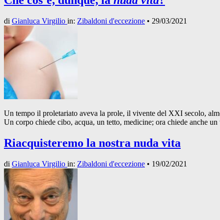
Che cos’è, dunque, la
nuda vita
?
di
Gianluca Virgilio
in:
Zibaldoni d'eccezione
•
29/03/2021
Un tempo il proletariato aveva la prole, il vivente del XXI secolo, al
Un corpo chiede cibo, acqua, un tetto, medicine; ora chiede anche un
Riacquisteremo la nostra nuda vita
di
Gianluca Virgilio
in:
Zibaldoni d'eccezione
•
19/02/2021