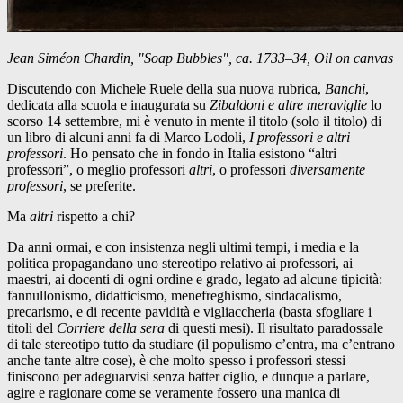
Jean Siméon Chardin, "Soap Bubbles", ca. 1733–34, Oil on canvas
Discutendo con Michele Ruele della sua nuova rubrica,
Banchi
,
dedicata alla scuola e inaugurata su
Zibaldoni e altre meraviglie
lo
scorso 14 settembre, mi è venuto in mente il titolo (solo il titolo) di
un libro di alcuni anni fa di Marco Lodoli,
I professori e altri
professori
. Ho pensato che in fondo in Italia esistono “altri
professori”, o meglio professori
altri
, o professori
diversamente
professori
, se preferite.
Ma
altri
rispetto a chi?
Da anni ormai, e con insistenza negli ultimi tempi, i media e la
politica propagandano uno stereotipo relativo ai professori, ai
maestri, ai docenti di ogni ordine e grado, legato ad alcune tipicità:
fannullonismo, didatticismo, menefreghismo, sindacalismo,
precarismo, e di recente pavidità e vigliaccheria (basta sfogliare i
titoli del
Corriere della sera
di questi mesi). Il risultato paradossale
di tale stereotipo tutto da studiare (il populismo c’entra, ma c’entrano
anche tante altre cose), è che molto spesso i professori stessi
finiscono per adeguarvisi senza batter ciglio, e dunque a parlare,
agire e ragionare come se veramente fossero una manica di