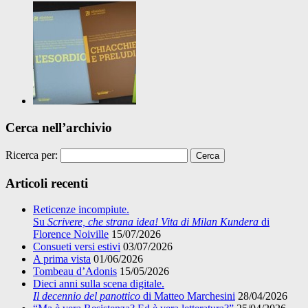
Cerca nell’archivio
Ricerca per:
Articoli recenti
Reticenze incompiute.
Su
Scrivere, che strana idea! Vita di Milan Kundera
di
Florence Noiville
15/07/2026
Consueti versi estivi
03/07/2026
A prima vista
01/06/2026
Tombeau d’Adonis
15/05/2026
Dieci anni sulla scena digitale.
Il decennio del panottico
di Matteo Marchesini
28/04/2026