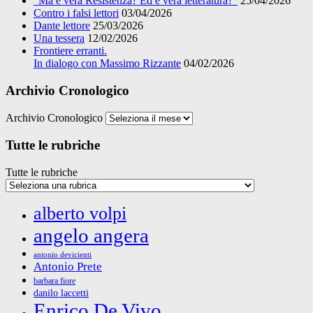
“Ma è vera Resistenza? Ed è vera letteratura?”
25/04/2026
Contro i falsi lettori
03/04/2026
Dante lettore
25/03/2026
Una tessera
12/02/2026
Frontiere erranti.
In dialogo con Massimo Rizzante
04/02/2026
Archivio Cronologico
Archivio Cronologico
Tutte le rubriche
Tutte le rubriche
alberto volpi
angelo angera
antonio devicienti
Antonio Prete
barbara fiore
danilo laccetti
Enrico De Vivo