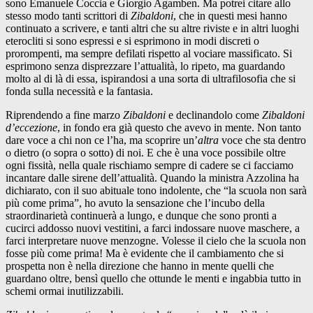
sono Emanuele Coccia e Giorgio Agamben. Ma potrei citare allo
stesso modo tanti scrittori di
Zibaldoni
, che in questi mesi hanno
continuato a scrivere, e tanti altri che su altre riviste e in altri luoghi
eterocliti si sono espressi e si esprimono in modi discreti o
prorompenti, ma sempre defilati rispetto al vociare massificato. Si
esprimono senza disprezzare l’attualità, lo ripeto, ma guardando
molto al di là di essa, ispirandosi a una sorta di ultrafilosofia che si
fonda sulla necessità e la fantasia.
Riprendendo a fine marzo
Zibaldoni
e declinandolo come
Zibaldoni
d’eccezione
, in fondo era già questo che avevo in mente. Non tanto
dare voce a chi non ce l’ha, ma scoprire un’
altra
voce che sta dentro
o dietro (o sopra o sotto) di noi. E che è una voce possibile oltre
ogni fissità, nella quale rischiamo sempre di cadere se ci facciamo
incantare dalle sirene dell’attualità. Quando la ministra Azzolina ha
dichiarato, con il suo abituale tono indolente, che “la scuola non sarà
più come prima”, ho avuto la sensazione che l’incubo della
straordinarietà continuerà a lungo, e dunque che sono pronti a
cucirci addosso nuovi vestitini, a farci indossare nuove maschere, a
farci interpretare nuove menzogne. Volesse il cielo che la scuola non
fosse più come prima! Ma è evidente che il cambiamento che si
prospetta non è nella direzione che hanno in mente quelli che
guardano oltre, bensì quello che ottunde le menti e ingabbia tutto in
schemi ormai inutilizzabili.