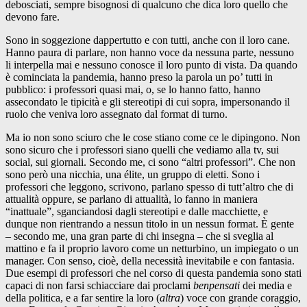
debosciati, sempre bisognosi di qualcuno che dica loro quello che
devono fare.
Sono in soggezione dappertutto e con tutti, anche con il loro cane.
Hanno paura di parlare, non hanno voce da nessuna parte, nessuno
li interpella mai e nessuno conosce il loro punto di vista. Da quando
è cominciata la pandemia, hanno preso la parola un po’ tutti in
pubblico: i professori quasi mai, o, se lo hanno fatto, hanno
assecondato le tipicità e gli stereotipi di cui sopra, impersonando il
ruolo che veniva loro assegnato dal format di turno.
Ma io non sono sciuro che le cose stiano come ce le dipingono. Non
sono sicuro che i professori siano quelli che vediamo alla tv, sui
social, sui giornali. Secondo me, ci sono “altri professori”. Che non
sono però una nicchia, una élite, un gruppo di eletti. Sono i
professori che leggono, scrivono, parlano spesso di tutt’altro che di
attualità oppure, se parlano di attualità, lo fanno in maniera
“inattuale”, sganciandosi dagli stereotipi e dalle macchiette, e
dunque non rientrando a nessun titolo in un nessun format. È gente
– secondo me, una gran parte di chi insegna – che si sveglia al
mattino e fa il proprio lavoro come un netturbino, un impiegato o un
manager. Con senso, cioè, della necessità inevitabile e con fantasia.
Due esempi di professori che nel corso di questa pandemia sono stati
capaci di non farsi schiacciare dai proclami
benpensati
dei media e
della politica, e a far sentire la loro (
altra
) voce con grande coraggio,