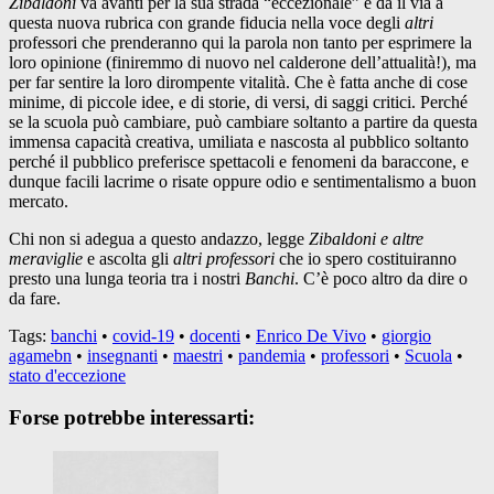
Zibaldoni
va avanti per la sua strada “eccezionale” e dà il via a
questa nuova rubrica con grande fiducia nella voce degli
altri
professori che prenderanno qui la parola non tanto per esprimere la
loro opinione (finiremmo di nuovo nel calderone dell’attualità!), ma
per far sentire la loro dirompente vitalità. Che è fatta anche di cose
minime, di piccole idee, e di storie, di versi, di saggi critici. Perché
se la scuola può cambiare, può cambiare soltanto a partire da questa
immensa capacità creativa, umiliata e nascosta al pubblico soltanto
perché il pubblico preferisce spettacoli e fenomeni da baraccone, e
dunque facili lacrime o risate oppure odio e sentimentalismo a buon
mercato.
Chi non si adegua a questo andazzo, legge
Zibaldoni e altre
meraviglie
e ascolta gli
altri professori
che io spero costituiranno
presto una lunga teoria tra i nostri
Banchi
. C’è poco altro da dire o
da fare.
Tags:
banchi
•
covid-19
•
docenti
•
Enrico De Vivo
•
giorgio
agamebn
•
insegnanti
•
maestri
•
pandemia
•
professori
•
Scuola
•
stato d'eccezione
Forse potrebbe interessarti: