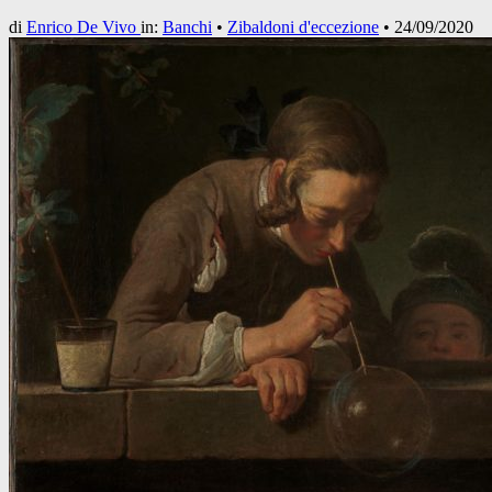
di
Enrico De Vivo
in:
Banchi
•
Zibaldoni d'eccezione
•
24/09/2020