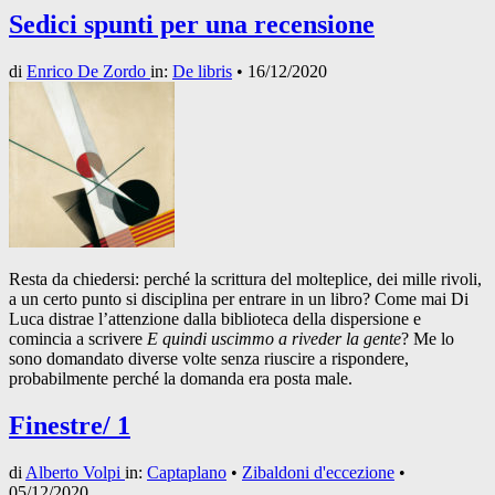
Sedici spunti per una recensione
di
Enrico De Zordo
in:
De libris
•
16/12/2020
Resta da chiedersi: perché la scrittura del molteplice, dei mille rivoli,
a un certo punto si disciplina per entrare in un libro? Come mai Di
Luca distrae l’attenzione dalla biblioteca della dispersione e
comincia a scrivere
E quindi uscimmo a riveder la gente
? Me lo
sono domandato diverse volte senza riuscire a rispondere,
probabilmente perché la domanda era posta male.
Finestre/ 1
di
Alberto Volpi
in:
Captaplano
•
Zibaldoni d'eccezione
•
05/12/2020