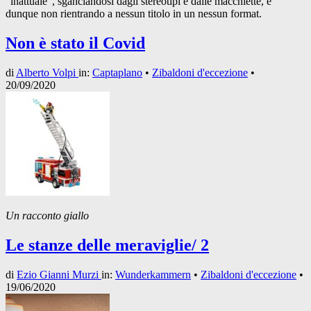
“inattuale”, sganciandosi dagli stereotipi e dalle macchiette, e
dunque non rientrando a nessun titolo in un nessun format.
Non è stato il Covid
di
Alberto Volpi
in:
Captaplano
•
Zibaldoni d'eccezione
•
20/09/2020
Un racconto giallo
Le stanze delle meraviglie/ 2
di
Ezio Gianni Murzi
in:
Wunderkammern
•
Zibaldoni d'eccezione
•
19/06/2020