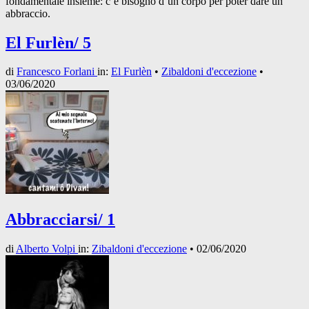
fondamentale insieme: c’è bisogno d’un corpo per poter dare un
abbraccio.
El Furlèn/ 5
di
Francesco Forlani
in:
El Furlèn
•
Zibaldoni d'eccezione
•
03/06/2020
Abbracciarsi/ 1
di
Alberto Volpi
in:
Zibaldoni d'eccezione
•
02/06/2020