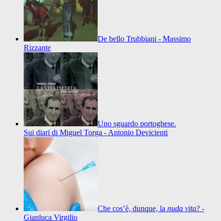
De bello Trubbiani - Massimo
Rizzante
Uno sguardo portoghese.
Sui diari di Miguel Torga - Antonio Devicienti
Che cos’è, dunque, la
nuda vita
? -
Gianluca Virgilio