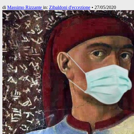
di
Massimo Rizzante
in:
Zibaldoni d'eccezione
•
27/05/2020