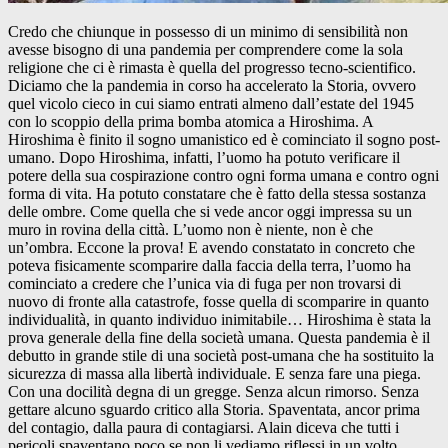
Credo che chiunque in possesso di un minimo di sensibilità non
avesse bisogno di una pandemia per comprendere come la sola
religione che ci è rimasta è quella del progresso tecno-scientifico.
Diciamo che la pandemia in corso ha accelerato la Storia, ovvero
quel vicolo cieco in cui siamo entrati almeno dall’estate del 1945
con lo scoppio della prima bomba atomica a Hiroshima. A
Hiroshima è finito il sogno umanistico ed è cominciato il sogno post-
umano. Dopo Hiroshima, infatti, l’uomo ha potuto verificare il
potere della sua cospirazione contro ogni forma umana e contro ogni
forma di vita. Ha potuto constatare che è fatto della stessa sostanza
delle ombre. Come quella che si vede ancor oggi impressa su un
muro in rovina della città. L’uomo non è niente, non è che
un’ombra. Eccone la prova! E avendo constatato in concreto che
poteva fisicamente scomparire dalla faccia della terra, l’uomo ha
cominciato a credere che l’unica via di fuga per non trovarsi di
nuovo di fronte alla catastrofe, fosse quella di scomparire in quanto
individualità, in quanto individuo inimitabile… Hiroshima è stata la
prova generale della fine della società umana. Questa pandemia è il
debutto in grande stile di una società post-umana che ha sostituito la
sicurezza di massa alla libertà individuale. E senza fare una piega.
Con una docilità degna di un gregge. Senza alcun rimorso. Senza
gettare alcuno sguardo critico alla Storia. Spaventata, ancor prima
del contagio, dalla paura di contagiarsi. Alain diceva che tutti i
pericoli spaventano poco se non li vediamo riflessi in un volto.