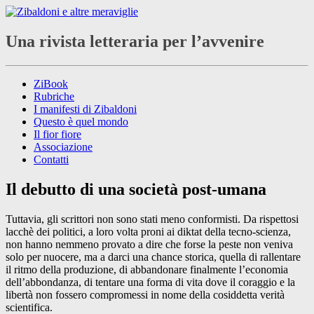
Una rivista letteraria per l’avvenire
ZiBook
Rubriche
I manifesti di Zibaldoni
Questo è quel mondo
Il fior fiore
Associazione
Contatti
Il debutto di una società post-umana
Tuttavia, gli scrittori non sono stati meno conformisti. Da rispettosi
lacchè dei politici, a loro volta proni ai diktat della tecno-scienza,
non hanno nemmeno provato a dire che forse la peste non veniva
solo per nuocere, ma a darci una chance storica, quella di rallentare
il ritmo della produzione, di abbandonare finalmente l’economia
dell’abbondanza, di tentare una forma di vita dove il coraggio e la
libertà non fossero compromessi in nome della cosiddetta verità
scientifica.