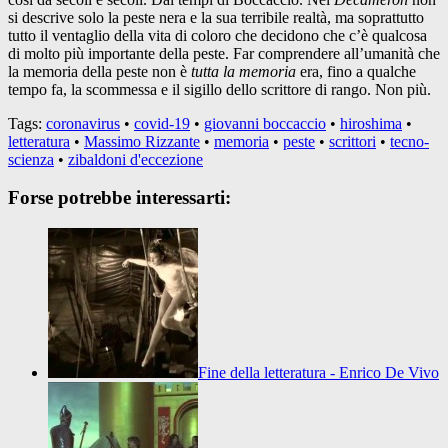
si descrive solo la peste nera e la sua terribile realtà, ma soprattutto
tutto il ventaglio della vita di coloro che decidono che c’è qualcosa
di molto più importante della peste. Far comprendere all’umanità che
la memoria della peste non è
tutta la memoria
era, fino a qualche
tempo fa, la scommessa e il sigillo dello scrittore di rango. Non più.
Tags:
coronavirus
•
covid-19
•
giovanni boccaccio
•
hiroshima
•
letteratura
•
Massimo Rizzante
•
memoria
•
peste
•
scrittori
•
tecno-
scienza
•
zibaldoni d'eccezione
Forse potrebbe interessarti:
Fine della letteratura - Enrico De Vivo