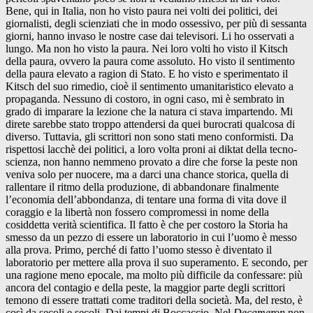
Bene, qui in Italia, non ho visto paura nei volti dei politici, dei
giornalisti, degli scienziati che in modo ossessivo, per più di sessanta
giorni, hanno invaso le nostre case dai televisori. Li ho osservati a
lungo. Ma non ho visto la paura. Nei loro volti ho visto il Kitsch
della paura, ovvero la paura come assoluto. Ho visto il sentimento
della paura elevato a ragion di Stato. E ho visto e sperimentato il
Kitsch del suo rimedio, cioè il sentimento umanitaristico elevato a
propaganda. Nessuno di costoro, in ogni caso, mi è sembrato in
grado di imparare la lezione che la natura ci stava impartendo. Mi
direte sarebbe stato troppo attendersi da quei burocrati qualcosa di
diverso. Tuttavia, gli scrittori non sono stati meno conformisti. Da
rispettosi lacchè dei politici, a loro volta proni ai diktat della tecno-
scienza, non hanno nemmeno provato a dire che forse la peste non
veniva solo per nuocere, ma a darci una chance storica, quella di
rallentare il ritmo della produzione, di abbandonare finalmente
l’economia dell’abbondanza, di tentare una forma di vita dove il
coraggio e la libertà non fossero compromessi in nome della
cosiddetta verità scientifica. Il fatto è che per costoro la Storia ha
smesso da un pezzo di essere un laboratorio in cui l’uomo è messo
alla prova. Primo, perché di fatto l’uomo stesso è diventato il
laboratorio per mettere alla prova il suo superamento. E secondo, per
una ragione meno epocale, ma molto più difficile da confessare: più
ancora del contagio e della peste, la maggior parte degli scrittori
temono di essere trattati come traditori della società. Ma, del resto, è
così da secoli e secoli. Dai tempi di Boccaccio. Nel
Decameron
non