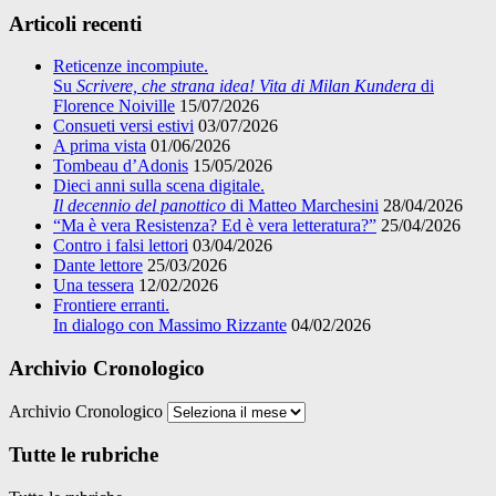
Articoli recenti
Reticenze incompiute.
Su
Scrivere, che strana idea! Vita di Milan Kundera
di
Florence Noiville
15/07/2026
Consueti versi estivi
03/07/2026
A prima vista
01/06/2026
Tombeau d’Adonis
15/05/2026
Dieci anni sulla scena digitale.
Il decennio del panottico
di Matteo Marchesini
28/04/2026
“Ma è vera Resistenza? Ed è vera letteratura?”
25/04/2026
Contro i falsi lettori
03/04/2026
Dante lettore
25/03/2026
Una tessera
12/02/2026
Frontiere erranti.
In dialogo con Massimo Rizzante
04/02/2026
Archivio Cronologico
Archivio Cronologico
Tutte le rubriche