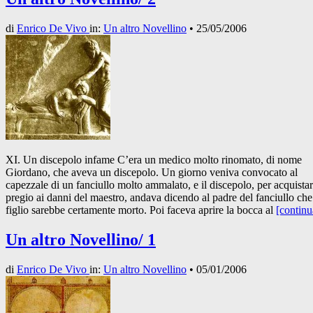
di
Enrico De Vivo
in:
Un altro Novellino
•
25/05/2006
XI. Un discepolo infame C’era un medico molto rinomato, di nome
Giordano, che aveva un discepolo. Un giorno veniva convocato al
capezzale di un fanciullo molto ammalato, e il discepolo, per acquistar
pregio ai danni del maestro, andava dicendo al padre del fanciullo che
figlio sarebbe certamente morto. Poi faceva aprire la bocca al
[continu
Un altro Novellino/ 1
di
Enrico De Vivo
in:
Un altro Novellino
•
05/01/2006