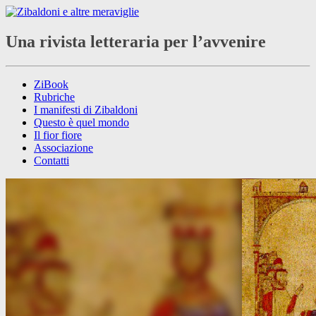
Una rivista letteraria per l’avvenire
ZiBook
Rubriche
I manifesti di Zibaldoni
Questo è quel mondo
Il fior fiore
Associazione
Contatti