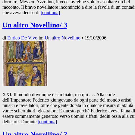
dormire, Messere Azzolino, invece, avrebbe voluto ascoltare un bel
racconto. Il bravo novellatore incominciò a dire la favola di un contad
che aveva deciso di
[continua]
Un altro Novellino/ 3
di
Enrico De Vivo
in:
Un altro Novellino
•
19/10/2006
XXI. Il mondo dovunque è cambiato, ma qui . . . Alla corte
dell’Imperatore Federico giungevano da ogni parte del mondo artisti,
musici e favellatori, oltre che gente dotata in qualche misura di abilità
varie: schermitori, giostratori. E questo perché Federico aveva fama di
essere sommamente generoso verso uomini siffatti, dediti ossia alla cu
delle arti. Durante
[continua]
Un altro Novellino/ 2