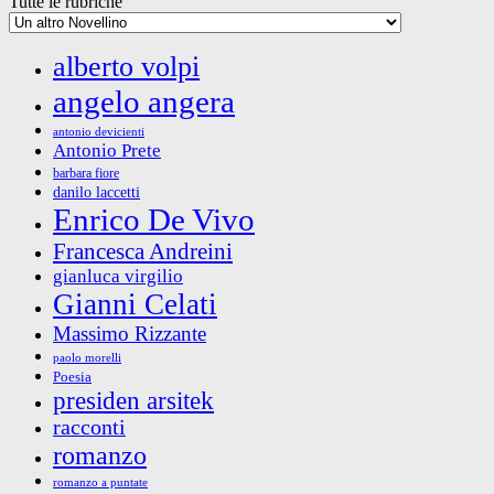
Tutte le rubriche
alberto volpi
angelo angera
antonio devicienti
Antonio Prete
barbara fiore
danilo laccetti
Enrico De Vivo
Francesca Andreini
gianluca virgilio
Gianni Celati
Massimo Rizzante
paolo morelli
Poesia
presiden arsitek
racconti
romanzo
romanzo a puntate