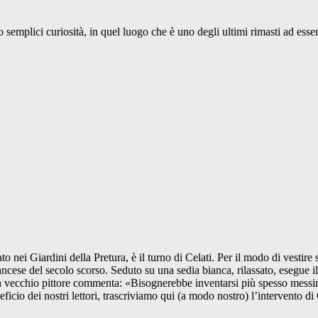
emplici curiosità, in quel luogo che è uno degli ultimi rimasti ad esser
ei Giardini della Pretura, è il turno di Celati. Per il modo di vestire s
ancese del secolo scorso. Seduto su una sedia bianca, rilassato, esegue i
, un vecchio pittore commenta: «Bisognerebbe inventarsi più spesso mess
ficio dei nostri lettori, trascriviamo qui (a modo nostro) l’intervento di 