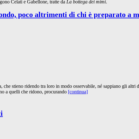
ggono Celati e Gabellone, tratte da
La bottega dei mimi
.
ondo, poco altrimenti di chi è preparato a 
he stieno ridendo tra loro in modo osservabile, né sappiano gli altri di 
tano a quelli che ridono, procurando
[continua]
i