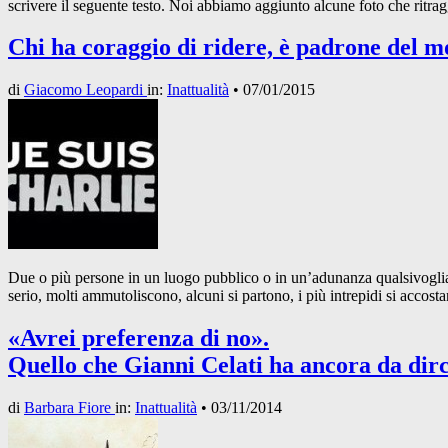
scrivere il seguente testo. Noi abbiamo aggiunto alcune foto che ritra
Chi ha coraggio di ridere, è padrone del m
di
Giacomo Leopardi
in:
Inattualità
•
07/01/2015
Due o più persone in un luogo pubblico o in un’adunanza qualsivoglia, c
serio, molti ammutoliscono, alcuni si partono, i più intrepidi si accos
«Avrei preferenza di no».
Quello che Gianni Celati ha ancora da dirc
di
Barbara Fiore
in:
Inattualità
•
03/11/2014