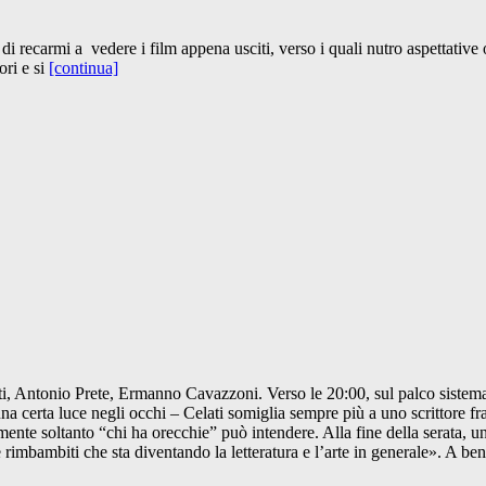
ecarmi a vedere i film appena usciti, verso i quali nutro aspettative o s
ori e si
[continua]
, Antonio Prete, Ermanno Cavazzoni. Verso le 20:00, sul palco sistemato n
una certa luce negli occhi – Celati somiglia sempre più a uno scrittore fr
almente soltanto “chi ha orecchie” può intendere. Alla fine della serata
rimbambiti che sta diventando la letteratura e l’arte in generale». A bene