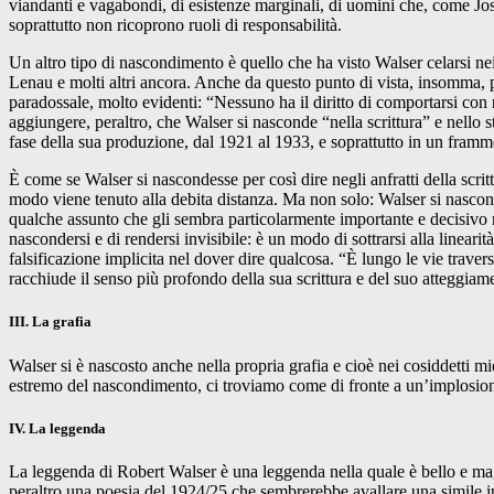
viandanti e vagabondi, di esistenze marginali, di uomini che, come J
soprattutto non ricoprono ruoli di responsabilità.
Un altro tipo di nascondimento è quello che ha visto Walser celarsi nei 
Lenau e molti altri ancora. Anche da questo punto di vista, insomma, pe
paradossale, molto evidenti: “Nessuno ha il diritto di comportarsi co
aggiungere, peraltro, che Walser si nasconde “nella scrittura” e nello st
fase della sua produzione, dal 1921 al 1933, e soprattutto in un framme
È come se Walser si nascondesse per così dire negli anfratti della scr
modo viene tenuto alla debita distanza. Ma non solo: Walser si nasco
qualche assunto che gli sembra particolarmente importante e decisivo
nascondersi e di rendersi invisibile: è un modo di sottrarsi alla lineari
falsificazione implicita nel dover dire qualcosa. “È lungo le vie traver
racchiude il senso più profondo della sua scrittura e del suo atteggiamen
III. La grafia
Walser si è nascosto anche nella propria grafia e cioè nei cosiddetti mic
estremo del nascondimento, ci troviamo come di fronte a un’implosion
IV. La leggenda
La leggenda di Robert Walser è una leggenda nella quale è bello e mag
peraltro una poesia del 1924/25 che sembrerebbe avallare una simile ip