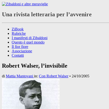
Una rivista letteraria per l’avvenire
ZiBook
Rubriche
I manifesti di Zibaldoni
Questo è quel mondo
Il fior fiore
Associazione
Contatti
Robert Walser, l’invisibile
di
Mattia Mantovani
in:
Con Robert Walser
•
24/10/2005