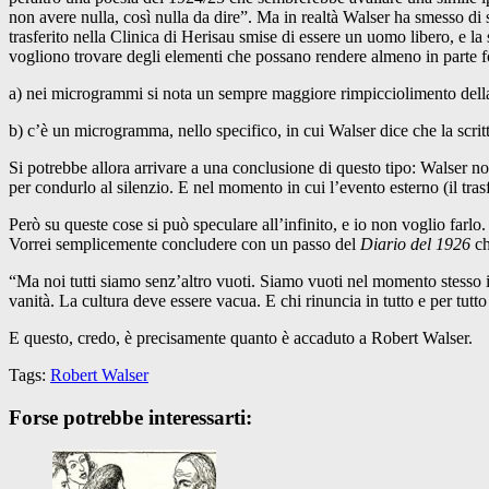
non avere nulla, così nulla da dire”. Ma in realtà Walser ha smesso d
trasferito nella Clinica di Herisau smise di essere un uomo libero, e la
vogliono trovare degli elementi che possano rendere almeno in parte fo
a) nei microgrammi si nota un sempre maggiore rimpicciolimento della g
b) c’è un microgramma, nello specifico, in cui Walser dice che la scri
Si potrebbe allora arrivare a una conclusione di questo tipo: Walser non
per condurlo al silenzio. E nel momento in cui l’evento esterno (il trasf
Però su queste cose si può speculare all’infinito, e io non voglio farlo.
Vorrei semplicemente concludere con un passo del
Diario del 1926
ch
“Ma noi tutti siamo senz’altro vuoti. Siamo vuoti nel momento stesso in
vanità. La cultura deve essere vacua. E chi rinuncia in tutto e per tutto
E questo, credo, è precisamente quanto è accaduto a Robert Walser.
Tags:
Robert Walser
Forse potrebbe interessarti: