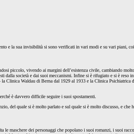
o e la sua invisibilità si sono verificati in vari modi e su vari piani, co
endosi piccolo, vivendo ai margini dell’esistenza civile, cambiando molto 
dalla società e dai suoi meccanismi. Infine si è rifugiato e si è reso inv
e – la Clinica Waldau di Berna dal 1929 al 1933 e la Clinica Psichiatrica
erché è davvero difficile seguire i suoi spostamenti.
nzio, del quale si è molto parlato e sul quale si è molto discusso, e che
lta le maschere dei personaggi che popolano i suoi romanzi, i suoi raccon