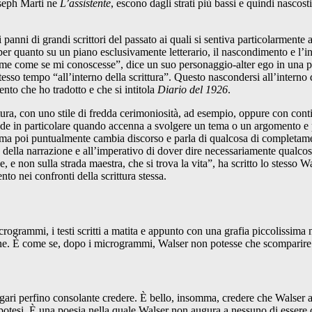
oseph Marti ne
L’assistente
, escono dagli strati più bassi e quindi nascos
panni di grandi scrittori del passato ai quali si sentiva particolarmente
r quanto su un piano esclusivamente letterario, il nascondimento e l’inv
n me come se mi conoscesse”, dice un suo personaggio-alter ego in una pr
esso tempo “all’interno della scrittura”. Questo nascondersi all’interno de
nto che ho tradotto e che si intitola
Diario del 1926
.
ittura, con uno stile di fredda cerimoniosità, ad esempio, oppure con co
nde in particolare quando accenna a svolgere un tema o un argomento e 
 ma poi puntualmente cambia discorso e parla di qualcosa di completam
tà della narrazione e all’imperativo di dover dire necessariamente qualcos
se, e non sulla strada maestra, che si trova la vita”, ha scritto lo stesso
to nei confronti della scrittura stessa.
rogrammi, i testi scritti a matita e appunto con una grafia piccolissima ne
e. È come se, dopo i microgrammi, Walser non potesse che scomparire u
ari perfino consolante credere. È bello, insomma, credere che Walser a
otesi. È una poesia nella quale Walser non augura a nessuno di essere com