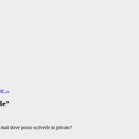
one
→
le
”
o mail dove posso scriverle in privato?