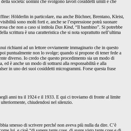
ti della società: uomini che svolgono lavori cosiddetti umili e che
 affine: Hölderlin in particolare, ma anche Büchner, Brentano, Kleist,
isibilità sono molti forti e, anche se l’espressione potrà suonare
osa che non a caso si intitola
Das Kind
, “Il bambino”. Si potrebbe
lla scrittura è una caratteristica che si nota soprattutto nell’ultima
ntinui richiami ad un lettore ovviamente immaginario che in questo
poi puntualmente non lo svolge; quando si propone di tener fede a
ente diverso. Io credo che questo procedimento sia un modo di
a, ed è anche un modo di sottrarsi alla responsabilità e alla
 Walser in uno dei suoi cosiddetti microgrammi. Forse questa frase
gli anni tra il 1924 e il 1933. E qui ci troviamo di fronte al limite
lteriormente, chiudendosi nel silenzio.
bbia smesso di scrivere perché non aveva più nulla da dire. C’è
e lui, e cioè “di sapere tante cose, di avere visto tante cose e di