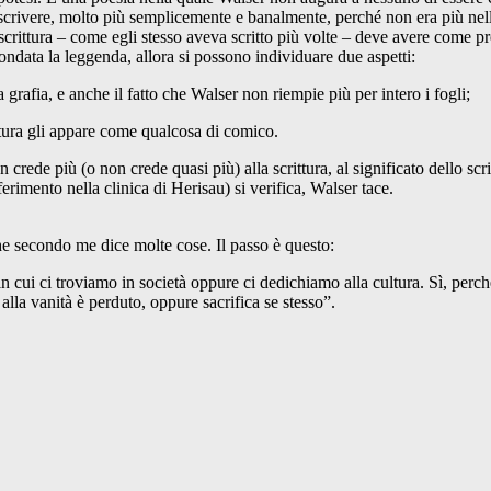
i scrivere, molto più semplicemente e banalmente, perché non era più ne
 scrittura – come egli stesso aveva scritto più volte – deve avere come pr
ndata la leggenda, allora si possono individuare due aspetti:
rafia, e anche il fatto che Walser non riempie più per intero i fogli;
ttura gli appare come qualcosa di comico.
 crede più (o non crede quasi più) alla scrittura, al significato dello s
erimento nella clinica di Herisau) si verifica, Walser tace.
e secondo me dice molte cose. Il passo è questo:
 cui ci troviamo in società oppure ci dedichiamo alla cultura. Sì, perché 
 alla vanità è perduto, oppure sacrifica se stesso”.