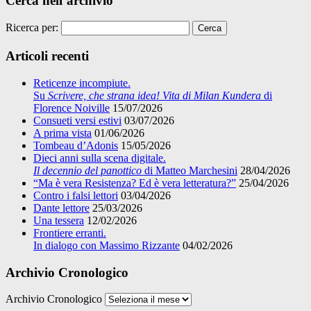
Cerca nell’archivio
Ricerca per:
Articoli recenti
Reticenze incompiute.
Su
Scrivere, che strana idea! Vita di Milan Kundera
di
Florence Noiville
15/07/2026
Consueti versi estivi
03/07/2026
A prima vista
01/06/2026
Tombeau d’Adonis
15/05/2026
Dieci anni sulla scena digitale.
Il decennio del panottico
di Matteo Marchesini
28/04/2026
“Ma è vera Resistenza? Ed è vera letteratura?”
25/04/2026
Contro i falsi lettori
03/04/2026
Dante lettore
25/03/2026
Una tessera
12/02/2026
Frontiere erranti.
In dialogo con Massimo Rizzante
04/02/2026
Archivio Cronologico
Archivio Cronologico