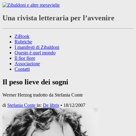
Una rivista letteraria per l’avvenire
ZiBook
Rubriche
I manifesti di Zibaldoni
Questo è quel mondo
Il fior fiore
Associazione
Contatti
Il peso lieve dei sogni
Werner Herzog tradotto da Stefania Conte
di
Stefania Conte
in:
De libris
•
18/12/2007