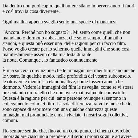
Da dentro non puoi capire quali bufere stiano imperversando lì fuori,
e così trovi la cosa divertente.
Ogni mattina appena sveglio sento una specie di mancanza.
“Ancora! Perché non ho sognato?”. Mi sento come quelli che non
mangiano o dormono abbastanza, che sono sempre affamati o
stanchi, e questa può esser una delle ragioni per cui faccio film.
Forse voglio creare per lo schermo quelle immagini che sono così
manifestamente assenti dalla mia testa durante
la notte. Comunque , io fantastico continuamente.
È mia sincera convinzione che le immagini nei miei film siano anche
le vostre. In qualche modo, nelle profondità del vostro subconscio,
le ritroverete mentre si celano inattive, come fossero amici che
dormono. Vedere le immagini del film le risveglia, come se vi stessi
presentando un fratello che non avete mai realmente conosciuto.
Questa è la ragione per cui tante persone ovunque si sentono in
collegamento coi miei film. La sola differenza tra voi e me è che io
sono capace di esprimere con una qualche chiarezza queste
immagini mai pronunciate e mai rivelate, i nostri sogni collettivi,
comuni.
Ho sempre sentito che, fino ad un certo punto, il cinema dovrebbe
incoraggiare ciascuno a prendere sul serio i propri sogni e ad avere