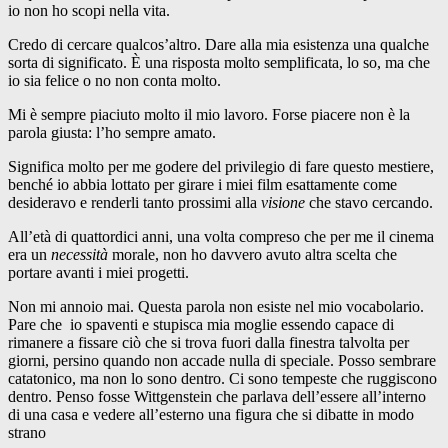
io non ho scopi nella vita.
Credo di cercare qualcos’altro. Dare alla mia esistenza una qualche
sorta di significato. È una risposta molto semplificata, lo so, ma che
io sia felice o no non conta molto.
Mi è sempre piaciuto molto il mio lavoro. Forse piacere non è la
parola giusta: l’ho sempre amato.
Significa molto per me godere del privilegio di fare questo mestiere,
benché io abbia lottato per girare i miei film esattamente come
desideravo e renderli tanto prossimi alla
visione
che stavo cercando.
All’età di quattordici anni, una volta compreso che per me il cinema
era un
necessità
morale, non ho davvero avuto altra scelta che
portare avanti i miei progetti.
Non mi annoio mai. Questa parola non esiste nel mio vocabolario.
Pare che io spaventi e stupisca mia moglie essendo capace di
rimanere a fissare ciò che si trova fuori dalla finestra talvolta per
giorni, persino quando non accade nulla di speciale. Posso sembrare
catatonico, ma non lo sono dentro. Ci sono tempeste che ruggiscono
dentro. Penso fosse Wittgenstein che parlava dell’essere all’interno
di una casa e vedere all’esterno una figura che si dibatte in modo
strano