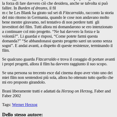
la forza di fare davvero ciò che desidera, anche se talvolta si può
fallire. In
Burden of dreams
, il fil
m c he Les Blank ha girato sul set di
Fitzcarraldo
, racconto la storia
del mio ritorno in Germania, quando le cose non andavano molto
bene mentre giravamo, nel tentativo di non perdere tutti gli
investitori del film. Tutti allora mi domandarono se ero intenzionato
a continuare col mio progetto. “Ne hai davvero la forza e la
volontà?”. Li guardai e risposi, “Come potete farmi questa
domanda?” “Se abbandonassi questo progetto sarei un uomo senza
sogni”. E andai avanti, a dispetto di queste resistenze, terminando il
film.
Se qualcuno guarda
Fitzcarraldo
e trova il coraggio di portare avanti
i propri progetti, allora il film ha davvero raggiunto il suo scopo.
Se una persona su trecento esce dal cinema dopo aver visto uno dei
miei film non sentendosi più sola, allora ho ottenuto tutto quello che
mi ero proposto girandolo.
Brani liberamente tratti e adattati da
Herzog on Herzog
, Faber and
Faber 2002
Tags:
Werner Herzog
Dello stesso autore: