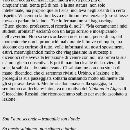
cinquant’anni, trenta più di noi, e la sua statura, non solo
intellettuale, ma proprio quella fisica, incuteva negli astanti un certo
rispetto. Vincemmo la timidezza e il timore reverenziale (e se si fosse
messo a parlare in latino…?) e lo fermammo sul bagnasciuga.
“Buon giorno, professore, si ricorda di noi?”. “Ma certamente: i miei
studenti urbinati!” esclamò con un largo sorriso e incespicando
nell’avverbio. Non so se ricordasse i nostri nomi, penso di no, dal
momento che non li pronunciò mai durante il breve colloquio, ma
siccome era curioso di tutto, volle informarsi sui nostri spostamenti
estivi, meravigliandosi molto che viaggiassimo in autostop e
dicendoci che aveva la tentazione di venire con noi, ma ormai la sua
età non glielo consentiva. E poi il mare luccicante della riviera, il
sole, la sabbia… lo trattenevano. Ci salutammo con una stretta di
mano, dicendoci che ci saremmo rivisti a Urbino, a lezione, e lui
proseguì la sua passeggiata solitaria scansando molto abilmente chi
gli si parava davanti. Mentre si allontanava sulla spiaggia, lo
sentimmo canticchiare: intonava un motivo dell’
Italiana in Algeri
di
Gioacchino Rossini, che riconoscemmo subito per averlo ascoltato a
lezione:
Son l’aure seconde – tranquille son l’onde
Su presto salpiamo: non stiamo a tardar.