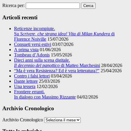
Ricerca per:
Articoli recenti
Reticenze incompiute.
Su
Scrivere, che strana idea! Vita di Milan Kundera
di
Florence Noiville
15/07/2026
Consueti versi estivi
03/07/2026
A prima vista
01/06/2026
Tombeau d’Adonis
15/05/2026
Dieci anni sulla scena digitale.
Il decennio del panottico
di Matteo Marchesini
28/04/2026
“Ma è vera Resistenza? Ed è vera letteratura?”
25/04/2026
Contro i falsi lettori
03/04/2026
Dante lettore
25/03/2026
Una tessera
12/02/2026
Frontiere erranti.
In dialogo con Massimo Rizzante
04/02/2026
Archivio Cronologico
Archivio Cronologico