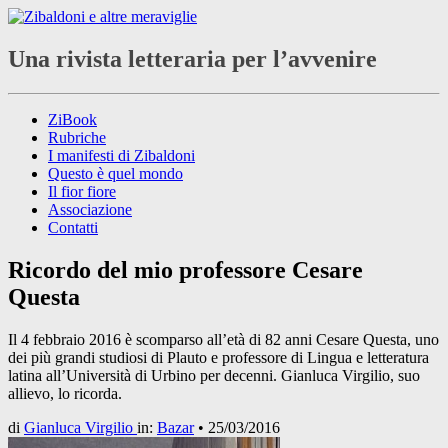
Una rivista letteraria per l’avvenire
ZiBook
Rubriche
I manifesti di Zibaldoni
Questo è quel mondo
Il fior fiore
Associazione
Contatti
Ricordo del mio professore Cesare
Questa
Il 4 febbraio 2016 è scomparso all’età di 82 anni Cesare Questa, uno
dei più grandi studiosi di Plauto e professore di Lingua e letteratura
latina all’Università di Urbino per decenni. Gianluca Virgilio, suo
allievo, lo ricorda.
di
Gianluca Virgilio
in:
Bazar
•
25/03/2016