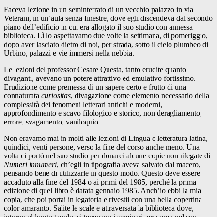
Faceva lezione in un seminterrato di un vecchio palazzo in via
Veterani, in un’aula senza finestre, dove egli discendeva dal secondo
piano dell’edificio in cui era allogato il suo studio con annessa
biblioteca. Lì lo aspettavamo due volte la settimana, di pomeriggio,
dopo aver lasciato dietro di noi, per strada, sotto il cielo plumbeo di
Urbino, palazzi e vie immersi nella nebbia.
Le lezioni del professor Cesare Questa, tanto erudite quanto
divaganti, avevano un potere attrattivo ed emulativo fortissimo.
Erudizione come premessa di un sapere certo e frutto di una
connaturata
curiositas
, divagazione come elemento necessario della
complessità dei fenomeni letterari antichi e moderni,
approfondimento e scavo filologico e storico, non deragliamento,
errore, svagamento, vaniloquio.
Non eravamo mai in molti alle lezioni di Lingua e letteratura latina,
quindici, venti persone, verso la fine del corso anche meno. Una
volta ci portò nel suo studio per donarci alcune copie non rilegate di
Numeri innumeri
, ch’egli in tipografia aveva salvato dal macero,
pensando bene di utilizzarle in questo modo. Questo deve essere
accaduto alla fine del 1984 o ai primi del 1985, perché la prima
edizione di quel libro è datata gennaio 1985. Anch’io ebbi la mia
copia, che poi portai in legatoria e rivestii con una bella copertina
color amaranto. Salite le scale e attraversata la biblioteca dove,
intorno al lungo tavolo, si tenevano i seminari, eravamo nel suo