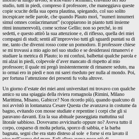
studio, tutti in piedi, compreso il professore, che maneggiava queste
copie scucite della sua opera plautina, spiegando, col suo solito
incespicare nelle parole, che quando Plauto morì, “numeri innumeri
simul omnes conlacrimarunt” (scoppiarono in pianto tutti insieme
ritmi innumerevoli), come scrisse Gellio; non so perché, io mi
sedetti, e questo attirò la sua attenzione e, di riflesso, quella dei miei
compagni di studi; sentii all’improvviso tutti gli sguardi puntati su di
me, tanto che divenni rosso come un pomodoro. Il professore chiese
se mi trovassi a mio agio nel suo studio e se desiderassi rimanervi e
studiare la metrica di Plauto; io mi confusi, balbettai qualche parola e
mi alzai in piedi, colpevole d’aver mancato di rispetto al mio
professore; il quale mi pregò insistentemente di rimanere seduto, ma
io ormai ero in piedi e non mi sarei riseduto per nulla al mondo. Poi,
per fortuna l’attenzione dei presenti fu volta altrove.
Un giorno d’estate dei miei anni universitari mi trovavo con qualche
amico su una spiaggia della riviera romagnola (Rimini, Milano
Marittima, Misano, Gabicce? Non ricordo più), quando qualcuno di
noi avvistò in lontananza Cesare Questa che avanzava in costume da
bagno, evitando con mosse studiate e repentine i corpi che gli si
paravano davanti. Era la sua abituale passeggiata mattutina sul
litorale sabbioso. Dovevamo avvicinarlo oppure no? Aveva tutto il
corpo, cosparso di molta peluria, sporco di sabbia, e la barba
bagnata, segni che era stato disteso al sole e forse si era lavato il
viso nell’acqua del mare. Egli allora aveva poco più di