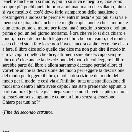
tenebre finché non si muore, più in su si va e meglio è, cioè sono
sempre più pochi quelli intorno a noi man mano che saliamo, più su
si va e meglio è, cos’è devo farlo stampare su delle magliette e
costringervi a indossarle perché vi entri in testa? e poi più su si va e
meno si respira, cioè anche se è meglio capita anche che si muore, e
a un certo punto si muore per forza, ma è meglio lo stesso e poi tutti
prima o poi un bel giorno moriamo, è ora che ve lo si dica chiaro e
tondo, ma era del modo di leggere i libri che parlavamo, del modo,
ecco che ci sto a fare io se non l’avete ancora capito, ecco che ci sto
a fare, il libro dice solo quello che dice ma non può dire il modo in
cui va capito quello che dice, altrimenti sarebbe daccapo sempre
libro no? cioè anche la descrizione del modo in cui leggere il libro
sarebbe parte del libro e allora saremmo daccapo perché allora ci
vorrebbe anche la descrizione del modo per leggere la descrizione
del modo per leggere il libro, e poi la descrizione del modo del
modo per il modo, e così via all’infinito, tutta una stratificazione di
modi uno dentro l’altro avete capito? ma state prendendo appunti o
parlo arabo? Questa è già spiegazione se non l’avete capito, ma una
spiegazione senza appunti è come un libro senza spiegazione.
Chiaro per tutti no?”
(
Fine del secondo estratto
).