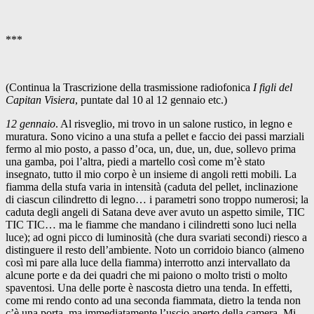
***
(Continua la Trascrizione della trasmissione radiofonica
I figli del
Capitan Visiera
, puntate dal 10 al 12 gennaio etc.)
12 gennaio
. Al risveglio, mi trovo in un salone rustico, in legno e
muratura. Sono vicino a una stufa a pellet e faccio dei passi marziali
fermo al mio posto, a passo d’oca, un, due, un, due, sollevo prima
una gamba, poi l’altra, piedi a martello così come m’è stato
insegnato, tutto il mio corpo è un insieme di angoli retti mobili. La
fiamma della stufa varia in intensità (caduta del pellet, inclinazione
di ciascun cilindretto di legno… i parametri sono troppo numerosi; la
caduta degli angeli di Satana deve aver avuto un aspetto simile, TIC
TIC TIC… ma le fiamme che mandano i cilindretti sono luci nella
luce); ad ogni picco di luminosità (che dura svariati secondi) riesco a
distinguere il resto dell’ambiente. Noto un corridoio bianco (almeno
così mi pare alla luce della fiamma) interrotto anzi intervallato da
alcune porte e da dei quadri che mi paiono o molto tristi o molto
spaventosi. Una delle porte è nascosta dietro una tenda. In effetti,
come mi rendo conto ad una seconda fiammata, dietro la tenda non
c’è una porta, ma immediatamente l’uscio aperto della camera. Mi