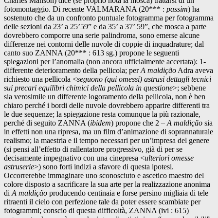
Charles Manson) dice (se proprio nota la mosca) trattarsi di un
fotomontaggio. Di recente VALMARANA (20*** :
passim
) ha
sostenuto che da un confronto puntuale fotogramma per fotogramma
delle sezioni da 23’ a 25’59” e da 35’ a 37’ 59”, che mosca a parte
dovrebbero comporre una serie palindroma, sono emerse alcune
differenze nei contorni delle nuvole di coppie di inquadrature; dal
canto suo ZANNA (20*** : 613 sg.) propone le seguenti
spiegazioni per l’anomalia (non ancora ufficialmente accertata): 1-
differente deterioramento della pellicola; per
A
maldição
Adra aveva
richiesto una pellicola <
seguono (qui omessi) astrusi dettagli tecnici
sui precari equilibri chimici della pellicola in questione
>; sebbene
sia verosimile un differente logoramento della pellicola, non è ben
chiaro perché i bordi delle nuvole dovrebbero apparire differenti tra
le due sequenze; la spiegazione resta comunque la più razionale,
perché di seguito ZANNA (
ibidem
) propone che 2 –
A
maldição
sia
in effetti non una ripresa, ma un film d’animazione di soprannaturale
realismo; la maestria e il tempo necessari per un’impresa del genere
(si pensi all’effetto di rallentatore progressivo, già di per se
decisamente impegnativo con una cinepresa <
ulteriori omesse
astruserie
>) sono forti indizi a sfavore di questa ipotesi.
Occorrerebbe immaginare uno sconosciuto e ascetico maestro del
colore disposto a sacrificare la sua arte per la realizzazione anonima
di
A
maldição
producendo centinaia e forse persino migliaia di tele
ritraenti il cielo con perfezione tale da poter essere scambiate per
fotogrammi; conscio di questa difficoltà, ZANNA (ivi : 615)