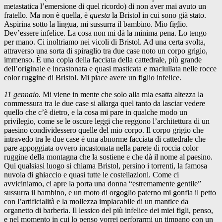
metastatica l’emersione di quel ricordo) di non aver mai avuto un
fratello. Ma non è quella, è
questa
la Bristol in cui sono già stato.
Aspirina sotto la lingua, mi sussurra il bambino. Mio figlio.
Dev’essere infelice. La cosa non mi dà la minima pena. Lo tengo
per mano. Ci inoltriamo nei vicoli di Bristol. Ad una certa svolta,
attraverso una sorta di spiraglio tra due case noto un corpo grigio,
immenso. È una copia della facciata della cattedrale, più grande
dell’originale e incastonata e quasi masticata e maciullata nelle rocce
color ruggine di Bristol. Mi piace avere un figlio infelice.
11 gennaio
. Mi viene in mente che solo alla mia esatta altezza la
commessura tra le due case si allarga quel tanto da lasciar vedere
quello che c’è dietro, e la cosa mi pare in qualche modo un
privilegio, come se le oscure leggi che reggono l’architettura di un
paesino condividessero quelle del mio corpo. Il corpo grigio che
intravedo tra le due case è una abnorme facciata di cattedrale che
pare appoggiata ovvero incastonata nella parete di roccia color
ruggine della montagna che la sostiene e che dà il nome al paesino.
Qui qualsiasi luogo si chiama Bristol, persino i torrenti, la famosa
nuvola di ghiaccio e quasi tutte le costellazioni. Come ci
avviciniamo, ci apre la porta una donna “estremamente gentile”
sussurra il bambino, e un moto di orgoglio paterno mi gonfia il petto
con l’artificialità e la mollezza implacabile di un mantice da
organetto di barberia. Il lessico del più infelice dei miei figli, penso,
e nel momento in cui lo penso vorrei perforarmi un timpano con un