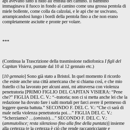
api avevano fatto il nido all’entrata del camino. Il bambino
immaginava il fuoco in fondo al camino come una grossa pentola di
miele bollente, come colla da calzolai, e le api che ne uscivano,
arrampicandosi lungo i bordi della pentola fino a che non erano
completamente asciutte e pronte per volare.
***
(Continua la Trascrizione della trasmissione radiofonica
I figli del
Capitan Visiera
, puntate dal 10 al 12 gennaio etc.)
[
10 gennaio
] Sono già stato a Bristol. In quel momento il ricordo
che esiste anche una città americana che si chiama così, e che mio
fratello ci ha lavorato per alcuni anni, mi attraversa con violenza
penetratoria [PRIMO FIGLIO DEL CAPITAN VISIERA: “Pene
che?” FIGLIA DEL C. V.: “–tratoria; non ci si metta anche lei che la
redazione ha dovuto fare i salti mortali per farci avere il permesso di
leggere questa battuta.” SECONDO F. DEL C. V.: “Che ci sarà di
male nella violenza penetratoria poi…” FIGLIA DEL C. V.:
“Scherziamo? …(
omissis
)…” SECONDO F. DEL C. V.:
(
ammutolisce; resta silenzioso fino alla fine della puntata
)] insieme
alla certezza (e la certezza è ciò che rende raccapricciante e