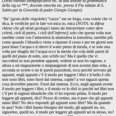
(
Terzo estratto esemplificativo etc. di una lezione di grammatica
della sig.ra ***, docente emerita etc. presso il Pio istituto di S.
Satiro per la Gioventù di padre Giorgio Giorgio
):
“Be’ (
gesto delle virgolette
) “cazzo” me ne frega, cosa volete che vi
dica, le verifiche poi le fate voi mica io, mica [
NOTA: la difesa
ritiene che gli strati geologici siano da interpretare come sfere
celesti, cieli di pietra, i cieli dell’inferno
]; solo che questa volta non
sarebbe come con l’atmosfera la stratosfera la ionosfera, sarebbe più
come quando l’idraulico viene a riparare il cesso e per tre giorni non
puoi tirare l’acqua e ti ritrovi il water pieno di merda, e se solo una
volta per sbaglio tiri l’acqua ecco la merda che cola dalle pareti di
quelli del piano di sotto, uno schifo no? Ma è quello che vi
succederà se non prendete appunti, vedrete se non ho ragione, e
allora o mi ringrazierete o rimpiangerete di non avermi dato retta, a
seconda se avrete o no le pareti puzzolenti, ecco perché servono gli
appunti, negli appunti c’è il modo per leggere i libri e il bello è che
non sono libri, sono fuori dal sistema, capite? a voi ragazzi questa
cosa dovrebbe piacere. Fuori dal sistema. Ecco, negli appunti avrete
il modo per leggere i libri, e il modo ve lo dirò io perché nei libri non
c’è per le ragioni idrauliche che vi ho esposto prima. Il modo per
leggere gli appunti, dici? Pezzo di cretino, ma ti pare che gli appunti
siano libri? No dico rispondi: gli appunti sono libri? Ma da quando
in qua? Solo i libri hanno bisogno del modo, gli appunti no, no,
signorino, quelli no, il modo per leggere gli appunti sei tu stesso, no?