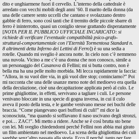
dito e unghiarmene fuori il cervello. L’interno della cattedrale è
arredato con vecchi mobili degli anni ’60. Il marito della donna (da
una delle camere sento uccelli che cantano e svolazzano dentro
gabbie di ferro, sono così tanti che il tremito delle piccole sbarre di
ferro è ininterrotto, quasi un coniglio stesse grattando disperatamente
[
NOTA PER IL PUBBLICO UFFICIALE INCARICATO: si
richiede di verificare l’eventuale compatibilità psico-grafo-
struttural-comportamentale con l’Eternità Tormentosa Standard n.
8 altrimenti detta Inferno dei Lettini di Ferro
]) è su una sedia a
rotelle. Quando mi sveglio è ancora notte. In cielo non c’è nemmeno
una nuvola. Vicino a me c’è una donna che non conosco, simile a
un personaggio del
Casanova
di Fellini; mi si butta contro, non è
bella ma ha una pelle molto morbida. Mi lecca rapidamente la faccia:
“Allora, in su vuol dire via, in giù vuol dire stop; cominciamo?” Poi
mi racconta che una delle usanze meno note del medioevo era quella
della deculazione, cioè una decapitazione applicata però al culo. Le
prime ghigliottine, in effetti, servivano a tagliare i culi. Le persone
venivano bloccate in una specie di gogna inversa, in cui il culo
aveva il posto della testa, e le gambe venivano messe nei buchi delle
braccia. “Come piangevano quei buffoni di culi!” mi dice la
sconosciuta, “ma quando si soffiavano il naso uscivano degli stronzi,
e poi… ZAC!”. Mi metto a ridere. Anche se è così brutta sto bene
con lei. Mi sveglio chiedendomi perché Fellini non abbia mai girato
un film ambientato nel medioevo. La scena della ghigliottina dei culi
sarebbe senz’altro passata alla storia. Ecco il perché, tanto per fare