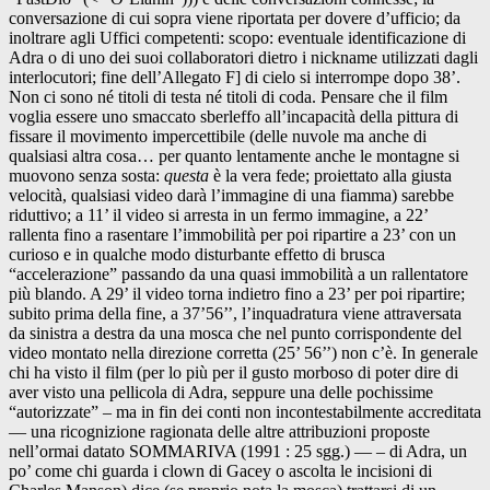
conversazione di cui sopra viene riportata per dovere d’ufficio; da
inoltrare agli Uffici competenti: scopo: eventuale identificazione di
Adra o di uno dei suoi collaboratori dietro i nickname utilizzati dagli
interlocutori; fine dell’Allegato F] di cielo si interrompe dopo 38’.
Non ci sono né titoli di testa né titoli di coda. Pensare che il film
voglia essere uno smaccato sberleffo all’incapacità della pittura di
fissare il movimento impercettibile (delle nuvole ma anche di
qualsiasi altra cosa… per quanto lentamente anche le montagne si
muovono senza sosta:
questa
è la vera fede; proiettato alla giusta
velocità, qualsiasi video darà l’immagine di una fiamma) sarebbe
riduttivo; a 11’ il video si arresta in un fermo immagine, a 22’
rallenta fino a rasentare l’immobilità per poi ripartire a 23’ con un
curioso e in qualche modo disturbante effetto di brusca
“accelerazione” passando da una quasi immobilità a un rallentatore
più blando. A 29’ il video torna indietro fino a 23’ per poi ripartire;
subito prima della fine, a 37’56’’, l’inquadratura viene attraversata
da sinistra a destra da una mosca che nel punto corrispondente del
video montato nella direzione corretta (25’ 56’’) non c’è. In generale
chi ha visto il film (per lo più per il gusto morboso di poter dire di
aver visto una pellicola di Adra, seppure una delle pochissime
“autorizzate” – ma in fin dei conti non incontestabilmente accreditata
— una ricognizione ragionata delle altre attribuzioni proposte
nell’ormai datato SOMMARIVA (1991 : 25 sgg.) — – di Adra, un
po’ come chi guarda i clown di Gacey o ascolta le incisioni di