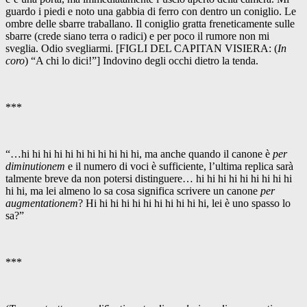
guardo i piedi e noto una gabbia di ferro con dentro un coniglio. Le
ombre delle sbarre traballano. Il coniglio gratta freneticamente sulle
sbarre (crede siano terra o radici) e per poco il rumore non mi
sveglia. Odio svegliarmi. [FIGLI DEL CAPITAN VISIERA: (
In
coro
) “A chi lo dici!”] Indovino degli occhi dietro la tenda.
***
“…hi hi hi hi hi hi hi hi hi hi hi, ma anche quando il canone è
per
diminutionem
e il numero di voci è sufficiente, l’ultima replica sarà
talmente breve da non potersi distinguere… hi hi hi hi hi hi hi hi hi
hi hi, ma lei almeno lo sa cosa significa scrivere un canone
per
augmentationem
? Hi hi hi hi hi hi hi hi hi hi hi, lei è uno spasso lo
sa?”
***