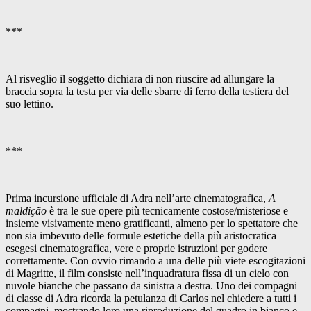
***
Al risveglio il soggetto dichiara di non riuscire ad allungare la
braccia sopra la testa per via delle sbarre di ferro della testiera del
suo lettino.
***
Prima incursione ufficiale di Adra nell’arte cinematografica,
A
maldição
è tra le sue opere più tecnicamente costose/misteriose e
insieme visivamente meno gratificanti, almeno per lo spettatore che
non sia imbevuto delle formule estetiche della più aristocratica
esegesi cinematografica, vere e proprie istruzioni per godere
correttamente. Con ovvio rimando a una delle più viete escogitazioni
di Magritte, il film consiste nell’inquadratura fissa di un cielo con
nuvole bianche che passano da sinistra a destra. Uno dei compagni
di classe di Adra ricorda la petulanza di Carlos nel chiedere a tutti i
compagni, mostrando loro una riproduzione del quadro in bianco e