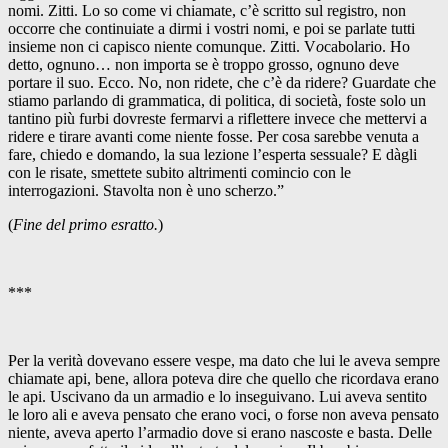
nomi. Zitti. Lo so come vi chiamate, c’è scritto sul registro, non
occorre che continuiate a dirmi i vostri nomi, e poi se parlate tutti
insieme non ci capisco niente comunque. Zitti. V
o
cabolario. Ho
detto, ognuno… non importa se è troppo grosso, ognuno deve
portare il suo. Ecco. No, non ridete, che c’è da ridere? Guardate che
stiamo parlando di grammatica, di politica, di società, foste solo un
tantino più furbi dovreste fermarvi a riflettere invece che mettervi a
ridere e tirare avanti come niente fosse. Per cosa sarebbe venuta a
fare, chiedo e domando, la sua lezione l’esperta sessuale? E dàgli
con le risate, smettete subito altrimenti comincio con le
interrogazioni. Stavolta non è uno scherzo.”
(
Fine del primo esratto.
)
***
Per la verità dovevano essere vespe, ma dato che lui le aveva sempre
chiamate api, bene, allora poteva dire che quello che ricordava erano
le api. Uscivano da un armadio e lo inseguivano. Lui aveva sentito
le loro ali e aveva pensato che erano voci, o forse non aveva pensato
niente, aveva aperto l’armadio dove si erano nascoste e basta. Delle