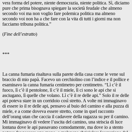
vera forma del potere, niente democrazia, niente politica. Sì, diciamo
pure che prima bisognava spiegare la società feudale che almeno
secondo voi ma non voglio fare polemica politica ma almeno
secondo voi non ha a che fare con la vita di tutti i giorni ma non
facciamo tribuna politica.”
(
Fine dell’estratto
)
***
La canna fumaria risaltava sulla parete della casa come le vene sul
braccio di mio papà. Facevo un cerchiolino con l’indice e il pollice e
esaminavo la canna fumaria centimetro per centimetro. “Lì c’è il
fuoco, lì c’è il pentolone, lì c’è il miele, lì ci sono le api che si
asciugano, lì quelle che volano. Lì c’è il re delle api.” Solo il re delle
api poteva stare in un corridoio così stretto. A volte mi immaginavo
di essere io il re delle api, pensavo al buio del camino e alla puzza di
miele, e a come doveva essere stretto, come in quel racconto
dell’orang utan che caccia il cadavere della ragazza su per il camino.
Mi immaginavo di vedere l’uscita del camino, una striscia di luce
lontana dove le api passavano comodamente, ma dove io a stento