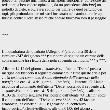
potevo far passare una mano, a malapena sbriciolare [correzione del
redattore, a ben vedere opinabile, da un precedente
sbirciare
] un
righello di cielo, e più avrei spinto per uscire da quel pertugio dei
topi, più profondamente mi sarei incastrato nel camino, con le api
furiose contro il loro stesso re che adesso bloccava loro il passaggio.
***
L’inquadratura del quadrato [Allegato F (cfr. comma 38 della
circolare /247 del giorno ***): si riporta di seguito un estratto della
conversazione tra i lettori della nota avvenuta tra i giorni *** e ***:
Alle ore 14.12 del giorno …(
omissis
)… l’utente “Deire” posta a
margine del bisticcio il seguente commento: “Tutte queste arie e poi
… (
il resto del commento è stato eliminato dall’estensore della
nota
)”; alle ore 14.14 del giorno …(
omissis
)… l’utente “O’Llanin”
risponde al commento dell’utente “Deire” postando il seguente url:
…(
omissis
)…; tra le ore 14.15 del giorno …(
omissis
)… alle ore
01.05 del giorno seguente l’url postato dall’utente “O’Llanin” sotto
il commento dell’utente “Deire” riceve 3348 like, 42 faccine
arrabbiate, 33 cuoricini, 403 segnalazioni di contenuto
inappropriato/offensivo/illegale; alle ore 01.06 del giorno …