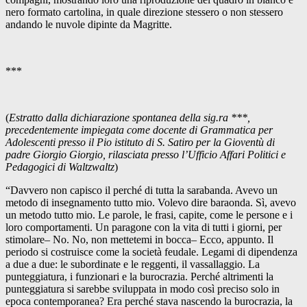
nero formato cartolina, in quale direzione stessero o non stessero
andando le nuvole dipinte da Magritte.
***
(
Estratto dalla dichiarazione spontanea della sig.ra ***,
precedentemente impiegata come docente di Grammatica per
Adolescenti presso il Pio istituto di S. Satiro per la Gioventù di
padre Giorgio Giorgio, rilasciata presso l’Ufficio Affari Politici e
Pedagogici di Waltzwaltz
)
“Davvero non capisco il perché di tutta la sarabanda. Avevo un
metodo di insegnamento tutto mio. Volevo dire baraonda. Sì, avevo
un metodo tutto mio. Le parole, le frasi, capite, come le persone e i
loro comportamenti. Un paragone con la vita di tutti i giorni, per
stimolare– No. No, non mettetemi in bocca– Ecco, appunto. Il
periodo si costruisce come la società feudale. Legami di dipendenza
a due a due: le subordinate e le reggenti, il vassallaggio. La
punteggiatura, i funzionari e la burocrazia. Perché altrimenti la
punteggiatura si sarebbe sviluppata in modo così preciso solo in
epoca contemporanea? Era perché stava nascendo la burocrazia, la