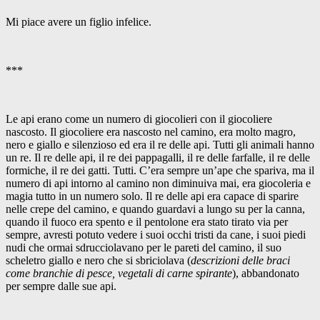
Mi piace avere un figlio infelice.
***
Le api erano come un numero di giocolieri con il giocoliere
nascosto. Il giocoliere era nascosto nel camino, era molto magro,
nero e giallo e silenzioso ed era il re delle api. Tutti gli animali hanno
un re. Il re delle api, il re dei pappagalli, il re delle farfalle, il re delle
formiche, il re dei gatti. Tutti. C’era sempre un’ape che spariva, ma il
numero di api intorno al camino non diminuiva mai, era giocoleria e
magia tutto in un numero solo. Il re delle api era capace di sparire
nelle crepe del camino, e quando guardavi a lungo su per la canna,
quando il fuoco era spento e il pentolone era stato tirato via per
sempre, avresti potuto vedere i suoi occhi tristi da cane, i suoi piedi
nudi che ormai sdrucciolavano per le pareti del camino, il suo
scheletro giallo e nero che si sbriciolava (
descrizioni delle braci
come branchie di pesce, vegetali di carne spirante
), abbandonato
per sempre dalle sue api.