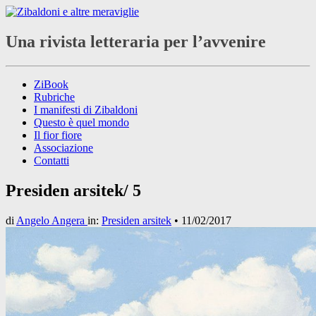
Una rivista letteraria per l’avvenire
ZiBook
Rubriche
I manifesti di Zibaldoni
Questo è quel mondo
Il fior fiore
Associazione
Contatti
Presiden arsitek/ 5
di
Angelo Angera
in:
Presiden arsitek
•
11/02/2017