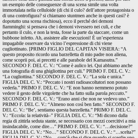
un esempio delle conseguenze di una scena simile una volta
immortalata nella celluloide (di chi il culo? dell’attore protagonista o
di una controfigura? si chiamano stuntmen anche in questi casi? è
dopotutto una scena rischiosa), ecco il perché dei demoni
fiamminghi: si pensava che i demoni vivessero nei culi, e che
pertanto il culo, e non la testa, fosse la parte da staccare, come un
bubbone infetto. Ah, assistere alle esecuzioni! È un’esperienza
impagabile osservare da vicino l’espressione di chi viene
cugliottinato. [PRIMO FIGLIO DEL CAPITAN VISIERA: “A
questo proposito ricordo una barzelletta di mio padre non aliena,
come scoprii poi, ai precetti e alle parabole del Kamasutra.”
SECONDO F. DEL C. V.: “Come è aulico lei. Qui abbiamo anche
una fotografia di una ghigliottina per culi.” PRIMO F. DEL C. V.:
“La cugliottina.” SECONDO F. DEL C. V.: “La sola e unica.”
FIGLIA DEL C. V.: “Peccato i nostri radioascoltatori non possano
vederla.” PRIMO F. DEL C. V.: “E non hanno nemmeno potuto
vedere il gesto delle virgolette che ha fatto sulla parola
peccato
.”
SECONDO F. DEL C. V.: “Erano anni che non ne vedevo uno.”
PRIMO F. DEL C. V.: “Almeno non così ben fatto.” SECONDO F.
DEL C. V.: “Be’, sentiamo questa barzelletta.” PRIMO F. DEL C.
V.: “Eccola: la relatività–” FIGLIA DEL C. V.: “Mi dicono dalla
regia di zittirla seduta stante, se necessario con mezzi coercitivi a mia
insindacabile, come dire…” PRIMO F. DEL C. V.: “…decisione?”
FIGLIA DEL C. V.: “No…” SECONDO F. DEL C. V.: “…scelta?”
FIGLIA DEL C. V.: “No… com’è che si dice quando si sceglie uno