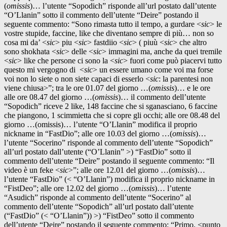
(
omissis
)… l’utente “Sopodich” risponde all’url postato dall’utente
“O’Llanin” sotto il commento dell’utente “Deire” postando il
seguente commento: “Sono rimasta tutto il tempo, a gurdare <
sic
> le
vostre stupide, faccine, like che diventano sempre di più… non so
cosa mi da’ <
sic
> piu <
sic
> fastdiio <
sic
> ( piuù <
sic
> che altro
sono shokhata <
sic
> delle <
sic
> immagini ma, anche da quei tremile
<
sic
> like che persone ci sono la <
sic
> fuori come può piacervi tutto
questo mi vergogno di <
sic
> un essere umano come voi ma forse
voi non lo siete o non siete capaci di esserlo <
sic
: la parentesi non
viene chiusa>”; tra le ore 01.07 del giorno …(
omissis
)… e le ore
alle ore 08.47 del giorno …(
omissis
)… il commento dell’utente
“Sopodich” riceve 2 like, 148 faccine che si sganasciano, 6 faccine
che piangono, 1 scimmietta che si copre gli occhi; alle ore 08.48 del
giorno …(omissis)… l’utente “O’Llanin” modifica il proprio
nickname in “FastDio”; alle ore 10.03 del giorno …(
omissis
)…
l’utente “Socerino” risponde al commento dell’utente “Sopodich”
all’url postato dall’utente (“O’Llanin” >) “FastDio” sotto il
commento dell’utente “Deire” postando il seguente commento: “Il
video è un feke <
sic
>”; alle ore 12.01 del giorno …(
omissis
)…
l’utente “FastDio” (< “O’Llanin”) modifica il proprio nickname in
“FistDeo”; alle ore 12.02 del giorno …(
omissis
)… l’utente
“Asudich” risponde al commento dell’utente “Socerino” al
commento dell’utente “Sopodich” all’url postato dall’utente
(“FastDio” (< “O’Llanin”)) >) “FistDeo” sotto il commento
dell’utente “Deire” postando il seguente commento: “Primo. <punto