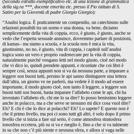
(
Secondo estratto esemplificativo etc. di una lezione di grammatica
della sig.ra ***, docente emerita etc. presso il Pio istituto di S.
Satiro per la Gioventù di padre Giorgio Giorgio
):
“Analisi logica. È praticamente un compendio, un catechismo sulle
relazioni possibili tra un uomo e una donna, va bene, diciamo
semplicemente della vita di coppia, ecco, è giusto, è giusto, anche se
vedo che l’esperta sessuale annuisce, dovremmo parlare di posizioni,
di kamas– ma siamo a scuola, e la scuola non è mica la vita,
giustissimo, no no, è giusto, vita di coppia, i capitoli sull’analisi
logica sono un vero e proprio
vademecum
per la vita di coppia,
naturalmente purché vengano letti nel modo giusto, cioè nel modo
che vi dico io, quindi prendete appunti, e ricordate che coi libri è
sempre così, senza appunti non si va da nessuna parte, a imparare a
leggere son buoni tutti, persino le api sanno distinguere una lettera
dall’altra, un giorno ve ne parlerò, ma vedete è il modo ad essere
importante, il modo giusto cioè, non tanto il leggere, a leggere son
buoni tutti son buoni, basta imparare l’alfabeto come le api, chi ha
inventato l’alfabeto eh, chi me lo sa dire? Io posso benissimo leggere
anche in polacco, ma a che serve se nessuno mi dice cosa vuol dire?
Eh? E chi è che lo dice ai polacchi? Eh? Lo sapete? E questo non è
che il primo livello, ma poi ci sono tutti gli altri, è solo dopo il primo
livello che si inizia a fare sul serio, è come atmosfera stratosfera
ionosfera eccetera, più su si va e meglio è, fino a che si va talmente
in su che non c’è più niente e nessuna sfera, e allora si vaga nelle