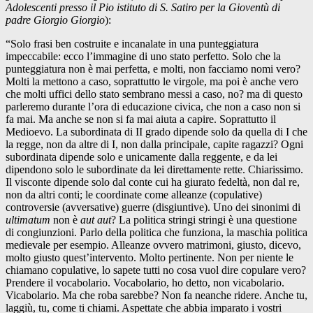
Adolescenti presso il Pio istituto di S. Satiro per la Gioventù di
padre Giorgio Giorgio
):
“Solo frasi ben costruite e incanalate in una punteggiatura
impeccabile: ecco l’immagine di uno stato perfetto. Solo che la
punteggiatura non è mai perfetta, e molti, non facciamo nomi vero?
Molti la mettono a caso, soprattutto le virgole, ma poi è anche vero
che molti uffici dello stato sembrano messi a caso, no? ma di questo
parleremo durante l’ora di educazione civica, che non a caso non si
fa mai. Ma anche se non si fa mai aiuta a capire. Soprattutto il
Medioevo. La subordinata di II grado dipende solo da quella di I che
la regge, non da altre di I, non dalla principale, capite ragazzi? Ogni
subordinata dipende solo e unicamente dalla reggente, e da lei
dipendono solo le subordinate da lei direttamente rette. Chiarissimo.
Il visconte dipende solo dal conte cui ha giurato fedeltà, non dal re,
non da altri conti; le coordinate come alleanze (copulative)
controversie (avversative) guerre (disgiuntive). Uno dei sinonimi di
ultimatum
non è
aut aut
? La politica stringi stringi è una questione
di congiunzioni. Parlo della politica che funziona, la maschia politica
medievale per esempio. Alleanze ovvero matrimoni, giusto, dicevo,
molto giusto quest’intervento. Molto pertinente. Non per niente le
chiamano copulative, lo sapete tutti no cosa vuol dire copulare vero?
Prendere il vocabolario. Vocabolario, ho detto, non vicabolario.
Vicabolario. Ma che roba sarebbe? Non fa neanche ridere. Anche tu,
laggiù, tu, come ti chiami. Aspettate che abbia imparato i vostri