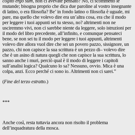
cogito ergo sum
, non ci avevate pensato? No, ci scommetto le
mutande; bisogna proprio che dica due paroline al vostro insegnante
di latino, o era filosofia? Be’ in fondo latino o filosofia è uguale, mi
pare, ma quello che volevo dire era un’altra cosa, era che il modo
per leggere i tuoi appunti sei tu stesso, no? altrimenti non ne
usciremmo vivi, non ci sarebbe niente da leggere, solo istruzioni per
il modo del libro precedente, all’infinito, e comunque pensateci
bene, se non sei tu il modo per leggere i tuoi appunti, altrimenti
volevo dire allora vuol dire che sei un povero pazzo, sissignore, un
pazzo, chi non capisce la sua scrittura è un pezzo di– volevo dire
che è un asino di natura quegli che non capisce la sua scrittura, lo
sanno anche i muri, perciò qual è il modo di leggere i capitoli
sull’analisi logica? Qualcuno lo sa? Nessuno, ovvio. Mica è una
colpa, anzi. Ecco perché ci sono io. Altrimenti non ci sarei.”
(
Fine del terzo estratto.
)
***
Anche così, resta tuttavia ancora non risolto il problema
dell’inquadratura della mosca.