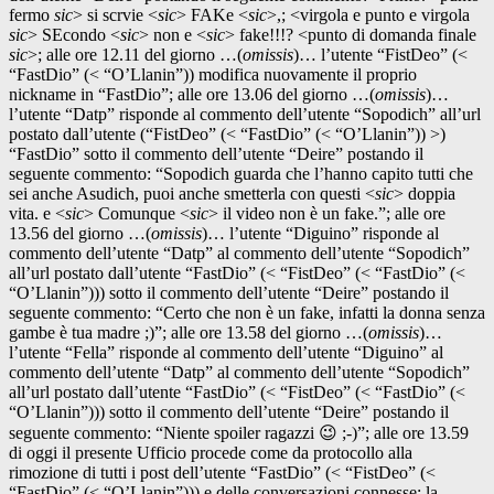
fermo
sic
> si scrvie <
sic
> FAKe <
sic
>,; <virgola e punto e virgola
sic
> SEcondo <
sic
> non e <
sic
> fake!!!? <punto di domanda finale
sic
>; alle ore 12.11 del giorno …(
omissis
)… l’utente “FistDeo” (<
“FastDio” (< “O’Llanin”)) modifica nuovamente il proprio
nickname in “FastDio”; alle ore 13.06 del giorno …(
omissis
)…
l’utente “Datp” risponde al commento dell’utente “Sopodich” all’url
postato dall’utente (“FistDeo” (< “FastDio” (< “O’Llanin”)) >)
“FastDio” sotto il commento dell’utente “Deire” postando il
seguente commento: “Sopodich guarda che l’hanno capito tutti che
sei anche Asudich, puoi anche smetterla con questi <
sic
> doppia
vita. e <
sic
> Comunque <
sic
> il video non è un fake.”; alle ore
13.56 del giorno …(
omissis
)… l’utente “Diguino” risponde al
commento dell’utente “Datp” al commento dell’utente “Sopodich”
all’url postato dall’utente “FastDio” (< “FistDeo” (< “FastDio” (<
“O’Llanin”))) sotto il commento dell’utente “Deire” postando il
seguente commento: “Certo che non è un fake, infatti la donna senza
gambe è tua madre ;)”; alle ore 13.58 del giorno …(
omissis
)…
l’utente “Fella” risponde al commento dell’utente “Diguino” al
commento dell’utente “Datp” al commento dell’utente “Sopodich”
all’url postato dall’utente “FastDio” (< “FistDeo” (< “FastDio” (<
“O’Llanin”))) sotto il commento dell’utente “Deire” postando il
seguente commento: “Niente spoiler ragazzi 😉 ;-)”; alle ore 13.59
di oggi il presente Ufficio procede come da protocollo alla
rimozione di tutti i post dell’utente “FastDio” (< “FistDeo” (<
“FastDio” (< “O’Llanin”))) e delle conversazioni connesse; la