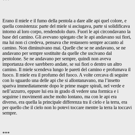
***
Erano il miele e il fumo della pentola a dare alle api quel colore, e
quella consistenza: parte del miele si asciugava, parte si solidificava
intorno al loro corpo, rendendolo duro. Fuori le api circondavano la
base del camino. Gli avevano spiegato che le api andavano sui fiori,
ma lui non ci credeva, pensava che restassero sempre accanto al
camino. Non diminuivano mai. Quelle che se ne andavano, se ne
andavano per sempre sostituite da quelle che uscivano dal
pentolone. Se ne andavano per sempre, quindi non aveva
importanza dove sarebbero andate, se sui fiori o dentro un altro
camino. Il miele scendeva lungo le pareti del camino e profumava il
fuoco. Il miele era il profumo del fuoco. A volte cercava di seguire
con lo sguardo una delle api che si allontanavano, ma l’insetto
spariva immediatamente dopo le prime magre spirali, nel verde e
nell’azzurro, eppure lui era in grado di vedere una formica e i
seguirne i movimenti anche molto lontano, ma con le api era
diverso, era quella la principale differenza tra il cielo e la terra, era
per quello che il cielo non lo potevi toccare mentre la terra la toccavi
sempre.
***