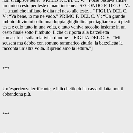
non si capisce bene.” PRIMO F. DEL C. V.: “Forse bastava anche
un unico cesto per teste e mani insieme.” SECONDO F. DEL C. V.:
“…mani che infilano le dita nel naso alle teste…” FIGLIA DEL C.
V.: “Va bene, io me ne vado.” PRIMO F. DEL C. V.: “Un grande
imbuto di vimini sotto una doppia ghigliottina per tagliare mani piedi
testa e culo tutto in una volta, e tutto veniva raccolto insieme in un
cesto finale sotto l’imbuto. Il che ci riporta alla barzelletta
kamasutrica sulla relatività: dunque–” FIGLIA DEL C. V.: “Mi
scuserà ma debbo con sommo rammarico zittirla: la barzelletta la
racconta un’altra volta. Riprendiamo la lettura.”]
***
Un’esperienza terrificante, e il ticchettio della cassa di latta non ti
abbandona più.
***