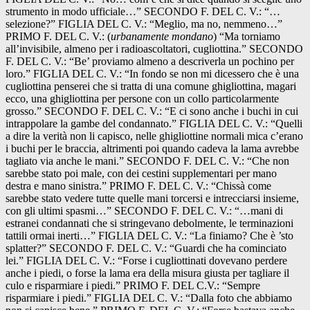
strumento in modo ufficiale…” SECONDO F. DEL C. V.: “…
selezione?” FIGLIA DEL C. V.: “Meglio, ma no, nemmeno…”
PRIMO F. DEL C. V.: (
urbanamente mondano
) “Ma torniamo
all’invisibile, almeno per i radioascoltatori, cugliottina.” SECONDO
F. DEL C. V.: “Be’ proviamo almeno a descriverla un pochino per
loro.” FIGLIA DEL C. V.: “In fondo se non mi dicessero che è una
cugliottina penserei che si tratta di una comune ghigliottina, magari
ecco, una ghigliottina per persone con un collo particolarmente
grosso.” SECONDO F. DEL C. V.: “E ci sono anche i buchi in cui
intrappolare la gambe del condannato.” FIGLIA DEL C. V.: “Quelli
a dire la verità non li capisco, nelle ghigliottine normali mica c’erano
i buchi per le braccia, altrimenti poi quando cadeva la lama avrebbe
tagliato via anche le mani.” SECONDO F. DEL C. V.: “Che non
sarebbe stato poi male, con dei cestini supplementari per mano
destra e mano sinistra.” PRIMO F. DEL C. V.: “Chissà come
sarebbe stato vedere tutte quelle mani torcersi e intrecciarsi insieme,
con gli ultimi spasmi…” SECONDO F. DEL C. V.: “…mani di
estranei condannati che si stringevano debolmente, le terminazioni
tattili ormai inerti…” FIGLIA DEL C. V.: “La finiamo? Che è ’sto
splatter?” SECONDO F. DEL C. V.: “Guardi che ha cominciato
lei.” FIGLIA DEL C. V.: “Forse i cugliottinati dovevano perdere
anche i piedi, o forse la lama era della misura giusta per tagliare il
culo e risparmiare i piedi.” PRIMO F. DEL C.V.: “Sempre
risparmiare i piedi.” FIGLIA DEL C. V.: “Dalla foto che abbiamo