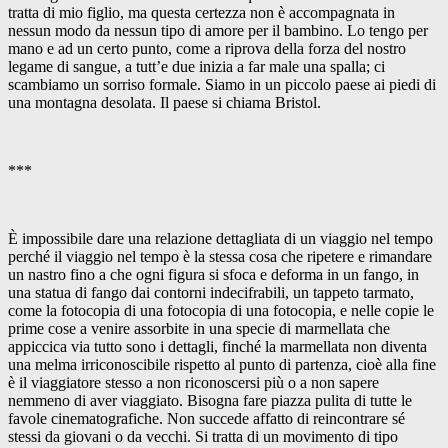
tratta di mio figlio, ma questa certezza non è accompagnata in
nessun modo da nessun tipo di amore per il bambino. Lo tengo per
mano e ad un certo punto, come a riprova della forza del nostro
legame di sangue, a tutt’e due inizia a far male una spalla; ci
scambiamo un sorriso formale. Siamo in un piccolo paese ai piedi di
una montagna desolata. Il paese si chiama Bristol.
***
È impossibile dare una relazione dettagliata di un viaggio nel tempo
perché il viaggio nel tempo è la stessa cosa che ripetere e rimandare
un nastro fino a che ogni figura si sfoca e deforma in un fango, in
una statua di fango dai contorni indecifrabili, un tappeto tarmato,
come la fotocopia di una fotocopia di una fotocopia, e nelle copie le
prime cose a venire assorbite in una specie di marmellata che
appiccica via tutto sono i dettagli, finché la marmellata non diventa
una melma irriconoscibile rispetto al punto di partenza, cioè alla fine
è il viaggiatore stesso a non riconoscersi più o a non sapere
nemmeno di aver viaggiato. Bisogna fare piazza pulita di tutte le
favole cinematografiche. Non succede affatto di reincontrare sé
stessi da giovani o da vecchi. Si tratta di un movimento di tipo