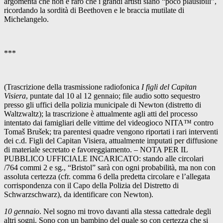
argomenta che non è raro che i grandi artisti siano “poco plausibili”,
ricordando la sordità di Beethoven e le braccia mutilate di
Michelangelo.
***
(Trascrizione della trasmissione radiofonica
I figli del Capitan
Visiera
, puntate dal 10 al 12 gennaio; file audio sotto sequestro
presso gli uffici della polizia municipale di Newton (distretto di
Waltzwaltz); la trascrizione è attualmente agli atti del processo
intentato dai famigliari delle vittime del videogioco NITA™ contro
Tomaš Brušek; tra parentesi quadre vengono riportati i rari interventi
dei c.d. Figli del Capitan Visiera, attualmente imputati per diffusione
di materiale secretato e favoreggiamento. – NOTA PER IL
PUBBLICO UFFICIALE INCARICATO: stando alle circolari
/764 commi 2 e sg., “Bristol” sarà con ogni probabilità, ma non con
assoluta certezza (cfr. comma 6 della predetta circolare e l’allegata
corrispondenza con il Capo della Polizia del Distretto di
Schwarzschwarz), da identificare con Newton).
10 gennaio
. Nel sogno mi trovo davanti alla stessa cattedrale degli
altri sogni. Sono con un bambino del quale so con certezza che si