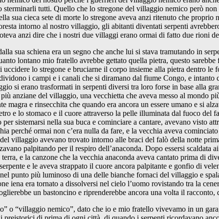
imo sterminarli tutti. Quello che lo stregone del villaggio nemico però n
la sua cieca sete di morte lo stregone aveva anzi ritenuto che proprio 
foresta intorno al nostro villaggio, gli abitanti diventati serpenti avrebbe
teva anzi dire che i nostri due villaggi erano ormai di fatto due rioni del
 dalla sua schiena era un segno che anche lui si stava tramutando in serpe
anto lontano mio fratello avrebbe gettato quella pietra, questo sarebbe f
uccidere lo stregone e bruciarne il corpo insieme alla pietra dentro le f
dividono i campi e i canali che si diramano dal fiume Congo, e intanto c
ggio si erano trasformati in serpenti diversi tra loro forse in base alla 
e più anziane del villaggio, una vecchietta che aveva messo al mondo più di
te magra e rinsecchita che quando era ancora un essere umano e si alza
o e lo stomaco e il cuore attraverso la pelle illuminata dal fuoco del falò
o per sistemarsi nella sua buca e cominciare a cantare, avevano visto att
ia perché ormai non c’era nulla da fare, e la vecchia aveva cominciato 
nti del villaggio avevano trovato intorno alle braci del falò della notte p
nzavano palpitando per il respiro dell’anaconda. Dopo essersi scaldata ai 
ella terra, e la canzone che la vecchia anaconda aveva cantato prima di d
serpente e le aveva strappato il cuore ancora palpitante e gonfio di velen
o nel punto più luminoso di una delle bianche fornaci del villaggio e sp
mone iena era tornato a dissolversi nel cielo l’uomo rovistando tra la ce
accoglierebbe un bastoncino e riprenderebbe ancora una volta il raccont
gio” o “villaggio nemico”, dato che io e mio fratello vivevamo in un g
 preistorici di prima di ogni città, di quando i serpenti ricordavano anco