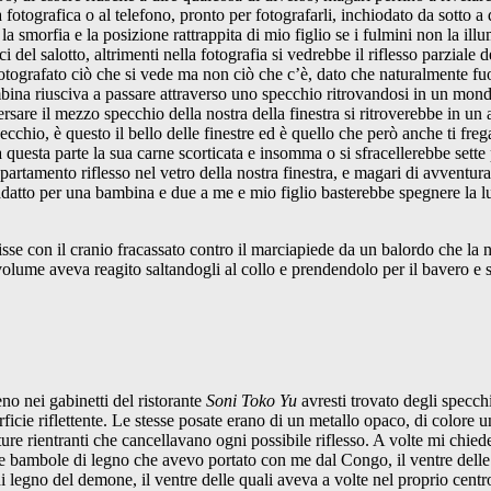
 fotografica o al telefono, pronto per fotografarli, inchiodato da sotto 
a smorfia e la posizione rattrappita di mio figlio se i fulmini non la il
ci del salotto, altrimenti nella fotografia si vedrebbe il riflesso parzial
tografato ciò che si vede ma non ciò che c’è, dato che naturalmente fuori
ina riusciva a passare attraverso uno specchio ritrovandosi in un mondo
sare il mezzo specchio della nostra della finestra si ritroverebbe in un 
io, è questo il bello delle finestre ed è quello che però anche ti frega
uesta parte la sua carne scorticata e insomma o si sfracellerebbe sette 
ppartamento riflesso nel vetro della nostra finestra, e magari di avven
to per una bambina e due a me e mio figlio basterebbe spegnere la luce 
 con il cranio fracassato contro il marciapiede da un balordo che la not
l volume aveva reagito saltandogli al collo e prendendolo per il bavero e 
nei gabinetti del ristorante
Soni Toko Yu
avresti trovato degli specchi
icie riflettente. Le stesse posate erano di un metallo opaco, di colore un
ature rientranti che cancellavano ogni possibile riflesso. A volte mi chie
 bambole di legno che avevo portato con me dal Congo, il ventre delle qu
di legno del demone, il ventre delle quali aveva a volte nel proprio cent