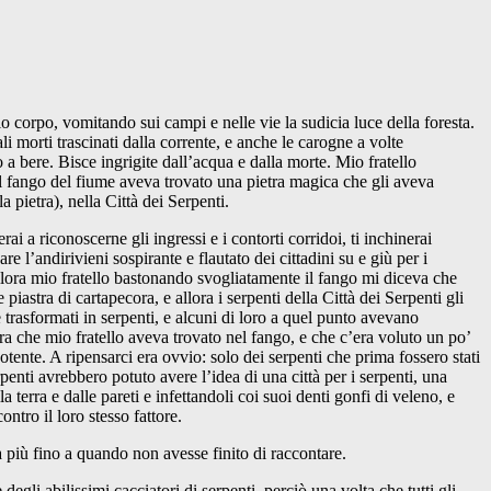
o corpo, vomitando sui campi e nelle vie la sudicia luce della foresta.
morti trascinati dalla corrente, e anche le carogne a volte
 a bere. Bisce ingrigite dall’acqua e dalla morte. Mio fratello
 fango del fiume aveva trovato una pietra magica che gli aveva
 pietra), nella Città dei Serpenti.
ai a riconoscerne gli ingressi e i contorti corridoi, ti inchinerai
 l’andirivieni sospirante e flautato dei cittadini su e giù per i
e allora mio fratello bastonando svogliatamente il fango mi diceva che
iastra di cartapecora, e allora i serpenti della Città dei Serpenti gli
e trasformati in serpenti, e alcuni di loro a quel punto avevano
tra che mio fratello aveva trovato nel fango, e che c’era voluto un po’
otente. A ripensarci era ovvio: solo dei serpenti che prima fossero stati
enti avrebbero potuto avere l’idea di una città per i serpenti, una
erra e dalle pareti e infettandoli coi suoi denti gonfi di veleno, e
ntro il loro stesso fattore.
 più fino a quando non avesse finito di raccontare.
gli abilissimi cacciatori di serpenti, perciò una volta che tutti gli