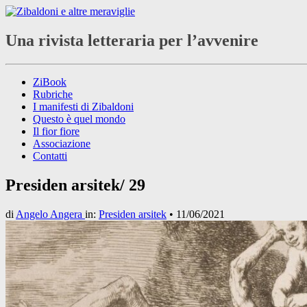
Una rivista letteraria per l’avvenire
ZiBook
Rubriche
I manifesti di Zibaldoni
Questo è quel mondo
Il fior fiore
Associazione
Contatti
Presiden arsitek/ 29
di
Angelo Angera
in:
Presiden arsitek
•
11/06/2021