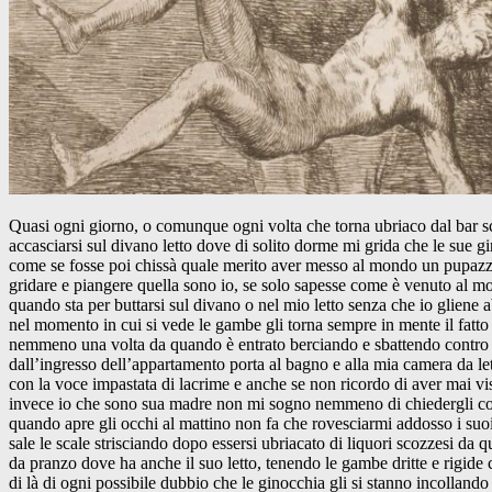
Quasi ogni giorno, o comunque ogni volta che torna ubriaco dal bar sc
accasciarsi sul divano letto dove di solito dorme mi grida che le sue g
come se fosse poi chissà quale merito aver messo al mondo un pupazzo
gridare e piangere quella sono io, se solo sapesse come è venuto al mon
quando sta per buttarsi sul divano o nel mio letto senza che io gliene
nel momento in cui si vede le gambe gli torna sempre in mente il fatt
nemmeno una volta da quando è entrato berciando e sbattendo contro le
dall’ingresso dell’appartamento porta al bagno e alla mia camera da
con la voce impastata di lacrime e anche se non ricordo di aver mai vis
invece io che sono sua madre non mi sogno nemmeno di chiedergli come s
quando apre gli occhi al mattino non fa che rovesciarmi addosso i suo
sale le scale strisciando dopo essersi ubriacato di liquori scozzesi da q
da pranzo dove ha anche il suo letto, tenendo le gambe dritte e rigide 
di là di ogni possibile dubbio che le ginocchia gli si stanno incolla