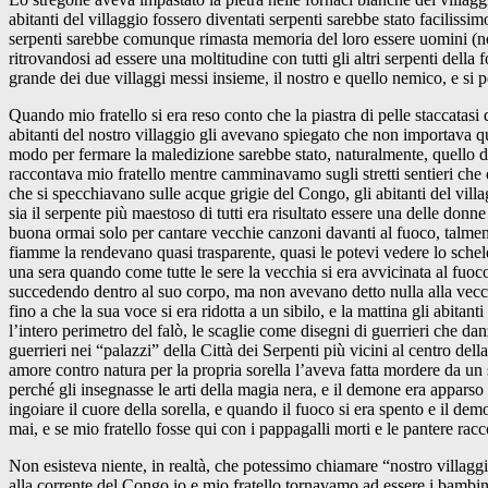
abitanti del villaggio fossero diventati serpenti sarebbe stato faciliss
serpenti sarebbe comunque rimasta memoria del loro essere uomini (nel
ritrovandosi ad essere una moltitudine con tutti gli altri serpenti della 
grande dei due villaggi messi insieme, il nostro e quello nemico, e si po
Quando mio fratello si era reso conto che la piastra di pelle staccatasi
abitanti del nostro villaggio gli avevano spiegato che non importava qu
modo per fermare la maledizione sarebbe stato, naturalmente, quello di 
raccontava mio fratello mentre camminavamo sugli stretti sentieri che 
che si specchiavano sulle acque grigie del Congo, gli abitanti del villa
sia il serpente più maestoso di tutti era risultato essere una delle donn
buona ormai solo per cantare vecchie canzoni davanti al fuoco, talmen
fiamme la rendevano quasi trasparente, quasi le potevi vedere lo scheletr
una sera quando come tutte le sere la vecchia si era avvicinata al fuoc
succedendo dentro al suo corpo, ma non avevano detto nulla alla vecch
fino a che la sua voce si era ridotta a un sibilo, e la mattina gli abita
l’intero perimetro del falò, le scaglie come disegni di guerrieri che da
guerrieri nei “palazzi” della Città dei Serpenti più vicini al centro d
amore contro natura per la propria sorella l’aveva fatta mordere da un 
perché gli insegnasse le arti della magia nera, e il demone era appars
ingoiare il cuore della sorella, e quando il fuoco si era spento e il de
mai, e se mio fratello fosse qui con i pappagalli morti e le pantere r
Non esisteva niente, in realtà, che potessimo chiamare “nostro villag
alla corrente del Congo io e mio fratello tornavamo ad essere i bambini