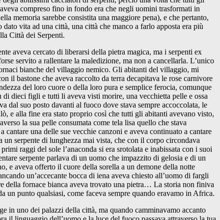
on aveva compreso fino in fondo era che negli uomini trasformati in
nella memoria sarebbe consistita una maggiore pena), e che pertanto,
ro dato vita ad una città, una città che manco a farlo apposta era più
la Città dei Serpenti.
nte aveva cercato di liberarsi della pietra magica, ma i serpenti ex
orse servito a rallentare la maledizione, ma non a cancellarla. L’unico
ornaci bianche del villaggio nemico. Gli abitanti del villaggio, mi
on il bastone che aveva raccolto da terra decapitava le rose carnivore
grandezza del loro cuore o della loro pura e semplice ferocia, comunque
 dieci figli e tutti li aveva visti morire, una vecchietta pelle e ossa
va dal suo posto davanti al fuoco dove stava sempre accoccolata, le
, e alla fine era stato proprio così che tutti gli abitanti avevano visto,
raverso la sua pelle consumata come tela lisa quello che stava
a cantare una delle sue vecchie canzoni e aveva continuato a cantare
rima un serpente di lunghezza mai vista, che con il corpo circondava
primi raggi del sole l’anaconda si era srotolata e inabissata con i suoi
iventare serpente parlava di un uomo che impazzito di gelosia e di un
o, e aveva offerto il cuore della sorella a un demone della notte
alancando un’accecante bocca di iena aveva chiesto all’uomo di fargli
nere della fornace bianca aveva trovato una pietra… La storia non finiva
o, da un punto qualsiasi, come faceva sempre quando eravamo in Africa.
arage in uno dei palazzi della città, ma quando camminavamo accanto
ra il linguaggio dell’uomo e la luce del fuoco passava attraverso la tua