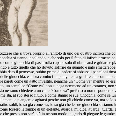
ozzese che si trova proprio all’angolo di uno dei quattro incroci che co
inocchia si stanno incollando, e che solo per il fatto di infischiarmene
 con le ginocchia di pastafrolla capace solo di ubriacarsi e gridare e
do e tutto quello che ho dovuto soffrire da quando è nato smetterebbe di
 abbia dato il permesso, subito prima di cadere si abbassa i pantaloni ri
o delle ginocchia, e allora comincia a piangere e a gridare che con tu
 pareti come un gatto investito, neanche un “Come va” mentre ad esempi
 letto, un semplice “Come va” non si nega nemmeno ad un estraneo, non
to nessuno chiedere a un cane “Come va” preferisco non rispondere e asco
ta, al suo stesso figlio, e come stanno le sue ginocchia, come se lui s
i lamenti e piangere e agitarsi perché non gli chiedo come va, ma se l
uattro soldi, lo so già come sta, lo so già che le sue ginocchia si stanno i
come fossero le zampe di un elefante, guarda, mi dice, guarda, guarda, e
ndo e che presto non sarà più in nessun modo in grado di piegare le gamb