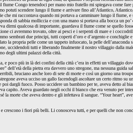
fiume Congo tenendoci per mano mio fratello mi spiegava come fare per 
mo potuti scendere lungo il fiume e arrivare fino all’Atlantico, Atlantico
torie che mi raccontava quando mi portava a camminare lungo il fiume, e 
 sponda di sabbia molliccia e con una mano si portava alla bocca un po’ d
 dirmi qualcosa di importante, guardava il fiume come se quello fosser
nzione ci avremmo trovato, oltre ai pesci e i serpenti di mare e i coccodri
mmo sembrati due principi, tutti coperti d’oro e d’argento e conchiglie e 
lato la propria pelle come un tappeto infuocato, la pelle dell’anaconda 
ne, uccidendoli tutti e liberando finalmente il nostro villaggio dalla mal
 degli ultimi palazzi della città.
e poco più in là dei confini della città c’era in effetti un villaggio dove
e” dell’età della pietra era davvero uno stregone, ma nessuna guida saliva
 terribili, bruciano anche loro di sete di morte e così un giorno una troup
 lo stregone aveva ucciso un gallo facendogli ascoltare un certo ritmo su 
 poi dargli fuoco. Posso uccidere un bambino per te, aveva detto al bianc
aveva capito. Aveva guardato negli occhi il bianco che era venuto per inte
 la morte che aveva dentro e gli infettava il sangue. “Your heart”, avev
 crescono i fiori più belli. Li conosceva tutti, e per quelli che non c