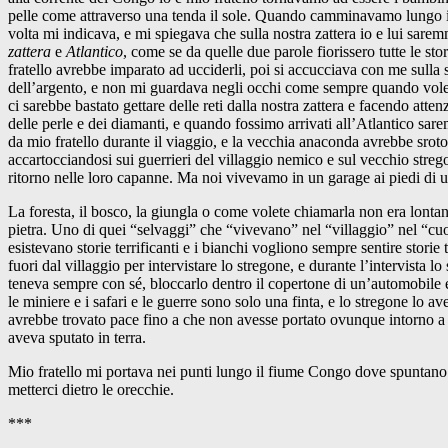
pelle come attraverso una tenda il sole. Quando camminavamo lungo il 
volta mi indicava, e mi spiegava che sulla nostra zattera io e lui sarem
zattera
e
Atlantico
, come se da quelle due parole fiorissero tutte le s
fratello avrebbe imparato ad ucciderli, poi si accucciava con me sulla
dell’argento, e non mi guardava negli occhi come sempre quando voleva
ci sarebbe bastato gettare delle reti dalla nostra zattera e facendo atte
delle perle e dei diamanti, e quando fossimo arrivati all’Atlantico sare
da mio fratello durante il viaggio, e la vecchia anaconda avrebbe sroto
accartocciandosi sui guerrieri del villaggio nemico e sul vecchio strego
ritorno nelle loro capanne. Ma noi vivevamo in un garage ai piedi di uno
La foresta, il bosco, la giungla o come volete chiamarla non era lontana, 
pietra. Uno di quei “selvaggi” che “vivevano” nel “villaggio” nel “cuor
esistevano storie terrificanti e i bianchi vogliono sempre sentire storie
fuori dal villaggio per intervistare lo stregone, e durante l’intervista
teneva sempre con sé, bloccarlo dentro il copertone di un’automobile e
le miniere e i safari e le guerre sono solo una finta, e lo stregone lo 
avrebbe trovato pace fino a che non avesse portato ovunque intorno a sé
aveva sputato in terra.
Mio fratello mi portava nei punti lungo il fiume Congo dove spuntano e
metterci dietro le orecchie.
***