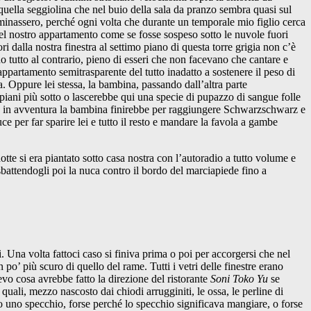
a quella seggiolina che nel buio della sala da pranzo sembra quasi sul
luminassero, perché ogni volta che durante un temporale mio figlio cerca
e del nostro appartamento come se fosse sospeso sotto le nuvole fuori
 dalla nostra finestra al settimo piano di questa torre grigia non c’è
 tutto al contrario, pieno di esseri che non facevano che cantare e
appartamento semitrasparente del tutto inadatto a sostenere il peso di
. Oppure lei stessa, la bambina, passando dall’altra parte
piani più sotto o lascerebbe qui una specie di pupazzo di sangue folle
tura in avventura la bambina finirebbe per raggiungere Schwarzschwarz e
per far sparire lei e tutto il resto e mandare la favola a gambe
te si era piantato sotto casa nostra con l’autoradio a tutto volume e
sbattendogli poi la nuca contro il bordo del marciapiede fino a
. Una volta fattoci caso si finiva prima o poi per accorgersi che nel
 po’ più scuro di quello del rame. Tutti i vetri delle finestre erano
devo cosa avrebbe fatto la direzione del ristorante
Soni Toko Yu
se
ali, mezzo nascosto dai chiodi arrugginiti, le ossa, le perline di
ro uno specchio, forse perché lo specchio significava mangiare, o forse