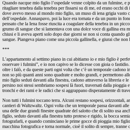
Quando nacque mio figlio l’ospedale venne colpito da un fulmine, e p
ritagliare tenebra dalla tenebra per fissarsi su di me, ed erano occhi di
dove avevo messo al mondo mio figlio, un muso di iena grigia vasto come
dell’ospedale. Annaspavo, poi la luce era tornata e da un punto in fon
pensato che la Iena fosse riuscita a coagulare della tenebra in un pic
grumo di sangue che si lamentava con una dolce voce di gallina era mio
chiusi e li aveva aperti solo dopo due giorni se non si conta quando gl
sangue. Piangeva piano come una piccola gallinella, e giurai che non l
***
L’appartamento al settimo piano in cui abitiamo io e mio figlio è perfet
osservare i fulmini”, e io non capivo se lo dicesse con gioia o fastidi
oltre i falò, e da queste parti ogni volta che c’è un temporale cadono in
non so più quanti anni sono quadrate e molto grandi, e permettono allo 
mio figlio seduti davanti alla finestra, cadono attraverso la libreria e le
persino noi stessi sembriamo sospesi là fuori, traversati dalla pioggia e 
tronchi e dei rami e le radici che si aggrappano disperatamente di trav
Non tutti i fulmini toccano terra. Alcuni restano sospesi, orizzontali,
cantieri di Waltzwaltz. Ogni volta che un temporale passa davanti alle 
una delle due grandi finestre quadrate del salotto che di solito usa an
figlio, seduto davanti alla finestra tutto proteso e rigido, la bocca semi
fotografarli, e quando cominciano le prime gocce di pioggia mio figlio 
macchina fotografica e torna normale, cioè il solito di sempre, tranne 