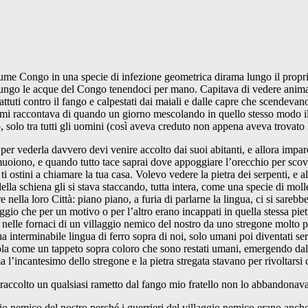
fiume Congo in una specie di infezione geometrica dirama lungo il propri
ngo le acque del Congo tenendoci per mano. Capitava di vedere animali 
ttuti contro il fango e calpestati dai maiali e dalle capre che scendevano
e mi raccontava di quando un giorno mescolando in quello stesso modo il
, solo tra tutti gli uomini (così aveva creduto non appena aveva trovato la
per vederla davvero devi venire accolto dai suoi abitanti, e allora imparer
muoiono, e quando tutto tace saprai dove appoggiare l’orecchio per scovare
e ti ostini a chiamare la tua casa. Volevo vedere la pietra dei serpenti, 
la schiena gli si stava staccando, tutta intera, come una specie di molle p
nella loro Città: piano piano, a furia di parlarne la lingua, ci si sarebb
aggio che per un motivo o per l’altro erano incappati in quella stessa pie
ta nelle fornaci di un villaggio nemico del nostro da uno stregone molto p
 interminabile lingua di ferro sopra di noi, solo umani poi diventati serp
ola come un tappeto sopra coloro che sono restati umani, emergendo dalla t
incantesimo dello stregone e la pietra stregata stavano per rivoltarsi co
raccolto un qualsiasi rametto dal fango mio fratello non lo abbandonava
o nemico del nostro perché i guerrieri del villaggio nemico erano anche de