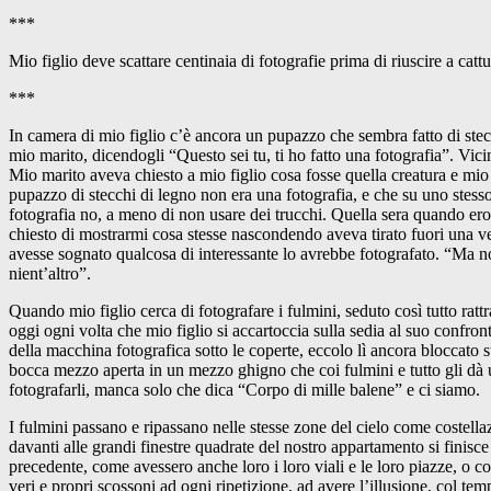
***
Mio figlio deve scattare centinaia di fotografie prima di riuscire a cat
***
In camera di mio figlio c’è ancora un pupazzo che sembra fatto di stecch
mio marito, dicendogli “Questo sei tu, ti ho fatto una fotografia”. Vic
Mio marito aveva chiesto a mio figlio cosa fosse quella creatura e mio 
pupazzo di stecchi di legno non era una fotografia, e che su uno stesso
fotografia no, a meno di non usare dei trucchi. Quella sera quando ero
chiesto di mostrarmi cosa stesse nascondendo aveva tirato fuori una v
avesse sognato qualcosa di interessante lo avrebbe fotografato. “Ma no
nient’altro”.
Quando mio figlio cerca di fotografare i fulmini, seduto così tutto rat
oggi ogni volta che mio figlio si accartoccia sulla sedia al suo confron
della macchina fotografica sotto le coperte, eccolo lì ancora bloccato 
bocca mezzo aperta in un mezzo ghigno che coi fulmini e tutto gli dà u
fotografarli, manca solo che dica “Corpo di mille balene” e ci siamo.
I fulmini passano e ripassano nelle stesse zone del cielo come costellaz
davanti alle grandi finestre quadrate del nostro appartamento si finisce
precedente, come avessero anche loro i loro viali e le loro piazze, o co
veri e propri scossoni ad ogni ripetizione, ad avere l’illusione, col tem