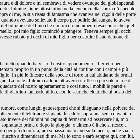
ura e di dolore e mi sembrava di vedere ovunque dei globi spettrali
io del fulmine, liquefattosi infine nella tenebra della stanza d’ospedale
pra di me, la sua risata di fantasma che svaniva nei cigolii delle porte
e quando avevano sollevato il corpo per pulirlo dal sangue io aveva
ura del fulmine e del buio che non mi ero nemmeno resa conto che quel
ratello, poi mio figlio cominciò a piangere. Teneva sempre gli occhi
avesse rubato gli occhi di mio figlio per costruire il suo demone di
e ha detto quando ha visto il nostro appartamento, “Perfetto per
temato proprio in un punto della città al confine con i campi e più
glio. In più le finestre della specie di torre in cui abitiamo da ormai
e. La notte i fulmini cadono attraverso il riflesso parziale mio e di
e quadrate del nostro appartamento e così tutto, i mobili le pareti e
e di giardino fantascientifico, con le scariche elettriche al posto dei
a rumore, come lunghi gattoserpenti che si dileguano nella polvere dei
icemente il telefono e si pianta lì seduto sopra una sedia davanti a
esso invece dei fulmini mi capita di fermarmi ad osservare lui, mio
no soprattutto prima o dopo la pioggia, o almeno è lì che si riesce a
o per più di un’ora, poi si passa una mano sulla faccia, mette via la
è riuscito a dimenticarsi di me. Ma io sono e sarò sempre qui, con lui.