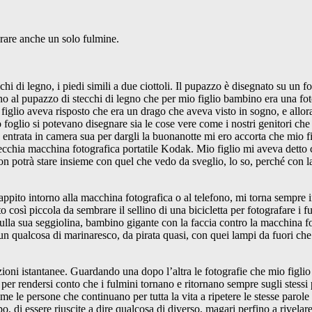
turare anche un solo fulmine.
i di legno, i piedi simili a due ciottoli. Il pupazzo è disegnato su un fo
ino al pupazzo di stecchi di legno che per mio figlio bambino era una fo
figlio aveva risposto che era un drago che aveva visto in sogno, e allor
 foglio si potevano disegnare sia le cose vere come i nostri genitori che
 entrata in camera sua per dargli la buonanotte mi ero accorta che mio 
ecchia macchina fotografica portatile Kodak. Mio figlio mi aveva detto 
n potrà stare insieme con quel che vedo da sveglio, lo so, perché con la 
trappito intorno alla macchina fotografica o al telefono, mi torna sempr
to così piccola da sembrare il sellino di una bicicletta per fotografare i
sulla sua seggiolina, bambino gigante con la faccia contro la macchina fo
n qualcosa di marinaresco, da pirata quasi, con quei lampi da fuori che l
ioni istantanee. Guardando una dopo l’altra le fotografie che mio figlio 
 per rendersi conto che i fulmini tornano e ritornano sempre sugli stessi
me le persone che continuano per tutta la vita a ripetere le stesse parole
po, di essere riuscite a dire qualcosa di diverso, magari perfino a rivelar