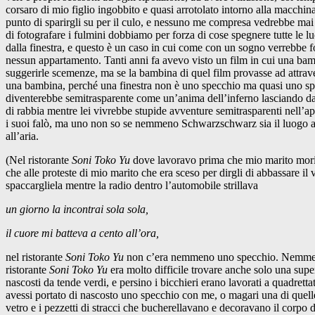
corsaro di mio figlio ingobbito e quasi arrotolato intorno alla macchina
punto di sparirgli su per il culo, e nessuno me compresa vedrebbe mai l
di fotografare i fulmini dobbiamo per forza di cose spegnere tutte le lu
dalla finestra, e questo è un caso in cui come con un sogno verrebbe fo
nessun appartamento. Tanti anni fa avevo visto un film in cui una bamb
suggerirle scemenze, ma se la bambina di quel film provasse ad attraver
una bambina, perché una finestra non è uno specchio ma quasi uno specch
diventerebbe semitrasparente come un’anima dell’inferno lasciando da q
di rabbia mentre lei vivrebbe stupide avventure semitrasparenti nell’a
i suoi falò, ma uno non so se nemmeno Schwarzschwarz sia il luogo adat
all’aria.
(Nel ristorante
Soni Toko Yu
dove lavoravo prima che mio marito morisse
che alle proteste di mio marito che era sceso per dirgli di abbassare i
spaccargliela mentre la radio dentro l’automobile strillava
un giorno la incontrai sola sola,
il cuore mi batteva a cento all’ora,
nel ristorante
Soni Toko Yu
non c’era nemmeno uno specchio. Nemmeno 
ristorante
Soni Toko Yu
era molto difficile trovare anche solo una superf
nascosti da tende verdi, e persino i bicchieri erano lavorati a quadrett
avessi portato di nascosto uno specchio con me, o magari una di quelle
vetro e i pezzetti di stracci che bucherellavano e decoravano il corpo 