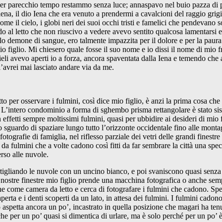
er parecchio tempo restammo senza luce; annaspavo nel buio pazza di pa
 iena, il dio Iena che era venuto a prendermi a cavalcioni del raggio grig
 il cielo, i globi neri dei suoi occhi tristi e famelici che pendevano so
do al letto che non riuscivo a vedere avevo sentito qualcosa lamentarsi 
colo demone di sangue, ero talmente impazzita per il dolore e per la pa
 figlio. Mi chiesero quale fosse il suo nome e io dissi il nome di mio f
ieli avevo aperti io a forza, ancora spaventata dalla Iena e temendo che 
’avrei mai lasciato andare via da me.
to per osservare i fulmini, così dice mio figlio, è anzi la prima cosa ch
o. L’intero condominio a forma di sghembo prisma rettangolare è stato sis
 effetti sempre moltissimi fulmini, quasi per ubbidire ai desideri di mio fi
sguardo di spaziare lungo tutto l’orizzonte occidentale fino alle montagn
 fotografie di famiglia, nel riflesso parziale dei vetri delle grandi finestr
da fulmini che a volte cadono così fitti da far sembrare la città una speci
erso alle nuvole.
 artigliando le nuvole con un uncino bianco, e poi svaniscono quasi senz
nostre finestre mio figlio prende una macchina fotografica o anche sempl
che come camera da letto e cerca di fotografare i fulmini che cadono. Sp
aperta e i denti scoperti da un lato, in attesa dei fulmini. I fulmini cado
aspetta ancora un po’, incastrato in quella posizione che magari ha tenut
che per un po’ quasi si dimentica di urlare, ma è solo perché per un po’ 