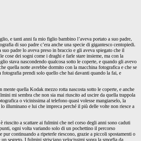
glio, e tanti anni fa mio figlio bambino l’aveva portato a suo padre,
tografia di suo padre c’era anche una specie di gigantesco centopiedi.
a suo padre lo aveva preso in braccio e gli aveva spiegato che il
 le cose dei sogni come i draghi e farle stare insieme, ma con la
figlio stava nascondendo qualcosa sotto le coperte, e quando gli avevo
che quella notte avrebbe dormito con la macchina fotografica e che se
fotografia prendi solo quello che hai davanti quando la fai, e
e in mente quella Kodak mezzo rotta nascosta sotto le coperte, e anche
 fulmini mi sembra che non sia mai riuscito ad uscire da quella trappola
tografica o vicinissima al telefono quasi volesse mangiarselo, la
o illuminano e lui che impreca perché il più delle volte non riesce a
è riuscito a scattare ai fulmini che nel corso degli anni sono caduti
 punti, ogni volta variando solo di un pochettino il percorso
 e pur continuando a ripeterle riescono, grazie a piccoli spostamenti o
e un segreto. I fulmini strisciano velocissimi sopra la smorfia da