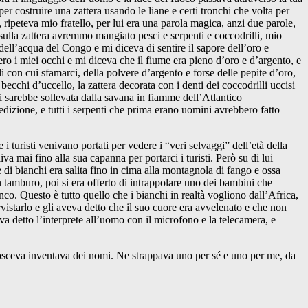
costruire una zattera usando le liane e certi tronchi che volta per
, ripeteva mio fratello, per lui era una parola magica, anzi due parole,
sulla zattera avremmo mangiato pesci e serpenti e coccodrilli, mio
ell’acqua del Congo e mi diceva di sentire il sapore dell’oro e
o i miei occhi e mi diceva che il fiume era pieno d’oro e d’argento, e
lli con cui sfamarci, della polvere d’argento e forse delle pepite d’oro,
becchi d’uccello, la zattera decorata con i denti dei coccodrilli uccisi
si sarebbe sollevata dalla savana in fiamme dell’Atlantico
edizione, e tutti i serpenti che prima erano uomini avrebbero fatto
 i turisti venivano portati per vedere i “veri selvaggi” dell’età della
 mai fino alla sua capanna per portarci i turisti. Però su di lui
e di bianchi era salita fino in cima alla montagnola di fango e ossa
un tamburo, poi si era offerto di intrappolare uno dei bambini che
o. Questo è tutto quello che i bianchi in realtà vogliono dall’Africa,
rvistarlo e gli aveva detto che il suo cuore era avvelenato e che non
a detto l’interprete all’uomo con il microfono e la telecamera, e
onosceva inventava dei nomi. Ne strappava uno per sé e uno per me, da