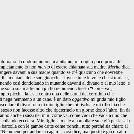
ntornano il condominio in cui abitiamo, mio figlio poco prima di
 completamente io non
merito
di essere chiamata sua madre.
Merito
dice,
 piangere davanti a sua madre quando se c’è qualcuno che dovrebbe
 lamentarsi delle sue ginocchia. Invece tutte le volte che si ubriaca,
manendo così dondolando in mutande davanti al divano o al mio letto, e
tto che sono sua madre non gli ho nemmeno chiesto “Come va”,
o picchia la testa contro una delle pareti del corridoio che
 si nega nemmeno a un cane, è un dato
oggettivo
mi grida mio figlio
ltare il disco rotto di mio figlio che mi fischia e mi rifischia che
tesso non facesse altro che ripetermelo un giorno dopo l’altro, fin da
o sanno anche i sassi nei muri come va, come vuoi che vada a uno che
ncollando eccetera. Mio figlio si mette a barcollare su e giù per la sala
 barcolla con le gambe dritte come tronchi, tutto perché sia chiaro al
e “Nemmeno per andare a cagare”, così dice, ma questo è già un altro