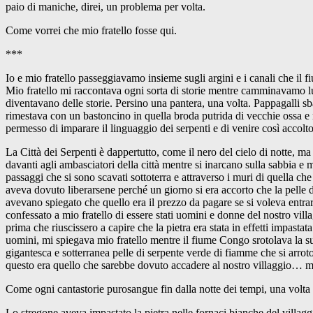
paio di maniche, direi, un problema per volta.
Come vorrei che mio fratello fosse qui.
***
Io e mio fratello passeggiavamo insieme sugli argini e i canali che il 
Mio fratello mi raccontava ogni sorta di storie mentre camminavamo lu
diventavano delle storie. Persino una pantera, una volta. Pappagalli sba
rimestava con un bastoncino in quella broda putrida di vecchie ossa 
permesso di imparare il linguaggio dei serpenti e di venire così accolto
La Città dei Serpenti è dappertutto, come il nero del cielo di notte, ma 
davanti agli ambasciatori della città mentre si inarcano sulla sabbia e 
passaggi che si sono scavati sottoterra e attraverso i muri di quella ch
aveva dovuto liberarsene perché un giorno si era accorto che la pelle del
avevano spiegato che quello era il prezzo da pagare se si voleva entrare 
confessato a mio fratello di essere stati uomini e donne del nostro vill
prima che riuscissero a capire che la pietra era stata in effetti impasta
uomini, mi spiegava mio fratello mentre il fiume Congo srotolava la sua
gigantesca e sotterranea pelle di serpente verde di fiamme che si arrot
questo era quello che sarebbe dovuto accadere al nostro villaggio… ma l’
Come ogni cantastorie purosangue fin dalla notte dei tempi, una volta 
Lo stregone aveva impastato la pietra nelle fornaci bianche del villaggi