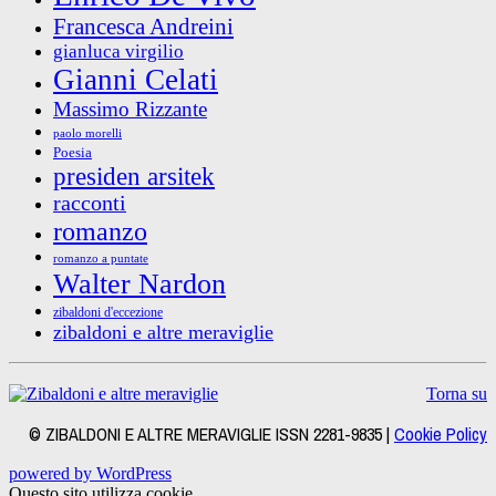
Francesca Andreini
gianluca virgilio
Gianni Celati
Massimo Rizzante
paolo morelli
Poesia
presiden arsitek
racconti
romanzo
romanzo a puntate
Walter Nardon
zibaldoni d'eccezione
zibaldoni e altre meraviglie
Torna su
© ZIBALDONI E ALTRE MERAVIGLIE ISSN 2281-9835 |
Cookie Policy
powered by WordPress
Questo sito utilizza cookie.