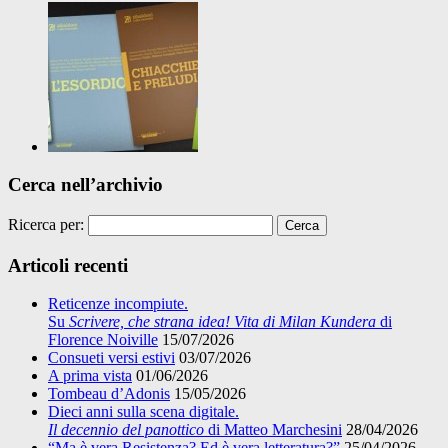
Cerca nell’archivio
Ricerca per:
Articoli recenti
Reticenze incompiute.
Su
Scrivere, che strana idea! Vita di Milan Kundera
di
Florence Noiville
15/07/2026
Consueti versi estivi
03/07/2026
A prima vista
01/06/2026
Tombeau d’Adonis
15/05/2026
Dieci anni sulla scena digitale.
Il decennio del panottico
di Matteo Marchesini
28/04/2026
“Ma è vera Resistenza? Ed è vera letteratura?”
25/04/2026