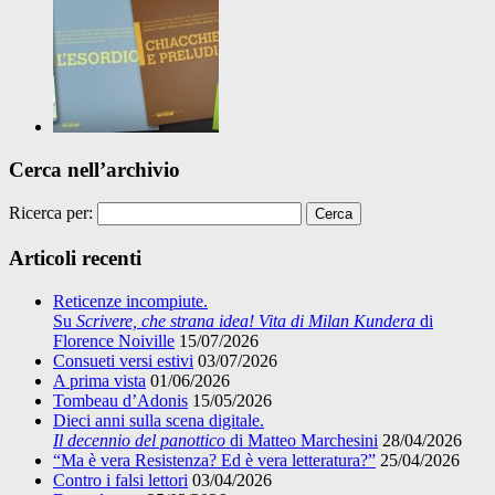
Cerca nell’archivio
Ricerca per:
Articoli recenti
Reticenze incompiute.
Su
Scrivere, che strana idea! Vita di Milan Kundera
di
Florence Noiville
15/07/2026
Consueti versi estivi
03/07/2026
A prima vista
01/06/2026
Tombeau d’Adonis
15/05/2026
Dieci anni sulla scena digitale.
Il decennio del panottico
di Matteo Marchesini
28/04/2026
“Ma è vera Resistenza? Ed è vera letteratura?”
25/04/2026
Contro i falsi lettori
03/04/2026