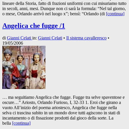
lineare della Storia, fatto di frazioni uniformi con cui misuriamo tutto
in secoli, anni, mesi. Dunque non ci sarà la formula: “Nel tal giorno,
o mese, Orlando arrivò nel luogo x”; bensì: “Orlando (di
[continua]
Angelica che fugge /1
di
Gianni Celati
in:
Gianni Celati
•
Il sistema cavalleresco
•
19/05/2006
… ma seguitiamo Angelica che fugge. Fugge tra selve spaventose e
oscure…” Ariosto, Orlando Furioso, I, 32-33 1. Eroi che girano a
vuoto All’inizio del poema ariostesco, Angelica che fugge nella
selva ci trascina subito in un mondo dove tutti agiscono in stati di
incantamento o di fissazione prodotti dal gioco della sorte. La
bella
[continua]