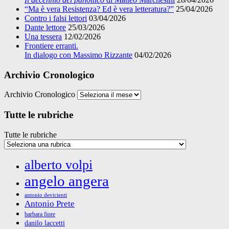
“Ma è vera Resistenza? Ed è vera letteratura?”
25/04/2026
Contro i falsi lettori
03/04/2026
Dante lettore
25/03/2026
Una tessera
12/02/2026
Frontiere erranti.
In dialogo con Massimo Rizzante
04/02/2026
Archivio Cronologico
Archivio Cronologico
Tutte le rubriche
Tutte le rubriche
alberto volpi
angelo angera
antonio devicienti
Antonio Prete
barbara fiore
danilo laccetti