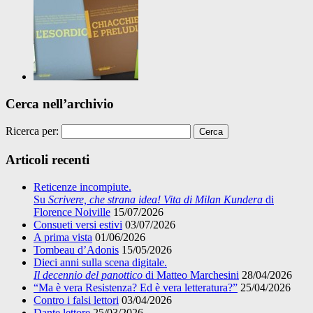
Cerca nell’archivio
Ricerca per:
Articoli recenti
Reticenze incompiute.
Su
Scrivere, che strana idea! Vita di Milan Kundera
di
Florence Noiville
15/07/2026
Consueti versi estivi
03/07/2026
A prima vista
01/06/2026
Tombeau d’Adonis
15/05/2026
Dieci anni sulla scena digitale.
Il decennio del panottico
di Matteo Marchesini
28/04/2026
“Ma è vera Resistenza? Ed è vera letteratura?”
25/04/2026
Contro i falsi lettori
03/04/2026
Dante lettore
25/03/2026