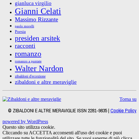
gianluca virgilio
Gianni Celati
Massimo Rizzante
paolo morelli
Poesia
presiden arsitek
racconti
romanzo
romanzo a puntate
Walter Nardon
zibaldoni d'eccezione
zibaldoni e altre meraviglie
Torna su
© ZIBALDONI E ALTRE MERAVIGLIE ISSN 2281-9835 |
Cookie Policy
powered by WordPress
Questo sito utilizza cookie.
Cliccando su ACCETTA acconsenti all'uso dei cookie e puoi
utilizzare tutte le funzionalità del sito. Se vuoi saperne di più clicca