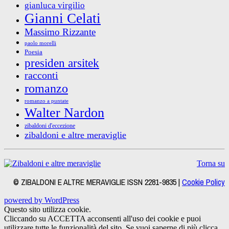
gianluca virgilio
Gianni Celati
Massimo Rizzante
paolo morelli
Poesia
presiden arsitek
racconti
romanzo
romanzo a puntate
Walter Nardon
zibaldoni d'eccezione
zibaldoni e altre meraviglie
Torna su
© ZIBALDONI E ALTRE MERAVIGLIE ISSN 2281-9835 |
Cookie Policy
powered by WordPress
Questo sito utilizza cookie.
Cliccando su ACCETTA acconsenti all'uso dei cookie e puoi
utilizzare tutte le funzionalità del sito. Se vuoi saperne di più clicca