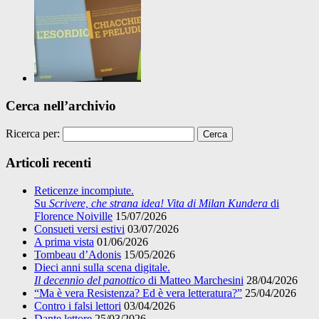
Cerca nell’archivio
Ricerca per:
Articoli recenti
Reticenze incompiute.
Su
Scrivere, che strana idea! Vita di Milan Kundera
di
Florence Noiville
15/07/2026
Consueti versi estivi
03/07/2026
A prima vista
01/06/2026
Tombeau d’Adonis
15/05/2026
Dieci anni sulla scena digitale.
Il decennio del panottico
di Matteo Marchesini
28/04/2026
“Ma è vera Resistenza? Ed è vera letteratura?”
25/04/2026
Contro i falsi lettori
03/04/2026
Dante lettore
25/03/2026