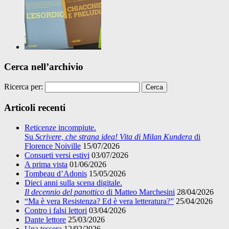
Cerca nell’archivio
Ricerca per:
Articoli recenti
Reticenze incompiute.
Su
Scrivere, che strana idea! Vita di Milan Kundera
di
Florence Noiville
15/07/2026
Consueti versi estivi
03/07/2026
A prima vista
01/06/2026
Tombeau d’Adonis
15/05/2026
Dieci anni sulla scena digitale.
Il decennio del panottico
di Matteo Marchesini
28/04/2026
“Ma è vera Resistenza? Ed è vera letteratura?”
25/04/2026
Contro i falsi lettori
03/04/2026
Dante lettore
25/03/2026
Una tessera
12/02/2026