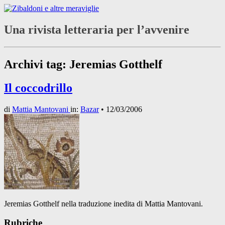
Una rivista letteraria per l’avvenire
Archivi tag:
Jeremias Gotthelf
Il coccodrillo
di
Mattia Mantovani
in:
Bazar
•
12/03/2006
Jeremias Gotthelf nella traduzione inedita di Mattia Mantovani.
Rubriche