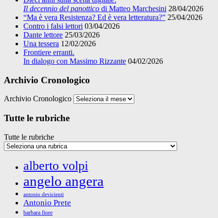
Il decennio del panottico
di Matteo Marchesini
28/04/2026
“Ma è vera Resistenza? Ed è vera letteratura?”
25/04/2026
Contro i falsi lettori
03/04/2026
Dante lettore
25/03/2026
Una tessera
12/02/2026
Frontiere erranti.
In dialogo con Massimo Rizzante
04/02/2026
Archivio Cronologico
Archivio Cronologico
Tutte le rubriche
Tutte le rubriche
alberto volpi
angelo angera
antonio devicienti
Antonio Prete
barbara fiore