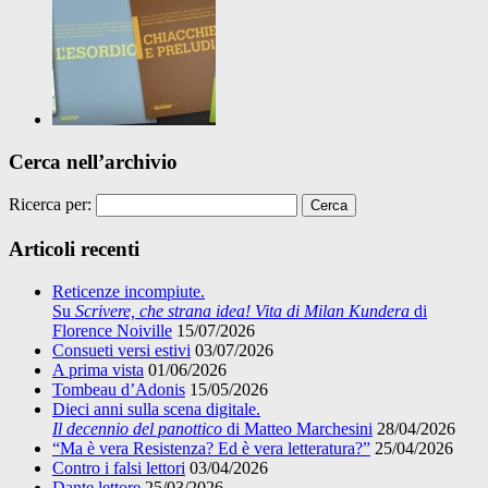
Cerca nell’archivio
Ricerca per:
Articoli recenti
Reticenze incompiute.
Su
Scrivere, che strana idea! Vita di Milan Kundera
di
Florence Noiville
15/07/2026
Consueti versi estivi
03/07/2026
A prima vista
01/06/2026
Tombeau d’Adonis
15/05/2026
Dieci anni sulla scena digitale.
Il decennio del panottico
di Matteo Marchesini
28/04/2026
“Ma è vera Resistenza? Ed è vera letteratura?”
25/04/2026
Contro i falsi lettori
03/04/2026
Dante lettore
25/03/2026