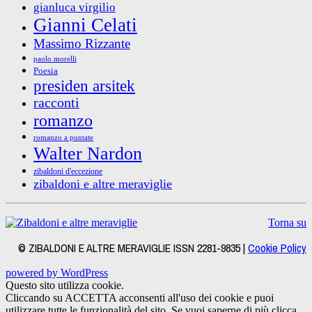
gianluca virgilio
Gianni Celati
Massimo Rizzante
paolo morelli
Poesia
presiden arsitek
racconti
romanzo
romanzo a puntate
Walter Nardon
zibaldoni d'eccezione
zibaldoni e altre meraviglie
Torna su
© ZIBALDONI E ALTRE MERAVIGLIE ISSN 2281-9835 |
Cookie Policy
powered by WordPress
Questo sito utilizza cookie.
Cliccando su ACCETTA acconsenti all'uso dei cookie e puoi
utilizzare tutte le funzionalità del sito. Se vuoi saperne di più clicca