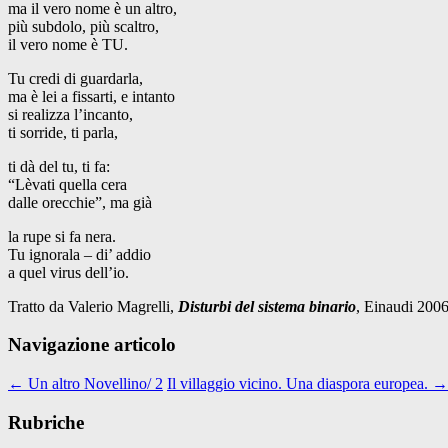
ma il vero nome è un altro,
più subdolo, più scaltro,
il vero nome è TU.
Tu credi di guardarla,
ma è lei a fissarti, e intanto
si realizza l’incanto,
ti sorride, ti parla,
ti dà del tu, ti fa:
“Lèvati quella cera
dalle orecchie”, ma già
la rupe si fa nera.
Tu ignorala – di’ addio
a quel virus dell’io.
Tratto da Valerio Magrelli,
Disturbi del sistema binario
, Einaudi 2006
Navigazione articolo
←
Un altro Novellino/ 2
Il villaggio vicino. Una diaspora europea.
→
Rubriche