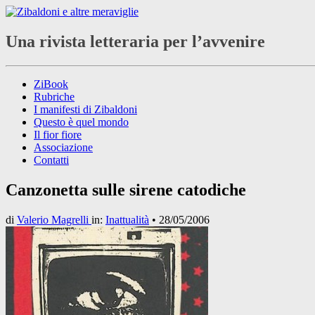
Una rivista letteraria per l’avvenire
ZiBook
Rubriche
I manifesti di Zibaldoni
Questo è quel mondo
Il fior fiore
Associazione
Contatti
Canzonetta sulle sirene catodiche
di
Valerio Magrelli
in:
Inattualità
•
28/05/2006