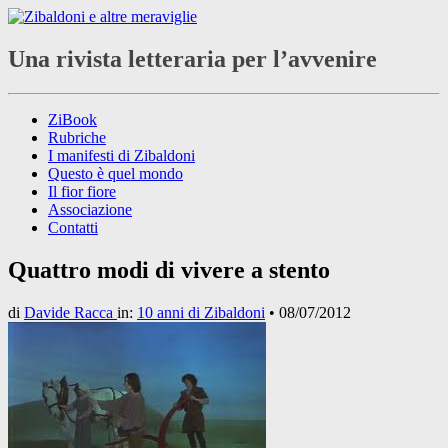
Una rivista letteraria per l’avvenire
ZiBook
Rubriche
I manifesti di Zibaldoni
Questo è quel mondo
Il fior fiore
Associazione
Contatti
Quattro modi di vivere a stento
di
Davide Racca
in:
10 anni di Zibaldoni
•
08/07/2012