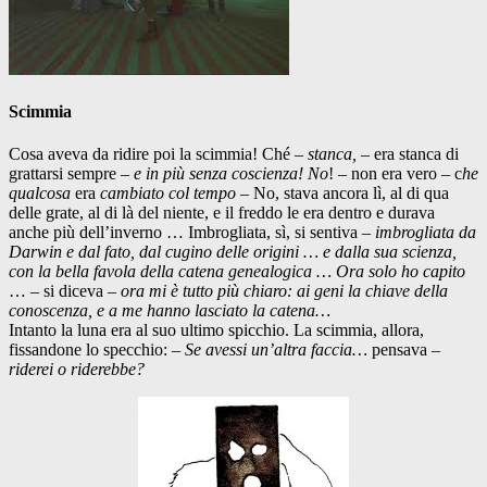
Scimmia
Cosa aveva da ridire poi la scimmia! Ché –
stanca,
– era stanca di
grattarsi sempre –
e in più senza coscienza! No
! – non era vero – c
he
qualcosa
era
cambiato col tempo
– No, stava ancora lì, al di qua
delle grate, al di là del niente, e il freddo le era dentro e durava
anche più dell’inverno … Imbrogliata, sì, si sentiva –
imbrogliata da
Darwin e dal fato, dal cugino delle origini … e dalla sua scienza,
con la bella favola della catena genealogica … Ora solo ho capito
… – si diceva –
ora mi è tutto più chiaro: ai geni la chiave della
conoscenza, e a me hanno lasciato la catena…
Intanto la luna era al suo ultimo spicchio. La scimmia, allora,
fissandone lo specchio: –
Se avessi un’altra faccia…
pensava –
riderei o riderebbe?