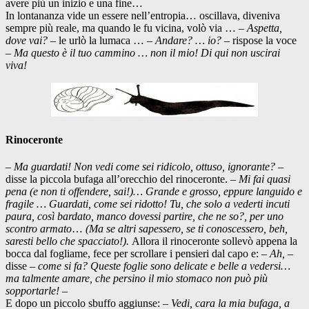
avere più un inizio e una fine…
In lontananza vide un essere nell’entropia… oscillava, diveniva
sempre più reale, ma quando le fu vicina, volò via … –
Aspetta,
dove vai?
– le urlò la lumaca …
– Andare? … io?
– rispose la voce
–
Ma questo è il tuo cammino … non il mio! Di qui non uscirai
viva!
Rinoceronte
–
Ma guardati! Non vedi come sei ridicolo, ottuso, ignorante?
–
disse la piccola bufaga all’orecchio del rinoceronte. –
Mi fai quasi
pena (e non ti offendere, sai!)… Grande e grosso, eppure languido e
fragile … Guardati, come sei ridotto! Tu, che solo a vederti incuti
paura, così bardato, manco dovessi partire, che ne so?, per uno
scontro armato
…
(Ma se altri sapessero, se ti conoscessero, beh,
saresti bello che spacciato!).
Allora il rinoceronte sollevò appena la
bocca dal fogliame, fece per scrollare i pensieri dal capo e: –
Ah,
–
disse
– come si fa? Queste foglie sono delicate e belle a vedersi…
ma talmente amare, che persino il mio stomaco non può più
sopportarle!
–
E dopo un piccolo sbuffo aggiunse: –
Vedi, cara la mia bufaga, a