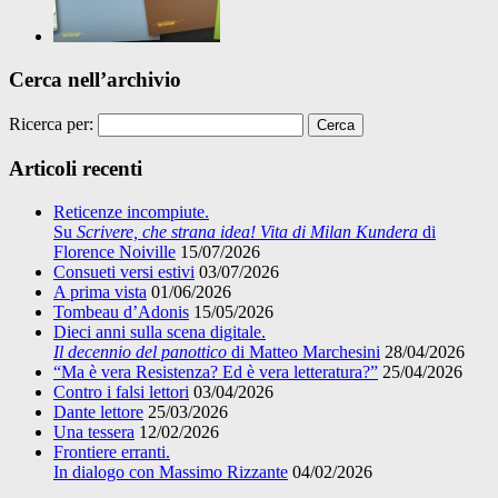
Cerca nell’archivio
Ricerca per:
Articoli recenti
Reticenze incompiute.
Su
Scrivere, che strana idea! Vita di Milan Kundera
di
Florence Noiville
15/07/2026
Consueti versi estivi
03/07/2026
A prima vista
01/06/2026
Tombeau d’Adonis
15/05/2026
Dieci anni sulla scena digitale.
Il decennio del panottico
di Matteo Marchesini
28/04/2026
“Ma è vera Resistenza? Ed è vera letteratura?”
25/04/2026
Contro i falsi lettori
03/04/2026
Dante lettore
25/03/2026
Una tessera
12/02/2026
Frontiere erranti.
In dialogo con Massimo Rizzante
04/02/2026