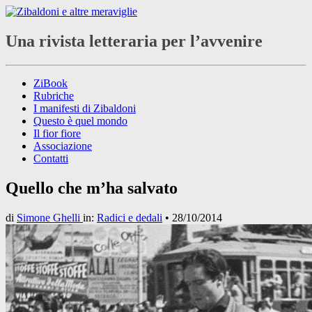
Una rivista letteraria per l’avvenire
ZiBook
Rubriche
I manifesti di Zibaldoni
Questo è quel mondo
Il fior fiore
Associazione
Contatti
Quello che m’ha salvato
di
Simone Ghelli
in:
Radici e dedali
•
28/10/2014