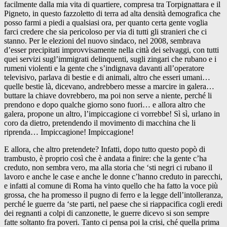
facilmente dalla mia vita di quartiere, compresa tra Torpignattara e il
Pigneto, in questo fazzoletto di terra ad alta densità demografica che
posso farmi a piedi a qualsiasi ora, per quanto certa gente voglia
farci credere che sia pericoloso per via di tutti gli stranieri che ci
stanno. Per le elezioni del nuovo sindaco, nel 2008, sembrava
d’esser precipitati improvvisamente nella città dei selvaggi, con tutti
quei servizi sugl’immigrati delinquenti, sugli zingari che rubano e i
rumeni violenti e la gente che s’indignava davanti all’operatore
televisivo, parlava di bestie e di animali, altro che esseri umani…
quelle bestie là, dicevano, andrebbero messe a marcire in galera…
buttare la chiave dovrebbero, ma poi non serve a niente, perché li
prendono e dopo qualche giorno sono fuori… e allora altro che
galera, propone un altro, l’impiccagione ci vorrebbe! Sì sì, urlano in
coro da dietro, pretendendo il movimento di macchina che li
riprenda… Impiccagione! Impiccagione!
E allora, che altro pretendete? Infatti, dopo tutto questo popò di
trambusto, è proprio così che è andata a finire: che la gente c’ha
creduto, non sembra vero, ma alla storia che ‘sti negri ci rubano il
lavoro e anche le case e anche le donne c’hanno creduto in parecchi,
e infatti al comune di Roma ha vinto quello che ha fatto la voce più
grossa, che ha promesso il pugno di ferro e la legge dell’intolleranza,
perché le guerre da ‘ste parti, nel paese che si riappacifica cogli eredi
dei regnanti a colpi di canzonette, le guerre dicevo si son sempre
fatte soltanto fra poveri. Tanto ci pensa poi la crisi, ché quella prima