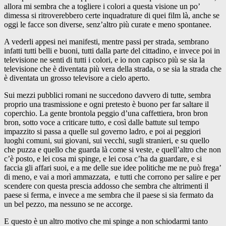
allora mi sembra che a togliere i colori a questa visione un po’
dimessa si ritroverebbero certe inquadrature di quei film là, anche se
oggi le facce son diverse, senz’altro più curate e meno spontanee.
A vederli appesi nei manifesti, mentre passi per strada, sembrano
infatti tutti belli e buoni, tutti dalla parte del cittadino, e invece poi in
televisione ne senti di tutti i colori, e io non capisco più se sia la
televisione che è diventata più vera della strada, o se sia la strada che
è diventata un grosso televisore a cielo aperto.
Sui mezzi pubblici romani ne succedono davvero di tutte, sembra
proprio una trasmissione e ogni pretesto è buono per far saltare il
coperchio. La gente brontola peggio d’una caffettiera, bron bron
bron, sotto voce a criticare tutto, e così dalle battute sul tempo
impazzito si passa a quelle sul governo ladro, e poi ai peggiori
luoghi comuni, sui giovani, sui vecchi, sugli stranieri, e su quello
che puzza e quello che guarda là come si veste, e quell’altro che non
c’è posto, e lei cosa mi spinge, e lei cosa c’ha da guardare, e si
faccia gli affari suoi, e a me delle sue idee politiche me ne può frega’
di meno, e vai a morì ammazzata, e tutti che corrono per salire e per
scendere con questa prescia addosso che sembra che altrimenti il
paese si ferma, e invece a me sembra che il paese si sia fermato da
un bel pezzo, ma nessuno se ne accorge.
E questo è un altro motivo che mi spinge a non schiodarmi tanto